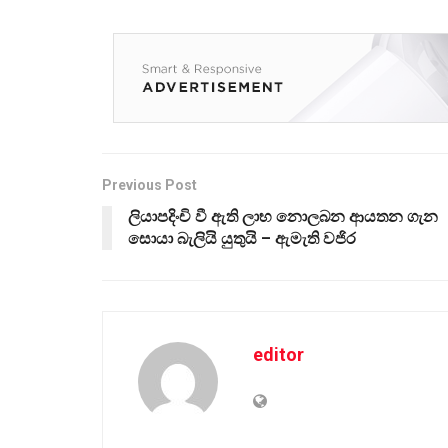
Previous Post
ලියාපදිංචි වී ඇති ලාභ නොලබන ආයතන ගැන
සොයා බැලියි යුතුයි – ඇමැති වජිර
editor