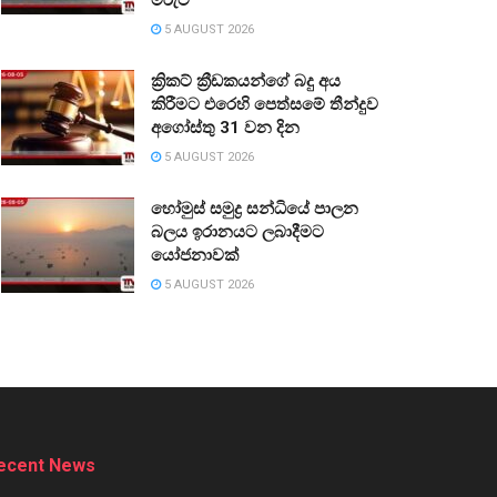
5 AUGUST 2026
ක්‍රිකට් ක්‍රීඩකයන්ගේ බදු අය
කිරීමට එරෙහි පෙත්සමේ තීන්දුව
අගෝස්තු 31 වන දින
5 AUGUST 2026
හෝමුස් සමුද්‍ර සන්ධියේ පාලන
බලය ඉරානයට ලබාදීමට
යෝජනාවක්
5 AUGUST 2026
ecent News