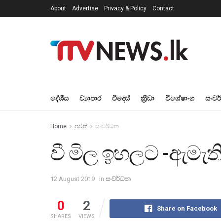
About
Advertise
Privacy & Policy
Contact
දේශීය
ව්‍යාපාර
විදෙස්
ක්‍රීඩා
විශේෂාංග
සංවර
Home
පුවත්
සංවර්ධන
වී මිල ඉහලට -ඇමැති
12 August 2019
in
සංවර්ධන
0
2
Share on Facebook
SHARES
VIEWS