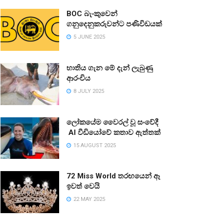
BOC බැංකුවෙන්
ගනුදෙනුකරුවන්ට පණිවිඩයක්
5 JUNE 2025
භාතිය ගැන මේ දැන් ලැබුණු
ආරංචිය
8 JULY 2025
ලෝකයේම වෛරල් වූ සංවේදී
AI වීඩියෝවේ කතාව ඇත්තක්
15 AUGUST 2025
72 Miss World තරඟයෙන් ඈ
ඉවත් වෙයි
22 MAY 2025