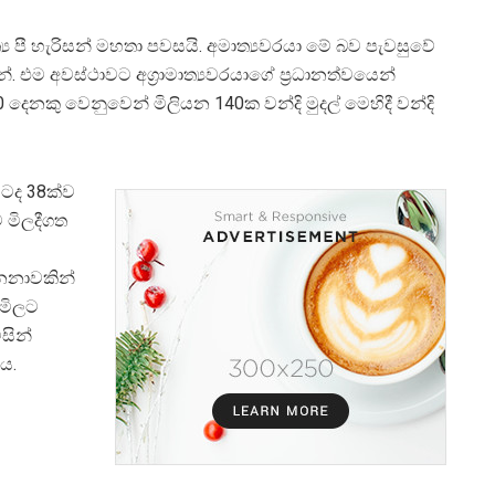
්‍ය පී හැරිසන් මහතා පවසයි. අමාත්‍යවරයා මේ බව පැවසුවේ
්. එම අවස්ථාවට අග‍්‍රාමාත්‍යවරයාගේ ප‍්‍රධානත්වයෙන්
50 දෙනකු වෙනුවෙන් මිලියන 140ක වන්දි මුදල් මෙහිදී වන්දි
6 ටද 38ක්ව
ට මිලදීගත
නනාවකින්
 මිලට
සින්
ය.