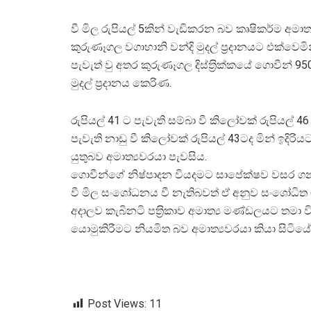
වී මිල රුපියල් 5කින් වැඩිකරන බව කෘෂිකර්ම අමාත
කුරුණෑගල වගාහානි වන්දි මුදල් ප‍්‍රදානයට එක්වෙමින
පැවැත් වු අතර කුරුණෑගල දිස්ත‍්‍රික්කයේ ගොවීන් 9
මුදල් ප්‍රදානය කෙරිණ.
රුපියල් 41 ට පැවැති සම්බා වී කිලෝවක් රුපියල් 4
පැවැති නාඩු වී කිලෝවක් රුපියල් 43ටද මින් ඉදිරිය
යුතුබව අමාත්‍යවරයා පැවසිය.
ගොවීන්ගේ නිෂ්පාදන වියදමට සාපේක්ෂව වසර ග
වී මිල සංශෝධනය වී නැතිබවත් ඒ අනුව සංශෝධිත
අදාලව කැබිනටි පත‍්‍රිකාව අමාත්‍ය මණ්ඩලයට තමා වි
යොමුකිරීමට නියමිත බව අමාත්‍යවරයා කියා සිටියේ
Post Views:
11