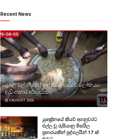
Recent News
ප්‍රබල එල් නීනෝ තත්ත්වය හමුවේ ලෝකයට
දැඩි ආහාර අර්බුදයක
5 AUGUST 2026
යුක්‍රේනයේ කියව් අගනුවරට
එල්ල වූ රුසියානු මිසයිල
ප්‍රහාරයකින් පුද්ගලයින් 17 ක්
මරුට