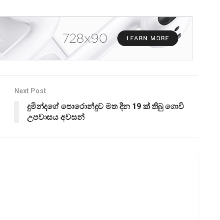
Next Post
දුමින්දගේ පොරොන්දුව මත දින 19 ක් තිබු ගොවි
උපවාසය අවසන්