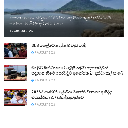
සේනානායක සමුද්‍රයේ ධීවර නැංගුරම්පොළක් ඉදිකිරීමේ
යෝජනාව පිළිබඳව අවධානය
7 AUGUST 2026
SLS හෙල්මට් නැත්නම් වැඩ වරදී
7 AUGUST 2026
මීගමුව බන්ධනාගාර ගැටුම් නඩුව සැකකරුවන්
හඳුනාගැනීමේ පෙරට්ටුව අගෝස්තු 21 දක්වා කල් තැබේ
7 AUGUST 2026
2026 වසරේ 05 ශ්‍රේණිය ශිෂ්‍යත්ව විභාගය අනිද්දා
මධ්‍යස්ථාන 2,723කදී පැවැත්වේ
7 AUGUST 2026