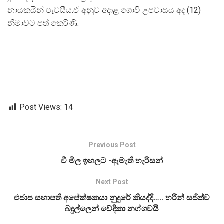
නායකයින් පැවසීය.ඒ අනුව අදාළ ගොවි උපවාසය අද (12)
නිමාවට පත් කෙරිණි.
Post Views:
14
Previous Post
වී මිල ඉහලට -ඇමැති හැරිසන්
Next Post
එජාප සභාපති අපේක්ෂකයා නුදුරේ කියද්දි….. හරින් සජිත්ව
බදුල්ලෙන් වේදිකා නග්ගවයි