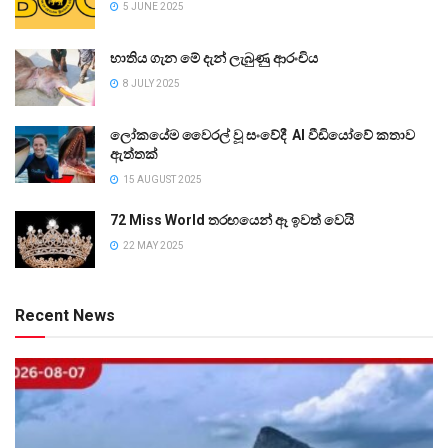
5 JUNE 2025
භාතිය ගැන මේ දැන් ලැබුණු ආරංචිය
8 JULY 2025
ලෝකයේම වෛරල් වූ සංවේදී AI වීඩියෝවේ කතාව
ඇත්තක්
15 AUGUST 2025
72 Miss World තරඟයෙන් ඈ ඉවත් වෙයි
22 MAY 2025
Recent News