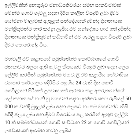
ඉල්ලීමකින් අනතුරුව ජනාධිපතිවරයා සමඟ සාකච්ජාවක්
මෙන්ම ගොවි ගැටලු සඳහා දීර්ඝ කාලීන විසදුම් ලබා දීමට
යෝජනා මාලාවක් ඇතුළත් සන්දේශයක් දුමින්ද දිසානායක
මන්ත්‍රීතුමන්ට භාර කරනු ලැබීය.එම සන්දේශය භාර ගත් දුමින්ද
දිසානායක මන්ත්‍රීතුමන් කඩිනමින් එම ගැටලු සදහා විසදුම් ලබා
දීමට පොරොන්දු විය.
මහවැලි එච් කළාපයේ තඹුත්තේගම කොට්ඨාශයේ ගොවි
ජනතාවට බලපා ඇති ගැටලු කීපයකට විසඳුම් ලබා දෙන ලෙස
ඉල්ලීම් කරමින් තඹුත්තේගම මහවැලි එච් කළාපීය නේවාසික
ව්‍යාපාර කාර්යාලය ඉදිරිපිට පසුගිය 24 වැනි දින ගොවි
ගෙවිලියන් පිරිසක් උපවාසයක් ආරම්භ කළ අතර,තමන්ගේ
යල් කනනයේ හානි වූ වගාවන් සඳහා අක්කරයකට රුපියල් 50
000 ක වන්දි මුදලක් ලබා දෙන ලෙසට හා තම වගාවන්ට නිසි
පරිදී ජලය ලබා නොදීමට විරෝධය පළ කරමින් ඇතුළු ඉල්ලීම්
10 ක් සම්බන්ධයෙන් ගොවි සංවිධාන 22 ක ගොවි ගෙවිලියන්
උපවාසයක් ආරම්භ කරනු ලැබීය.