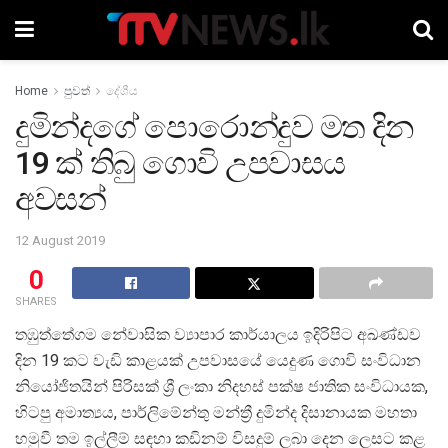
Home
පුවත්
දේශීය
දුමින්දගේ පොරොන්දුව මත දින
19 ක් තිබු ගොවි උපවාසය
අවසන්
12 August 2019
0
SHARES
තඹුත්තේගම නේවාසික ව්‍යාපාර කාර්යාලය ඉදිරිපිට අඛණ්ඩව
දින 19 කට වැඩි කාළයක් උපවාසයේ යෙදුණ ගොවි සංවිධාන
නියෝජිතයින් පිරිසක් ශ්‍රී ලංකා නිදහස් පක්ෂ ජාතික සංවිධායක,
හිටපු අමාත්‍යය, පාර්ලිමේන්තු මන්ත්‍රී දුමින්ද දිසානායක මහතා
හමුවී තම ඉල්ලීම් සඳහා කඩිනම් විසදුම් ලබා දෙන ලෙසට කළ