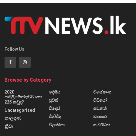
Follow Us
Browse by Category
2020
දේශීය
විශේෂාංග
පාර්ලිමේන්තුවට යන
පුවත්
වීඩියෝ
225 කවුද?
විදෙස්
වෙනත්
Uncategorised
විනිවිද
ව්‍යාපාර
කාලගුණ
විලාසිතා
සංවර්ධන
ක්‍රීඩා