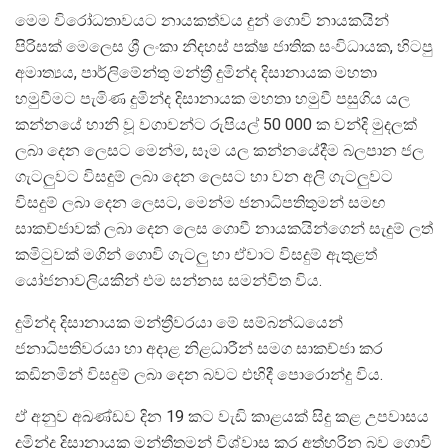
මෙම විරෝධතාවයට නායකත්වය දුන් ගොවි නායකයින්
පිරිසක් මෙලෙස ශ්‍රී ලංකා නිදහස් පක්ෂ ජාතික සංවිධායක, හිටපු
අමාත්‍යය, පාර්ලිමේන්තු මන්ත්‍රී දුමින්ද දිසානායක මහතා
හමුවීමට පැමිණ දුමින්ද දිසානායක මහතා හමුවී පසුගිය යල
කන්නයේ හානි වූ වගාවන්ට රුපියල් 50 000 ක වන්දි මුදලක්
ලබා දෙන ලෙසට මෙන්ම, සෑම යල කන්නයේදීම බලපාන ජල
ගැටලුවට විසදුම් ලබා දෙන ලෙසට හා වන අලි ගැටලුවට
විසදුම් ලබා දෙන ලෙසට, මෙන්ම ජනාධිපතිතුමන් සමඟ
සාකච්ජාවක් ලබා දෙන ලෙස ගොවී නායකයින්ගෙන් සැදුම් ලත්
කමිටුවක් මගින් ගොවි ගැටලු හා ඒවාට විසදුම් ඇතුළත්
යෝජනාවලියකින් එම සන්නස සමන්විත විය.
දුමින්ද දිසානායක මන්ත්‍රීවරයා මේ සම්බන්ධයෙන්
ජනාධිපතිවරයා හා අදාළ නිළධාරීන් සමග සාකච්ජා කර
කඩිනමින් විසදුම් ලබා දෙන බවට එහිදී පොරොන්දු විය.
ඒ අනුව අඛණ්ඩව දින 19 කට වැඩි කාළයක් සිදු කළ උපවාසය
දුමින්ද දිසානායක මන්ත්‍රීතුමන් විශ්වාස කර අත්හරින බව ගොවි