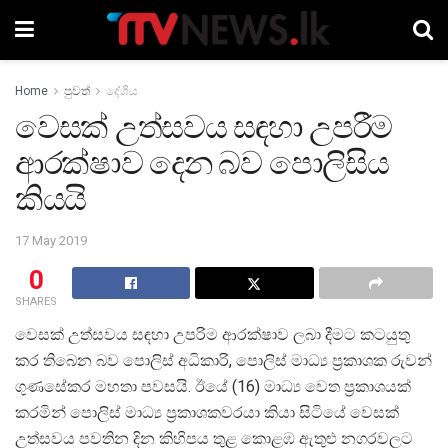
Home
පුවත්
දේශීය
වෙසක් උත්සවය සඳහා උපරීම
ආරක්ෂාව දෙන බව පොලිසිය
කියයි
17 May 2019
0
SHARES
වෙසක් උත්සවය සඳහා උපරිම ආරක්ෂාව ලබා දීමට කටයුතු
කර තිබෙන බව පොලිස් අධිකාරි, පොලිස් මාධ්‍ය ප්‍රකාශක රුවන්
ගුණසේකර මහතා පවසයි. ඊයේ (16) මාධ්‍ය වෙත ප්‍රකාශයක්
කරමින් පොලිස් මාධ්‍ය ප්‍රකාශකවරයා කියා සිටියේ වෙසක්
උත්සවය පවතින දින කිහිපය තුළ කොළඹ ඇතුළු නගරවලට