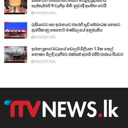
2026 චීන ජාත්‍යන්තර සේවා වෙළඳ ප්‍රදර්ශනය
සැප්තැම්බර් 9 වැනිදා බීජිං නුවරදී ආරම්භ වෙයි
8 AUGUST 2026
රුසියාවට සහ ඉරානයට එරෙහි දැඩි සම්බාධක පනතට
ඇමරිකානු සෙනෙට් මණ්ඩලයේ අනුමැතිය
8 AUGUST 2026
ඉරාන ප්‍රහාර මධ්‍යයේ ඩොලර් බිලියන 1.3ක තෙල්
නෞකා මිලදී ගැනීමට එක්සත් අරාබි එමීර් රාජ්‍යය පියවර
8 AUGUST 2026