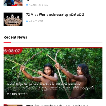
15 AUGUST 2025
72 Miss World තරඟයෙන් ඈ ඉවත් වෙයි
22 MAY 2025
Recent News
ජගත් ආදිවාසි දිනයට සමගාමීව ආදිවාසී ජනතාව
වෙනුවෙන් විශේෂ හැඳුනුම්පතක් සහ නව නීති රෙගුලාසි
8 AUGUST 2026