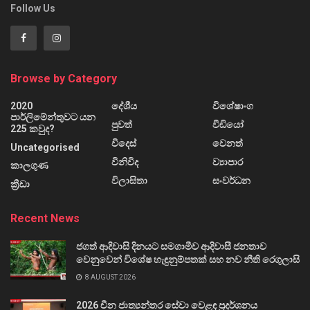
Follow Us
Browse by Category
2020
දේශීය
විශේෂාංග
පාර්ලිමේන්තුවට යන
පුවත්
වීඩියෝ
225 කවුද?
විදෙස්
වෙනත්
Uncategorised
විනිවිද
ව්‍යාපාර
කාලගුණ
විලාසිතා
සංවර්ධන
ක්‍රීඩා
Recent News
ජගත් ආදිවාසි දිනයට සමගාමීව ආදිවාසී ජනතාව
වෙනුවෙන් විශේෂ හැඳුනුම්පතක් සහ නව නීති රෙගුලාසි
8 AUGUST 2026
2026 චීන ජාත්‍යන්තර සේවා වෙළඳ ප්‍රදර්ශනය