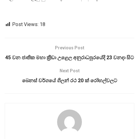
Post Views:
18
Previous Post
45 වන ජාතික මහා ක්‍රීඩා උළෙල අනුරාධපුරයේදි 23 වනදා සිට
Next Post
බෙනස් වර්ගයේ ගිලන් රථ 20 ක් රෝහල්වලට