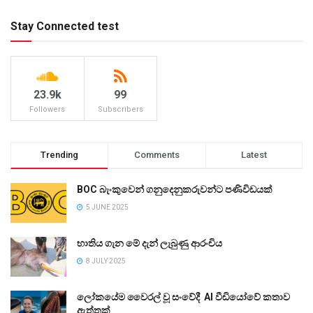
Stay Connected test
23.9k
99
Followers
Subscribers
Trending
Comments
Latest
BOC බැංකුවෙන් ගනුදෙනුකරුවන්ට පණිවිඩයක්
5 JUNE 2025
භාතිය ගැන මේ දැන් ලැබුණු ආරංචිය
8 JULY 2025
ලෝකයේම වෛරල් වූ සංවේදී AI වීඩියෝවේ කතාව
ඇත්තක්