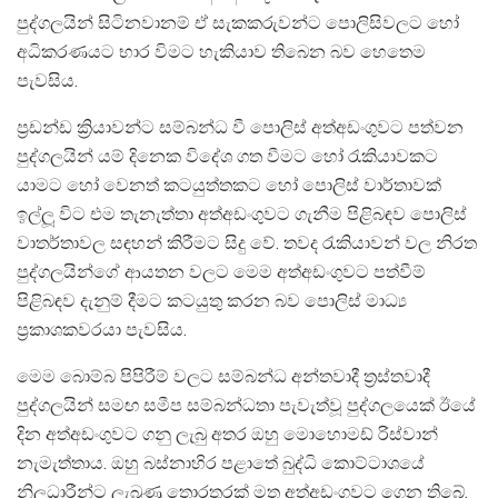
පුද්ගලයින් සිටිනවානම් ඒ සැකකරුවන්ට පොලිසිවලට හෝ
අධිකරණයට භාර විමට හැකියාව තිබෙන බව හෙතෙම
පැවසිය.
ප්‍රඩන්ඩ ක්‍රියාවන්ට සම්බන්ධ වී පොලිස් අත්අඩංගුවට පත්වන
පුද්ගලයින් යම් දිනෙක විදේශ ගත වීමට හෝ රැකියාවකට
යාමට හෝ වෙනත් කටයුත්තකට හෝ පොලිස් වාර්තාවක්
ඉල්ලූ විට එම තැනැත්තා අත්අඩංගුවට ගැනීම පිළිබඳව පොලිස්
වාතර්තාවල සඳහන් කිරීමට සිදු වේ. තවද රැකියාවන් වල නිරත
පුද්ගලයින්ගේ ආයතන වලට මෙම අත්අඩංගුවට පත්වීම්
පිළිබඳව දැනුම් දීමට කටයුතු කරන බව පොලිස් මාධ්‍ය
ප්‍රකාශකවරයා පැවසිය.
මෙම බොම්බ පිපිරීම් වලට සම්බන්ධ අන්තවාදී ත්‍රස්තවාදී
පුද්ගලයින් සමඟ සමීප සම්බන්ධතා පැවැත්වූ පුද්ගලයෙක් ඊයේ
දින අත්අඩංගුවට ගනු ලැබු අතර ඔහු මොහොමඩ් රිස්වාන්
නැමැත්තාය. ඔහු බස්නාහිර පළාතේ බුද්ධි කොට්ටාශයේ
නිලධාරීන්ට ලැබුණු තොරතුරක් මත අත්අඩංගුවට ගෙන තිබේ.