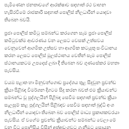
පැමිණෙන ජනතාවගේ ආරක්ෂාව සඳහාත් රථ වාහන
හැසිරවීමේ රාජකාරී සඳහාත් පොලිස් නිලධාරීන් යොදවා
තිබෙන බවයි.
ප්‍රජා පොලිස් කමිටු සම්බන්ධ කරගෙන සෑම ප්‍රජා පොලිස්
කමිටුවක්ම ආවරණය වන ලෙසට වෙසක් උත්සවය
වෙනුවෙන් ආගමික උත්සව හා ආගමික කටයුතු සංවිධානය
කරන ලෙසට පොලිස් මූලස්ථානය වෙතින් සෑම පොලිස්
ස්ථානයකටම උපදෙස් ලබා දී තිබෙන බව ගුණසේකර මහතා
පැවසිය.
වයඹ පළාත හා මිනුවන්ගොඩ ප්‍රදේශය තුළ සිදුවුන ප්‍රචන්ඩ
ක්‍රියා පිළිබඳ විමර්ශන දිගටම සිදු කරන බවත් එම ක්‍රියාවන්ට
සම්බන්ධ වූ පුද්ගලයින් පිළිබඳ සෙවීම සඳහාත් ප්‍රචන්ඩ ක්‍රියා
සැලසුම් කළ පුද්ගලයින් පිළිබඳව සෙවිම සඳහාත් බුද්ධි අංශ
නිලධාරීන් යොදවා තිබෙන බව පොලිස් මාධ්‍ය ප්‍රකාශකවරයා
පැවසිය. ඒ වගේම ප්‍රචන්ඩ ක්‍රියාවන්ට සම්බන්ධ වෙලා මේ
වන විට පොලිසිය විසින් අත්අඩංගුවට ගැනීමට සොයන