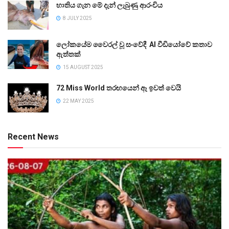
භාතිය ගැන මේ දැන් ලැබුණු ආරංචිය
8 JULY 2025
ලෝකයේම වෛරල් වූ සංවේදී AI වීඩියෝවේ කතාව
ඇත්තක්
15 AUGUST 2025
72 Miss World තරඟයෙන් ඈ ඉවත් වෙයි
22 MAY 2025
Recent News