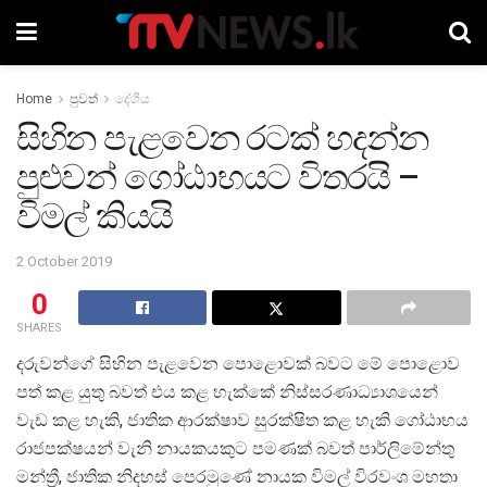
Home
පුවත්
දේශීය
සිහින පැළවෙන රටක් හදන්න
පුළුවන් ගෝඨාභයට විතරයි –
විමල් කියයි
2 October 2019
0
SHARES
දරුවන්ගේ සිහින පැළවෙන පොළොවක් බවට මේ පොළොව
පත් කළ යුතු බවත් එය කළ හැක්කේ නිස්සරණාධ්‍යාශයෙන්
වැඩ කළ හැකි, ජාතික ආරක්ෂාව සුරක්ෂිත කළ හැකි ගෝඨාභය
රාජපක්ෂයන් වැනි නායකයකුට පමණක් බවත් පාර්ලිමේන්තු
මන්ත්‍රී, ජාතික නිදහස් පෙරමුණේ නායක විමල් විරවංශ මහතා