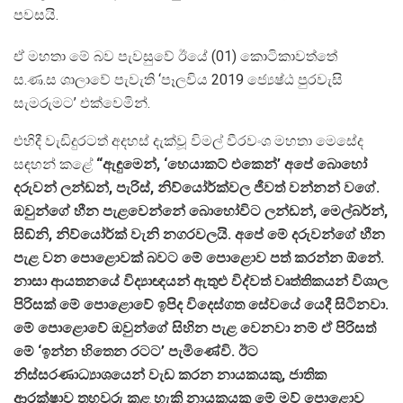
පවසයි.
ඒ මහතා මේ බව පැවසුවේ ඊයේ (01) කොටිකාවත්තේ
ස.ණ.ස ශාලාවේ පැවැති ‘පෑලවිය 2019 ජ්‍යෙෂ්ඨ පුරවැසි
සැමරුමට’ එක්වෙමින්.
එහිදී වැඩිදුරටත් අදහස් දැක්වූ විමල් වීරවංශ මහතා මෙසේද
සඳහන් කළේ
“ඇඳුමෙන්, ‘හෙයාකට් එකෙන්’ අපේ බොහෝ
දරුවන් ලන්ඩන්, පැරිස්, නිව්යෝර්ක්වල ජීවත් වන්නන් වගේ.
ඔවුන්ගේ හීන පැළවෙන්නේ බොහෝවිට ලන්ඩන්, මෙල්බර්න්,
සිඞ්නි, නිව්යෝර්ක් වැනි නගරවලයි. අපේ මේ දරුවන්ගේ හීන
පැළ වන පොළොවක් බවට මේ පොළොව පත් කරන්න ඕනේ.
නාසා ආයතනයේ විද්‍යාඥයන් ඇතුළු විද්වත් වෘත්තිකයන් විශාල
පිරිසක් මේ පොළොවේ ඉපිද විදෙස්ගත සේවයේ යෙදී සිටිනවා.
මේ පොළොවේ ඔවුන්ගේ සිහින පැළ වෙනවා නම් ඒ පිරිසත්
මේ ‘ඉන්න හිතෙන රටට’ පැමිණේවි. ඊට
නිස්සරණාධ්‍යාශයෙන් වැඩ කරන නායකයකු, ජාතික
ආරක්ෂාව තහවුරු කළ හැකි නායකයකු මේ මව් පොළොව