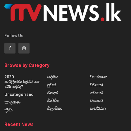
Follow Us
Browse by Category
2020
දේශීය
විශේෂාංග
පාර්ලිමේන්තුවට යන
පුවත්
වීඩියෝ
225 කවුද?
විදෙස්
වෙනත්
Uncategorised
විනිවිද
ව්‍යාපාර
කාලගුණ
විලාසිතා
සංවර්ධන
ක්‍රීඩා
Recent News