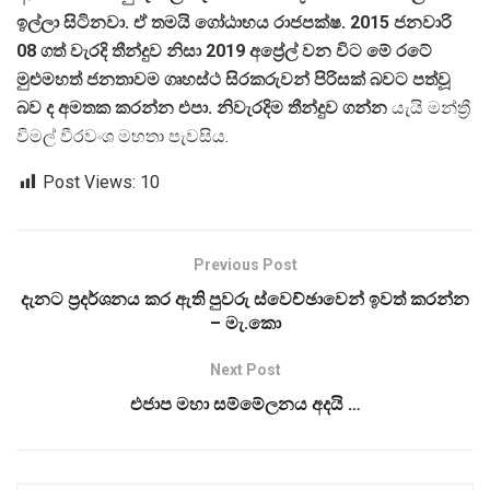
ඉල්ලා සිටිනවා. ඒ තමයි ගෝඨාභය රාජපක්ෂ. 2015 ජනවාරි
08 ගත් වැරදි තීන්දුව නිසා 2019 අප්‍රේල් වන විට මේ රටේ
මුළුමහත් ජනතාවම ගෘහස්ථ සිරකරුවන් පිරිසක් බවට පත්වූ
බව ද අමතක කරන්න එපා. නිවැරදිම තීන්දුව ගන්න
යැයි මන්ත්‍රී
විමල් වීරවංශ මහතා පැවසිය.
Post Views:
10
Previous Post
දැනට ප්‍රදර්ශනය කර ඇති පුවරු ස්වෙච්ඡාවෙන් ඉවත් කරන්න
– මැ.කො
Next Post
එජාප මහා සම්මේලනය අදයි …