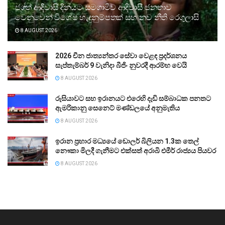
ජගත් ආදිවාසි දිනයට සමගාමීව ආදිවාසී ජනතාව
වෙනුවෙන් විශේෂ හැඳුනුම්පතක් සහ නව නීති රෙගුලාසි
8 AUGUST 2026
2026 චීන ජාත්‍යන්තර සේවා වෙළඳ ප්‍රදර්ශනය
සැප්තැම්බර් 9 වැනිදා බීජිං නුවරදී ආරම්භ වෙයි
8 AUGUST 2026
රුසියාවට සහ ඉරානයට එරෙහි දැඩි සම්බාධක පනතට
ඇමරිකානු සෙනෙට් මණ්ඩලයේ අනුමැතිය
8 AUGUST 2026
ඉරාන ප්‍රහාර මධ්‍යයේ ඩොලර් බිලියන 1.3ක තෙල්
නෞකා මිලදී ගැනීමට එක්සත් අරාබි එමීර් රාජ්‍යය පියවර
8 AUGUST 2026