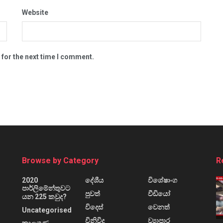
Website
 for the next time I comment.
Browse by Category
R
2020
දේශීය
විශේෂාංග
පාර්ලිමේන්තුවට
පුවත්
වීඩියෝ
යන 225 කවුද?
විදෙස්
වෙනත්
Uncategorised
විනිවිද
ව්‍යාපාර
කාලගුණ