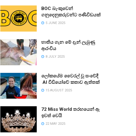
BOC බැංකුවෙන්
ගනුදෙනුකරුවන්ට පණිවිඩයක්
5 JUNE 2025
භාතිය ගැන මේ දැන් ලැබුණු
ආරංචිය
8 JULY 2025
ලෝකයේම වෛරල් වූ සංවේදී
AI වීඩියෝවේ කතාව ඇත්තක්
15 AUGUST 2025
72 Miss World තරඟයෙන් ඈ
ඉවත් වෙයි
22 MAY 2025