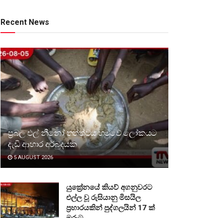
Recent News
ප්‍රබල එල් නීනෝ තත්ත්වය හමුවේ ලෝකයට
දැඩි ආහාර අර්බුදයක
5 AUGUST 2026
යුක්‍රේනයේ කියව් අගනුවරට
එල්ල වූ රුසියානු මිසයිල
ප්‍රහාරයකින් පුද්ගලයින් 17 ක්
මරුට