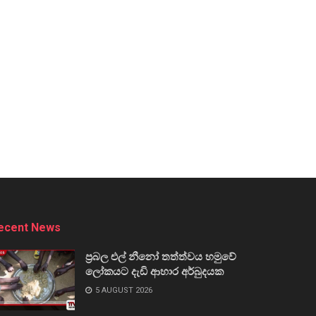
ecent News
ප්‍රබල එල් නීනෝ තත්ත්වය හමුවේ
ලෝකයට දැඩි ආහාර අර්බුදයක
5 AUGUST 2026