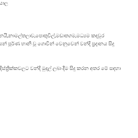
්යාල
යි,නාමල්තලාව,පොතුවිල්,මඩාතගම,මධ්‍යම කදවුර
ූර්ණ හානි වූ ගොවීන් වෙනුවෙන් වන්දි ප්‍රදානය සිදු
ත්‍රික්කවලට වන්දි මුදල් ලබා දීම සිදු කරන අතර මේ සඳහා