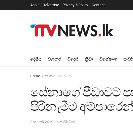
About
Advertise
Privacy & Policy
Contact
දේශීය
ව්‍යාපාර
විදෙස්
ක්‍රීඩා
විශේෂාංග
සංවර
Home
පුවත්
සංවර්ධන
සේනාගේ පීඩාවට පත
පිරිනැමීම අම්පාරෙ
8 March 2019
in
සංවර්ධන