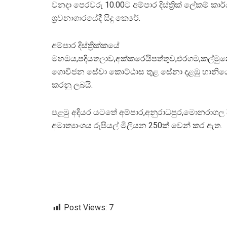
වනදා පෙරවරු 10.00ට අම්පාර දිස්ත්‍රික් ලේකම් කාර
ශ්‍රවනාගාරයේදී සිදු කෙරේ.
අම්පාර දිස්ත්‍රික්කයේ
මහඔය,පදියතලාව,අක්කරෙයිපත්තුව,එරගම,කල්මුනෙ
ගොවිජන සේවා කොට්ඨාස තුළ සේනා දළඹු හානියෙන් ප
කරනු ලබයි.
පළමු අදියර යටතේ අම්පාර,අනුරාධපුර,මොනරාගල දිස්
අමාත්‍යාංශය රුපියල් මිලියන 250ක් වෙන් කර ඇත.
Post Views:
7