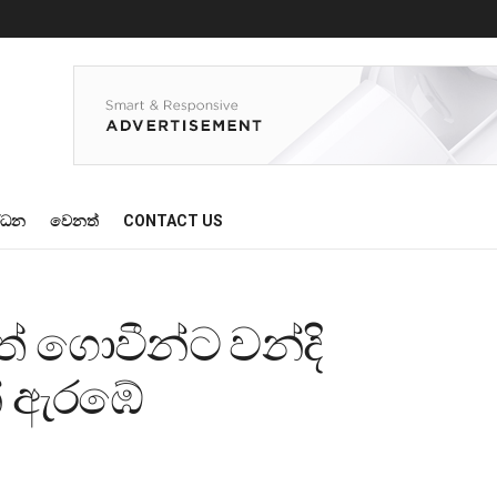
්ධන
වෙනත්
CONTACT US
් ගොවීන්ට වන්දි
න් ඇරඹේ