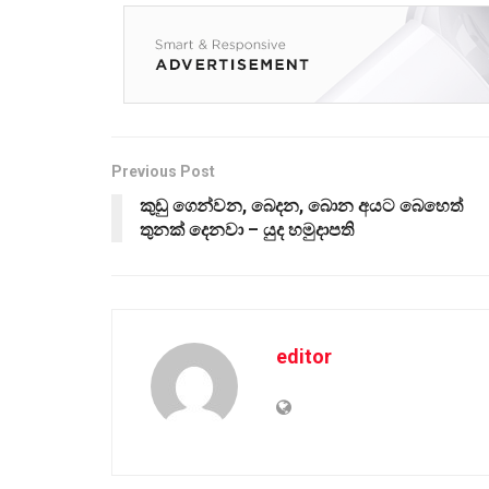
Previous Post
කුඩු ගෙන්වන, බෙදන, බොන අයට බෙහෙත්
තුනක් දෙනවා – යුද හමුදාපති
editor