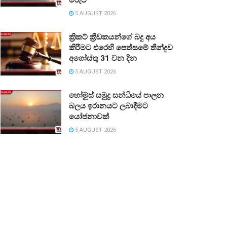
5 AUGUST 2026
ක්‍රිකට් ක්‍රීඩකයන්ගේ බදු අය
කිරීමට එරෙහි පෙත්සමේ තීන්දුව
අගෝස්තු 31 වන දින
5 AUGUST 2026
හෝමුස් සමුද්‍ර සන්ධියේ පාලන
බලය ඉරානයට ලබාදීමට
යෝජනාවක්
5 AUGUST 2026