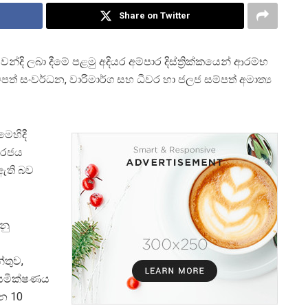
Share on Twitter
දි ලබා දීමේ පළමු අදියර අම්පාර දිස්ත්‍රික්කයෙන් ආරම්භ
ම්පත් සංවර්ධන, වාරිමාර්ග සහ ධීවර හා ජලජ සම්පත් අමාත්‍ය
මෙහිදී
ා රජය
 ඇති බව
නු
්තුව,
නි සමීක්ෂණය
බන 10