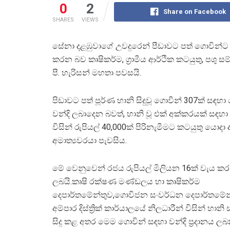
0
2
Share on Facebook
SHARES
VIEWS
සේනා දළඹුවාගේ උවදුරෙන් පීඩාවට පත් ගොවින්ට වන්
කරන බව කෘෂිකර්ම, ග්‍රාමීය ආර්ථික කටයුතු, පශු ස
පී. හැරිසන් මහතා පවසයි.
පිඩාවට පත් පූර්ණ හානි සිදුවූ ගොවීන් 307ක් සඳහා 
වන්දි ලබාදෙන බවත්, හානි වූ එක් අක්කරයක් සඳහ
විසින් රුපියල් 40,000ක් පිරිනැමීමට කටයුතු යොදා
අමාත්‍යවරයා පැවසිය.
මේ වෙනුවෙන් රජය රුපියල් මිලියන 16ක් වැය කර
ලබයි.කෘෂි රක්ෂණ මණ්ඩලය හා කෘෂිකර්ම
දෙපාර්තමේන්තුව,ගොවිජන සංවර්ධන දෙපාර්තමේන
අම්පාර දිස්ත්‍රික් කාර්යාලයේ නිලධාරීන් විසින් හා
සිදු කළ අතර මෙම ගොවින් සඳහා වන්දි ප්‍රදානය ල