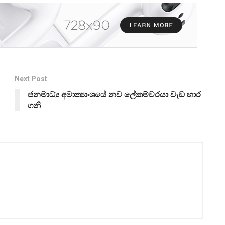
Next Post
ජනමාධ්‍ය අමාත්‍යාංශයේ නව ලේකම්වරයා වැඩ භාර
ගනි