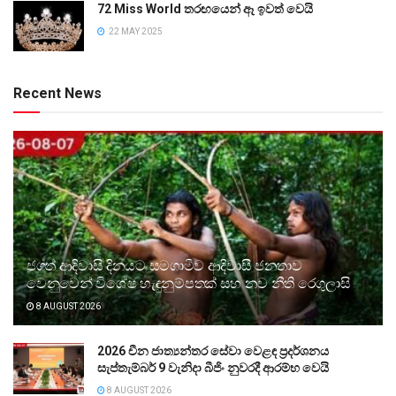
72 Miss World තරඟයෙන් ඈ ඉවත් වෙයි
22 MAY 2025
Recent News
ජගත් ආදිවාසි දිනයට සමගාමීව ආදිවාසී ජනතාව
වෙනුවෙන් විශේෂ හැඳුනුම්පතක් සහ නව නීති රෙගුලාසි
8 AUGUST 2026
2026 චීන ජාත්‍යන්තර සේවා වෙළඳ ප්‍රදර්ශනය
සැප්තැම්බර් 9 වැනිදා බීජිං නුවරදී ආරම්භ වෙයි
8 AUGUST 2026