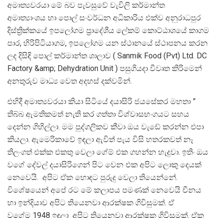
අමාත්‍යවරයා මේ බව පැවසුවේ වැවිලි කර්මාන්ත
අමාත්‍යාංශය හා පොල් සංවර්ධන අධිකාරිය එක්ව අනුරාධපුර
දිස්ත්‍රික්කයේ ඉපලෝගම ප්‍රාදේශීය ලේකම් කොට්ඨාශයේ කාගම
පාර, හිරිපිටියාගම, ඉපලෝගම යන ස්ථානයේ ස්ථාපනය කරන
ලද දිසිඳි පොල් කර්මාන්ත ශාලාව ( Sanmik Food (Pvt) Ltd. DC
Factory &amp; Dehydration Unit ) පසුගියදා වීවෘත කිරිමෙන්
අනතුරුව මාධ්‍ය වෙත අදහස් දක්වමින්.
එහිදී අමාත්‍යවරයා කියා සිටියේ දයාසිරි ජයසේකර මහතා ”
තිබ්බ ඇමතිකමත් නැති කර ගත්තා විශ්වාසභංගයට සහය
දෙන්න ගිහිල්ලා. මම පුද්ගලිකව කීවා ඔය වැඩේ කරන්න එපා
කියලා. ඇමෙරිකාවේ ඉඳලා ඇවිත් පැය විසි හතරකවත් නෑ
තිලංගත් එක්ක එකතු වෙලා ගේම් එක ගහන්න හැදුවා. ඉතිං ඔය
වගේ දේවල් දයාසිරිගෙන් පිට වෙන එක අපිට ලොකු දෙයක්
නෙවෙයි. අපිට ඒක හොඳට පුරුදු වෙලා තියෙන්නේ.
විශේෂයෙන් අපේ රට මේ කලාපය පමණක් නෙවෙයි චීනය
හා ඉන්දියාව අපිට තියෙනවා ආරක්ෂක ගිවිසුමක්. ඒ
වගේම 1948 ඉඳලා අපිට තියෙනවා ආරක්ෂක ගිවිසුමක්. ඒක