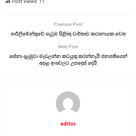
Post Views:
11
Previous Post
පාර්ලිමේන්තුවේ ගැටුම පිළිබ ඳ වාර්තාව කථානායක වෙත
Next Post
සේනා දළඹුවා මැඩලන්න කටයුතු කරන්නැයි ජනපතිගෙන්
අදාළ අංශවලට උපදෙස් දෙයි
editor