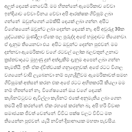
අලුත් දෙයක් නෙවෙයි. මම හිතන්නේ ඇමෙරිකාව වේවා
ඉන්දියාව වේවා චීනය වේවා අපි ආරක්ෂක ගිවිසුම් ලබා
ගන්නේ ඔවුන්ගෙන් යම්කිසි දෙයක් ලබා ගන්න. අපිට
විශේෂයෙන් ඔවුන්ට ලබා දෙන්න දෙයක් නෑ. අපි අවුරුදු 30ක
යුද්ධයකට මූණදීලා ඒකෙ පල පුරුද්ද අපේ හමුදාවට තියෙනවා.
ඒ දැනුම තියෙනවා එය අපිට ඔවුන්ට දෙන්න පුළුවන්. මම
දන්නවා ඇමෙරිකාව වගේ රටවල් ලෝක බලවතුන් උනාට
ත්‍රස්තවාදයට මුහුණු දුන් අත්දැකීම් දැනුම අපෙන් ලබා ගන්න
කැමතියි. ඉතිං ඒක ද්විත්වයක් ගනුදෙනුවක්. අපේ රටට විශාල
වශයෙන් වාසි ලැබෙනවා නම් පැහැදිලිවම ඇමෙරිකාවත් සමඟ
ගිවිසුමක් අත්සන් කරන එක අපේ රටට අහිතකරයි කියලා මම
නම් හිතන්නේ නෑ. විශේෂයෙන් ඔය වගේ දෙයක්
කැබිනට්ටුවට ඇවිල්ලා කැබිනට් එකේ අනුමැතිය ලබා ගෙන
තමයි අපි කරන්නේ. ඒක රහසේ කරන්න බෑ. අපි හරි විවෘත
සමාජයක ජීවත් වෙන්නේ. විවිධ පක්ෂ වලට විවිධ මත
තියෙන්න පුළුවන්. යැයි නවින් දිසානායක මහතා පැවසිය.