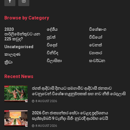
Browse by Category
2020
දේශීය
විශේෂාංග
පාර්ලිමේන්තුවට යන
පුවත්
වීඩියෝ
225 කවුද?
විදෙස්
වෙනත්
Uncategorised
විනිවිද
ව්‍යාපාර
කාලගුණ
විලාසිතා
සංවර්ධන
ක්‍රීඩා
Recent News
ජගත් ආදිවාසි දිනයට සමගාමීව ආදිවාසී ජනතාව
වෙනුවෙන් විශේෂ හැඳුනුම්පතක් සහ නව නීති රෙගුලාසි
8 AUGUST 2026
2026 චීන ජාත්‍යන්තර සේවා වෙළඳ ප්‍රදර්ශනය
සැප්තැම්බර් 9 වැනිදා බීජිං නුවරදී ආරම්භ වෙයි
8 AUGUST 2026