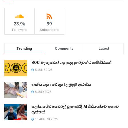
23.9k
99
Followers
Subscribers
Trending
Comments
Latest
BOC බැංකුවෙන් ගනුදෙනුකරුවන්ට පණිවිඩයක්
5 JUNE 2025
භාතිය ගැන මේ දැන් ලැබුණු ආරංචිය
8 JULY 2025
ලෝකයේම වෛරල් වූ සංවේදී AI වීඩියෝවේ කතාව
ඇත්තක්
15 AUGUST 2025