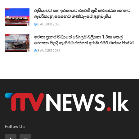
රුසියාවට සහ ඉරානයට එරෙහි දැඩි සම්බාධක පනතට
ඇමරිකානු සෙනෙට් මණ්ඩලයේ අනුමැතිය
8 AUGUST 2026
ඉරාන ප්‍රහාර මධ්‍යයේ ඩොලර් බිලියන 1.3ක තෙල්
නෞකා මිලදී ගැනීමට එක්සත් අරාබි එමීර් රාජ්‍යය පියවර
8 AUGUST 2026
Follow Us