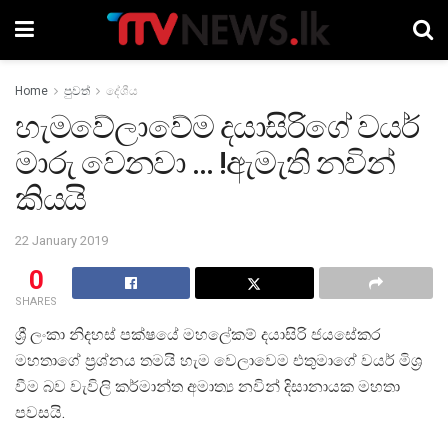
Home
පුවත්
දේශීය
හැමවේලාවේම දයාසිරිගේ වයර්
මාරු වෙනවා … !ඇමැති නවින්
කියයි
22 January 2019
0
SHARES
ශ්‍රී ලංකා නිදහස් පක්ෂයේ මහලේකම් දයාසිරි ජයසේකර
මහතාගේ ප්‍රශ්නය තමයි හැම වෙලාවෙම එතුමාගේ වයර් මිශ්‍ර
වීම බව වැවිලි කර්මාන්ත අමාත්‍ය නවින් දිසානායක මහතා
පවසයි.