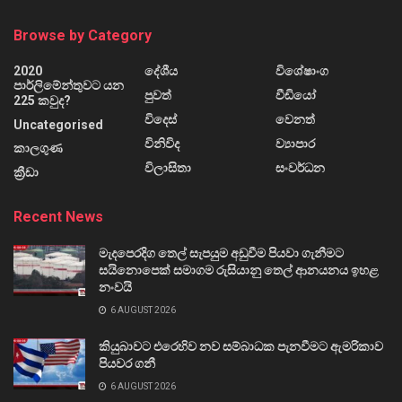
Browse by Category
2020
දේශීය
විශේෂාංග
පාර්ලිමේන්තුවට යන
පුවත්
වීඩියෝ
225 කවුද?
විදෙස්
වෙනත්
Uncategorised
විනිවිද
ව්‍යාපාර
කාලගුණ
විලාසිතා
සංවර්ධන
ක්‍රීඩා
Recent News
මැදපෙරදිග තෙල් සැපයුම අඩුවීම පියවා ගැනීමට
සයිනොපෙක් සමාගම රුසියානු තෙල් ආනයනය ඉහළ
නංවයි
6 AUGUST 2026
කියුබාවට එරෙහිව නව සම්බාධක පැනවීමට ඇමරිකාව
පියවර ගනී
6 AUGUST 2026