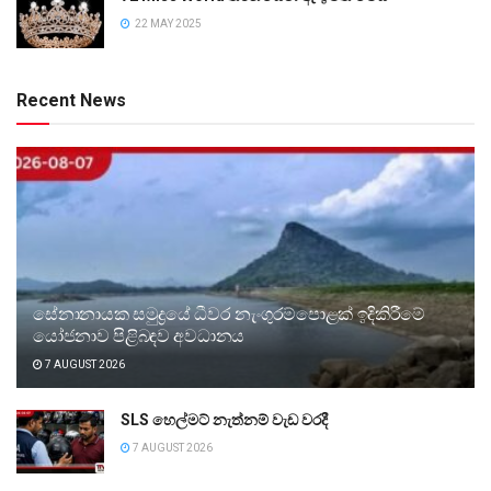
22 MAY 2025
Recent News
සේනානායක සමුද්‍රයේ ධීවර නැංගුරම්පොළක් ඉදිකිරීමේ
යෝජනාව පිළිබඳව අවධානය
7 AUGUST 2026
SLS හෙල්මට් නැත්නම් වැඩ වරදී
7 AUGUST 2026