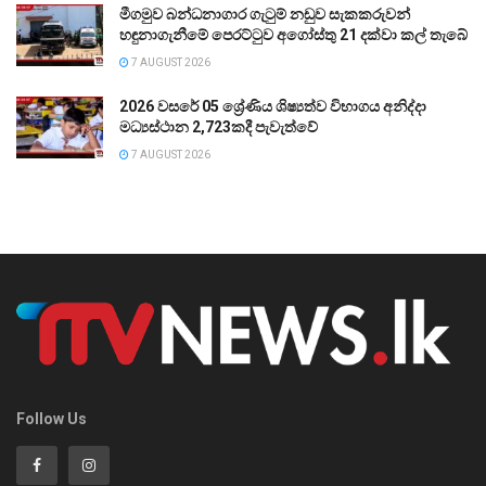
මීගමුව බන්ධනාගාර ගැටුම් නඩුව සැකකරුවන්
හඳුනාගැනීමේ පෙරට්ටුව අගෝස්තු 21 දක්වා කල් තැබේ
7 AUGUST 2026
2026 වසරේ 05 ශ්‍රේණිය ශිෂ්‍යත්ව විභාගය අනිද්දා
මධ්‍යස්ථාන 2,723කදී පැවැත්වේ
7 AUGUST 2026
Follow Us