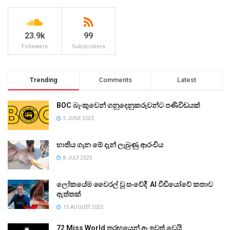
23.9k
99
Followers
Subscribers
Trending
Comments
Latest
BOC බැංකුවෙන් ගනුදෙනුකරුවන්ට පණිවිඩයක්
5 JUNE 2025
භාතිය ගැන මේ දැන් ලැබුණු ආරංචිය
8 JULY 2025
ලෝකයේම වෛරල් වූ සංවේදී AI වීඩියෝවේ කතාව
ඇත්තක්
15 AUGUST 2025
72 Miss World තරඟයෙන් ඈ ඉවත් වෙයි