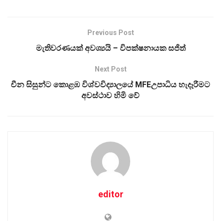
Previous Post
මැතිවරණයක් අවශ්‍යයි – විපක්ෂනායක සජිත්
Next Post
චීන සිසුන්ට කොළඹ විශ්වවිද්‍යාලයේ MFEඋපාධිය හැදෑරීමට
අවස්ථාව හිමි වේ
editor