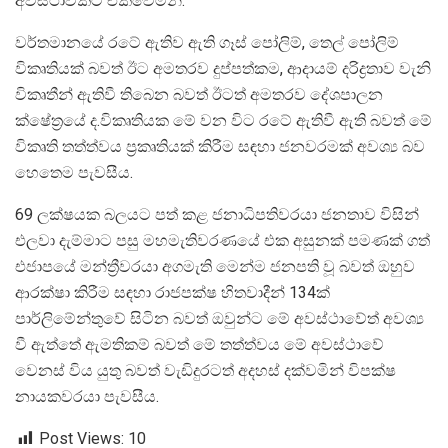
අවස්ථාවකට එක්වෙමිනි.
වර්තමානයේ රටේ ඇතිව ඇති ගෑස් පෝලිම්, තෙල් පෝලිම්
විකෘතියක් බවත් ඊට අමතරව දුප්පත්කම, ආදායම් දරිද්‍රතාව වැනි
විකෘතීන් ඇතිවී තිබෙන බවත් ඊටත් අමතරව දේශපාලන
ක්ෂේත්‍රයේ ද.විකෘතියක මේ වන විට රටේ ඇතිවී ඇති බවත් මේ
විකෘති තත්ත්වය ප්‍රකෘතියක් කිරීම සඳහා ජනවරමක් අවශ්‍ය බව
හෙතෙම පැවසීය.
69 ලක්ෂයක බලයට පත් කළ ජනාධිපතිවරයා ජනතාව විසින්
එලවා දැම්මාට පසු මහමැතිවරණයේ එක අසුනක් පමණක් ගත්
එජාපයේ මන්ත්‍රීවරයා අගමැති මෙන්ම ජනපති වූ බවත් ඔහුව
ආරක්ෂා කිරීම සඳහා රාජපක්ෂ හිතවාදීන් 134ක්
පාර්ලිමේන්තුවේ සිටින බවත් ඔවුන්ට මේ අවස්ථාවේත් අවශ්‍ය
වී ඇත්තේ ඇමතිකම් බවත් මේ තත්ත්වය මේ අවස්ථාවේ
වෙනස් විය යුතු බවත් වැඩිදුරටත් අදහස් දක්වමින් විපක්ෂ
නායකවරයා පැවසීය.
Post Views:
10