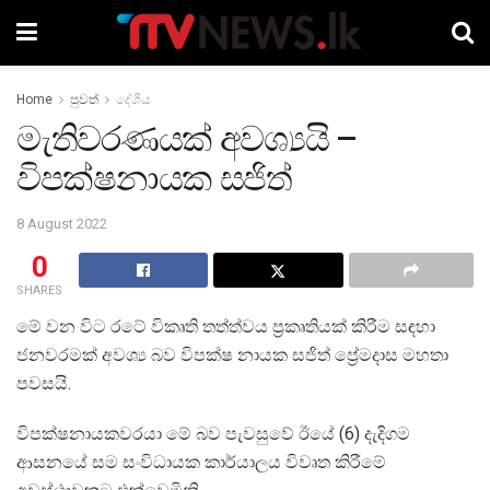
Home
පුවත්
දේශීය
මැතිවරණයක් අවශ්‍යයි –
විපක්ෂනායක සජිත්
8 August 2022
0
SHARES
මේ වන විට රටේ විකෘති තත්ත්වය ප්‍රකෘතියක් කිරීම සඳහා
ජනවරමක් අවශ්‍ය බව විපක්ෂ නායක සජිත් ප්‍රේමදාස මහතා
පවසයි.
විපක්ෂනායකවරයා මේ බව පැවසුවේ ඊයේ (6) දැදිගම
ආසනයේ සම සංවිධායක කාර්යාලය විවෘත කිරීමේ