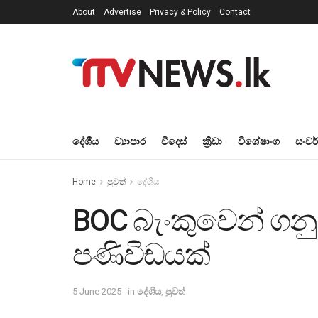
About
Advertise
Privacy & Policy
Contact
දේශීය
ව්‍යාපාර
විදෙස්
ක්‍රීඩා
විශේෂාංග
සංවර
Home
පුවත්
දේශීය
BOC බැංකුවෙන් ගන
පණිවිඩයක්
5 June 2025
in
දේශීය
,
පුවත්