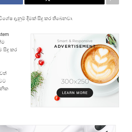
ශේෂ දැනුම් දීමක් සිදු කර තිබෙනවා.
ystem
න්ම
 සිදු කර
වත්
ාවට
චනික