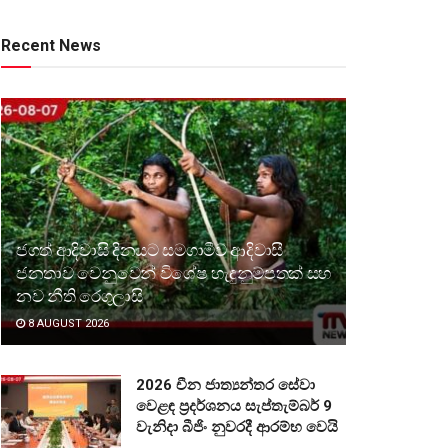
Recent News
ජගත් ආදිවාසි දිනයට සමගාමීව ආදිවාසී
ජනතාව වෙනුවෙන් විශේෂ හැඳුනුම්පතක් සහ
නව නීති රෙගුලාසි
8 AUGUST 2026
2026 චීන ජාත්‍යන්තර සේවා
වෙළඳ ප්‍රදර්ශනය සැප්තැම්බර් 9
වැනිදා බීජිං නුවරදී ආරම්භ වෙයි