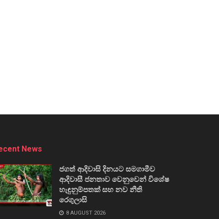
ecent News
ජගත් ආදිවාසි දිනයට සමගාමීව
ආදිවාසී ජනතාව වෙනුවෙන් විශේෂ
හැඳුනුම්පතක් සහ නව නීති
රෙගුලාසි
8 AUGUST 2026