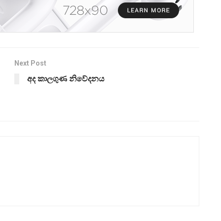
Next Post
අද කාලගුණ නිවේදනය