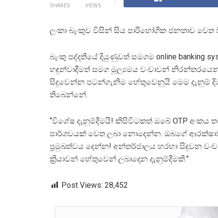
SHARES
VIEWS
ලංකා බැංකුව විසින් සිය පාරිභෝගික ජනතාව වෙත වි
බැංකු පද්දතියේ දියුණුවත් සමගම online banking s
හඳුන්වාදීමත් සමග මූල්‍යමය වංචාවන් නිරන්තරයෙ
සිදුවෙන්න පටන්ගැනිම හේතුවෙනුයි මෙම දැනුම් දිම
තිබෙන්නේ.
“විශේෂ දැනුම්දීමයි! කිසිවිටකත් ඔබේ OTP අංකය ත
පාර්ශවයක් වෙත ලබා නොදෙන්න. ඔබගේ ආරක්ෂ
ප්‍රමුඛත්වය දෙන්න! අන්තර්ජාලය හරහා සිදුවන වං
ක්‍රියාවන් හේතුවෙන් ලබාදෙන දැනුම්දීමකි.”
Post Views:
28,452