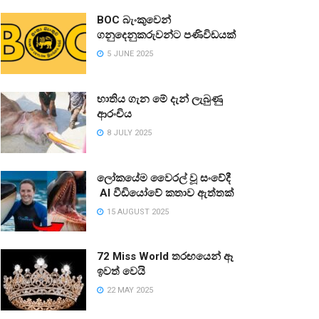
BOC බැංකුවෙන්
ගනුදෙනුකරුවන්ට පණිවිඩයක්
5 JUNE 2025
භාතිය ගැන මේ දැන් ලැබුණු
ආරංචිය
8 JULY 2025
ලෝකයේම වෛරල් වූ සංවේදී
AI වීඩියෝවේ කතාව ඇත්තක්
15 AUGUST 2025
72 Miss World තරඟයෙන් ඈ
ඉවත් වෙයි
22 MAY 2025