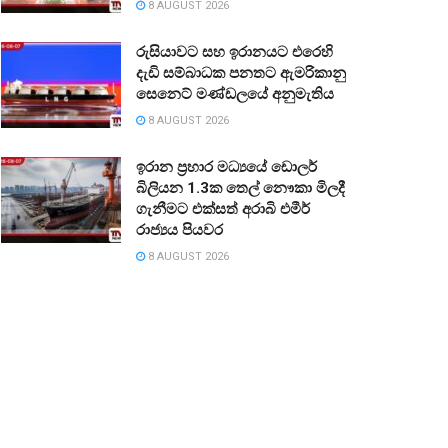
8 AUGUST 2026
රුසියාවට සහ ඉරානයට එරෙහි
දැඩි සම්බාධක පනතට ඇමරිකානු
සෙනෙට් මණ්ඩලයේ අනුමැතිය
8 AUGUST 2026
ඉරාන ප්‍රහාර මධ්‍යයේ ඩොලර්
බිලියන 1.3ක තෙල් නෞකා මිලදී
ගැනීමට එක්සත් අරාබි එමීර්
රාජ්‍යය පියවර
8 AUGUST 2026