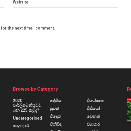
Website
 for the next time I comment.
Browse by Category
R
2020
දේශීය
විශේෂාංග
පාර්ලිමේන්තුවට
පුවත්
වීඩියෝ
යන 225 කවුද?
විදෙස්
වෙනත්
Uncategorised
විනිවිද
ව්‍යාපාර
කාලගුණ