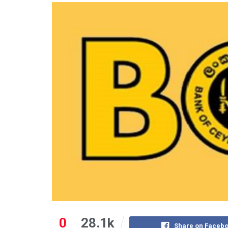
0
28.1k
Share on Faceb