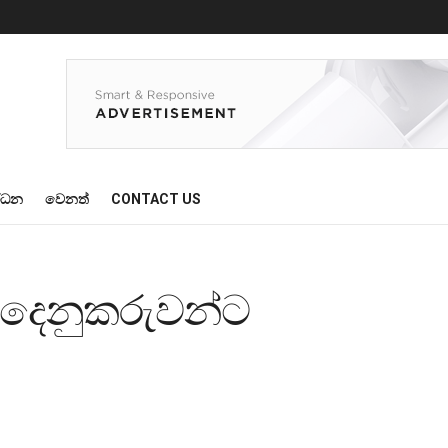
්ධන
වෙනත්
CONTACT US
ුදෙනුකරුවන්ට