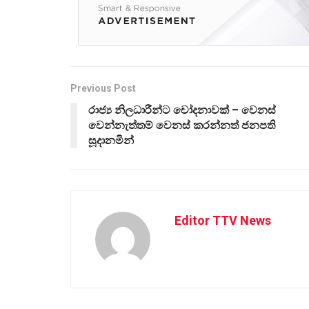
Previous Post
රාජ්‍ය නිලධාරීන්ට චෝදනාවක් – වෙනස්
වෙන්නැත්තම් වෙනස් කරන්නත් ජනපති
සූදානමින්
Editor TTV News