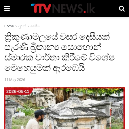
Home
පුවත්
දේශීය
ත්‍රිකුණාමලයේ වසර දෙසීයක්
පැරණි බ්‍රිතාන්‍ය සොහොන්
ස්මාරක වාර්තා කිරීමේ විශේෂ
මෙහෙයුමක් ඇරඹෙයි
11 May 2026