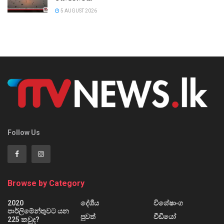
5 AUGUST 2026
Follow Us
Browse by Category
2020
දේශීය
විශේෂාංග
පාර්ලිමේන්තුවට යන
පුවත්
වීඩියෝ
225 කවුද?