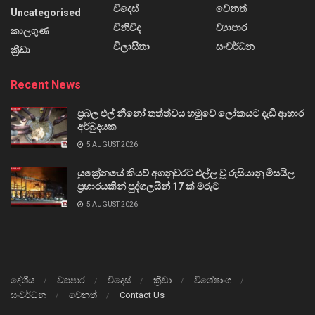
විදෙස්
වෙනත්
Uncategorised
විනිවිද
ව්‍යාපාර
කාලගුණ
විලාසිතා
සංවර්ධන
ක්‍රීඩා
Recent News
ප්‍රබල එල් නීනෝ තත්ත්වය හමුවේ ලෝකයට දැඩි ආහාර
අර්බුදයක
5 AUGUST 2026
යුක්‍රේනයේ කියව් අගනුවරට එල්ල වූ රුසියානු මිසයිල
ප්‍රහාරයකින් පුද්ගලයින් 17 ක් මරුට
5 AUGUST 2026
දේශීය
ව්‍යාපාර
විදෙස්
ක්‍රීඩා
විශේෂාංග
සංවර්ධන
වෙනත්
Contact Us