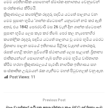
මෙම ඓතිහාසික සොහොන් ස්මාරක අනාගතය වෙනුවෙන්
සංරක්ෂණය කිරීමයි.
ත්
රිකුණාමලය කතෝලික රදගුරු පදවිය යටතේ පාලනය වන
මෙම සුසාන භූමිය ‘ශාන්ත ස්ටෙපාන්’ යනුවෙන් නම් කර ඇති
අතර, එය 1842 පෙබරවාරි මස 26 වැනි දින ශාන්ත ස්ටෙපාන්
සුසාන භූමිය ලෙස කැප කර තිබේ. පෙර කල නැඟෙනහිර
කතෝලික රදගුරු පදවිය යටතේ පාලනය වූ මෙම භූමිය මෙරට
බ්
රිතාන්
ය පාලන සමයේ ඉතිහාසය පිළිබඳ වැදගත් තොරතුරු
රැසක් හෙළි කරන සුවිශේෂී ස්ථානයක් ලෙස සැලකේ. බ්
රිතාන්
ජාතිකයන්ගේ සොහොන් ගැබ් සහිත මෙම භූමිය වාර්තාගත
කිරීම හරහා ත්
රිකුණාමලයේ පැරණි නාගරික ඉතිහාසය සහ
සංස්කෘතික උරුමයන් රැක ගැනීමට මහත් පිටුවහලක් වනු ඇත.
Post Views:
11
Previous Post
බාල වයස්කාර දැරියක අපයෝජනය කළ බවට චෝදනා ලැබූ