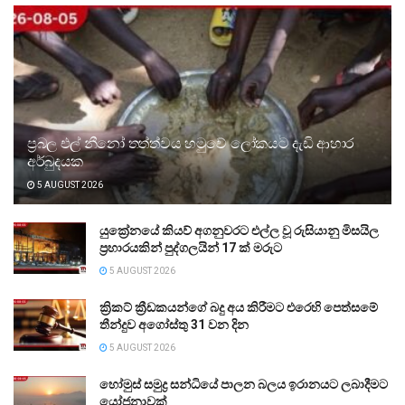
ප්‍රබල එල් නීනෝ තත්ත්වය හමුවේ ලෝකයට දැඩි ආහාර
අර්බුදයක
5 AUGUST 2026
යුක්‍රේනයේ කියව් අගනුවරට එල්ල වූ රුසියානු මිසයිල
ප්‍රහාරයකින් පුද්ගලයින් 17 ක් මරුට
5 AUGUST 2026
ක්‍රිකට් ක්‍රීඩකයන්ගේ බදු අය කිරීමට එරෙහි පෙත්සමේ
තීන්දුව අගෝස්තු 31 වන දින
5 AUGUST 2026
හෝමුස් සමුද්‍ර සන්ධියේ පාලන බලය ඉරානයට ලබාදීමට
යෝජනාවක්