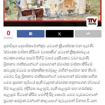
0
SHARES
පුරාවිද්
යා දෙපාර්තමේන්තුව යටතේ ක්
රියාත්මක වන පැරණි
‘ස්මාරක වාර්තා කිරීමේ ව්
යාපෘතිය’ යටතේ ත්
රිකුණාමලය
තටාකාංගණය පාරේ පිහිටි වසර දෙසීයකට වඩා පැරණි
බ්
රිතාන්
ය ජාතිකයන්ගේ සොහොන් ස්මාරක වාර්තා කිරීමේ
කටයුතු මධ්
යම සංස්කෘතික අරමුදල මඟින් ආරම්භ කර තිබේ.
මෙරට විසූ බ්
රිතාන්
ය ජාතිකයන්ගේ සොහොන් ස්මාරක සහිත
මෙම සුසාන භූමියේ ඇති වැදගත් ස්මාරක හඳුනාගෙන ඒවායේ
බිම් සැලසුම්, ඉදිරිපස සැලසුම්, පැති සැලසුම් සහ හරස්කඩ
සැලසුම් පිටපත් කිරීම මෙහිදී සිදු කෙරේ. මෙම වැඩසටහනේ
ප්
රධාන අරමුණ වන්නේ කාලයාගේ ඇවෑමෙන් විනාශ වී යන