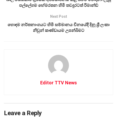
පල්ලේගම හේමරතන හිමි තවදුරටත් රිමාන්ඩ්
Next Post
හොඳම නර්ත­නාං­ග­යට හිමි සම්මා­නය චීන­යේදී දිනූ ශ්‍රී ලංකා
නිවුන් කණ්ඩා­යම උප­න්බි­මට
Editor TTV News
Leave a Reply