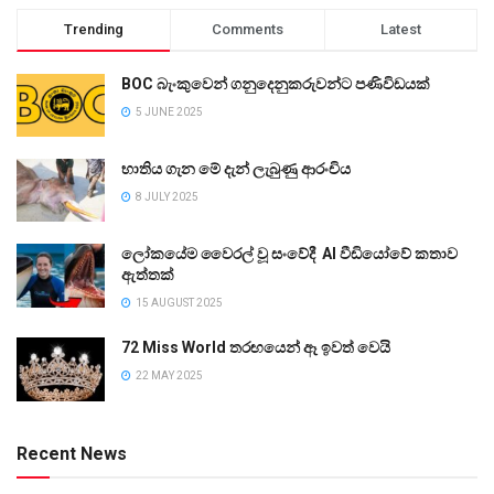
Trending
Comments
Latest
BOC බැංකුවෙන් ගනුදෙනුකරුවන්ට පණිවිඩයක්
5 JUNE 2025
භාතිය ගැන මේ දැන් ලැබුණු ආරංචිය
8 JULY 2025
ලෝකයේම වෛරල් වූ සංවේදී AI වීඩියෝවේ කතාව
ඇත්තක්
15 AUGUST 2025
72 Miss World තරඟයෙන් ඈ ඉවත් වෙයි
22 MAY 2025
Recent News