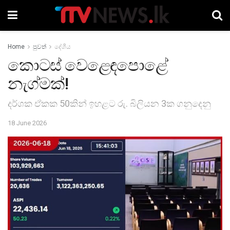
Home
පුවත්
දේශීය
කොටස් වෙළෙඳපොළේ
නැග්මක්!
දර්ශක ඒකක 50කින් ඉහළට රු. බිලියන 3ක ගනුදෙනු
18 June 2026