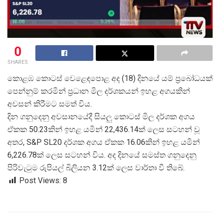
0
SHARES
කොළඹ කොටස් වෙළෙඳපොළ අද (18) දිනයේ යම් ප්
රබෝධයක්
පෙන්නුම් කරමින් ප්
රධාන මිල දර්ශකයන් ඉහළ අගයකින්
අවසන් කිරීමට සමත් විය.
දින ගනුදෙනු අවසානයේදී සියලු කොටස් මිල දර්ශක අගය
ඒකක 50.23කින් ඉහළ යමින් 22,436.14ක් ලෙස සටහන් වූ
අතර, S&P SL20 දර්ශක අගය ඒකක 16.06කින් ඉහළ යමින්
6,226.78ක් ලෙස සටහන් විය. අද දිනයේ සමස්ත ගනුදෙනු
පිරිවැටුම රුපියල් බිලියන 3.12ක් ලෙස වාර්තා වී තිබේ.
Post Views:
8