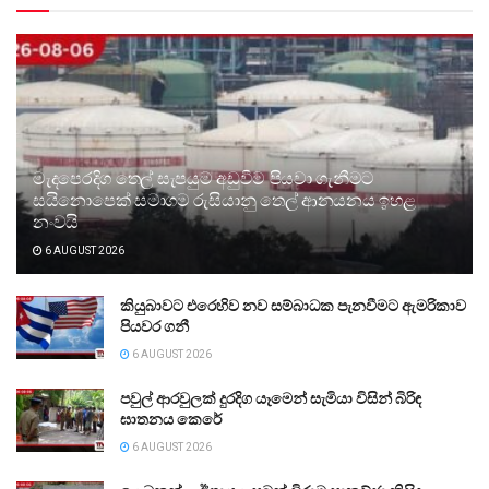
මැදපෙරදිග තෙල් සැපයුම අඩුවීම පියවා ගැනීමට
සයිනොපෙක් සමාගම රුසියානු තෙල් ආනයනය ඉහළ
නංවයි
6 AUGUST 2026
කියුබාවට එරෙහිව නව සම්බාධක පැනවීමට ඇමරිකාව
පියවර ගනී
6 AUGUST 2026
පවුල් ආරවුලක් දුරදිග යෑමෙන් සැමියා විසින් බිරිඳ
ඝාතනය කෙරේ
6 AUGUST 2026