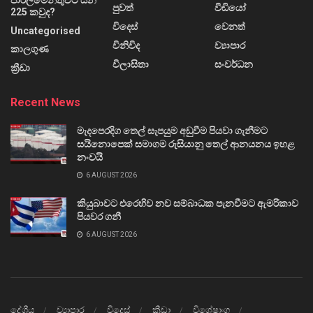
පාර්ලිමේන්තුවට යන
පුවත්
වීඩියෝ
225 කවුද?
විදෙස්
වෙනත්
Uncategorised
විනිවිද
ව්‍යාපාර
කාලගුණ
විලාසිතා
සංවර්ධන
ක්‍රීඩා
Recent News
මැදපෙරදිග තෙල් සැපයුම අඩුවීම පියවා ගැනීමට
සයිනොපෙක් සමාගම රුසියානු තෙල් ආනයනය ඉහළ
නංවයි
6 AUGUST 2026
කියුබාවට එරෙහිව නව සම්බාධක පැනවීමට ඇමරිකාව
පියවර ගනී
6 AUGUST 2026
දේශීය
ව්‍යාපාර
විදෙස්
ක්‍රීඩා
විශේෂාංග