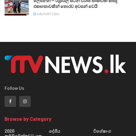
ලෙබනන් – ඊශ්‍රායල සටන් විරාම සාකච්ඡා කිසිදු
එකඟතාවකින් තොරව අවසන් වෙයි
6 AUGUST 2026
Follow Us
Browse by Category
2020
දේශීය
විශේෂාංග