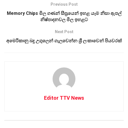
Previous Post
Memory Chips මිල ගණන් සීඝ්‍රයෙන් ඉහළ යෑම නිසා ඇපල්
නිෂ්පාදනවල මිල ඉහළට
Next Post
අමෙරිකානු බදු උගුලෙන් ගැලවෙන්න ශ්‍රී ලංකාවෙන් පියවරක්
Editor TTV News