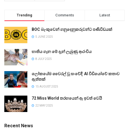
Trending
Comments
Latest
BOC බැංකුවෙන් ගනුදෙනුකරුවන්ට පණිවිඩයක්
5 JUNE 2025
භාතිය ගැන මේ දැන් ලැබුණු ආරංචිය
8 JULY 2025
ලෝකයේම වෛරල් වූ සංවේදී AI වීඩියෝවේ කතාව
ඇත්තක්
15 AUGUST 2025
72 Miss World තරඟයෙන් ඈ ඉවත් වෙයි
22 MAY 2025
Recent News