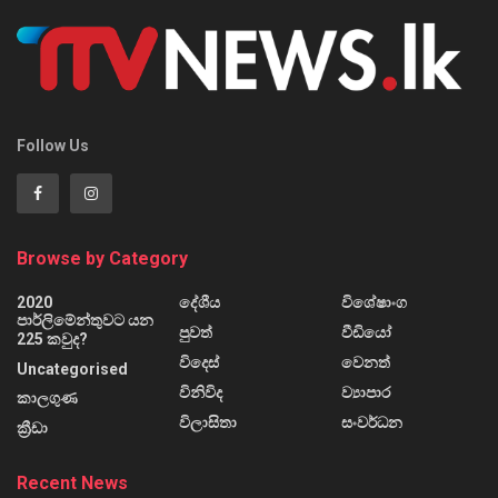
Follow Us
Browse by Category
2020
දේශීය
විශේෂාංග
පාර්ලිමේන්තුවට යන
පුවත්
වීඩියෝ
225 කවුද?
විදෙස්
වෙනත්
Uncategorised
විනිවිද
ව්‍යාපාර
කාලගුණ
විලාසිතා
සංවර්ධන
ක්‍රීඩා
Recent News