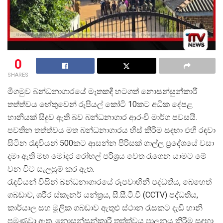
0
SHARES
මීගමුව බන්ධනාගාරයේ මෑතකදී හටගත් නොසන්සුන්කාරී
තත්ත්වය හේතුවෙන් රුපියල් කෝටි 10කට අධික දේපළ
හානියක් සිදුව ඇති බව බන්ධනාගාර ආරංචි මාර්ග පවසයි.
පවතින තත්ත්වය මත බන්ධනාගාරය හිස් කිරීම සඳහා එහි රඳවා
සිටින රැඳවියන් 500කට ආසන්න පිරිසක් ගාල්ල ප්
රදේශයේ වසා
දමා ඇති මහ මෝදර රෝහල් පරිශ්
රය වෙත රැගෙන යාමට මේ
වන විට සැලසුම් කර ඇත.
රැඳවියන් විසින් බන්ධනාගාරයේ රූපවාහිනී පද්ධතිය, බෙහෙත්
ගබඩාව, ශරීර ස්කෑනර් යන්ත්
රය, සී.සී.ටී.වී (CCTV) පද්ධතිය,
කාර්යාල සහ මූලික ගබඩාව ඇතුළු ස්ථාන රැසකට දැඩි හානි
පමුණුවා ඇත. නොසන්සුන්කාරී තත්ත්වය පාලනය කිරීම සඳහා