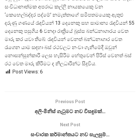
සංවිධානාත්මක අපරාධ කල්ලි නායකයෙකු වන
‘කෙහෙල්බද්දර පද්මේ’ නමැත්තාගේ සමීපතමයෙකු ඇතුළු
දරුණු ගණයේ රැඳවියන් 13 දෙනෙකු සහ සාමාන්
ය රැඳවියන් 55
දෙනෙකු පසුගිය 6 වනදා රාත්
රියේ බූස්ස බන්ධනාගාරය වෙත
මාරු කර යවා තිබේ. රැඳවියන් වෙනත් බන්ධනාගාර වෙත
රැගෙන යාම සඳහා බස් රථවලට නංවා ගැනීමේදී ඔවුන්
නොසන්සුන්කාරී ලෙස හැසිරීම හේතුවෙන් පිරිස් වෙනත් බස්
රථ වෙත මාරු කිරීමට ද නිලධාරීන්ට සිදුවිය.
Post Views:
6
Previous Post
අලි-මිනිස් ගැටුමට නව විසඳුමක්…
Next Post
සංචාරක කර්මාන්තයට නව සැලසුම්…