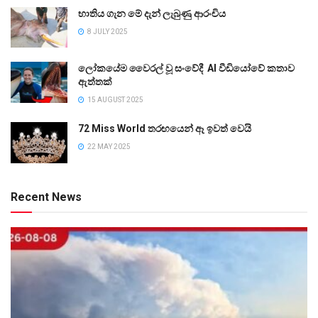
භාතිය ගැන මේ දැන් ලැබුණු ආරංචිය
8 JULY 2025
ලෝකයේම වෛරල් වූ සංවේදී AI වීඩියෝවේ කතාව
ඇත්තක්
15 AUGUST 2025
72 Miss World තරඟයෙන් ඈ ඉවත් වෙයි
22 MAY 2025
Recent News