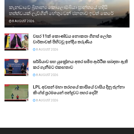
කැනඩාවේ බ්‍රිතාන්‍ය කොලොම්බියා ප්‍රාන්තයේ හදිසි
තත්ත්වයක් ලැව්ගිනි හේතුවෙන් ජනතාව ඉවත් කෙරේ
8 AUGUST 2026
වසර 11ක් කොණ්ඩය නොකපා ගිනස් ලෝක
වාර්තාවක් පිහිටවූ ඉන්දීය තරුණිය
8 AUGUST 2026
සර්බියාව සහ යුක්‍රේනය අතර සමීප ආර්ථික සබඳතා ඇති
කර ගැනීමට එකඟතාව
8 AUGUST 2026
LPL අවසන් මහා තරගයේ කාසියේ වාසිය දිනූ ජැෆ්නා
කිංග්ස් ප්‍රථමයෙන් පන්දුවට පහර දෙයි!
8 AUGUST 2026