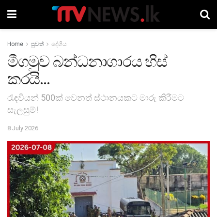
Home
පුවත්
දේශීය
මීගමුව බන්ධනාගාරය හිස්
කරයි…
රැඳවියන් 500ක් වෙනත් ස්ථානයකට මාරු කිරීමට
සැලසුම්!
8 July 2026