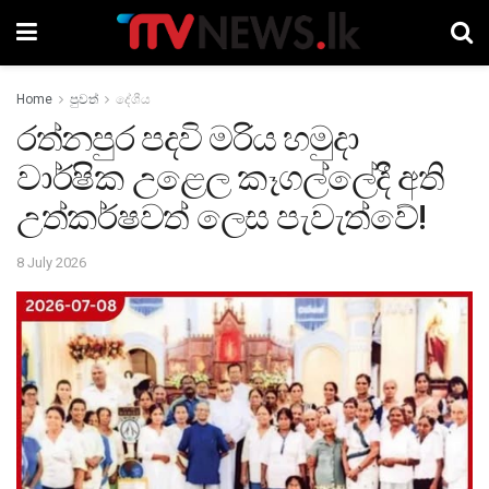
Home
පුවත්
දේශීය
රත්නපුර පදවි මරිය හමුදා
වාර්ෂික උළෙල කෑගල්ලේදී අති
උත්කර්ෂවත් ලෙස පැවැත්වේ!
8 July 2026