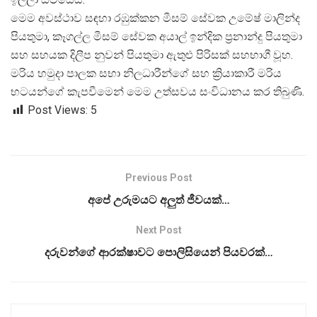
මෙම අවස්ථාව සඳහා රඹුක්කන මීසම් සේවක උමේෂ් මාලින්ද
පියතුමා, කෑගල්ල මීසම් සේවක අයාල් ඉන්දික ප්
රනාන්දු පියතුමා
සහ සහයක දිලීප නුවන් පියතුමා ඇතුළු පිරිසක් සහභාගී වූහ.
මරිය හමුදා පාලක සභා නිලධාරීන්ගේ සහ ක්
රියාකාරී මරිය
භටයන්ගේ කැපවීමෙන් මෙම උත්සවය සංවිධානය කර තිබුණි.
Post Views:
5
Previous Post
අපේ උරුමයට අලුත් ජීවයක්…
Next Post
දරුවන්ගේ ආරක්ෂාවට පොලිසියෙන් පියවරක්…