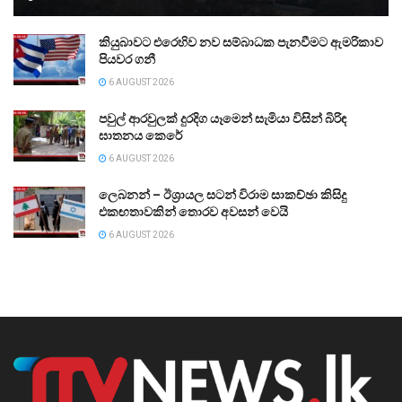
කියුබාවට එරෙහිව නව සම්බාධක පැනවීමට ඇමරිකාව
පියවර ගනී
6 AUGUST 2026
පවුල් ආරවුලක් දුරදිග යෑමෙන් සැමියා විසින් බිරිඳ
ඝාතනය කෙරේ
6 AUGUST 2026
ලෙබනන් – ඊශ්‍රායල සටන් විරාම සාකච්ඡා කිසිදු
එකඟතාවකින් තොරව අවසන් වෙයි
6 AUGUST 2026