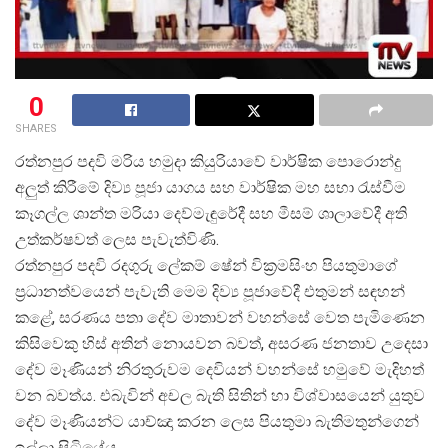
0
SHARES
රත්නපුර පදවි මරිය හමුදා කියුරියාවේ වාර්ෂික පොරොන්දු
අලුත් කිරීමේ දිව්
ය පූජා යාගය සහ වාර්ෂික මහ සභා රැස්වීම
කෑගල්ල ශාන්ත මරියා දෙව්මැඳුරේදී සහ මීසම් ශාලාවේදී අති
උත්කර්ෂවත් ලෙස පැවැත්විණි.
රත්නපුර පදවි රදගුරු ලේකම් ෂේන් වික්
රමසිංහ පියතුමාගේ
ප්
රධානත්වයෙන් පැවැති මෙම දිව්
ය පූජාවේදී එතුමන් සඳහන්
කළේ, සරණය පතා දේව මාතාවන් වහන්සේ වෙත පැමිණෙන
කිසිවෙකු හිස් අතින් නොයවන බවත්, අසරණ ජනතාව උදෙසා
දේව මෑණියන් නිරතුරුවම දෙවියන් වහන්සේ හමුවේ මැදිහත්
වන බවත්ය. එබැවින් අචල බැති සිතින් හා විශ්වාසයෙන් යුතුව
දේව මෑණියන්ට යාච්ඤා කරන ලෙස පියතුමා බැතිමතුන්ගෙන්
ඉල්ලා සිටියේය.