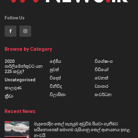
Follow Us
Browse by Category
2020
දේශීය
විශේෂාංග
පාර්ලිමේන්තුවට යන
පුවත්
වීඩියෝ
225 කවුද?
විදෙස්
වෙනත්
Uncategorised
විනිවිද
ව්‍යාපාර
කාලගුණ
විලාසිතා
සංවර්ධන
ක්‍රීඩා
Recent News
මැදපෙරදිග තෙල් සැපයුම අඩුවීම පියවා ගැනීමට
සයිනොපෙක් සමාගම රුසියානු තෙල් ආනයනය ඉහළ
නංවයි