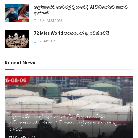
ලෝකයේම වෛරල් වූ සංවේදී AI වීඩියෝවේ කතාව
ඇත්තක්
15 AUGUST 2025
72 Miss World තරඟයෙන් ඈ ඉවත් වෙයි
22 MAY 2025
Recent News
මැදපෙරදිග තෙල් සැපයුම අඩුවීම පියවා ගැනීමට
සයිනොපෙක් සමාගම රුසියානු තෙල් ආනයනය ඉහළ
නංවයි
6 AUGUST 2026