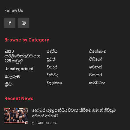
Follow Us
Browse by Category
2020
දේශීය
විශේෂාංග
පාර්ලිමේන්තුවට යන
පුවත්
වීඩියෝ
225 කවුද?
විදෙස්
වෙනත්
Uncategorised
විනිවිද
ව්‍යාපාර
කාලගුණ
විලාසිතා
සංවර්ධන
ක්‍රීඩා
Recent News
හෝමුස් සමුද්‍ර සන්ධිය විවෘත කිරීමේ ඔමාන් ගිවිසුම
අවසන් අදියරේ
9 AUGUST 2026