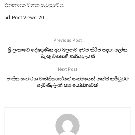
දිසානායක මහතා පැවසුවේය.
Post Views:
20
Previous Post
ශ‍්‍රී ලංකාවේ දේශගුණික අව බලපෑම අවම කිරීම සඳහා ලෝක
බැංකු ව්‍යාපෘති කාර්යාලයක්
Next Post
ජාතික සංචාරක වෘත්තිකයන්ගේ සංගමයෙන් කෝප් කමිටුවට
පැමිණිල්ලක් සහ යෝජනාවක්