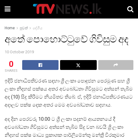
Home
පුවත්
දේශීය
අතේ පොහොට්ටුවේ ගිවිසුම අද
10 October 2019
0
SHARES
ඉදිරි ජනාධිපතිවරණ සඳහා ශ්‍රී ලංකා පොදුජන පෙරමුණ සහ ශ්‍රී
ලංකා නිදහස් පක්ෂය අතර අවබෝධතා ගිවිසුමට අත්සන් තැබීම
අද (10) සිදු කිරීමට නියමිතව තිබේ. ඒ, ඉදිරි ජනාධිපතිවරණයට
අදාලව පක්ෂ දෙක අතර මෙම අවබෝධතාව සඳහාය.
අද දින පෙරවරු 10.00 ට ශ්‍රී ලංකා පදනම් ආයතනයේ දී
අවබෝධතා ගිවිසුමට අත්සන් තැබීම සිදු වන බවයි ශ්‍රි ලංකා
නිදහස් පක්ෂ මාධ්‍ය ප්‍රකාශක පාර්ලිමේන්තු මන්ත්‍රී වීරකුමාර