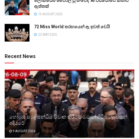
ලෝකයේම වෛරල් වූ සංවේදී AI වීඩියෝවේ කතාව
ඇත්තක්
15 AUGUST 2025
72 Miss World තරඟයෙන් ඈ ඉවත් වෙයි
22 MAY 2025
Recent News
හෝමුස් සමුද්‍ර සන්ධිය විවෘත කිරීමේ ඔමාන් ගිවිසුම අවසන්
අදියරේ
9 AUGUST 2026