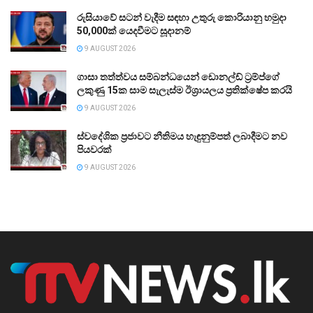
රුසියාවේ සටන් වැදීම සඳහා උතුරු කොරියානු හමුදා
50,000ක් යෙදවීමට සූදානම්
9 AUGUST 2026
ගාසා තත්ත්වය සම්බන්ධයෙන් ඩොනල්ඩ් ට්‍රම්ප්ගේ
ලකුණු 15ක සාම සැලැස්ම ඊශ්‍රායලය ප්‍රතික්ෂේප කරයි
9 AUGUST 2026
ස්වදේශික ප්‍රජාවට නීතිමය හැඳුනුම්පත් ලබාදීමට නව
පියවරක්
9 AUGUST 2026