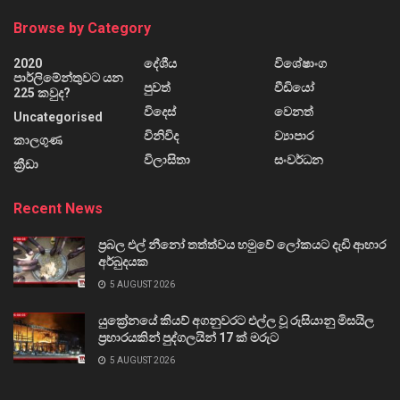
Browse by Category
2020
දේශීය
විශේෂාංග
පාර්ලිමේන්තුවට යන
පුවත්
වීඩියෝ
225 කවුද?
විදෙස්
වෙනත්
Uncategorised
විනිවිද
ව්‍යාපාර
කාලගුණ
විලාසිතා
සංවර්ධන
ක්‍රීඩා
Recent News
ප්‍රබල එල් නීනෝ තත්ත්වය හමුවේ ලෝකයට දැඩි ආහාර
අර්බුදයක
5 AUGUST 2026
යුක්‍රේනයේ කියව් අගනුවරට එල්ල වූ රුසියානු මිසයිල
ප්‍රහාරයකින් පුද්ගලයින් 17 ක් මරුට
5 AUGUST 2026