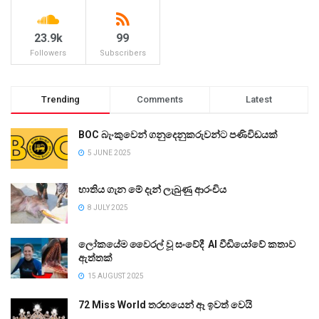
23.9k
99
Followers
Subscribers
Trending
Comments
Latest
BOC බැංකුවෙන් ගනුදෙනුකරුවන්ට පණිවිඩයක්
5 JUNE 2025
භාතිය ගැන මේ දැන් ලැබුණු ආරංචිය
8 JULY 2025
ලෝකයේම වෛරල් වූ සංවේදී AI වීඩියෝවේ කතාව
ඇත්තක්
15 AUGUST 2025
72 Miss World තරඟයෙන් ඈ ඉවත් වෙයි