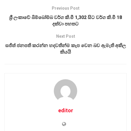
Previous Post
ශ්‍රී ලංකාවේ බිම්බෝම්බ වර්ග කි.මී 1,302 සිට වර්ග කි.මී 18
දක්වා පහතට
Next Post
සජිත් ජනපති කරන්න හදවතින්ම කැප වෙන බව ඇමැති අකිල
කියයි
editor