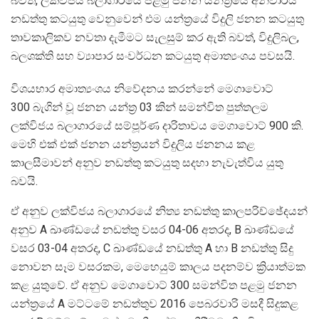
බවත්, ලක්විජය බලාගාරයේ පළමු ජනන යන්ත්‍රයේ අනිවාර්ය
නඩත්තු කටයුතු වෙනුවෙන් එම යන්ත්‍රයේ විදුලි ජනන කටයුතු
තාවකාලිකව නවතා දැමීමට සැලසුම් කර ඇති බවත්, විදුලිබල,
බලශක්ති සහ ව්‍යාපාර සංවර්ධන කටයුතු අමාත්‍යංශය පවසයි.
විශයභාර අමාත්‍යංශය නිවේදනය කරන්නේ මෙගාවොට්
300 බැගින් වූ ජනන යන්ත්‍ර 03 කින් සමන්විත පුත්තලම
ලක්විජය බලාගාරයේ සම්පූර්ණ දාරිතාවය මෙගාවොට් 900 කි.
මෙහි එක් එක් ජනන යන්ත්‍රයන් විදුලිය ජනනය කළ
කාලසීමාවන් අනුව නඩත්තු කටයුතු සදහා නැවැත්විය යුතු
බවයි.
ඒ අනුව ලක්විජය බලාගාරයේ නිත්‍ය නඩත්තු කාලපරිච්ඡේදයන්
අනුව A ඛාණ්ඩයේ නඩත්තු වසර 04-06 අතරද, B ඛාණ්ඩයේ
වසර 03-04 අතරද, C ඛාණ්ඩයේ නඩත්තු A හා B නඩත්තු සිදු
නොවන සෑම වසරකම, මෙහෙයුම් කාලය පදනම්ව ක්‍රියාත්මක
කළ යුතුවේ. ඒ අනුව මෙගාවොට් 300 සමන්විත පළමු ජනන
යන්ත්‍රයේ A මට්ටමේ නඩත්තුව 2016 පෙබරවාරි මසදී සිදුකළ