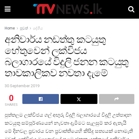
Home
පුවත්
දේශීය
අනිවාර්ය නඩත්තු කටයුතු
හේතුවෙන් ලක්විජය
බලාගාරයේ විදුලි ජනන කටයුතු
තාවකාලිකව නවතා දැමේ
30 September 2019
0
SHARES
පුත්තලම ලක්විජය ගල් අඟුරු විදුලි බලාගාරයේ විදුලි උත්පාදන
කටයුතු සම්පූර්ණයෙන් නැවතා දැමීමට සැලසුම් කර ඇතැයි
මේ දිනවල ප්‍රචාරය වන ප්‍රවෘත්තියෙහි කිසිදු සත්‍යයක් නොමැති