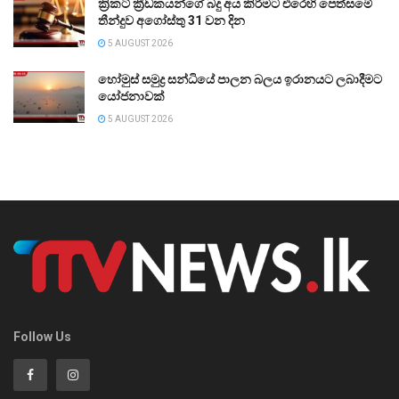
ක්‍රිකට් ක්‍රීඩකයන්ගේ බදු අය කිරීමට එරෙහි පෙත්සමේ
තීන්දුව අගෝස්තු 31 වන දින
5 AUGUST 2026
හෝමුස් සමුද්‍ර සන්ධියේ පාලන බලය ඉරානයට ලබාදීමට
යෝජනාවක්
5 AUGUST 2026
Follow Us