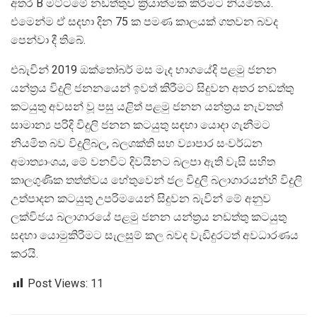
අතර B මට්ටමේ නඩත්තුව ක්‍රියාත්මක කිරීමට නියමිතය.
එමෙන්ම ඒ සදහා දින 75 ක පමණ කාලයක් ගතවන බවද
පෙන්වා දී තිබේ.
එබැවින් 2019 ඔක්තෝබර් මස මැද භාගයේදි පළමු ජනන
යන්ත්‍රය විදුලි ජනනයෙන් ඉවත් කිරීමට සිදුවන අතර නඩත්තු
කටයුතු අවසන් වූ පසු යළිත් පළමු ජනන යන්ත්‍රය නැවතත්
සාමාන්‍ය පරිදි විදුලි ජනන කටයුතු සඳහා යොදා ගැනීමට
නියමිත බව විදුලිබල, බලශක්ති සහ ව්‍යාපාර සංවර්ධන
අමාත්‍යාංශය, මේ වනවිට දිවයිනට බලපා ඇති වැසි සහිත
කාලගුණික තත්ත්වය හේතුවෙන් ජල විදුලි බලාගාරයන්හි විදුලි
උත්පාදන කටයුතු උපරිමයෙන් සිදුවන බැවින් මේ අනුව
ලක්විජය බලාගාරයේ පළමු ජනන යන්ත්‍රය නඩත්තු කටයුතු
සදහා යොමුකිරීමට සැලසුම් කල බවද වැඩිදුරටත් අවධාරණය
කරයි.
Post Views:
11