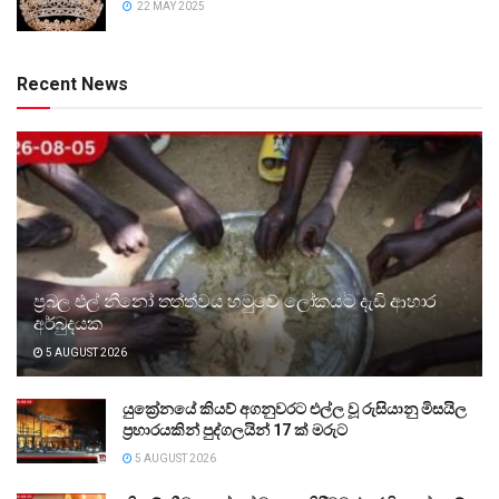
22 MAY 2025
Recent News
ප්‍රබල එල් නීනෝ තත්ත්වය හමුවේ ලෝකයට දැඩි ආහාර
අර්බුදයක
5 AUGUST 2026
යුක්‍රේනයේ කියව් අගනුවරට එල්ල වූ රුසියානු මිසයිල
ප්‍රහාරයකින් පුද්ගලයින් 17 ක් මරුට
5 AUGUST 2026