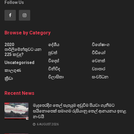
Follow Us
Browse by Category
2020
දේශීය
විශේෂාංග
පාර්ලිමේන්තුවට යන
පුවත්
වීඩියෝ
225 කවුද?
විදෙස්
වෙනත්
Uncategorised
විනිවිද
ව්‍යාපාර
කාලගුණ
විලාසිතා
සංවර්ධන
ක්‍රීඩා
Recent News
මැදපෙරදිග තෙල් සැපයුම අඩුවීම පියවා ගැනීමට
සයිනොපෙක් සමාගම රුසියානු තෙල් ආනයනය ඉහළ
නංවයි
6 AUGUST 2026