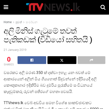
Home
පුවත්
සංවර්ධන
අලි මිනිස් ගැටුමේ තවත්
පැතිකඩක් (විඩියෝ සහිතයි )
21 January 2019
0
SHARES
වසරකට අලි මරණ 350 ක් දක්වා ඉහළ යන බවත් මේ
ආකාරයෙන් අලින් මිය ගියහොත් සිදුවන්නේ ඉදිරියෙදී අලි
කෞතුකාගාර ඉදිකිරිම බව දුම්රිය සුරැකිමේ සංවිධනයේ
කැඳවුම්කරු රුවන් පතිරගේ මහතා පවසයි.
TTVnews.lk වෙබ් අඩවිය සමඟ විශේෂ සාකච්ඡාවකට