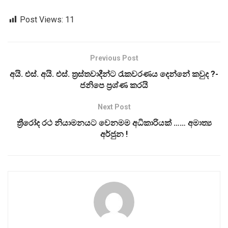
Post Views:
11
Previous Post
අයි. එස්. අයි. එස්. ත‍්‍රස්තවාදීන්ට රැකවරණය දෙන්නේ කවුද ?-
ජනිපෙ ප්‍රශ්ණ කරයි
Next Post
ත්‍රීරෝද රථ නියාමනයට වෙනමම අධිකාරියක් …… අමාත්‍ය
අර්ජුන !