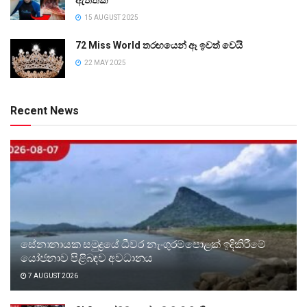
ඇත්තක්
15 AUGUST 2025
72 Miss World තරඟයෙන් ඈ ඉවත් වෙයි
22 MAY 2025
Recent News
සේනානායක සමුද්‍රයේ ධීවර නැංගුරම්පොළක් ඉදිකිරීමේ
යෝජනාව පිළිබඳව අවධානය
7 AUGUST 2026