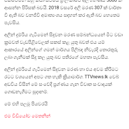
එක්වෙමින් ඔහු කියා සිටියේ ශ්‍රී ලංකාවේ අලි ගහණය 5000 ක
ආසන්න පිරිසක් බවයි. 2018 වසරේ අලි මරණ 307 ක් වාර්තා
වී ඇති බව වනජිවි අමාත්‍යංශය සඳහන් කර ඇති බව හෙතෙම
පැවසිය.
අලින් දුම්රිය ගැටීමෙන් සිදුවන මරණ සම්බන්ධයෙන් මීට වඩා
ක්‍රමවත් වැඩපිළිවෙලක් සකස් කළ යුතු බවත් එය යම්
ආකාරයේ අලින්ගේ ගමන් මාර්ගය පිලිබඳ නිවැරදි තොරතුරු
ලබා ගැනීමක් සිදු කල යුතු බව පතිරගේ මහතා පැවසිය.
අලින් දුම්රියේ ගැටීමෙන් සිදුවන මරණ හා එය අවම කිරීමට
රටට වශයෙන් අපට ගත හැකි ක්‍රියාමාර්ග. TTVnews.lk වෙබ්
අඩවිය විසින් මේ සංවේදි ප්‍රශ්ණය ගැන විවෘත සංවාදයක්
ගොඩනැගීමට සුදානම්.
මේ එහි පලමු පියවරයි
එම විඩියෝව මෙතනින්