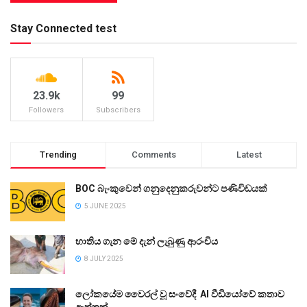
Stay Connected test
23.9k
99
Followers
Subscribers
Trending
Comments
Latest
BOC බැංකුවෙන් ගනුදෙනුකරුවන්ට පණිවිඩයක්
5 JUNE 2025
භාතිය ගැන මේ දැන් ලැබුණු ආරංචිය
8 JULY 2025
ලෝකයේම වෛරල් වූ සංවේදී AI වීඩියෝවේ කතාව