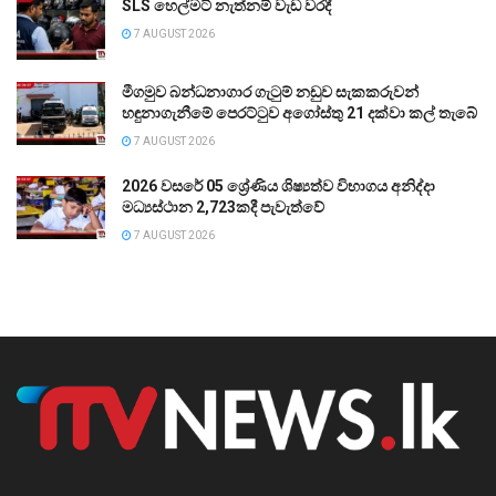
SLS හෙල්මට් නැත්නම් වැඩ වරදී
7 AUGUST 2026
මීගමුව බන්ධනාගාර ගැටුම් නඩුව සැකකරුවන්
හඳුනාගැනීමේ පෙරට්ටුව අගෝස්තු 21 දක්වා කල් තැබේ
7 AUGUST 2026
2026 වසරේ 05 ශ්‍රේණිය ශිෂ්‍යත්ව විභාගය අනිද්දා
මධ්‍යස්ථාන 2,723කදී පැවැත්වේ
7 AUGUST 2026