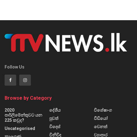
Follow Us
Browse by Category
2020
දේශීය
විශේෂාංග
පාර්ලිමේන්තුවට යන
පුවත්
වීඩියෝ
225 කවුද?
විදෙස්
වෙනත්
Uncategorised
විනිවිද
ව්‍යාපාර
කාලගුණ