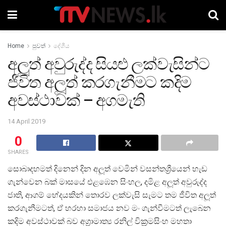
Home
පුවත්
දේශීය
අලූත් අවුරුද්ද සියළු ලක්වැසින්ට
ජීවිත අලූත් කරගැනීමට කදිම
අවස්ථාවක් – අගමැති
14 April 2019
0
SHARES
සොබාදහමත් දිනෙන් දින අලූත් වෙමින් වසන්තශ්‍රීයෙන් හැඩ
ගැන්වෙන බක් මාසයේ එළඹෙන සිංහල, දමිළ අලූත් අවුරුද්ද
ජාති, ආගම් භේදයකින් තොරව ලක්වැසි සැමට තම ජීවිත අලූත්
කරගැනීමටත්, ඒ හරහා සමාජය නව මං ගැන්වීමටත් ලැබෙන
කදිම අවස්ථාවක් බව අග්‍රාමාත්‍ය රනිල් වික්‍රමසිංහ මහතා