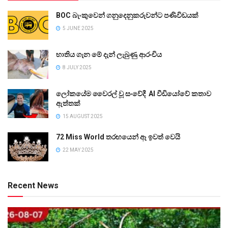
BOC බැංකුවෙන් ගනුදෙනුකරුවන්ට පණිවිඩයක්
5 JUNE 2025
භාතිය ගැන මේ දැන් ලැබුණු ආරංචිය
8 JULY 2025
ලෝකයේම වෛරල් වූ සංවේදී AI වීඩියෝවේ කතාව
ඇත්තක්
15 AUGUST 2025
72 Miss World තරඟයෙන් ඈ ඉවත් වෙයි
22 MAY 2025
Recent News