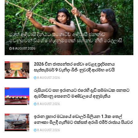
ජගත් ආදිවාසි දිනයට සමගාමීව ආදිවාසී ජනතාව
වෙනුවෙන් විශේෂ හැඳුනුම්පතක් සහ නව නීති රෙගුලාසි
8 AUGUST 2026
2026 චීන ජාත්‍යන්තර සේවා වෙළඳ ප්‍රදර්ශනය
සැප්තැම්බර් 9 වැනිදා බීජිං නුවරදී ආරම්භ වෙයි
8 AUGUST 2026
රුසියාවට සහ ඉරානයට එරෙහි දැඩි සම්බාධක පනතට
ඇමරිකානු සෙනෙට් මණ්ඩලයේ අනුමැතිය
8 AUGUST 2026
ඉරාන ප්‍රහාර මධ්‍යයේ ඩොලර් බිලියන 1.3ක තෙල්
නෞකා මිලදී ගැනීමට එක්සත් අරාබි එමීර් රාජ්‍යය පියවර
8 AUGUST 2026