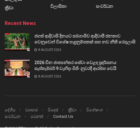
විලාසිතා
සංවර්ධන
ක්‍රීඩා
Recent News
ජගත් ආදිවාසි දිනයට සමගාමීව ආදිවාසී ජනතාව
වෙනුවෙන් විශේෂ හැඳුනුම්පතක් සහ නව නීති රෙගුලාසි
8 AUGUST 2026
2026 චීන ජාත්‍යන්තර සේවා වෙළඳ ප්‍රදර්ශනය
සැප්තැම්බර් 9 වැනිදා බීජිං නුවරදී ආරම්භ වෙයි
8 AUGUST 2026
දේශීය
ව්‍යාපාර
විදෙස්
ක්‍රීඩා
විශේෂාංග
සංවර්ධන
වෙනත්
Contact Us
© 2024
TTVnews.lk
All Rights Reserved