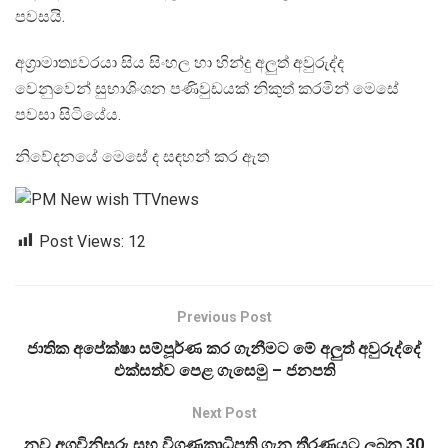
පවසයි.
අග්‍රාමාත්‍යවරයා සිය සිංහල හා හින්දු අලුත් අවුරුද්ද
වෙනුවෙන් සුභාශිංශන පණිවුඩයක් නිකුත් කරමින් මෙසේ
පවසා සිටියේය.
නිවේදනයේ මෙසේ ද සඳහන් කර ඇත‍
Post Views:
12
Previous Post
ජාතික අපේක්ෂා සම්පූර්ණ කර ගැනීමට මේ අලුත් අවුරුද්දේ
එක්සත්ව පෙළ ගැසෙමු – ජනපති
Next Post
නව අගවිනිසුරු සහ විගණකාධිපති ගැන තීරණයට ලබන 30