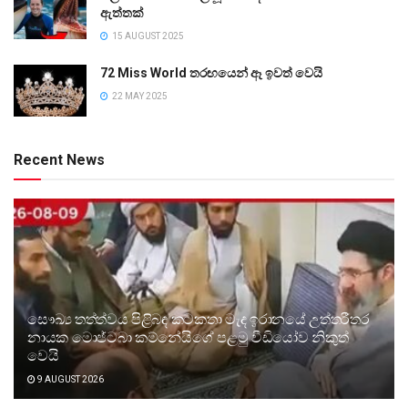
ඇත්තක්
15 AUGUST 2025
72 Miss World තරඟයෙන් ඈ ඉවත් වෙයි
22 MAY 2025
Recent News
සෞඛ්‍ය තත්ත්වය පිළිබඳ කටකතා මැද ඉරානයේ උත්තරීතර
නායක මොජ්ටබා කම්නේයිගේ පළමු වීඩියෝව නිකුත්
වෙයි
9 AUGUST 2026