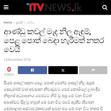
Home
පුවත්
දේශීය
ආණ්ඩු කචල් මැද නිල ඇඳුම්,
පෙළ පොත් බෙදා හැරීමත් නතර
වෙයි
14 November 2018
0
SHARES
සියළු පාසල් සඳහා පෙළ පොත් මෙන්ම පාසල් නිල ඇඳුම්
දෙසැම්බර් වාර අවසාන නිවාඩුවට පෙර නොමිලේ ලබා දීම
නිදහස් අධ්‍යාපනය මෙරටට හිමි වු පසු මේ වන විටත්
අඛණ්ඩව සිදු වු නමුත් මේ වන විට රටේ ඇතිව තිබෙන
දේශපාලන අස්ථාවරතාවයත් සමඟ එය මේ වන විට නතර වී