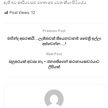
ඇති බව කාරියවසම් මහතා අප වෙත කියා සිටියේය.
Post Views:
12
Previous Post
මහින්ද අසරණයි …ලැඡ්ඡාවක් තියෙනවානම් මෛත්‍රි ඉල්ලා
අස්වෙන්න ….!
Next Post
බහුතරයක් අවශ්‍ය නෑ – ජනපතිගෙන් කථානායකවරයාට
ලිපියක්