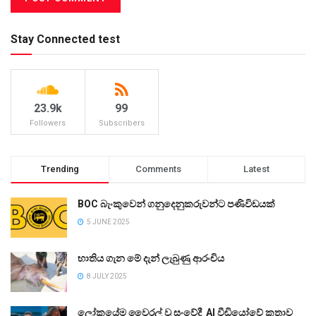
Stay Connected test
23.9k
99
Followers
Subscribers
Trending
Comments
Latest
BOC බැංකුවෙන් ගනුදෙනුකරුවන්ට පණිවිඩයක්
5 JUNE 2025
භාතිය ගැන මේ දැන් ලැබුණු ආරංචිය
8 JULY 2025
ලෝකයේම වෛරල් වූ සංවේදී AI වීඩියෝවේ කතාව