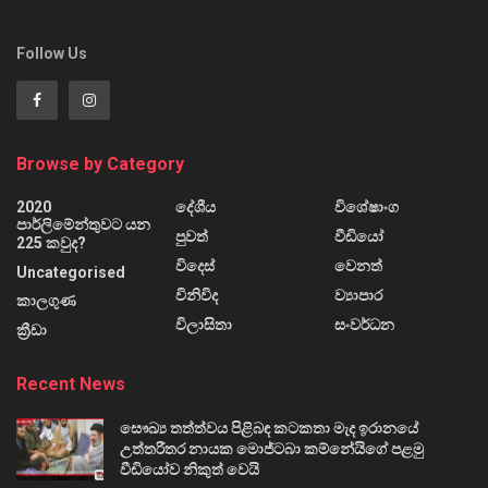
Follow Us
Browse by Category
2020
දේශීය
විශේෂාංග
පාර්ලිමේන්තුවට යන
පුවත්
වීඩියෝ
225 කවුද?
විදෙස්
වෙනත්
Uncategorised
විනිවිද
ව්‍යාපාර
කාලගුණ
විලාසිතා
සංවර්ධන
ක්‍රීඩා
Recent News
සෞඛ්‍ය තත්ත්වය පිළිබඳ කටකතා මැද ඉරානයේ
උත්තරීතර නායක මොජ්ටබා කම්නේයිගේ පළමු
වීඩියෝව නිකුත් වෙයි