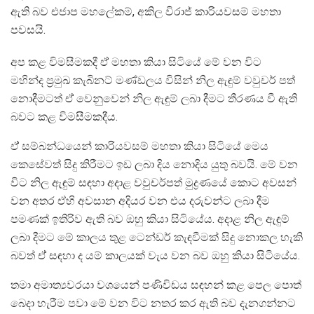
ඇති බව එජාප මහලේකම්, අකිල විරාජ් කාරියවසම් මහතා
පවසයි.
අප කළ විමසීමකදී ඒ් මහතා කියා සිටියේ මේ වන විට
මහින්ද ප්‍රමුඛ කැබිනට් මණ්ඩලය විසින් නිල ඇඳුම් වවුචර් පත්
නොදීමටත් ඒ් වෙනුවෙන් නිල ඇඳුම් ලබා දීමට තීරණය වී ඇති
බවට කළ විමසීමකදීය.
ඒ් සම්බන්ධයෙන් කාරියවසම් මහතා කියා සිටියේ මෙය
කෙසේවත් සිදු කිරීමට ඉඩ ලබා දිය නොදිය යුතු බවයි. මේ වන
විට නිල ඇඳුම් සඳහා අදාළ වවුචර්පත් මුද්‍රණයේ කොට අවසන්
වන අතර ඒහි අවසාන අදියර වන එය දරුවන්ට ලබා දීම
පමණක් ඉතිරිව ඇති බව ඔහු කියා සිටියේය. අදාළ නිල ඇඳුම්
ලබා දීමට මේ කාලය තුළ ටෙන්ඩර් කැඳවීමක් සිදු නොකල හැකි
බවත් ඒ් සඳහා ද යම් කාලයක් වැය වන බව ඔහු කියා සිටියේය.
තමා අමාත්‍යවරයා වශයෙන් පණිවිඩය සඳහන් කළ පෙල පොත්
බෙදා හැරීම පවා මේ වන විට නතර කර ඇති බව දැනගන්නට