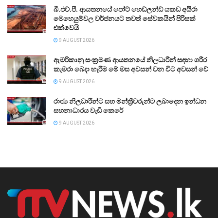
බී.එච්.පී. ආයතනයේ පෝට් හෙඩ්ලන්ඩ් යකඩ අයිරා
මෙහෙයුම්වල වර්ජනයට තවත් සේවකයින් පිරිසක්
එක්වෙයි
9 AUGUST 2026
ඇමරිකානු සංක්‍රමණ ආයතනයේ නිලධාරීන් සඳහා ශරීර
කැමරා බෙදා හැරීම මේ මස අවසන් වන විට අවසන් වේ
9 AUGUST 2026
රාජ්‍ය නිලධාරීන්ට සහ මන්ත්‍රීවරුන්ට ලබාදෙන ඉන්ධන
සහනාධාරය වැඩි කෙරේ
9 AUGUST 2026