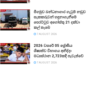
මීගමුව බන්ධනාගාර ගැටුම් නඩුව
සැකකරුවන් හඳුනාගැනීමේ
පෙරට්ටුව අගෝස්තු 21 දක්වා
කල් තැබේ
7 AUGUST 2026
2026 වසරේ 05 ශ්‍රේණිය
ශිෂ්‍යත්ව විභාගය අනිද්දා
මධ්‍යස්ථාන 2,723කදී පැවැත්වේ
7 AUGUST 2026