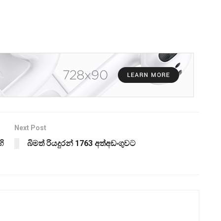
Next Post
ි
බිමත් රියදුරන් 1763 අත්අඩංගුවට