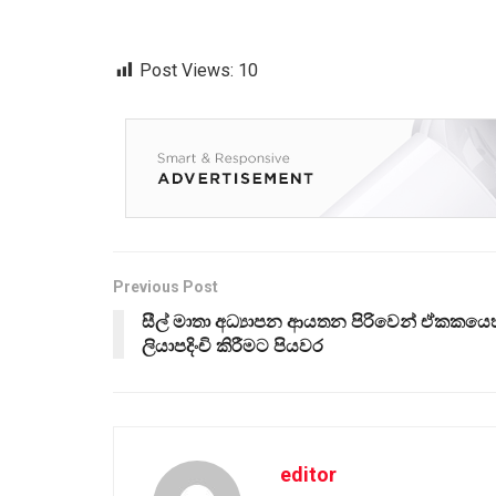
Post Views:
10
Previous Post
සීල් මාතා අධ්‍යාපන ආයතන පිරිවෙන් ඒකකයෙහ
ලියාපදිංචි කිරීමට පියවර
editor