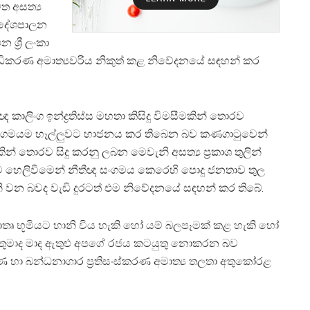
 අසත්‍ය
 දේශපාලන
ශ්‍රී ලංකා
ධිකරණ අමාත්‍යවරිය නිකුත් කළ නිවේදනයේ සඳහන් කර
ාලිංග ඉන්ද්‍රතිස්ස මහතා කිසිදු විමසීමකින් තොරව
ීතීඥ සංගමයම හෑල්ලුවට භාජනය කර තිබෙන බව කණගාටුවෙන්
මකින් තොරව සිදු කරනු ලබන මෙවැනි අසත්‍ය ප්‍රකාශ තුලින්
බව හෙලිවීමෙන් නීතීඥ සංගමය කෙරෙහි පොදු ජනතාව තුල
ි වන බවද වැඩි දුරටත් එම නිවේදනයේ සඳහන් කර තිබේ.
 මාතෘ භූමියට හානි විය හැකි හෝ යම් බලපෑමක් කළ හැකි හෝ
ැතිතුමාද මාද ඇතුළු අපගේ රජය කටයුතු නොකරන බව
රණ හා බන්ධනාගාර ප්‍රතිසංස්කරණ අමාත්‍ය තලතා අතුකෝරළ