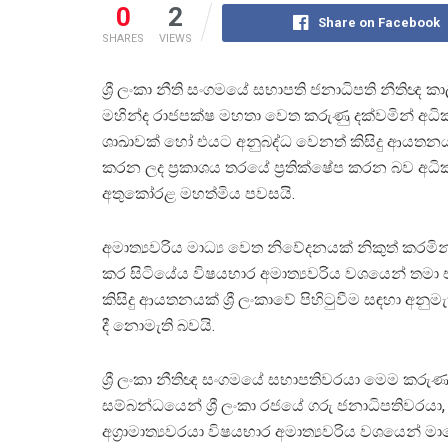
0
2
Share on Facebook
SHARES
VIEWS
ශ්‍රී ලංකා නීති සංගමයේ සභාපති ජනාධිපති නීතිඥ කා
මහින්ද රාජපක්ෂ මහතා වෙත කරුණු දක්වමින් අධ
ශාඛාවක් හෝ එයට අනුබද්ධ වෙනත් කිසිදු ආයතන
කරන ලද ප්‍රකාශය තරයේ ප්‍රතික්ෂේප කරන බව අධි
අතුකෝරළ මහත්මිය පවසයි.
අමාත්‍යවරිය මාධ්‍ය වෙත නිවේදනයක් නිකුත් කරමි
කර සිටියේය විෂයභාර අමාත්‍යවරිය වශයෙන් තමා 
කිසිදු ආයතනයක් ශ්‍රී ලංකාවේ පිහිටුවීම සඳහා අනුම
දී නොමැති බවයි.
ශ්‍රී ලංකා නීතිඥ සංගමයේ සභාපතිවරයා මෙම කරු
සම්බන්ධයෙන් ශ්‍රී ලංකා රජයේ ගරු ජනාධිපතිවරයා,
අග්‍රාමාත්‍යවරයා විෂයභාර අමාත්‍යවරිය වශයෙන් මාග