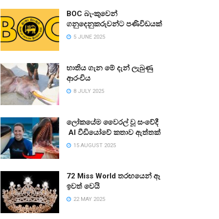
BOC බැංකුවෙන්
ගනුදෙනුකරුවන්ට පණිවිඩයක්
5 JUNE 2025
භාතිය ගැන මේ දැන් ලැබුණු
ආරංචිය
8 JULY 2025
ලෝකයේම වෛරල් වූ සංවේදී
AI වීඩියෝවේ කතාව ඇත්තක්
15 AUGUST 2025
72 Miss World තරඟයෙන් ඈ
ඉවත් වෙයි
22 MAY 2025