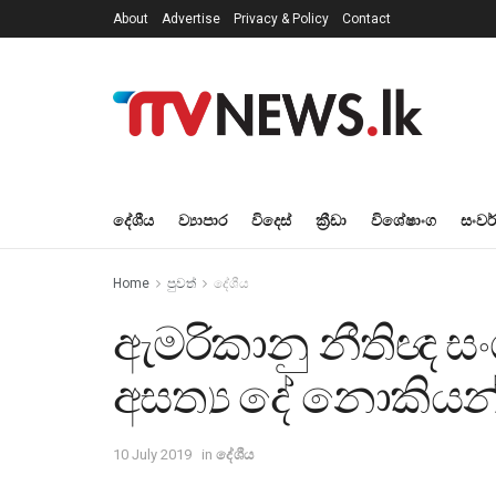
About
Advertise
Privacy & Policy
Contact
දේශීය
ව්‍යාපාර
විදෙස්
ක්‍රීඩා
විශේෂාංග
සංවර
Home
පුවත්
දේශීය
ඇමරිකානු නීතිඥ ස
අසත්‍ය දේ නොකියන
10 July 2019
in
දේශීය