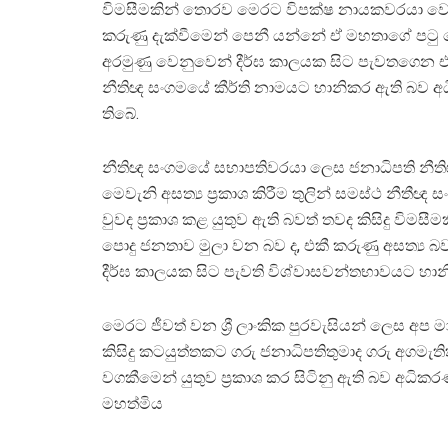
විමසීමකින් තොරව මෙරට විපක්ෂ නායකවරයා වෙත
කරුණු දැක්වීමෙන් පෙනී යන්නේ ඒ මහතාගේ පටු
අරමුණු වෙනුවෙන් දීර්ඝ කාලයක සිට පැවතගෙන එන 
නීතිඥ සංගමයේ කීර්ති නාමයට හානිකර ඇති බව අ
තිබේ.
නීතිඥ සංගමයේ සභාපතිවරයා ලෙස ජනාධිපති නීතිඥ ක
මෙවැනි අසත්‍ය ප්‍රකාශ කිරීම තුලින් සමස්ථ න
වුවද ප්‍රකාශ කළ යුතුව ඇති බවත් තවද කිසිදු විමසී
පොදු ජනතාව මුලා වන බව ද, එකී කරුණු අසත්‍ය 
දීර්ඝ කාලයක සිට පැවති විශ්වාසවන්තභාවයට හාන
මෙරට ජීවත් වන ශ්‍රී ලාංකික පුරවැසියන් ලෙස අප
කිසිදු කටයුත්තකට ගරු ජනාධිපතිතුමාද ගරු අගම
වගකීමෙන් යුතුව ප්‍රකාශ කර සිටිනු ඇති බව අධික
මහත්මිය