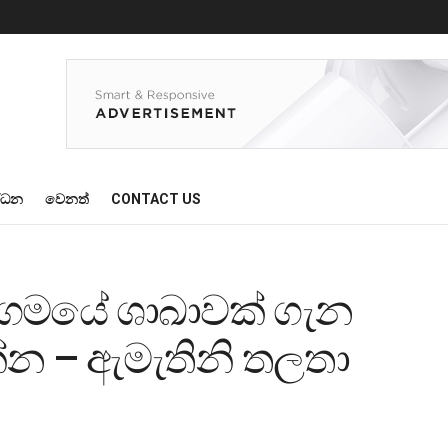
්ධන
වෙනත්
CONTACT US
ංගමයේ ශාඛාවක් ගැන
්න – ඇමැතිනි තලතා