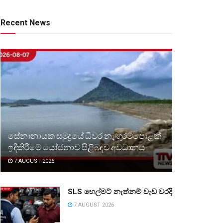
Recent News
සේනානායක සමුද්‍රයේ ධීවර නැංගුරම්පොළක්
ඉදිකිරීමේ යෝජනාව පිළිබඳව අවධානය
7 AUGUST 2026
SLS හෙල්මට් නැත්නම් වැඩ වරදී
7 AUGUST 2026