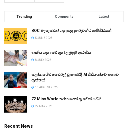
Trending
Comments
Latest
BOC බැංකුවෙන් ගනුදෙනුකරුවන්ට පණිවිඩයක්
5 JUNE 2025
භාතිය ගැන මේ දැන් ලැබුණු ආරංචිය
8 JULY 2025
ලෝකයේම වෛරල් වූ සංවේදී AI වීඩියෝවේ කතාව
ඇත්තක්
15 AUGUST 2025
72 Miss World තරඟයෙන් ඈ ඉවත් වෙයි
22 MAY 2025
Recent News