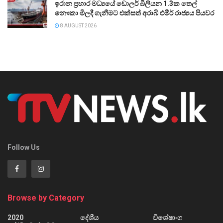
ඉරාන ප්‍රහාර මධ්‍යයේ ඩොලර් බිලියන 1.3ක තෙල්
නෞකා මිලදී ගැනීමට එක්සත් අරාබි එමීර් රාජ්‍යය පියවර
8 AUGUST 2026
Follow Us
Browse by Category
2020
දේශීය
විශේෂාංග