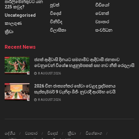
පාර්ලිමේන්තුවට යන
පුවත්
වීඩියෝ
225 කවුද?
විදෙස්
වෙනත්
Uncategorised
විනිවිද
ව්‍යාපාර
කාලගුණ
විලාසිතා
සංවර්ධන
ක්‍රීඩා
Recent News
ජගත් ආදිවාසි දිනයට සමගාමීව ආදිවාසී ජනතාව
වෙනුවෙන් විශේෂ හැඳුනුම්පතක් සහ නව නීති රෙගුලාසි
8 AUGUST 2026
2026 චීන ජාත්‍යන්තර සේවා වෙළඳ ප්‍රදර්ශනය
සැප්තැම්බර් 9 වැනිදා බීජිං නුවරදී ආරම්භ වෙයි
8 AUGUST 2026
දේශීය
ව්‍යාපාර
විදෙස්
ක්‍රීඩා
විශේෂාංග