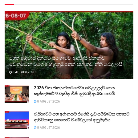
ජගත් ආදිවාසි දිනයට සමගාමීව ආදිවාසී ජනතාව
වෙනුවෙන් විශේෂ හැඳුනුම්පතක් සහ නව නීති රෙගුලාසි
8 AUGUST 2026
2026 චීන ජාත්‍යන්තර සේවා වෙළඳ ප්‍රදර්ශනය
සැප්තැම්බර් 9 වැනිදා බීජිං නුවරදී ආරම්භ වෙයි
8 AUGUST 2026
රුසියාවට සහ ඉරානයට එරෙහි දැඩි සම්බාධක පනතට
ඇමරිකානු සෙනෙට් මණ්ඩලයේ අනුමැතිය
8 AUGUST 2026