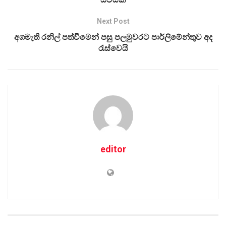
Next Post
අගමැති රනිල් පත්වීමෙන් පසු පලමුවරට පාර්ලිමේන්තුව අද
රැස්වෙයි
editor