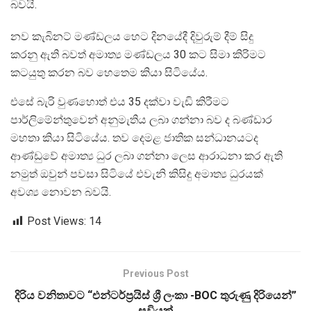
බවයි.
නව කැබිනට් මණ්ඩලය හෙට දිනයේදී දිවුරුම් දීම් සිදු
කරනු ඇති බවත් අමාත්‍ය මණ්ඩලය 30 කට සිමා කිරිමට
කටයුතු කරන බව හෙතෙම කියා සිටියේය.
එසේ බැරි වුණහොත් එය 35 දක්වා වැඩි කිරීමට
පාර්ලිමේන්තුවෙන් අනුමැතිය ලබා ගන්නා බව ද බණ්ඩාර
මහතා කියා සිටියේය. තව දෙමළ ජාතික සන්ධානයටද
ආණ්ඩුවේ අමාත්‍ය ධුර ලබා ගන්නා ලෙස ආරාධනා කර ඇති
නමුත් ඔවුන් පවසා සිටියේ එවැනි කිසිදු අමාත්‍ය ධුරයක්
අවශ්‍ය නොවන බවයි.
Post Views:
14
Previous Post
දිරිය වනිතාවට “එන්ටර්ප්‍රයිස් ශ්‍රී ලංකා -BOC තුරුණු දිරියෙන්”
සවියක්