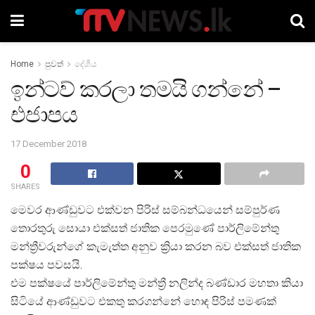
Home
පුවත්
දේශීය
ඉන්ටව් කරලා තමයි ගන්නේ –
එජාපය
17 December 2018
0
SHARES
මෙවර ආණ්ඩුවට එක්වන පිරිස් සම්බන්ධයෙන් සම්පුර්ණ
තොරතුරු සොයා එක්සත් ජාතික පෙරමුණේ පාර්ලිමේන්තු
මන්ත්‍රීවරුන්ගේ කැමැත්ත අනුව ක්‍රියා කරන බව එක්සත් ජාතික
පක්ෂය පවසයි.
එම පක්ෂයේ පාර්ලිමේන්තු මන්ත්‍රී නලින්ද බණ්ඩාර මහතා කියා
සිටියේ ආණ්ඩුවට එකතු කරගන්නේ හොඳ පිරිස් පමණක්