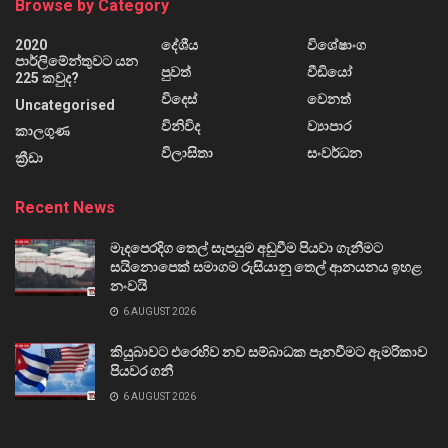
Browse by Category
2020
දේශීය
විශේෂාංග
පාර්ලිමේන්තුවට යන
පුවත්
වීඩියෝ
225 කවුද?
විදෙස්
වෙනත්
Uncategorised
විනිවිද
ව්‍යාපාර
කාලගුණ
විලාසිතා
සංවර්ධන
ක්‍රීඩා
Recent News
මැදපෙරදිග තෙල් සැපයුම අඩුවීම පියවා ගැනීමට
සයිනොපෙක් සමාගම රුසියානු තෙල් ආනයනය ඉහළ
නංවයි
6 AUGUST 2026
කියුබාවට එරෙහිව නව සම්බාධක පැනවීමට ඇමරිකාව
පියවර ගනී
6 AUGUST 2026