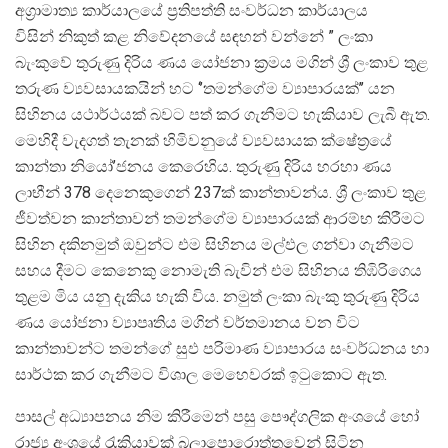
අග්‍රාමාත්‍ය කාර්යාලයේ ප්‍රතිපත්ති සංවර්ධන කාර්යාලය
විසින් නිකුත් කළ නිවේදනයේ සඳහන් වන්නේ ” ලංකා
බැංකුවේ තුරුණු දිරිය ණය යෝජනා ක්‍රමය මගින් ශ්‍රී ලංකාව තුළ
තරුණ ව්‍යවසායකයින් හට ‘’තමන්ගේම ව්‍යාපාරයක්’’ යන
සිහිනය යථාර්ථයක් බවට පත් කර ගැනීමට හැකියාව ලැබී ඇත.
මෙහිදී වැදගත් තැනක් හිමිවනුයේ ව්‍යවසායක ක්ෂේත්‍ර‍යේ
කාන්තා නියෝ’ජනය කෙරෙහිය. තුරුණු දිරිය හරහා ණය
ලාභීන් 378 දෙනෙකුගෙන් 237ක් කාන්තාවන්ය. ශ්‍රී ලංකාව තුළ
ජීවත්වන කාන්තාවන් තමන්ගේම ව්‍යාපාරයක් ආරම්භ කිරීමට
සිහින දකිනමුත් ඔවුන්ට එම සිහිනය මල්ඵල ගන්වා ගැනීමට
සහය දීමට කෙනෙකු නොමැති බැවින් එම සිහිනය තිඹිරිගෙය
තුළම මිය යනු දැකිය හැකි විය. නමුත් ලංකා බැංකු තුරුණු දිරිය
ණය යෝජනා ව්‍යාපෘතිය මගින් වර්තමානය වන විට
කාන්තාවන්ට තමන්ගේ සුඵ පරිමාණ ව්‍යාපාරය සංවර්ධනය හා
සාර්ථක කර ගැනීමට විශාල මෙහෙවරක් ඉටුකොට ඇත.
පාසල් අධ්‍යාපනය නිම කිරීමෙන් පසු පෞද්ගලික අංශයේ හෝ
රාජ්‍ය අංශයේ රැකියාවක් බලාපොරොත්තුවෙන් සිටින