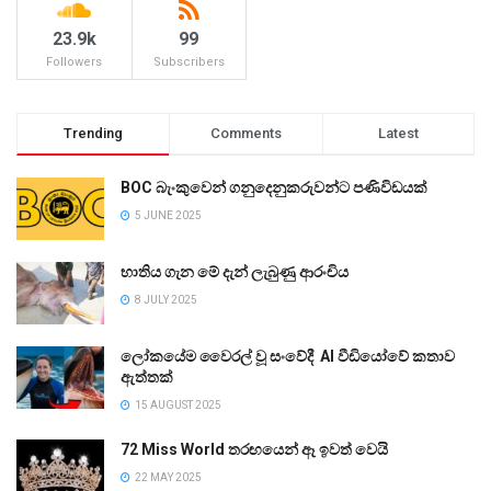
23.9k
99
Followers
Subscribers
Trending
Comments
Latest
BOC බැංකුවෙන් ගනුදෙනුකරුවන්ට පණිවිඩයක්
5 JUNE 2025
භාතිය ගැන මේ දැන් ලැබුණු ආරංචිය
8 JULY 2025
ලෝකයේම වෛරල් වූ සංවේදී AI වීඩියෝවේ කතාව
ඇත්තක්
15 AUGUST 2025
72 Miss World තරඟයෙන් ඈ ඉවත් වෙයි
22 MAY 2025