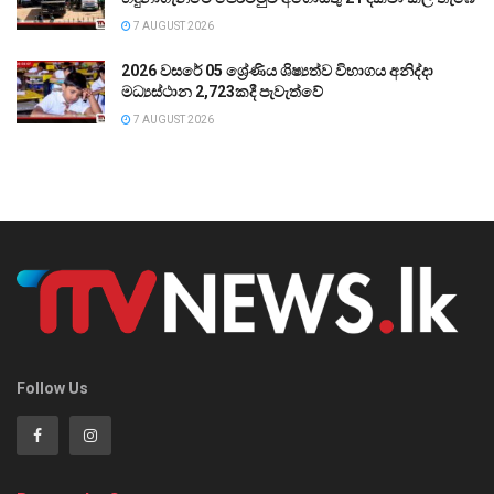
7 AUGUST 2026
2026 වසරේ 05 ශ්‍රේණිය ශිෂ්‍යත්ව විභාගය අනිද්දා
මධ්‍යස්ථාන 2,723කදී පැවැත්වේ
7 AUGUST 2026
Follow Us