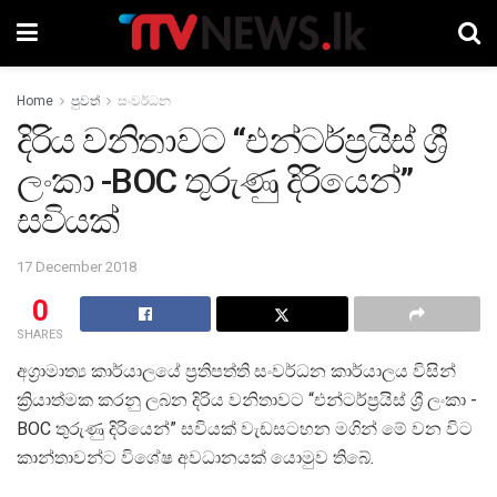
Home
පුවත්
සංවර්ධන
දිරිය වනිතාවට “එන්ටර්ප්‍රයිස් ශ්‍රී
ලංකා -BOC තුරුණු දිරියෙන්”
සවියක්
17 December 2018
0
SHARES
අග්‍රාමාත්‍ය කාර්යාලයේ ප්‍රතිපත්ති සංවර්ධන කාර්යාලය විසින්
ක්‍රියාත්මක කරනු ලබන දිරිය වනිතාවට “එන්ටර්ප්‍රයිස් ශ්‍රී ලංකා -
BOC තුරුණු දිරියෙන්” සවියක් වැඩසටහන මගින් මේ වන විට
කාන්තාවන්ට විශේෂ අවධානයක් යොමුව තිබේ.