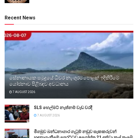
Recent News
සේනානායක සමුද්‍රයේ ධීවර නැංගුරම්පොළක් ඉදිකිරීමේ
යෝජනාව පිළිබඳව අවධානය
7 AUGUST 2026
SLS හෙල්මට් නැත්නම් වැඩ වරදී
7 AUGUST 2026
මීගමුව බන්ධනාගාර ගැටුම් නඩුව සැකකරුවන්
හඳුනාගැනීමේ පෙරට්ටුව අගෝස්තු 21 දක්වා කල් තැබේ