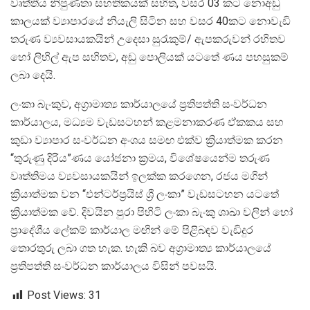
වෘත්තීය නිපුණතා සහතිකයක් සහිත, වසර 03 කට නොඅඩු
කාලයක් ව්‍යාපාරයේ නියැලි සිටින සහ වසර 40කට නොවැඩි
තරුණ ව්‍යවසායකයින් උදෙසා සුරැකුම්/ ඇපකරුවන් රහිතව
හෝ ලිහිල් ඇප සහිතව, අඩු පොලියක් යටතේ ණය පහසුකම්
ලබා දෙයි.
ලංකා බැංකුව, අග්‍රාමාත්‍ය කාර්යාලයේ ප්‍රතිපත්ති සංවර්ධන
කාර්යාලය, මධ්‍යම වැඩසටහන් කළමනාකරණ ඒකකය සහ
කුඩා ව්‍යාපාර සංවර්ධන අංශය සමඟ එක්ව ක්‍රියාත්මක කරන
“තුරුණු දිරිය”ණය යෝජනා ක්‍රමය, විශේෂයෙන්ම තරුණ
වෘත්තිමය ව්‍යවසායකයින් ඉලක්ක කරගෙන, රජය මගින්
ක්‍රියාත්මක වන “එන්ටර්ප්‍රයිස් ශ්‍රී ලංකා” වැඩසටහන යටතේ
ක්‍රියාත්මක වේ. දිවයින පුරා පිහිටි ලංකා බැංකු ශාඛා වලින් හෝ
ප්‍රාදේශීය ලේකම් කාර්යාල මඟින් මේ පිළිබඳව වැඩිදුර
තොරතුරු ලබා ගත හැක. හැකි බව අග්‍රාමාත්‍ය කාර්යාලයේ
ප්‍රතිපත්ති සංවර්ධන කාර්යාලය විසින් පවසයි.
Post Views:
31