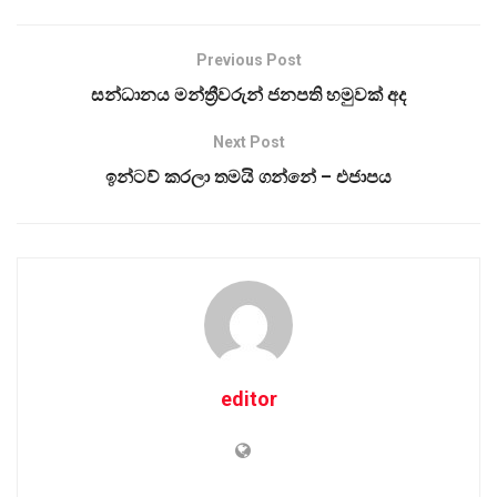
Previous Post
සන්ධානය මන්ත්‍රීවරුන් ජනපති හමුවක් අද
Next Post
ඉන්ටව් කරලා තමයි ගන්නේ – එජාපය
editor