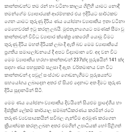
කාන්තාවන්ට තම රන් හා වටිනා කාලය ගිලිහී යාමට නොදී
තමන්ගේම ව්‍යාපාරයක් ආරම්භකර එය ඉදිරියට සාර්ථකව
ගෙන යාමට තුරුණු දිරිය ණය යෝජනා ව්‍යාපෘතිය ඉතා වටිනා
මෙහෙවරක් ඉටු කරනු ලබයි. මුළුතැනගෙයට පමණක් සීමා වු
කාන්තාවන් විවිධ ව්‍යාපාර ක්ෂේත්‍ර කෙරෙහි යොමු වීමට
තුරුණු දිරිය මහත් දිරියක් ලබා දී ඇති බව මෙම ව්‍යාපෘතියේ
ප්‍රගතිය සමාලෝචනයේ දී අපට විද්‍යාමාන වේ. අද වන විට
මෙම ව්‍යාපෘතිය හරහා කාන්තාවන් 237ක්ද පුරුෂයින් 141 ක්ද
සදහා ණය පහසුකම් සලසා දී ඇත. වර්තමානය වන විට
කාන්තාවන් ද පවුල් සංස්ථාව ගොඩනැගීමට පුරුෂයන්ට
සහයෝගය ලබාදෙන අතර ඒ සියළු දෙනාට අත දීමට තුරුණ
දිරිය සූදානමින් සිටී.
මෙම ණය යෝජනා ව්‍යාපෘතිය දිවයිනේ සියළුම ප්‍රාදේශීය හා
දිස්ත්‍රික් ලේකම් කාර්යාල සම්බන්ධීකරණය කරමින් රටේ
තරුණ ව්‍යවසායකයින් සවිබල ගැන්වීම අරමුණ කරගෙන
ක්‍රියාත්මක කරනු ලබන අතර එමගින් උපාධියක් හෝ පිළිගත්