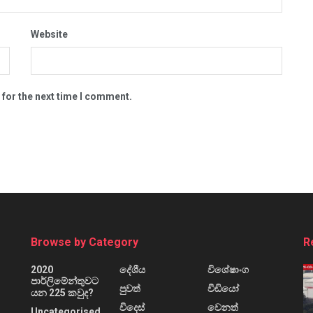
Website
 for the next time I comment.
Browse by Category
R
2020
දේශීය
විශේෂාංග
පාර්ලිමේන්තුවට
පුවත්
වීඩියෝ
යන 225 කවුද?
විදෙස්
වෙනත්
Uncategorised