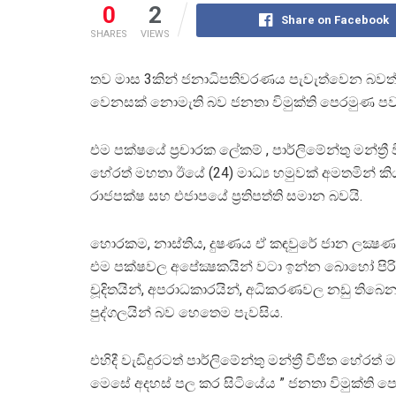
0
2
Share on Facebook
SHARES
VIEWS
තව මාස 3කින් ජනාධිපතිවරණය පැවැත්වෙන බවත් මේ ව
වෙනසක් නොමැති බව ජනතා විමුක්ති පෙරමුණ පව
එම පක්ෂයේ ප්‍රචාරක ලේකම් , පාර්ලිමේන්තු මන්ත්‍රී 
හේරත් මහතා ඊයේ (24) මාධ්‍ය හමුවක් අමතමින් කි
රාජපක්ෂ සහ එජාපයේ ප‍්‍රතිපත්ති සමාන බවයි.
හොරකම, නාස්තිය, දුෂණය ඒ කඳවුරේ ජාන ලක්‍ෂ
එම පක්ෂවල අපේක්‍ෂකයින් වටා ඉන්න බොහෝ පිර
චූදිතයින්, අපරාධකාරයින්, අධිකරණවල නඩු තිබෙ
පුද්ගලයින් බව හෙතෙම පැවසිය.
එහිදී වැඩිදුරටත් පාර්ලිමේන්තු මන්ත්‍රී විජිත හේරත්
මෙසේ අදහස් පල කර සිටියේය ” ජනතා විමුක්ති ප