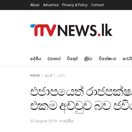
About
Advertise
Privacy & Policy
Contact
දේශීය
ව්‍යාපාර
විදෙස්
ක්‍රීඩා
විශේෂාංග
සංවර
Home
පුවත්
දේශීය
එජාපයෙත් රාජපක්
එකම අච්චුව බව ජවි
23 August 2019
in
දේශීය