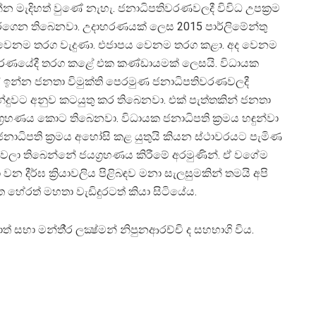
න මැදිහත් වුණේ නැහැ. ජනාධිපතිවරණවලදී විවිධ උපක‍්‍රම
ු අරගෙන තිබෙනවා. උදාහරණයක් ලෙස 2015 පාර්ලිමේන්තු
ි වෙනම තරග වැදුණා. එජාපය වෙනම තරග කළා. අද වෙනම
ැතිවරණයේදී තරග කළේ එක කණ්ඩායමක් ලෙසයි. විධායක
ේ ඉන්න ජනතා විමුක්ති පෙරමුණ ජනාධිපතිවරණවලදී
ීන්දුවට අනුව කටයුතු කර තිබෙනවා. එක් පැත්තකින් ජනතා
‍රහණය කොට තිබෙනවා. විධායක ජනාධිපති ක‍්‍රමය හඳුන්වා
ජනාධිපති ක‍්‍රමය අහෝසි කළ යුතුයි කියන ස්ථාවරයට පැමිණ
ෙලා තිබෙන්නේ ජයග‍්‍රහණය කිරීමේ අරමුණින්. ඒ වගේම
දීර්ඝ ක්‍රියාවලිය පිළිබඳව මනා සැලසුමකින් තමයි අපි
ිත හේරත් මහතා වැඩිදුරටත් කියා සිටියේය.
සභා මන්තී‍්‍ර ලක්‍ෂ්මන් නිපුනආරච්චි ද සහභාගි විය.