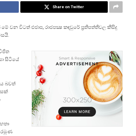
Share on Twitter
න විටත් එජාප, රාජපක්‍ෂ කඳවුරේ ප‍්‍රතිපත්තිවල කිසිදු
සයි.
විජිත
යා සිටියේ
ණය බවත්
ිසක්
න
 මහතා
ෙරමුණ