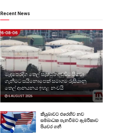
Recent News
මැදපෙරදිග තෙල් සැපයුම අඩුවීම පියවා
ගැනීමට සයිනොපෙක් සමාගම රුසියානු
තෙල් ආනයනය ඉහළ නංවයි
6 AUGUST 2026
කියුබාවට එරෙහිව නව
සම්බාධක පැනවීමට ඇමරිකාව
පියවර ගනී