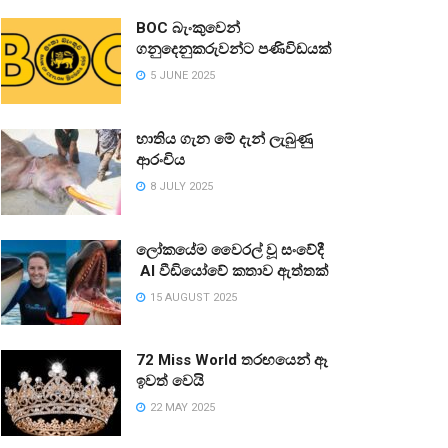
BOC බැංකුවෙන්
ගනුදෙනුකරුවන්ට පණිවිඩයක්
5 JUNE 2025
භාතිය ගැන මේ දැන් ලැබුණු
ආරංචිය
8 JULY 2025
ලෝකයේම වෛරල් වූ සංවේදී
AI වීඩියෝවේ කතාව ඇත්තක්
15 AUGUST 2025
72 Miss World තරඟයෙන් ඈ
ඉවත් වෙයි
22 MAY 2025