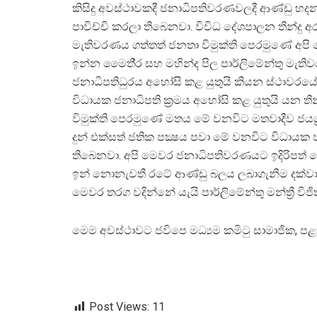
කිසිදු අවස්ථාවකදී ජනාධිපතිවරණවලදී ආණ්ඩු හදන්
පාවිච්චි කරලා තිබෙනවා. විවිධ දේශපාලන තීන්ද
මැතිවරණය ගත්තත් ජනතා විමුක්ති පෙරමුණේ අප
ඉන්න මෛතී‍්‍ර සහ මහින්ද පිල පාර්ලිමේන්තු ම
ජනාධිපතිධුරය අහෝසි කළ යුතුයි කියන ස්ථාවරය
විධායක ජනාධිපති ක‍්‍රමය අහෝසි කළ යුතුයි යන ත
විමුක්ති පෙරමුණේ මතය මේ වනවිට මතවාදීව ජයග‍්
දුන් එක්සත් ජතික පක්‍ෂය පවා මේ වනවිට විධායක 
තිබෙනවා. අපි මෙවර ජනාධිපතිවරණයට ඉදිරිපත් ව
ඉන් නොනැවතී රටේ ආණ්ඩු බලය ලබාගැනීම දක්වා වන 
මෙවර තරග වදින්නේ යැයි පාර්ලිමේන්තු මන්ත්‍රී විජ
මෙම අවස්ථාවට ජවිපෙ මධ්‍යම කමිටු සාමාජික, පළාත් 
Post Views:
11