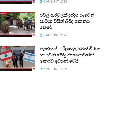
6 AUGUST 2026
පවුල් ආරවුලක් දුරදිග යෑමෙන්
සැමියා විසින් බිරිඳ ඝාතනය
කෙරේ
6 AUGUST 2026
ලෙබනන් – ඊශ්‍රායල සටන් විරාම
සාකච්ඡා කිසිදු එකඟතාවකින්
තොරව අවසන් වෙයි
6 AUGUST 2026