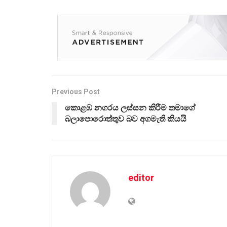
Previous Post
කොළඹ නගරය ලස්සන කිරීම තමාගේ
බලාපොරොත්තුව බව අගමැති කියයි
editor