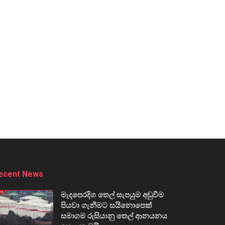
ecent News
මැදපෙරදිග තෙල් සැපයුම අඩුවීම
පියවා ගැනීමට සයිනොපෙක්
සමාගම රුසියානු තෙල් ආනයනය