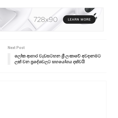
Next Post
ලෝක ආහාර වැඩසටහන ශ්‍රී ලංකාවේ අවදානමට
ලක් වන ප්‍රදේශවලට සහයෝගය දක්වයි