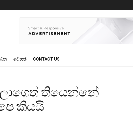
්ධන
වෙනත්
CONTACT US
ෂලාගෙත් තියෙන්නේ
පෙ කියයි