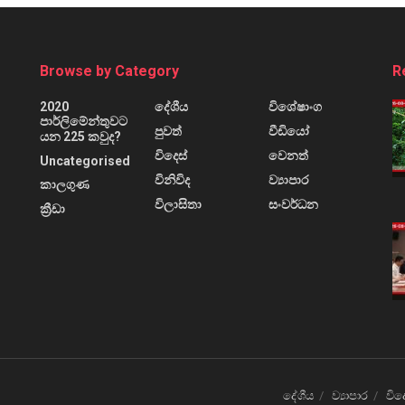
Browse by Category
R
2020
දේශීය
විශේෂාංග
පාර්ලිමේන්තුවට
පුවත්
වීඩියෝ
යන 225 කවුද?
විදෙස්
වෙනත්
Uncategorised
විනිවිද
ව්‍යාපාර
කාලගුණ
විලාසිතා
සංවර්ධන
ක්‍රීඩා
දේශීය
ව්‍යාපාර
විද