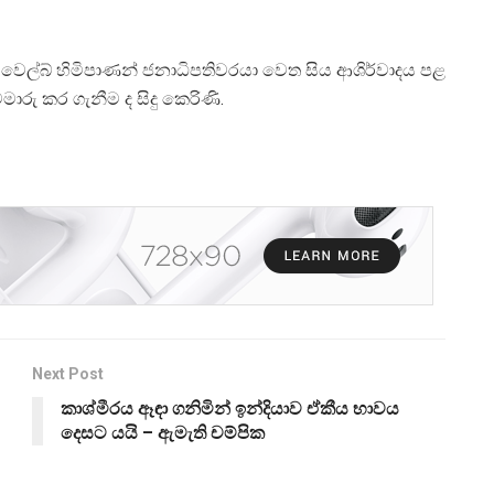
 වෙල්බ් හිමිපාණන් ජනාධිපතිවරයා වෙත සිය ආශිර්වාදය පළ
ාරු කර ගැනීම ද සිදු කෙරිණි.
Next Post
කාශ්මීරය ඈඳා ගනිමින් ඉන්දියාව ඒකීය භාවය
දෙසට යයි – ඇමැති චම්පික