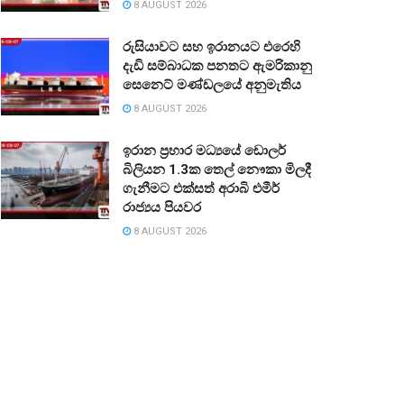
8 AUGUST 2026
රුසියාවට සහ ඉරානයට එරෙහි
දැඩි සම්බාධක පනතට ඇමරිකානු
සෙනෙට් මණ්ඩලයේ අනුමැතිය
8 AUGUST 2026
ඉරාන ප්‍රහාර මධ්‍යයේ ඩොලර්
බිලියන 1.3ක තෙල් නෞකා මිලදී
ගැනීමට එක්සත් අරාබි එමීර්
රාජ්‍යය පියවර
8 AUGUST 2026