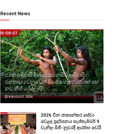
Recent News
ජගත් ආදිවාසි දිනයට සමගාමීව ආදිවාසී
ජනතාව වෙනුවෙන් විශේෂ හැඳුනුම්පතක් සහ
නව නීති රෙගුලාසි
8 AUGUST 2026
2026 චීන ජාත්‍යන්තර සේවා
වෙළඳ ප්‍රදර්ශනය සැප්තැම්බර් 9
වැනිදා බීජිං නුවරදී ආරම්භ වෙයි