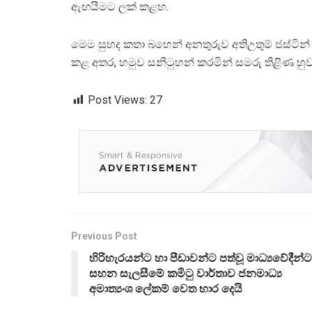
ඇඟයීමට ලක් කළහ.
මෙම සුහද කතා බහෙන් අනතුරුව අතිඋතුම් ජස්ටින්
කළ අතර, හමුව සනිටුහන් කරමින් සමරු තිළිණ හුවම
Post Views:
27
Previous Post
හිරිහැරයන්ට හා පීඩාවන්ට පත්වූ මාධ්‍යවේදීන්ට
සහන සැලසීමේ කමිටු වාර්තාව ජනමාධ්‍ය
අමාත්‍යංශ ලේකම් වෙත භාර දෙයි