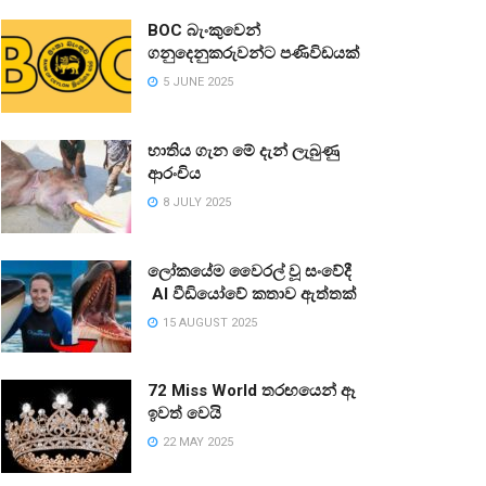
BOC බැංකුවෙන්
ගනුදෙනුකරුවන්ට පණිවිඩයක්
5 JUNE 2025
භාතිය ගැන මේ දැන් ලැබුණු
ආරංචිය
8 JULY 2025
ලෝකයේම වෛරල් වූ සංවේදී
AI වීඩියෝවේ කතාව ඇත්තක්
15 AUGUST 2025
72 Miss World තරඟයෙන් ඈ
ඉවත් වෙයි
22 MAY 2025