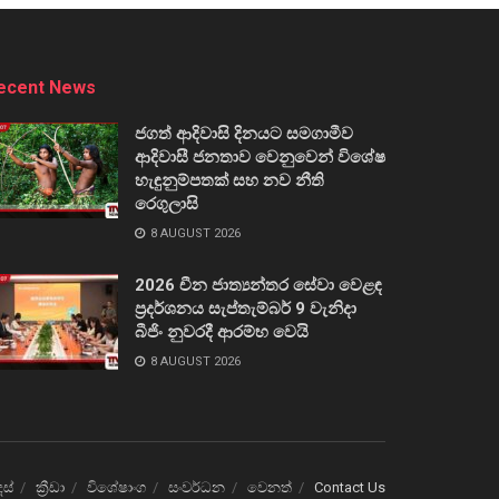
ecent News
ජගත් ආදිවාසි දිනයට සමගාමීව
ආදිවාසී ජනතාව වෙනුවෙන් විශේෂ
හැඳුනුම්පතක් සහ නව නීති
රෙගුලාසි
8 AUGUST 2026
2026 චීන ජාත්‍යන්තර සේවා වෙළඳ
ප්‍රදර්ශනය සැප්තැම්බර් 9 වැනිදා
බීජිං නුවරදී ආරම්භ වෙයි
8 AUGUST 2026
ෙස්
ක්‍රීඩා
විශේෂාංග
සංවර්ධන
වෙනත්
Contact Us