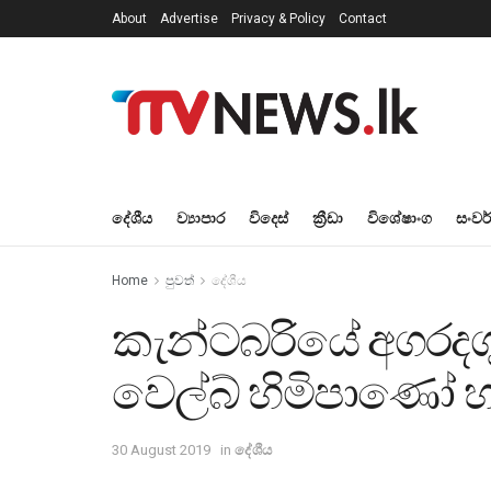
About
Advertise
Privacy & Policy
Contact
දේශීය
ව්‍යාපාර
විදෙස්
ක්‍රීඩා
විශේෂාංග
සංවර
Home
පුවත්
දේශීය
කැන්ටබරියේ අගරදගුර
වෙල්බ් හිමිපාණෝ 
30 August 2019
in
දේශීය