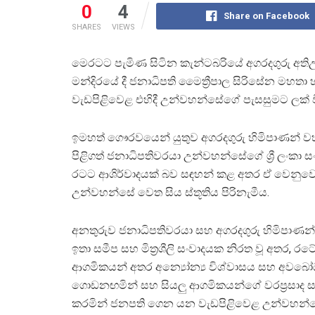
0
4
Share on Facebook
SHARES
VIEWS
මෙරටට පැමිණ සිටින කැන්ටබරියේ අගරදගුරු අතිඋතුම
මන්දිරයේ දී ජනාධිපති මෛත්‍රීපාල සිරිසේන මහත
වැඩපිළිවෙළ එහිදී උන්වහන්සේගේ පැසසුමට ලක් ව
ඉමහත් ගෞරවයෙන් යුතුව අගරදගුරු හිමිපාණන් 
පිළිගත් ජනාධිපතිවරයා උන්වහන්සේගේ ශ්‍රී ලංකා 
රටට ආශිර්වාදයක් බව සඳහන් කළ අතර ඒ වෙනුව
උන්වහන්සේ වෙත සිය ස්තූතිය පිරිනැමීය.
අනතුරුව ජනාධිපතිවරයා සහ අගරදගුරු හිමිපාණන
ඉතා සමීප සහ මිත්‍රශීලි සංවාදයක නිරත වූ අතර, රටේ
ආගමිකයන් අතර අන්‍යෝන්‍ය විශ්වාසය සහ අවබ
ගොඩනඟමින් සහ සියලු ආගමිකයන්ගේ වරප්‍රසාද 
කරමින් ජනපති ගෙන යන වැඩපිළිවෙළ උන්වහන්