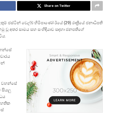
Share on Twitter
් ජස්ටින් වෙල්බ් හිමිපාණෝ ඊයේ (29) රාත්‍රියේ ජනාධිපති
ා හමු වූ අතර සාමය සහ සංහිඳියාව සඳහා ජනපතිගේ
ිය.
වහන්සේ
සංචාරය
ෙන්
් වහන්සේ
 සියලු
ෝධය
සහතික
සේ