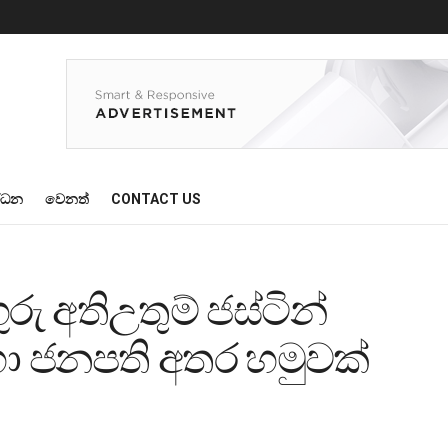
්ධන
වෙනත්
CONTACT US
ු අතිඋතුම් ජස්ටින්
හා ජනපති අතර හමුවක්