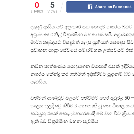
0
5
Share on Facebook
SHARES
VIEWS
දකුණු ආසියාවේ අලංකාර සහ හොඳම නගරය බවට
අග්‍රාමාත්‍ය රනිල් වික්‍රමසිංහ මහතා පවසයි. අග්
මාර්ග තදබදයට විසදුමක් ලෙස යූනියන් පෙදෙස සි
ප්‍රවාහන යාත්‍රා සේවයේ සමාරම්භක උත්සවයට එක් 
නවීන තාක්ෂණය යොදාගෙන ව්‍යාපෘති රැසක් ඉදිරි
නගරය කේන්ද්‍ර කර ගනිමින් ඉදිකිරීමට සූදානම් බ
පැවසිය.
වත්මන් ආණ්ඩුව බලයට පත්වීමට පෙර අවුරුදු 50 –
කාලය තුලදී ඉටු කිරීමට නොහැකි වූ ඉතා විශාල සං
කටයුතු රැසක් කොළඹනගරයේදී මේ වන විට ක්‍රියා
ඇති බව වික්‍රමසිංහ මහතා පැවසීය.