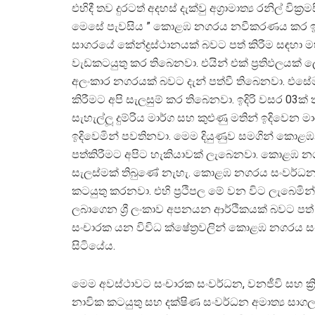
එහිදී තව දුරටත් අදහස් දැක්වු අග්‍රාමාත්‍ය රනිල් වික්‍
මෙසේ පැවසිය ” කොළඹ නගරය නවීකරණය කර ඉන
සාගරයේ කේන්ද්‍රස්ථානයක් බවට පත් කිරීම සඳහා 
වැඩකටයුතු කර තිබෙනවා. එයින් එක් ප්‍රතිඵලයක
අලංකාර නගරයක් බවට දැන් පත්වී තිබෙනවා. එසේ
කිරීමට අපි සැලසුම් කර තිබෙනවා. ඉදිරි වසර 03ක්
සැහැල්ලූ දුම්රිය මාර්ග සහ කුළුණු මතින් ඉදිවෙ
ඉදිවෙමින් පවතිනවා. මෙම දියුණුව සමගින් කොළඹ
පත්කිරීමට අපිට හැකියාවක් ලැබෙනවා. කොළඹ නග
සැලස්මක් තිබුණේ නැහැ. කොළඹ නගරය සංවර්ධනය කිර
කටයුතු කරනවා. එහි ප්‍රථිපල මේ වන විට ලැබෙමි
ලබාගෙන ශ්‍රී ලංකාව අපනයන ආර්ථිකයක් බවට පත
සංචාරක යන විවිධ ක්ෂේත්‍රවලින් කොළඹ නගරය සංවර
සිටියේය.
මෙම අවස්ථාවට සංචාරක සංවර්ධන, වනජීවි සහ ක්‍රි
නාවික කටයුතු සහ දක්ෂිණ සංවර්ධන අමාත්‍ය සාගල රත්