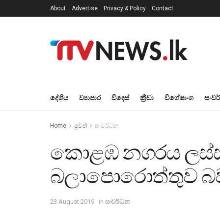
About
Advertise
Privacy & Policy
Contact
දේශීය
ව්‍යාපාර
විදෙස්
ක්‍රීඩා
විශේෂාංග
සංවර
Home
පුවත්
සංවර්ධන
කොළඹ නගරය ලස්ස
බලාපොරොත්තුව බව 
23 August 2019
in
සංවර්ධන