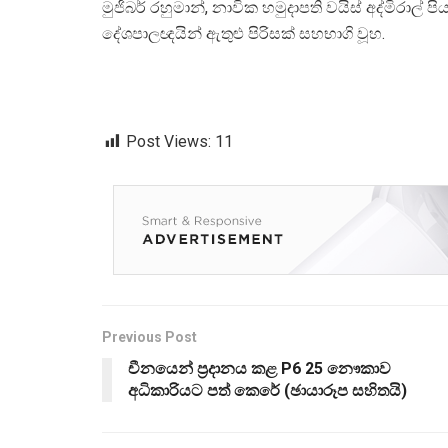
මුජිබර් රහුමාන්, නාවික හමුදාපති වයිස් අද්මිරාල් පිය
දේශපාලඥයින් ඇතුළු පිරිසක් සහභාගි වූහ.
Post Views:
11
Previous Post
චීනයෙන් ප්‍රදානය කළ P6 25 නෞකාව
අධිකාරියට පත් කෙරේ (ඡායාරූප සහිතයි)