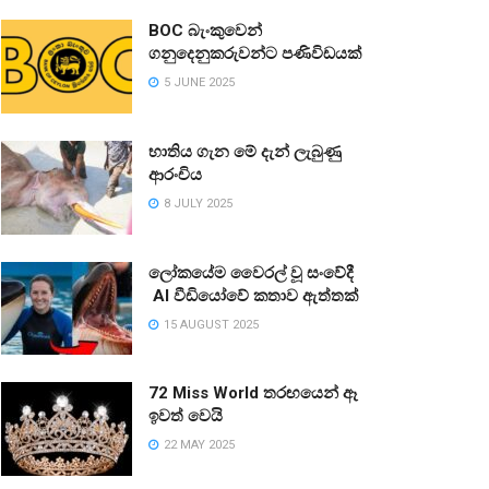
BOC බැංකුවෙන්
ගනුදෙනුකරුවන්ට පණිවිඩයක්
5 JUNE 2025
භාතිය ගැන මේ දැන් ලැබුණු
ආරංචිය
8 JULY 2025
ලෝකයේම වෛරල් වූ සංවේදී
AI වීඩියෝවේ කතාව ඇත්තක්
15 AUGUST 2025
72 Miss World තරඟයෙන් ඈ
ඉවත් වෙයි
22 MAY 2025