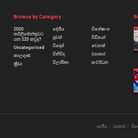
Browse by Category
R
2020
දේශීය
විශේෂාංග
පාර්ලිමේන්තුවට
පුවත්
වීඩියෝ
යන 225 කවුද?
විදෙස්
වෙනත්
Uncategorised
විනිවිද
ව්‍යාපාර
කාලගුණ
විලාසිතා
සංවර්ධන
ක්‍රීඩා
දේශීය
ව්‍යාපාර
විද