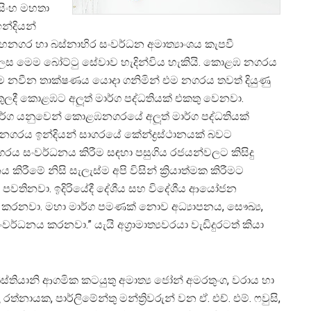
රමසිංහ මහතා
්දියන්
මහනගර හා බස්නාහිර සංවර්ධන අමාත්‍යාංශය කැපවී
් ලෙස මෙම බෝට්ටු සේවාව හැදින්විය හැකියි. කොළඹ නගරය
ම නවීන තාක්ෂණය යොදා ගනිමින් එම නගරය තවත් දියුණු
 තුලදී කොළඹට අලූත් මාර්ග පද්ධතියක් එකතු වෙනවා.
න මාර්ග යනුවෙන් කොළඹනගරයේ අලූත් මාර්ග පද්ධතියක්
නගරය ඉන්දියන් සාගරයේ කේන්ද්‍රස්ථානයක් බවට
රය සංවර්ධනය කිරීම සඳහා පසුගිය රජයන්වලට කිසිදු
ීමේ නිසි සැලැස්ම අපි විසින් ක්‍රියාත්මක කිරීමට
න් පවතිනවා. ඉදිරියේදී දේශීය සහ විදේශීය ආයෝජන
් කරනවා. මහා මාර්ග පමණක් නොව අධ්‍යාපනය, සෞඛ්‍ය,
්ධනය කරනවා.” යැයි අග්‍රාමාත්‍යවරයා වැඩිදුරටත් කියා
ස්තියානි ආගමික කටයුතු අමාත්‍ය ජෝන් අමරතුංග, වරාය හා
නායක, පාර්ලිමේන්තු මන්ත්‍රිවරුන් වන ඒ. එච්. එම්. ෆවුසි,