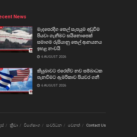
ecent News
මැදපෙරදිග තෙල් සැපයුම අඩුවීම
පියවා ගැනීමට සයිනොපෙක්
සමාගම රුසියානු තෙල් ආනයනය
ඉහළ නංවයි
6 AUGUST 2026
කියුබාවට එරෙහිව නව සම්බාධක
පැනවීමට ඇමරිකාව පියවර ගනී
6 AUGUST 2026
ෙස්
ක්‍රීඩා
විශේෂාංග
සංවර්ධන
වෙනත්
Contact Us