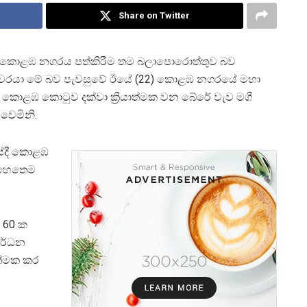
Share on Twitter
 කොළඹ නගරය පත්කිරීම තම බලාපොරොත්තුව බව
‍රාමාත්‍යවරයා මේ බව පැවසුවේ ඊයේ (22) කොළඹ නගරයේ මහා
ට කොළඹ කොටුව දක්වා ක්‍රියාත්මක වන බේරේ වැව මගී
වෙමිනි.
යේදී කොළඹ
ව හෙතෙම
 60 ක
වර්ධන
ත්මක කර