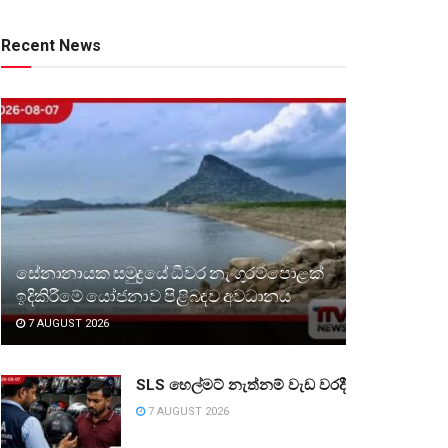
Recent News
සේනානායක සමුද්‍රයේ ධීවර නැංගුරම්පොළක්
ඉදිකිරීමේ යෝජනාව පිළිබඳව අවධානය
7 AUGUST 2026
SLS හෙල්මට් නැත්නම් වැඩ වරදී
7 AUGUST 2026