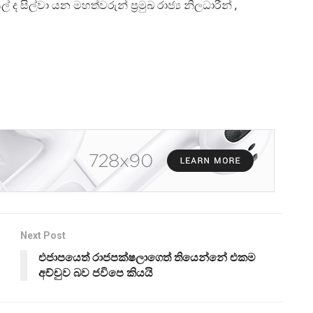
ල් ද සිල්වා යන මහත්වරුන් ප්‍රමුඛ රාජ්‍ය නිලධාරීන් ,
Next Post
එජාපයෙත් රාජපක්ෂලාගෙත් තියෙන්නේ එකම
අච්චුව බව ජවිපෙ කියයි