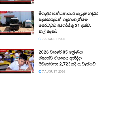
මීගමුව බන්ධනාගාර ගැටුම් නඩුව
සැකකරුවන් හඳුනාගැනීමේ
පෙරට්ටුව අගෝස්තු 21 දක්වා
කල් තැබේ
7 AUGUST 2026
2026 වසරේ 05 ශ්‍රේණිය
ශිෂ්‍යත්ව විභාගය අනිද්දා
මධ්‍යස්ථාන 2,723කදී පැවැත්වේ
7 AUGUST 2026