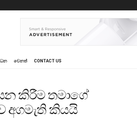
්ධන
වෙනත්
CONTACT US
න කිරීම තමාගේ
අගමැති කියයි