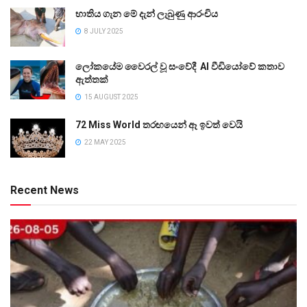
භාතිය ගැන මේ දැන් ලැබුණු ආරංචිය
8 JULY 2025
ලෝකයේම වෛරල් වූ සංවේදී AI වීඩියෝවේ කතාව
ඇත්තක්
15 AUGUST 2025
72 Miss World තරඟයෙන් ඈ ඉවත් වෙයි
22 MAY 2025
Recent News