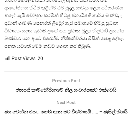
හරහා හෙලෙන්කෝ හොටෙල් ඇන්ඩ් ස්පා සමාගමේ
ආයෝජනය කිරීම තුළින්ම එම මුදල සාවද්‍ය ලෙස පරිහරණය
කළේ යැයි චෝදනා කරමින් හිටපු ජනාධිපති කාර්ය මණ්ඩල
ප්‍රධානී ගාමිණී සෙනරත් ලිට්‍රෝ ගෑස් සමාගමේ හිටපු ප්‍රධාන
විධායක යදාස කුඩාබාලගේ සහ ප්‍රධාන මූල්‍ය නිලධාරි ලසන්ත
බණ්ඩාර යන අයට එරෙහිව නීතිපතිවරයා විසින් පොදු දේපළ
පනත යටතේ මෙම නඩුව ගොනු කර තිබුණි.
Post Views:
20
Previous Post
ජනපති කාම්බෝජියාවේ නිල සංචාරයකට එක්වෙයි
Next Post
බය වෙන්න එපා.. ගෝඨ ගැන මට විශ්වාසයි ….. – බැසිල් කියයි