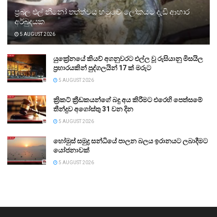
ප්‍රබල එල් නීනෝ තත්ත්වය හමුවේ ලෝකයට දැඩි ආහාර
අර්බුදයක
5 AUGUST 2026
යුක්‍රේනයේ කියව් අගනුවරට එල්ල වූ රුසියානු මිසයිල
ප්‍රහාරයකින් පුද්ගලයින් 17 ක් මරුට
5 AUGUST 2026
ක්‍රිකට් ක්‍රීඩකයන්ගේ බදු අය කිරීමට එරෙහි පෙත්සමේ
තීන්දුව අගෝස්තු 31 වන දින
5 AUGUST 2026
හෝමුස් සමුද්‍ර සන්ධියේ පාලන බලය ඉරානයට ලබාදීමට
යෝජනාවක්
5 AUGUST 2026