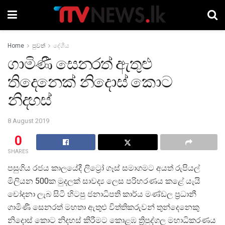
Home
පුවත්
දේශීය
ගාමිණී සෙනරත් ඇතුළු
තිදෙනෙක් නිදොස් කොට
නිදහස්
8 August 2019
0
SHARES
පසුගිය රජය කාලයේදී ලිට්‍රෝ ගෑස් සමාගමට අයත් රුපියල්
මිලියන 500ක මුදලක් සාවද්‍ය ලෙස පරිහරණය කළේ යැයි
චෝදනා ලැබ සිටි හිටපු ජනාධිපති කාර්ය මණ්ඩල ප්‍රධානී
ගාමිණී සෙනරත් මහතා ඇතුළු විත්තිකරුවන් තුන්දෙනෙකු
නිදොස් කොට නිදහස් කිරීමට කොළඹ ත්‍රිපුද්ගල මහාධිකරණය