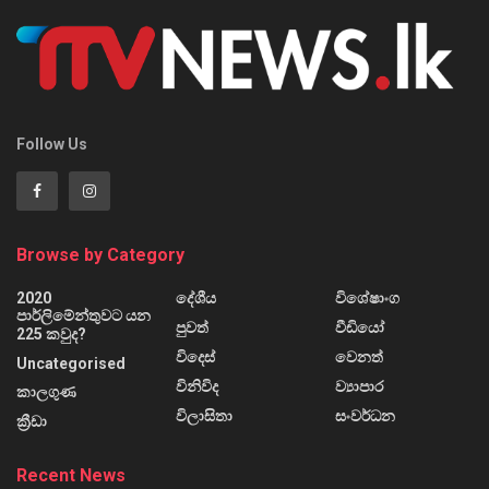
Follow Us
Browse by Category
2020
දේශීය
විශේෂාංග
පාර්ලිමේන්තුවට යන
පුවත්
වීඩියෝ
225 කවුද?
විදෙස්
වෙනත්
Uncategorised
විනිවිද
ව්‍යාපාර
කාලගුණ
විලාසිතා
සංවර්ධන
ක්‍රීඩා
Recent News