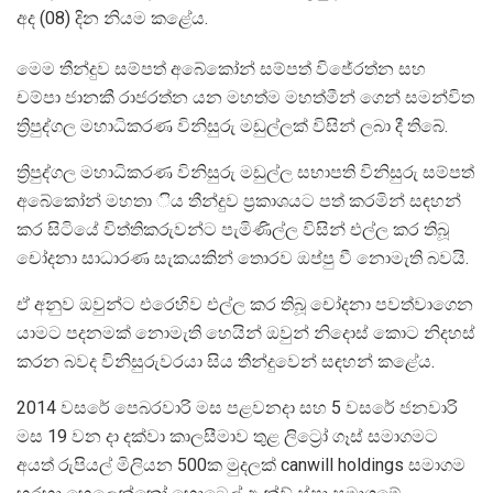
අද (08) දින නියම කළේය.
මෙම තීන්දුව සම්පත් අබේකෝන් සම්පත් විජේරත්න සහ
චම්පා ජානකී රාජරත්න යන මහත්ම මහත්මීන් ගෙන් සමන්විත
ත්‍රිපුද්ගල මහාධිකරණ විනිසුරු මඩුල්ලක් විසින් ලබා දී තිබේ.
ත්‍රිපුද්ගල මහාධිකරණ විනිසුරු මඩුල්ල සභාපති විනිසුරු සම්පත්
අබේකෝන් මහතා ිය තීන්දුව ප්‍රකාශයට පත් කරමින් සඳහන්
කර සිටියේ විත්තිකරුවන්ට පැමිණිල්ල විසින් එල්ල කර තිබූ
චෝදනා සාධාරණ සැකයකින් තොරව ඔප්පු වී නොමැති බවයි.
ඒ අනුව ඔවුන්ට එරෙහිව එල්ල කර තිබූ චෝදනා පවත්වාගෙන
යාමට පදනමක් නොමැති හෙයින් ඔවුන් නිදොස් කොට නිදහස්
කරන බවද විනිසුරුවරයා සිය තීන්දුවෙන් සඳහන් කළේය.
2014 වසරේ පෙබරවාරි මස පළවනදා සහ 5 වසරේ ජනවාරි
මස 19 වන දා දක්වා කාලසීමාව තුළ ලිට්‍රෝ ගෑස් සමාගමට
අයත් රුපියල් මිලියන 500ක මුදලක් canwill holdings සමාගම