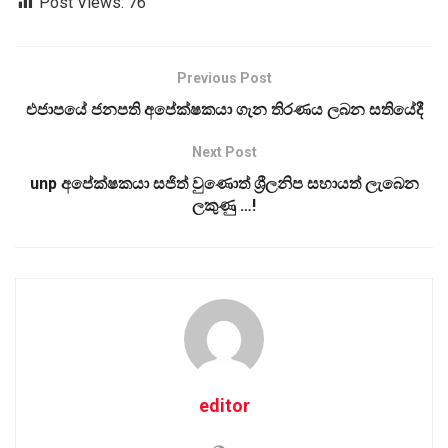
Post Views:
76
Previous Post
එජාපයේ ජනපති අපේක්ෂකයා ගැන තිරණය ලබන සතියේදී
Next Post
unp අපේක්ෂකයා සජිත් වුණොත් ශ්‍රීලනිප සහායත් ලැබෙන
ලකුණු …!
editor