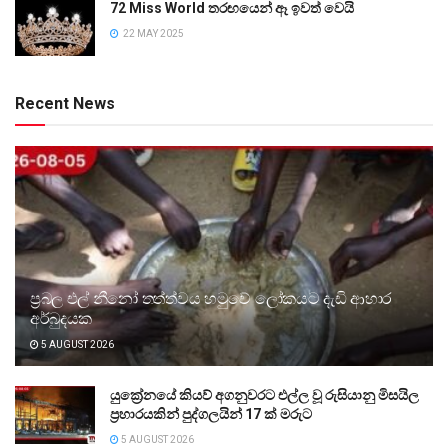
72 Miss World තරඟයෙන් ඈ ඉවත් වෙයි
22 MAY 2025
Recent News
ප්‍රබල එල් නීනෝ තත්ත්වය හමුවේ ලෝකයට දැඩි ආහාර
අර්බුදයක
5 AUGUST 2026
යුක්‍රේනයේ කියව් අගනුවරට එල්ල වූ රුසියානු මිසයිල
ප්‍රහාරයකින් පුද්ගලයින් 17 ක් මරුට
5 AUGUST 2026