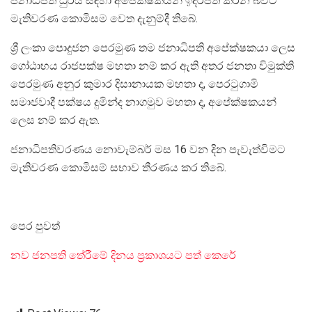
ජනාධිපති ධුරය සඳහා අපේක්ෂකයින් ඉදිරිපත් කරන බවට
මැතිවරණ කොමිසම වෙත දැනුම්දී තිබේ.
ශ්‍රී ලංකා පොදුජන පෙරමුණ තම ජනාධිපති අපේක්ෂකයා ලෙස
ගෝඨාභය රාජපක්ෂ මහතා නම් කර ඇති අතර ජනතා විමුක්ති
පෙරමුණ අනුර කුමාර දිසානායක මහතා ද, පෙරටුගාමි
සමාජවාදී පක්ෂය දුමින්ද නාගමුව මහතා ද, අපේක්ෂකයන්
ලෙස නම් කර ඇත.
ජනාධිපතිවරණය නොවැම්බර් මස 16 වන දින පැවැත්විමට
මැතිවරණ කොමිසම් සභාව තීරණය කර තිබේ.
පෙර පුවත්
නව ජනපති තේරීමේ දිනය ප්‍රකාශයට පත් කෙරේ