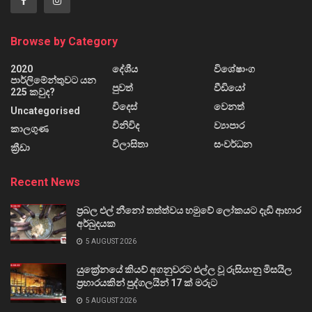
Browse by Category
2020
දේශීය
විශේෂාංග
පාර්ලිමේන්තුවට යන
පුවත්
වීඩියෝ
225 කවුද?
විදෙස්
වෙනත්
Uncategorised
විනිවිද
ව්‍යාපාර
කාලගුණ
විලාසිතා
සංවර්ධන
ක්‍රීඩා
Recent News
ප්‍රබල එල් නීනෝ තත්ත්වය හමුවේ ලෝකයට දැඩි ආහාර
අර්බුදයක
5 AUGUST 2026
යුක්‍රේනයේ කියව් අගනුවරට එල්ල වූ රුසියානු මිසයිල
ප්‍රහාරයකින් පුද්ගලයින් 17 ක් මරුට
5 AUGUST 2026