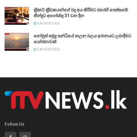
ක්‍රිකට් ක්‍රීඩකයන්ගේ බදු අය කිරීමට එරෙහි පෙත්සමේ
තීන්දුව අගෝස්තු 31 වන දින
5 AUGUST 2026
හෝමුස් සමුද්‍ර සන්ධියේ පාලන බලය ඉරානයට ලබාදීමට
යෝජනාවක්
5 AUGUST 2026
Follow Us