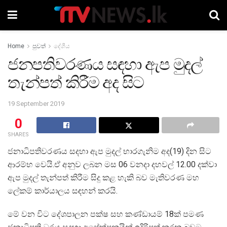
Home
පුවත්
දේශීය
ජනපතිවරණය සඳහා ඇප මුදල්
තැන්පත් කිරීම අද සිට
19 September 2019
0
SHARES
ජනාධිපතිවරණය සදහා ඇප මුදල් භාරගැනිම අද(19) දින සිට
ආරම්භ වෙයි.ඒ අනුව ලබන මස 06 වනදා දහවල් 12.00 දක්වා
ඇප මුදල් තැන්පත් කිරීම සිදු කළ හැකි බව මැතිවරණ මහ
ලේකම් කාර්යාලය සඳහන් කරයි.
මේ වන විට දේශපාලන පක්ෂ සහ කණ්ඩායම් 18ක් පමණ