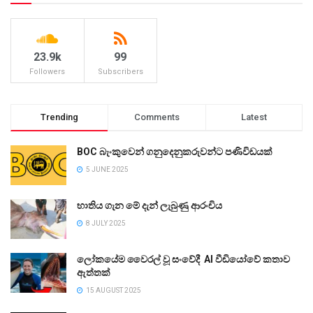
23.9k
99
Followers
Subscribers
Trending
Comments
Latest
BOC බැංකුවෙන් ගනුදෙනුකරුවන්ට පණිවිඩයක්
5 JUNE 2025
භාතිය ගැන මේ දැන් ලැබුණු ආරංචිය
8 JULY 2025
ලෝකයේම වෛරල් වූ සංවේදී AI වීඩියෝවේ කතාව
ඇත්තක්
15 AUGUST 2025