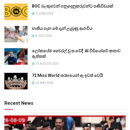
BOC බැංකුවෙන් ගනුදෙනුකරුවන්ට පණිවිඩයක්
5 JUNE 2025
භාතිය ගැන මේ දැන් ලැබුණු ආරංචිය
8 JULY 2025
ලෝකයේම වෛරල් වූ සංවේදී AI වීඩියෝවේ කතාව
ඇත්තක්
15 AUGUST 2025
72 Miss World තරඟයෙන් ඈ ඉවත් වෙයි
22 MAY 2025
Recent News