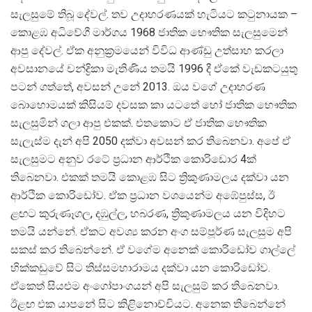
සැලසුමේ තිබූ දේවල්. තව උදාහරණයක් හැටියට කටුනායක –
කොළඹ අධිවේගී මාර්ගය 1968 ජාතික භෞතික සැලසුමෙන්
ආපු දේවල්. ඒක අනුක්‍රමයෙන් විවිධ ආණ්ඩු උත්සාහ කරලා
අවසානයේ චන්ද්‍රිකා මැතිණිය තමයි 1996 දී ඒකේ වැඩකටයුතු
පටන් ගත්තේ, අවසන් උනේ 2013. ඔය වගේ උදාහරණ
බොහොමයක් කිසියම් දවසක කා යටතේ හෝ ජාතික භෞතික
සැලසුමින් ගලා ආපු එකක්. එතකොට ඒ ජාතික භෞතික
සැලැස්ම දැන් අපි 2050 දක්වා අවසන් කර තිබෙනවා. අපේ ඒ
සැලසුමට අනුව රටේ ප්‍රධාන ආර්ථික කොරිඩොර 4ක්
තිබෙනවා. එකක් තමයි කොළඹ සිට ත්‍රිකුණාමලය දක්වා යන
ආර්ථික කොරිඩෝව. ඒක ප්‍රධාන වශයෙන්ම අඹේපුස්ස, ඊ
ළඟට කුරුණෑගල, දඹුල්ල, හබරණ, ත්‍රිකුණාමලය යන විදිහට
තමයි යන්නේ. ඒකට අවශ්‍ය කරන අංග සම්පූර්ණ සැලසුම අපි
සකස් කර තිබෙන්නේ. ඒ වගේම අනෙක් කොරිඩෝව ගාල්ලේ
හික්කඩුවේ සිට තිස්සමහාරාමය දක්වා යන කොරිඩෝව.
ඒකෙත් සියළුම අංගෝපාංගයන් අපි සැලසුම් කර තිබෙනවා.
ඊළඟ එක යාපනේ සිට කිළිනොච්චියට. අනෙක තිබෙන්නේ