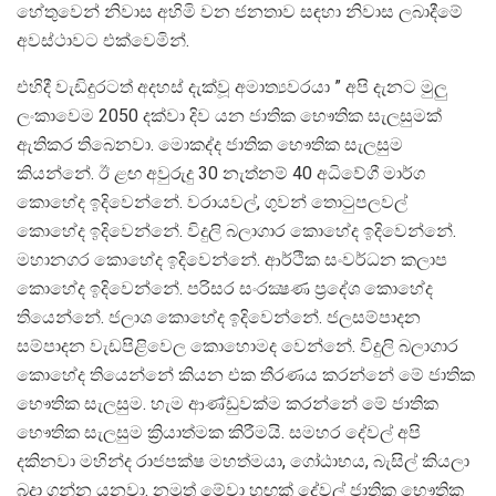
හේතුවෙන් නිවාස අහිමි වන ජනතාව සඳහා නිවාස ලබාදීමේ
අවස්ථාවට එක්වෙමින්.
එහිදී වැඩිදුරටත් අදහස් දැක්වූ අමාත්‍යවරයා ” අපි දැනට මුලු
ලංකාවෙම 2050 දක්වා දිව යන ජාතික භෞතික සැලසුමක්
ඇතිකර තිබෙනවා. මොකද්ද ජාතික භෞතික සැලසුම
කියන්නේ. ඊ ළඟ අවුරුදු 30 නැත්නම් 40 අධිවේගී මාර්ග
කොහේද ඉදිවෙන්නේ. වරායවල්, ගුවන් තොටුපලවල්
කොහේද ඉදිවෙන්නේ. විදුලි බලාගාර කොහේද ඉදිවෙන්නේ.
මහානගර කොහේද ඉදිවෙන්නේ. ආර්ථික සංවර්ධන කලාප
කොහේද ඉදිවෙන්නේ. පරිසර සංරක්‍ෂණ ප්‍රදේශ කොහේද
තියෙන්නේ. ජලාශ කොහේද ඉදිවෙන්නේ. ජලසම්පාදන
සම්පාදන වැඩපිළිවෙල කොහොමද වෙන්නේ. විදුලි බලාගාර
කොහේද තියෙන්නේ කියන එක තීරණය කරන්නේ මේ ජාතික
භෞතික සැලසුම. හැම ආණ්ඩුවක්ම කරන්නේ මේ ජාතික
භෞතික සැලසුම ක්‍රියාත්මක කිරීමයි. සමහර දේවල් අපි
දකිනවා මහින්ද රාජපක්ෂ මහත්මයා, ගෝඨාභය, බැසිල් කියලා
බදා ගන්න යනවා. නමුත් මේවා හුඟක් දේවල් ජාතික භෞතික