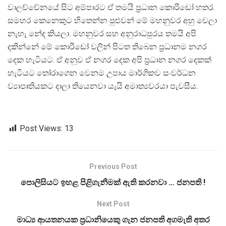
වාලච්චේනයේ සිට අම්පාරට ඒ තමයි ප්‍රධාන කොරිඩෝ හතර.
සමහර කෙනෙකුට හිතෙන්න පුළුවන් මේ මහනුවර අහු වෙලා
නැහැ නේද කියලා. මහනුවර සහ අනුරාධපුරය තමයි අපි
දකින්නේ මේ කොරිඩෝ වලින් පිටත තිබෙන ප්‍රධානම නගර
දෙක හැටියට. ඒ අනුව ඒ නගර දෙක අපි ප්‍රධාන නගර දෙකක්
හැටියට තෝරාගෙන වෙනම උපාය මාර්ගිකව සංවර්ධන
ව්‍යාපෘතියකට දාලා තියෙනවා යැයි අමාත්‍යවරයා පැවසීය.
Post Views:
13
Previous Post
පොලිසියට ඉහළ පිළිගැනීමක් ඇති කරනවා … ජනපති !
Next Post
මාධ්‍ය ආයතනයක ප්‍රධානියෙකු ගැන ජනපති අගමැති අතර