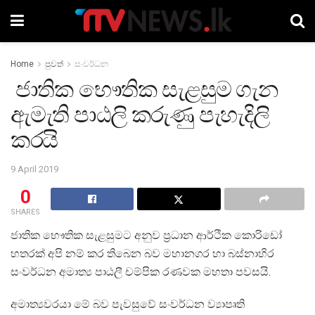
Home
පුවත්
සංවර්ධන
ජාතික භෞතික සැළසුම ගැන
ඇමැති පාඨලි කරුණු පැහැදිලි
කරයි
9 April 2019
0
SHARES
ජාතික භෞතික සැළසුමට අනුව ප්‍රධාන ආර්ථික කොරිඩෝ
හතරක් අපි නම් කර තිබෙන බව මහානගර හා බස්නාහිර
සංවර්ධන අමාත්‍ය පාඨලී චම්පික රණවක මහතා පවසයි.
අමාත්‍යවරයා මේ බව පැවසුවේ සංවර්ධන ව්‍යාපෘති