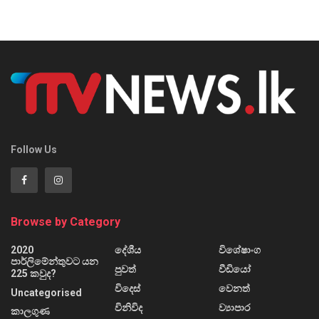
Follow Us
Browse by Category
2020
දේශීය
විශේෂාංග
පාර්ලිමේන්තුවට යන
පුවත්
වීඩියෝ
225 කවුද?
විදෙස්
වෙනත්
Uncategorised
විනිවිද
ව්‍යාපාර
කාලගුණ