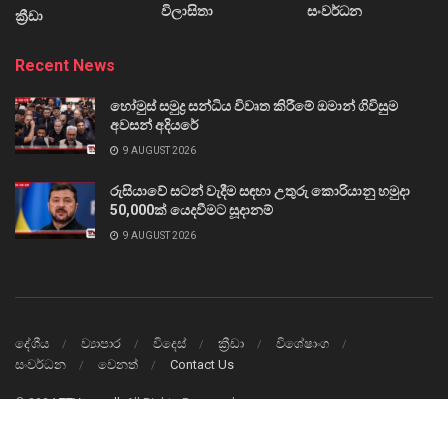
විලාසිතා
සංවර්ධන
ක්‍රීඩා
Recent News
හෝමුස් සමුද්‍ර සන්ධිය විවෘත කිරීමේ ඔමාන් ගිවිසුම
අවසන් අදියරේ
9 AUGUST 2026
රුසියාවේ සටන් වැදීම සඳහා උතුරු කොරියානු හමුදා
50,000ක් යෙදවීමට සූදානම්
9 AUGUST 2026
දේශීය
ව්‍යාපාර
විදෙස්
ක්‍රීඩා
විශේෂාංග
සංවර්ධන
වෙනත්
Contact Us
© 2024
TTVnews.lk
All Rights Reserved