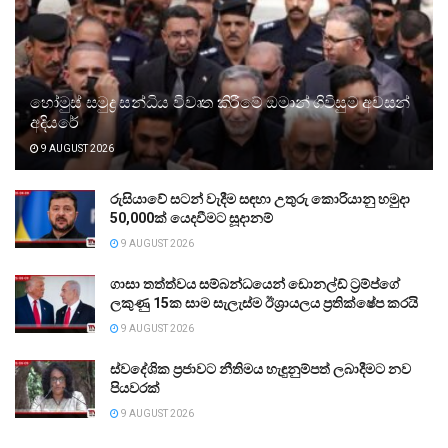
හෝමුස් සමුද්‍ර සන්ධිය විවෘත කිරීමේ ඔමාන් ගිවිසුම අවසන්
අදියරේ
9 AUGUST 2026
රුසියාවේ සටන් වැදීම සඳහා උතුරු කොරියානු හමුදා
50,000ක් යෙදවීමට සූදානම්
9 AUGUST 2026
ගාසා තත්ත්වය සම්බන්ධයෙන් ඩොනල්ඩ් ට්‍රම්ප්ගේ
ලකුණු 15ක සාම සැලැස්ම ඊශ්‍රායලය ප්‍රතික්ෂේප කරයි
9 AUGUST 2026
ස්වදේශික ප්‍රජාවට නීතිමය හැඳුනුම්පත් ලබාදීමට නව
පියවරක්
9 AUGUST 2026