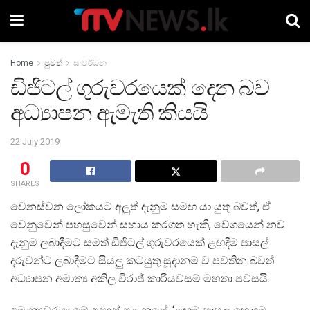
Home
පුවත්
සංවර්ධන
ඩිජිටල් ගුරුවරයෙක් දෙන බව
අධ්‍යාපන ඇමැති කියයි
22 July 2019
0
SHARES
වෙනස්වන ලෝකයට අලුත් දැනුම සමඟ යා යුතු බවත්, ඒ
වෙනුවෙන් පහසුවෙන් සහාය කරගත හැකි, වේගයෙන් නව
දැනුම ලබාදීමට සමත් ඩිජිටල් ගුරුවරයෙක් ළඟදීම පාසල්
දරුවන්ට ලබාදීමට සියලු කටයුතු සූදානම් ව පවතින බවත්
අධ්‍යාපන අමාත්‍ය අකිල විරාජ් කාරියවසම් මහතා පවසයි.