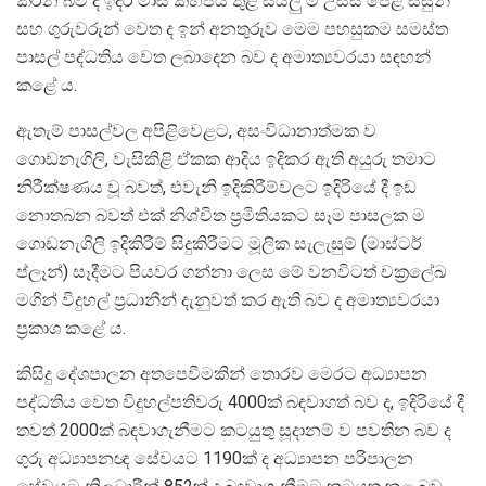
කරන බව ද ඉදිරි මාස කිහිපය තුළ සියලු ම උසස් පෙළ සිසුන්
සහ ගුරුවරුන් වෙත ද ඉන් අනතුරුව මෙම පහසුකම සමස්ත
පාසල් පද්ධතිය වෙත ලබාදෙන බව ද අමාත්‍යවරයා සඳහන්
කළේ ය.
ඇතැම් පාසල්වල අපිළිවෙළට, අසංවිධානාත්මක ව
ගොඩනැගිලි, වැසිකිළි ඒකක ආදිය ඉදිකර ඇති අයුරු තමාට
නිරීක්ෂණය වූ බවත්, එවැනි ඉදිකිරීම්වලට ඉදිරියේ දී ඉඩ
නොතබන බවත් එක් නිශ්චිත ප්‍රමිතියකට සෑම පාසලක ම
ගොඩනැගිලි ඉදිකිරීම් සිදුකිරීමට මූලික සැලැසුම් (මාස්ටර්
ප්ලෑන්) සෑදීමට පියවර ගන්නා ලෙස මේ වනවිටත් චක්‍රලේඛ
මගින් විදුහල් ප්‍රධානීන් දැනුවත් කර ඇති බව ද අමාත්‍යවරයා
ප්‍රකාශ කළේ ය.
කිසිදු දේශපාලන අතපෙවීමකින් තොරව මෙරට අධ්‍යාපන
පද්ධතිය වෙත විදුහල්පතිවරු 4000ක් බඳවාගත් බව ද, ඉදිරියේ දී
තවත් 2000ක් බඳවාගැනීමට කටයුතු සූදානම් ව පවතින බව ද
ගුරු අධ්‍යාපනඥ සේවයට 1190ක් ද අධ්‍යාපන පරිපාලන