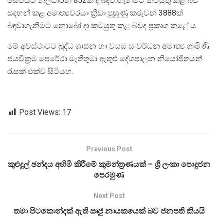
සේවයට නිලධාරීන් 852ක් ද බඳවාගැනීමට කටයුතු කළ බව
සඳහන් කළ අමාත්‍යවරයා ක්‍රීඩා පුහුණු කරුවන් 3888ක්
බඳවාගැනීමට නොබෝ දා කටයුතු කළ බවද ප්‍රකාශ කළේ ය.
මේ අවස්ථාවට බුද්ධ ශාසන හා වයඹ සංවර්ධන අමාත්‍ය ගාමිණී
ජයවික්‍රම පෙරේරා මැතිතුමා ඇතුළු දේශපාලන නියෝජිතයන්
රැසක් එක්ව සිටියහ.
Post Views:
17
Previous Post
කුළුදුල් ඡන්දය අහිමි කිරීමේ කුමන්ත‍්‍රණයක් – ශ්‍රී ලංකා පොදුජන
පෙරමුණ
Next Post
තමා පිටකොන්දක් ඇති ඍජු නායකයෙක් බව ජනපති කියයි