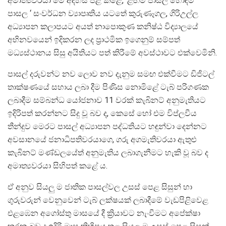
අමාත්‍යවරයා මේ අදහස් පළ කළේ, ‘ළඟම පාසල හොඳම
පාසල ‘ සංවර්ධන ව්‍යාපෘතිය යටතේ කුරුණෑගල, ගිරිඋල්ල
අධ්‍යාපන කලාපයට අයත් නාපොකුණ කනිෂ්ඨ විද්‍යාලයේ
අභිනවයෙන් ඉදිකරන ලද ප්‍රාථමික ඉගෙනුම් සම්පත්
මධ්‍යස්ථානය සිසු අයිතියට පත් කිරීමේ අවස්ථාවට එක්වෙමිනි.
පාසල් දරුවන්ට නව ලොව නව දැනුම සමඟ එක්වීමට ඩිජිටල්
තාක්ෂණයේ සහාය ලබා දීම පිණිස නොමිළේ ටැබ් පරිගණක
ලබාදීම සම්බන්ධ යෝජනාව 11 වරක් කැබිනට් අනුමැතියට
ඉදිරිපත් කරන්නට සිදු වූ බව ද, කෙසේ හෝ එම විප්ලවීය
තීන්දුව මෙරට පාසල් අධ්‍යාපන පද්ධතියට හඳුන්වා දෙන්නට
අවසානයේ ජනාධිපතිවරයාගෙ, ගරු අගමැතිවරයා ඇතුළු
කැබිනට් මණ්ඩලයේත් අනුමැතිය ලබාගැනීමට හැකි වූ බව ද
අමාත්‍යවරයා සිහිපත් කළේ ය.
ඒ අනුව සියලු ම ජාතික පාසල්වල උසස් පෙළ සිසුන් හා
ගුරුවරුන් වෙනුවෙන් ටැබ් ලක්ෂයක් ලබාදීමේ වැඩපිළිවෙළ
එළඹෙන අගෝස්තු මාසයේ දී ක්‍රියාවට නැංවීමට අපේක්ෂා