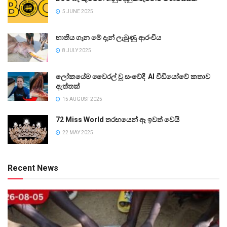
5 JUNE 2025
භාතිය ගැන මේ දැන් ලැබුණු ආරංචිය
8 JULY 2025
ලෝකයේම වෛරල් වූ සංවේදී AI වීඩියෝවේ කතාව
ඇත්තක්
15 AUGUST 2025
72 Miss World තරඟයෙන් ඈ ඉවත් වෙයි
22 MAY 2025
Recent News