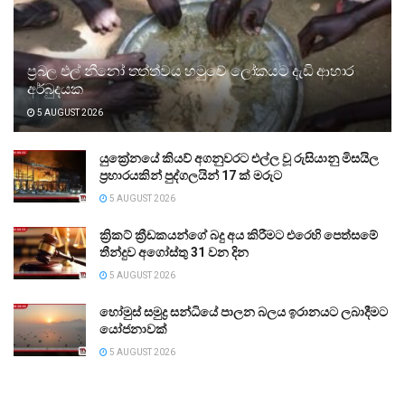
ප්‍රබල එල් නීනෝ තත්ත්වය හමුවේ ලෝකයට දැඩි ආහාර
අර්බුදයක
5 AUGUST 2026
යුක්‍රේනයේ කියව් අගනුවරට එල්ල වූ රුසියානු මිසයිල
ප්‍රහාරයකින් පුද්ගලයින් 17 ක් මරුට
5 AUGUST 2026
ක්‍රිකට් ක්‍රීඩකයන්ගේ බදු අය කිරීමට එරෙහි පෙත්සමේ
තීන්දුව අගෝස්තු 31 වන දින
5 AUGUST 2026
හෝමුස් සමුද්‍ර සන්ධියේ පාලන බලය ඉරානයට ලබාදීමට
යෝජනාවක්
5 AUGUST 2026