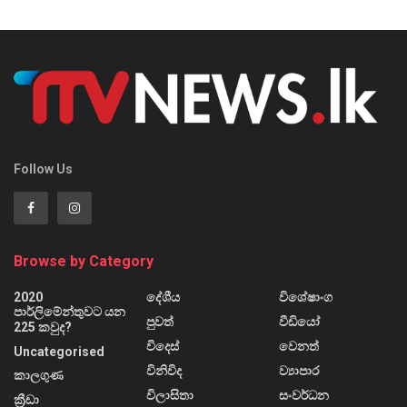
Follow Us
Browse by Category
2020
දේශීය
විශේෂාංග
පාර්ලිමේන්තුවට යන
පුවත්
වීඩියෝ
225 කවුද?
විදෙස්
වෙනත්
Uncategorised
විනිවිද
ව්‍යාපාර
කාලගුණ
විලාසිතා
සංවර්ධන
ක්‍රීඩා