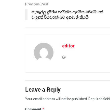
Previous Post
සැහැල්ලු දුම්රිය පද්ධතිය ඇරඹීය මෙරට ගත්
වැදගත් පියවරක් බව අගමැති කියයි
editor
Leave a Reply
Your email address will not be published.
Required fiel
*
Comment