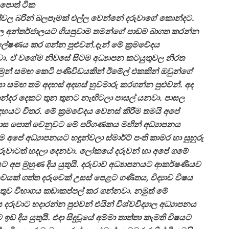
පොත් ටික
ල බරින් බලපෑමක් එල්ල වෙන්නේ දරුවාගේ කොන්දට.
ටවල අන්තර්ජාලයට ගියපුවාම තමන්ගේ පාඩම බාගත කරන්න
ලේෂණය කර ගන්න පුළුවන්.දැන් මේ ක්‍රමවේදය
වා. ඒ වගේම නිවසේ සිටම අධ්‍යාපන කටයුතුවල නිරත
මුන් සමඟ කෙටි පණිවිඩයකින් ඊමේල් එකකින් ඔවුන්ගේ
රයා සමඟ තම අදහස් අදහස් හුවමාරු කරගන්න පුළුවන්. අද
න්දර දෙකට තුන තුනට නැඟිටලා පාසල් යනවා. පාසල
දහයට විතර. මේ ක්‍රමවේදය වෙනස් කිරීම තමයි අපේ
ාස පොත් වෙනුවට මේ පරිගණකය මඟින් අධ්‍යාපනය
අපේ අධ්‍යාපනයට හඳුන්වලා ස්මාර්ට් පංති කාමර හා සුහුරු
ුවාටත් හදලා දෙනවා. ලෝකයේ දරුවන් හා අපේ ගමේ
 අප මුහුණ දිය යුතුයි. දරුවාව අධ්‍යාපනයට ආකර්ෂණීයව
 නවයක් ගත්ත දරුවෙක් උසස් පෙළට ගණිතය, විද්‍යාව විෂය
නැතුව විභාගය කඩාකප්පල් කර ගන්නවා. නමුත් මේ
ුවාට හදාරන්න පුළුවන් එයින් විශ්වවිද්‍යාල අධ්‍යාපනය
 දිය යුතුයි. එදා සිදුවූයේ අම්මා තාත්තා කැමති විෂයට