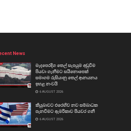
ecent News
මැදපෙරදිග තෙල් සැපයුම අඩුවීම
පියවා ගැනීමට සයිනොපෙක්
සමාගම රුසියානු තෙල් ආනයනය
ඉහළ නංවයි
6 AUGUST 2026
කියුබාවට එරෙහිව නව සම්බාධක
පැනවීමට ඇමරිකාව පියවර ගනී
6 AUGUST 2026