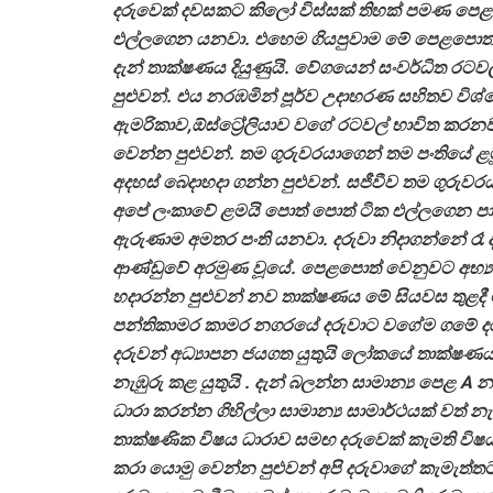
දරුවෙක් දවසකට කිලෝ විස්සක් තිහක් පමණ පෙළ
එල්ලගෙන යනවා. එහෙම ගියපුවාම මේ පෙළපොත්ව
දැන් තාක්ෂණය දියුණුයි. වේගයෙන් සංවර්ධිත ර
පුළුවන්. එය නරඹමින් පූර්ව උදාහරණ සහිතව විශ්
ඇමරිකාව,ඕස්ට්‍රේලියාව වගේ රටවල් භාවිත කරන
වෙන්න පුළුවන්. තම ගුරුවරයාගෙන් තම පංතියේ ළ
අදහස් බෙදාහදා ගන්න පුළුවන්. සජීවීව තම ගුරුව
අපේ ලංකාවේ ළමයි පොත් පොත් ටික එල්ලගෙන පා
ඇරුණාම අමතර පංති යනවා. දරුවා නිදාගන්නේ රෑ 
ආණ්ඩුවේ අරමුණ වූයේ. පෙළපොත් වෙනුවට අභ්‍ය
හදාරන්න පුළුවන් නව තාක්ෂණය මේ සියවස තුළදී ම 
පන්තිකාමර කාමර නගරයේ දරුවාට වගේම ගමේ දර
දරුවන් අධ්‍යාපන ජයගත යුතුයි ලෝකයේ තාක්ෂණයට
නැඹුරු කළ යුතුයි . දැන් බලන්න සාමාන්‍ය පෙළ A
ධාරා කරන්න ගිහිල්ලා සාමාන්‍ය සාමාර්ථයක් වත් 
තාක්ෂණික විෂය ධාරාව සමඟ දරුවෙක් කැමති විෂය දර
කරා යොමු වෙන්න පුළුවන් අපි දරුවාගේ කැමැත්තට ඉඩ