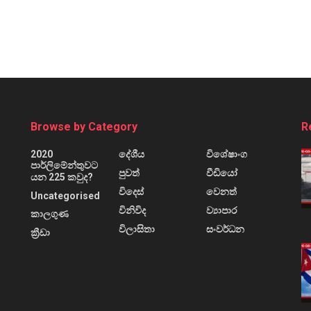
Browse by Category
R
2020
දේශීය
විශේෂාංග
පාර්ලිමේන්තුවට
පුවත්
වීඩියෝ
යන 225 කවුද?
විදෙස්
වෙනත්
Uncategorised
විනිවිද
ව්‍යාපාර
කාලගුණ
විලාසිතා
සංවර්ධන
ක්‍රීඩා