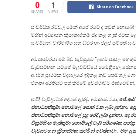
0
1
Share on Facebook
SHARES
VIEWS
සංවර්ධිත රටවල් මෙන් අපේ රටේ ද තවත් නොබෝ ක
මඟින් අධ්‍යාපන ක්‍රියාකාරකම් සිදු කළ හැකි රටක් 
සංවර්ධන, වාරිමාර්ග සහ ධීවර හා ජලජ සම්පත් සංවර
අමාත්‍යවරයා මේ බව පැවසුවේ “ළඟම පාසල හොඳ
වැඩසටහන යටතේ මැදවච්චියේ මෛත්‍රීපාල සේන
ආදර්ශ ප්‍රාථමික විද්‍යාලයේ ඉදිකළ නව තෙමහල් ග
ජනතා අයිතියට පත් කිරීමේ අවස්ථාවට එක්වෙමින්.
එහිදී වැඩිදුරටත් අදහස් දැක්වූ අමාත්‍යවරයා,
ජේ.ආර්
ජනාධිපතිතුමා නොමිලේ පොත් ටික ලබා දුන්නා. ප්‍ර
ජනාධිපතිතුමා නොමිලේ සුදු රෙදි ලබා දුන්නා. අද රන
වික්‍රමසිංහ මැතිතුමා නොමිලේ ටැබ් පරිගණක යන්ත්‍ර
වැඩසටහන ක්‍රියාත්මක කරමින් පවතිනවා . මම දැක