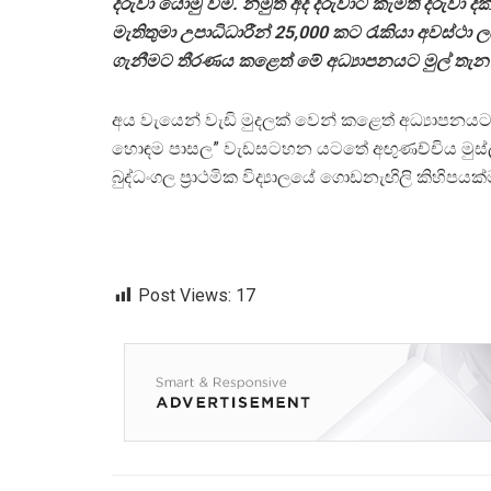
දරුවා යොමු වීම. නමුත් අද දරුවාට කැමති දරුවා දක
මැතිතුමා උපාධිධාරීන් 25,000 කට රැකියා අවස්ථා ල
ගැනීමට තීරණය කළෙත් මේ අධ්‍යාපනයට මුල් තැන 
අය වැයෙන් වැඩි මුදලක් වෙන් කළෙත් අධ්‍යාපනය
හොඳම පාසල” වැඩසටහන යටතේ අඟුණච්චිය මුස්ලිම් මහ
බුද්ධංගල ප්‍රාථමික විද්‍යාලයේ ගොඩනැඟිලි කිහිපයක
Post Views:
17