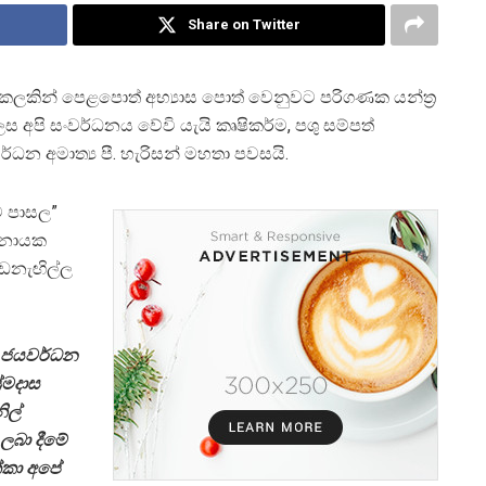
Share on Twitter
ලකින් පෙළපොත් අභ්‍යාස පොත් වෙනුවට පරිගණක යන්ත්‍ර
ලෙස අපි සංවර්ධනය වේවි යැයි කෘෂිකර්ම, පශු සම්පත්
්ධන අමාත්‍ය පී. හැරිසන් මහතා පවසයි.
ම පාසල”
ානායක
ොඩනැඟිල්ල
 ජයවර්ධන
ේමදාස
ිල්
 ලබා දීමේ
්කා අපේ