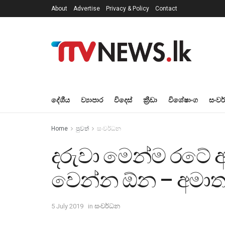
About
Advertise
Privacy & Policy
Contact
දේශීය
ව්‍යාපාර
විදෙස්
ක්‍රීඩා
විශේෂාංග
සංවර
Home
පුවත්
සංවර්ධන
දරුවා මෙන්ම රටේ අධ
වෙන්න ඕන – අමාත්‍ය
5 July 2019
in
සංවර්ධන