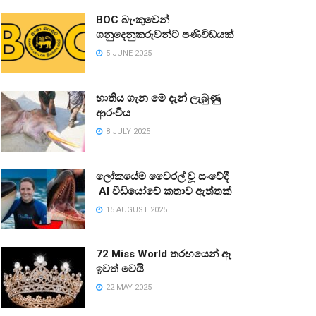
BOC බැංකුවෙන්
ගනුදෙනුකරුවන්ට පණිවිඩයක්
5 JUNE 2025
භාතිය ගැන මේ දැන් ලැබුණු
ආරංචිය
8 JULY 2025
ලෝකයේම වෛරල් වූ සංවේදී
AI වීඩියෝවේ කතාව ඇත්තක්
15 AUGUST 2025
72 Miss World තරඟයෙන් ඈ
ඉවත් වෙයි
22 MAY 2025