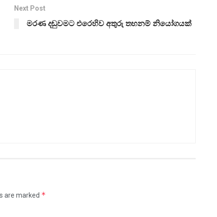
Next Post
මරණ දඬුවමට එරෙහිව අතුරු තහනම් නියෝගයක්
*
ds are marked