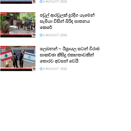
6 AUGUST 2026
පවුල් ආරවුලක් දුරදිග යෑමෙන්
සැමියා විසින් බිරිඳ ඝාතනය
කෙරේ
6 AUGUST 2026
ලෙබනන් – ඊශ්‍රායල සටන් විරාම
සාකච්ඡා කිසිදු එකඟතාවකින්
තොරව අවසන් වෙයි
6 AUGUST 2026