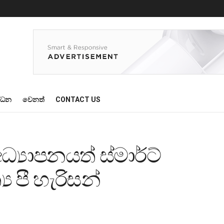
්ධන
වෙනත්
CONTACT US
්‍යාපනයත් ස්මාර්ට්
 පී හැරිසන්