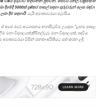
්ෂ විෂය දරුවාට හදාරන්න පුළුවන්. මෙවර රනිල් වික්‍රමසිංහ
බා දීමේදී 5000ක් දුෂ්කර පාසල් සඳහා ගුරුවරුන් ලෙස බඳවා
ලබා දීම සඳහායි
. යැයි අමාත්‍යවරයා පැවසිය.
ට ඒ අපේ රටේ අධ්‍යාපනය නගාසිටුවීම උදෙසා. “ළඟම පාසල
ා විද්‍යාලයත්,කිරිගල්වැව මහා විද්‍යාලයත්, පදවිය
්ම අමාත්‍යවරයා විසින් ජනතා අයිතියට පත් කරන ලදී.