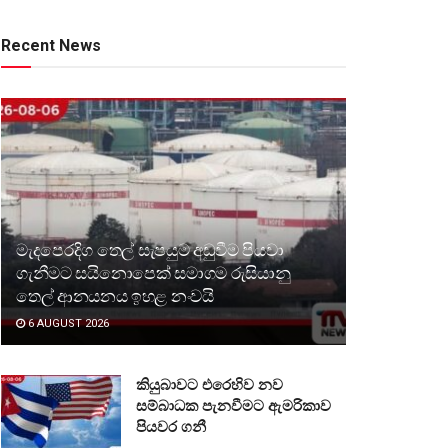
Recent News
මැදපෙරදිග තෙල් සැපයුම අඩුවීම පියවා
ගැනීමට සයිනොපෙක් සමාගම රුසියානු
තෙල් ආනයනය ඉහළ නංවයි
6 AUGUST 2026
කියුබාවට එරෙහිව නව
සම්බාධක පැනවීමට ඇමරිකාව
පියවර ගනී