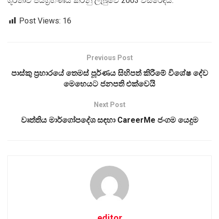
ශූරතාව ජයග්‍රහණය කරනු ලැබුවේ 2003 වසරේදියි.
Post Views:
16
Previous Post
පාස්කු ප්‍රහාරයේ තෙමස් පූර්ණය සිහිපත් කිරීමේ විශේෂ දේව
මෙහෙයට ජනපති එක්වෙයි
Next Post
වෘත්තිය මාර්ගෝපදේශ සඳහා CareerMe ජංගම යෙදුම
editor