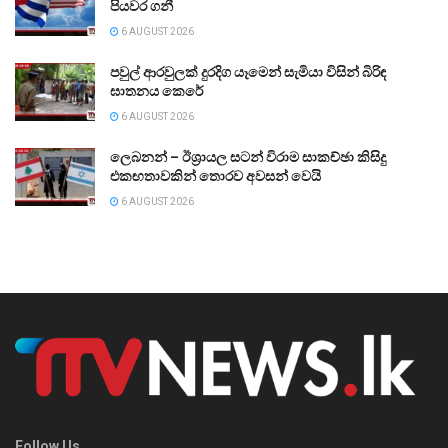
පියවර ගනී
6 AUGUST 2026
පවුල් ආරවුලක් දුරදිග යෑමෙන් සැමියා විසින් බිරිඳ
ඝාතනය කෙරේ
6 AUGUST 2026
ලෙබනන් – ඊශ්‍රායල සටන් විරාම සාකච්ඡා කිසිදු
එකඟතාවකින් තොරව අවසන් වෙයි
6 AUGUST 2026
Follow Us