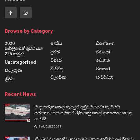
Browse by Category
2020
දේශීය
විශේෂාංග
පාර්ලිමේන්තුවට යන
පුවත්
වීඩියෝ
225 කවුද?
විදෙස්
වෙනත්
Uncategorised
විනිවිද
ව්‍යාපාර
කාලගුණ
විලාසිතා
සංවර්ධන
ක්‍රීඩා
Recent News
මැදපෙරදිග තෙල් සැපයුම අඩුවීම පියවා ගැනීමට
සයිනොපෙක් සමාගම රුසියානු තෙල් ආනයනය ඉහළ
නංවයි
6 AUGUST 2026
කියුබාවට එරෙහිව නව සම්බාධක පැනවීමට ඇමරිකාව