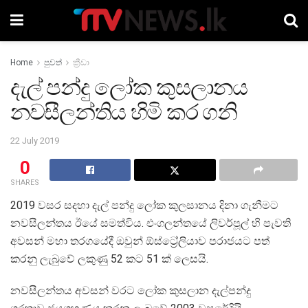
Home
පුවත්
ක්‍රීඩා
දැල් පන්දු ලෝක කුසලානය
නවසීලන්තිය හිමි කර ගනි
22 July 2019
0
SHARES
2019 වසර සදහා දැල් පන්දු ලෝක කුලසානය දිනා ගැනීමට
නවසීලන්තය ඊයේ සමත්විය. එංගලන්තයේ ලිවර්පූල් හි පැවති
අවසන් මහා තරගයේදී ඔවුන් ඕස්ට්‍රේලියාව පරාජයට පත්
කරනු ලැබුවේ ලකුණු 52 කට 51 ක් ලෙසයි.
නවසීලන්තය අවසන් වරට ලෝක කුසලාන දැල්පන්දු