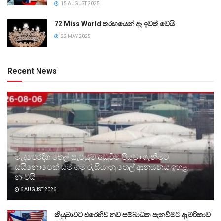
15 AUGUST 2025
72 Miss World තරඟයෙන් ඈ ඉවත් වෙයි
22 MAY 2025
Recent News
මැදපෙරදිග තෙල් සැපයුම අඩුවීම පියවා ගැනීමට
සයිනොපෙක් සමාගම රුසියානු තෙල් ආනයනය ඉහළ
නංවයි
6 AUGUST 2026
කියුබාවට එරෙහිව නව සම්බාධක පැනවීමට ඇමරිකාව