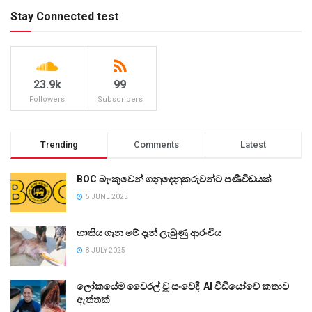
Stay Connected test
23.9k
99
Followers
Subscribers
Trending
Comments
Latest
BOC බැංකුවෙන් ගනුදෙනුකරුවන්ට පණිවිඩයක්
5 JUNE 2025
භාතිය ගැන මේ දැන් ලැබුණු ආරංචිය
8 JULY 2025
ලෝකයේම වෛරල් වූ සංවේදී AI වීඩියෝවේ කතාව
ඇත්තක්