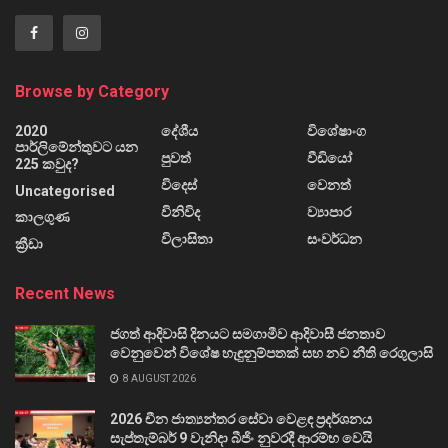
Browse by Category
2020
දේශීය
විශේෂාංග
පාර්ලිමේන්තුවට යන
පුවත්
වීඩියෝ
225 කවුද?
විදෙස්
වෙනත්
Uncategorised
විනිවිද
ව්‍යාපාර
කාලගුණ
විලාසිතා
සංවර්ධන
ක්‍රීඩා
Recent News
ජගත් ආදිවාසි දිනයට සමගාමීව ආදිවාසී ජනතාව
වෙනුවෙන් විශේෂ හැඳුනුම්පතක් සහ නව නීති රෙගුලාසි
8 AUGUST 2026
2026 චීන ජාත්‍යන්තර සේවා වෙළඳ ප්‍රදර්ශනය
සැප්තැම්බර් 9 වැනිදා බීජිං නුවරදී ආරම්භ වෙයි