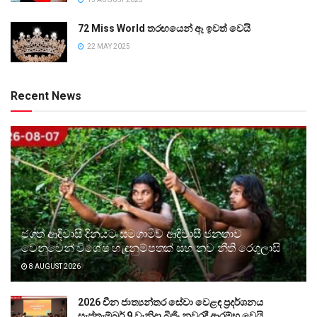
72 Miss World තරඟයෙන් ඈ ඉවත් වෙයි
22 MAY 2025
Recent News
ජගත් ආදිවාසි දිනයට සමගාමීව ආදිවාසී ජනතාව
වෙනුවෙන් විශේෂ හැඳුනුම්පතක් සහ නව නීති රෙගුලාසි
8 AUGUST 2026
2026 චීන ජාත්‍යන්තර සේවා වෙළඳ ප්‍රදර්ශනය
සැප්තැම්බර් 9 වැනිදා බීජිං නුවරදී ආරම්භ වෙයි