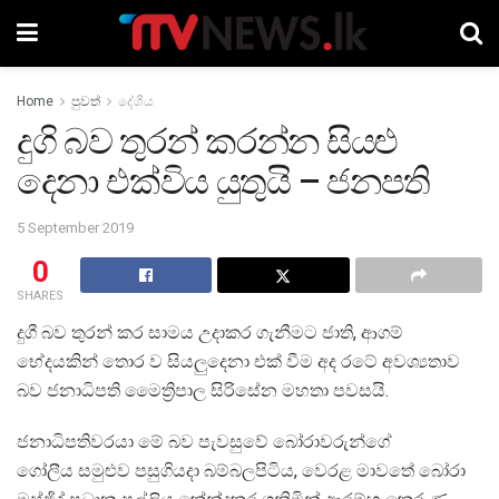
Home
පුවත්
දේශීය
දුගි බව තුරන් කරන්න සියළු
දෙනා එක්විය යුතුයි – ජනපති
5 September 2019
0
SHARES
දුගී බව තුරන් කර සාමය උදාකර ගැනීමට ජාති, ආගම්
භේදයකින් තොර ව සියලුදෙනා එක් වීම අද රටේ අවශ්‍යතාව
බව ජනාධිපති මෛත්‍රිපාල සිරිසේන මහතා පවසයි.
ජනාධිපතිවරයා මේ බව පැවසුවේ බෝරාවරුන්ගේ
ගෝලීය සමුළුව පසුගියදා බම්බලපිටිය, වෙරළ මාවතේ බෝරා