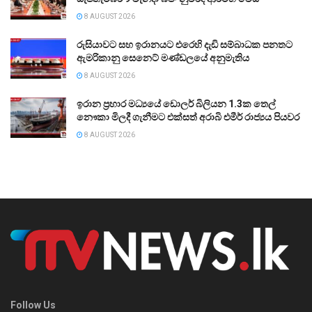
8 AUGUST 2026
රුසියාවට සහ ඉරානයට එරෙහි දැඩි සම්බාධක පනතට
ඇමරිකානු සෙනෙට් මණ්ඩලයේ අනුමැතිය
8 AUGUST 2026
ඉරාන ප්‍රහාර මධ්‍යයේ ඩොලර් බිලියන 1.3ක තෙල්
නෞකා මිලදී ගැනීමට එක්සත් අරාබි එමීර් රාජ්‍යය පියවර
8 AUGUST 2026
Follow Us