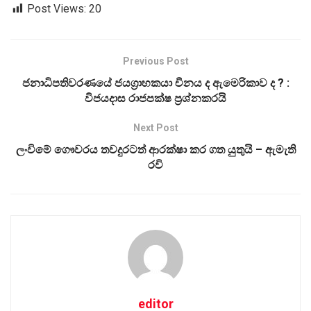
Post Views:
20
Previous Post
ජනාධිපතිවරණයේ ජයග්‍රාහකයා චීනය ද ඇමෙරිකාව ද ? :
විජයදාස රාජපක්ෂ ප්‍රශ්නකරයි
Next Post
ලංවිමේ ගෞවරය තවදුරටත් ආරක්ෂා කර ගත යුතුයි – ඇමැති
රවි
editor