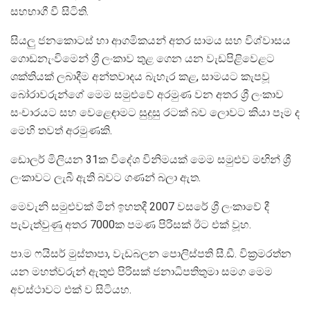
සහභාගී වී සිටිති.
සියලු ජනකොටස් හා ආගමිකයන් අතර සාමය සහ විශ්වාසය
ගොඩනැංවිමෙන් ශ්‍රී ලංකාව තුළ ගෙන යන වැඩපිළිවෙළට
ශක්තියක් ලබාදීම අන්තවාදය බැහැර කළ, සාමයට කැපවූ
බෝරාවරුන්ගේ මෙම සමුළුවේ අරමුණ වන අතර ශ්‍රී ලංකාව
සංචාරයට සහ වෙළෙඳාමට සුදුසු රටක් බව ලොවට කියා පෑම ද
මෙහි තවත් අරමුණකි.
ඩොලර් මිලියන 31ක විදේශ විනිමයක් මෙම සමුළුව මඟින් ශ්‍රී
ලංකාවට ලැබී ඇති බවට ගණන් බලා ඇත.
මෙවැනි සමුළුවක් මින් ඉහතදී 2007 වසරේ ශ්‍රී ලංකාවේ දී
පැවැත්වුණු අතර 7000ක පමණ පිරිසක් ඊට එක් වූහ.
පා.ම ෆයිසර් මුස්තාපා, වැඩබලන පොලිස්පති සී.ඩී. වික්‍රමරත්න
යන මහත්වරුන් ඇතුළු පිරිසක් ජනාධිපතිතුමා සමග මෙම
අවස්ථාවට එක් ව සිටියහ.