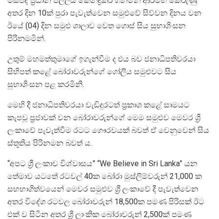
මස්ජිද් ප්‍රධාන පල්ලිය කේන්ද්‍රකර ගනිමින් ආරම්භ කෙරුණු
අතර දින 10ක් පුරා පැවැත්වෙන සමුළුවේ සිව්වන දිනය වන
ඊයේ (04) දින සමුළු ශාලාව වෙත ගොස් සිය සුභාශිංසන
පිරිනමමින්.
උතුම් මහමත්තුමාගේ ඉගැන්වීම ද එය බව ජනාධිපතිවරයා
සිහිපත් කළේ බෝරාවරුන්ගේ ගෝලීය සමුළුවට සිය
සුභාශිංසන පළ කරමිනි.
මෙහි දී ජනාධිපතිවරයා වැඩිදුරටත් ප්‍රකාශ කළේ සාමයට
කැපවූ ප්‍රජාවක් වන බෝරාවරුන්ගේ මෙම සමුළුව මෙවර ශ්‍රී
ලංකාවේ පැවැත්වීම රටට ගෞරවයක් බවත් ඒ වෙනුවෙන් සිය
ස්තූතිය පිරිනමන බවත් ය.
“අපට ශ්‍රී ලංකාව විශ්වාසය” “We Believe in Sri Lanka” යන
තේමාව යටතේ රටවල් 40ක බෝරා මුස්ලිම්වරුන් 21,000 ක
සහභාගිත්වයෙන් මෙවර සමුළුව ශ්‍රී ලංකාවේ දී පැවැත්වෙන
අතර විදේශ රටවල බෝරාවරුන් 18,500ක පමණ පිරිසක් ඊට
එක් ව සිටින අතර ශ්‍රී ලාංකික බෝරාවරුන් 2,500ක් පමණ