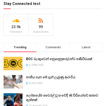
Stay Connected test
23.9k
99
Followers
Subscribers
Trending
Comments
Latest
BOC බැංකුවෙන් ගනුදෙනුකරුවන්ට පණිවිඩයක්
5 JUNE 2025
භාතිය ගැන මේ දැන් ලැබුණු ආරංචිය
8 JULY 2025
ලෝකයේම වෛරල් වූ සංවේදී AI වීඩියෝවේ කතාව
ඇත්තක්
15 AUGUST 2025