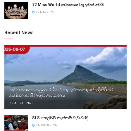
72 Miss World තරඟයෙන් ඈ ඉවත් වෙයි
22 MAY 2025
Recent News
සේනානායක සමුද්‍රයේ ධීවර නැංගුරම්පොළක් ඉදිකිරීමේ
යෝජනාව පිළිබඳව අවධානය
7 AUGUST 2026
SLS හෙල්මට් නැත්නම් වැඩ වරදී
7 AUGUST 2026