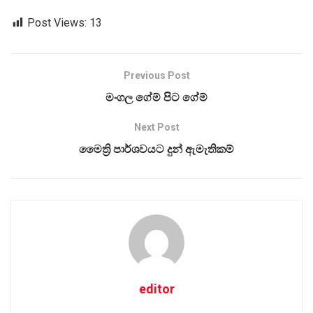
Post Views:
13
Previous Post
මංගල ගේම් පිට ගේම්
Next Post
මෛත්‍රි පාර්ශවයට දුන් ඇමැතිකම්
editor