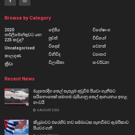
Browse by Category
2020
දේශීය
විශේෂාංග
පාර්ලිමේන්තුවට යන
පුවත්
වීඩියෝ
225 කවුද?
විදෙස්
වෙනත්
Uncategorised
විනිවිද
ව්‍යාපාර
කාලගුණ
විලාසිතා
සංවර්ධන
ක්‍රීඩා
Recent News
මැදපෙරදිග තෙල් සැපයුම අඩුවීම පියවා ගැනීමට
සයිනොපෙක් සමාගම රුසියානු තෙල් ආනයනය ඉහළ
නංවයි
6 AUGUST 2026
කියුබාවට එරෙහිව නව සම්බාධක පැනවීමට ඇමරිකාව
පියවර ගනී