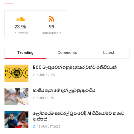
23.9k
99
Followers
Subscribers
Trending
Comments
Latest
BOC බැංකුවෙන් ගනුදෙනුකරුවන්ට පණිවිඩයක්
5 JUNE 2025
භාතිය ගැන මේ දැන් ලැබුණු ආරංචිය
8 JULY 2025
ලෝකයේම වෛරල් වූ සංවේදී AI වීඩියෝවේ කතාව
ඇත්තක්
15 AUGUST 2025