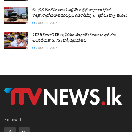
මීගමුව බන්ධනාගාර ගැටුම් නඩුව සැකකරුවන්
හඳුනාගැනීමේ පෙරට්ටුව අගෝස්තු 21 දක්වා කල් තැබේ
7 AUGUST 2026
2026 වසරේ 05 ශ්‍රේණිය ශිෂ්‍යත්ව විභාගය අනිද්දා
මධ්‍යස්ථාන 2,723කදී පැවැත්වේ
7 AUGUST 2026
Follow Us