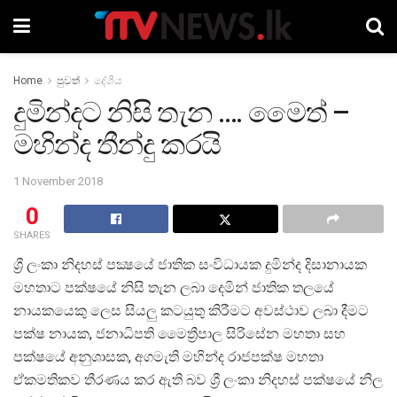
Home
පුවත්
දේශීය
දුමින්දට නිසි තැන …. මෛත්‍ –
මහින්ද තීන්දු කරයි
1 November 2018
0
SHARES
ශ්‍රී ලංකා නිදහස් පක්‍ෂයේ ජාතික සංවිධායක දුමින්ද දිසානායක
මහතාට පක්ෂයේ නිසි තැන ලබා දෙමින් ජාතික තලයේ
නායකයෙකු ලෙස සියලු කටයුතු කිරීමට අවස්ථාව ලබා දීමට
පක්ෂ නායක, ජනාධිපති මෛත්‍රීපාල සිරිසේන මහතා සහ
පක්ෂයේ අනුශාසක, අගමැති මහින්ද රාජපක්ෂ මහතා
ඒකමතිකව තීරණය කර ඇති බව ශ්‍රී ලංකා නිදහස් පක්ෂයේ නිල