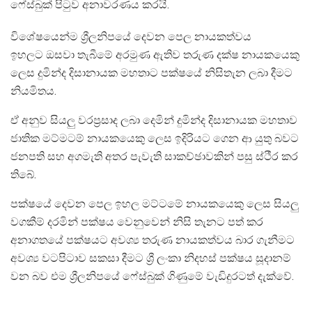
ෆේස්බුක් පිටුව අනාවරණය කරයි.
විශේෂයෙන්ම ශ්‍රීලනිපයේ දෙවන පෙල නායකත්වය
ඉහලට ඔසවා තැබීමේ අරමුණ ඇතිව තරුණ දක්ෂ නායකයෙකු
ලෙස දුමින්ද දිසානායක මහතාට පක්ෂයේ නිසිතැන ලබා දීමට
නියමිතය.
ඒ අනුව සියලු වරප්‍රසාද ලබා දෙමින් දුමින්ද දිසානායක මහතාව
ජාතික මට්මටම් නායකයෙකු ලෙස ඉදිරියට ගෙන ආ යුතු බවට
ජනපති සහ අගමැති අතර පැවැති සාකච්ඡාවකින් පසු ස්ථීර කර
තිබේ.
පක්ෂයේ දෙවන පෙල ඉහල මට්ටමේ නායකයෙකු ලෙස සියලු
වගකීම් දරමින් පක්ෂය වෙනුවෙන් නිසි තැනට පත් කර
අනාගතයේ පක්ෂයට අවශ්‍ය තරුණ නායකත්වය බාර ගැනීමට
අවශ්‍ය වටපිටාව සකසා දීමට ශ්‍රී ලංකා නිදහස් පක්ෂය සූදානම්
වන බව එම ශ්‍රීලනිපයේ ෆේස්බුක් ගිණුමේ වැඩිදුරටත් දැක්වේ.