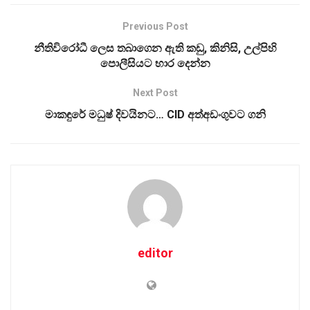
Previous Post
නීතිවිරෝධී ලෙස තබාගෙන ඇති කඩු, කිනිසි, උල්පිහි
පොලීසියට භාර දෙන්න
Next Post
මාකඳුරේ මධුෂ් දිවයිනට… CID අත්අඩංගුවට ගනි
editor