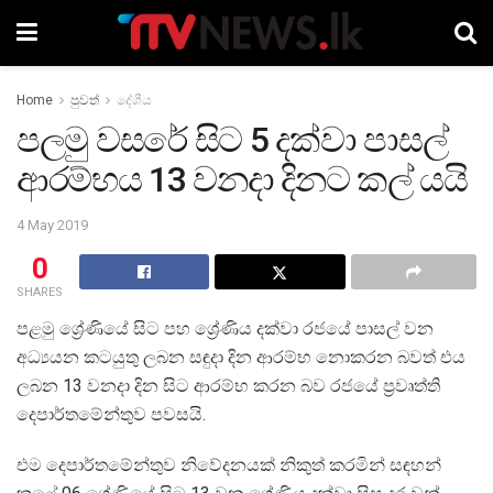
Home
පුවත්
දේශීය
පලමු වසරේ සිට 5 දක්වා පාසල්
ආරම්භය 13 වනදා දිනට කල් යයි
4 May 2019
0
SHARES
පළමු ශ්‍රේණියේ සිට පහ ශ්‍රේණිය දක්වා රජයේ පාසල් වන
අධ්‍යයන කටයුතු ලබන සඳුදා දින ආරම්භ නොකරන බවත් එය
ලබන 13 වනදා දින සිට ආරම්භ කරන බව රජයේ ප්‍රවෘත්ති
දෙපාර්තමේන්තුව පවසයි.
එම දෙපාර්තමේන්තුව නිවේදනයක් නිකුත් කරමින් සඳහන්