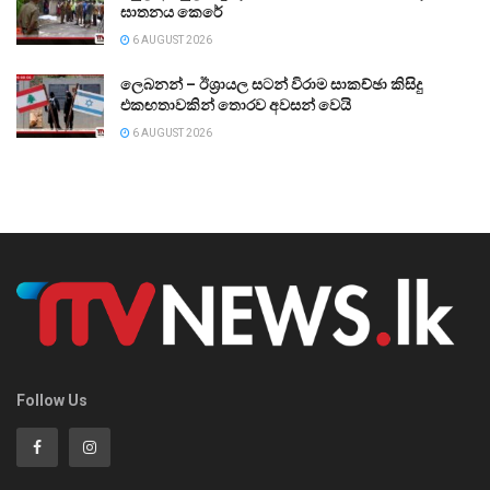
ඝාතනය කෙරේ
6 AUGUST 2026
ලෙබනන් – ඊශ්‍රායල සටන් විරාම සාකච්ඡා කිසිදු
එකඟතාවකින් තොරව අවසන් වෙයි
6 AUGUST 2026
Follow Us