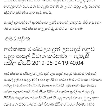
කළේ 06 ශ්‍රේණියේ සිට 13 වන ශ්‍රේණිය දක්වා සිසු දරුවන්
වෙනුවෙන් අධ්‍යයන කටයුතු පමණක් ලබන සඳුදා යළි ආරම්භ
කිරීමට තීරණය කර ඇති බවයි.
පාසල් දරුවන්ගේ ආරක්ෂාව උපරිමයෙන් තහවුරු කිරීම සඳහා
රජය මෙම ආරක්ෂක සැලසුම ක්‍රියාවට නංවා තිබේ.
පෙර පුවත
ආරක්ෂක මණ්ඩලය දුන් උපදෙස් අනුව
සදුදා පාසල් විවෘත කරනවා – ඇමැති
අකිල කියයි 2019-05-04 19:40:04
ආරක්ෂක මණ්ඩලය ලබා දුන් උපදෙස් අනුව සියළුම රජයේ
පාසල් ලබන සදුදා (06) දින ආරම්භ කරන බව අධ්‍යාපන අමාත්‍ය
අකිල විරාජ් කාරියවසම් මහතා පවසයි. අමාත්‍යවරයා මාධ්‍ය
වෙත අදහස් දක්වමින් කියා සිටියේ පාස්කු ඉරුදින එල්ල වූ
පිපිරීම් මාලාවත් සමග දිවයිනේ සියලු පාසල් වසා දැමුණු අතර
එළබෙන සදුදා යළි පාසල් විවෘත කිරීමට රජය තීරණය කර