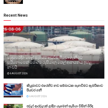
Recent News
මැදපෙරදිග තෙල් සැපයුම අඩුවීම පියවා ගැනීමට
සයිනොපෙක් සමාගම රුසියානු තෙල් ආනයනය ඉහළ
නංවයි
6 AUGUST 2026
කියුබාවට එරෙහිව නව සම්බාධක පැනවීමට ඇමරිකාව
පියවර ගනී
6 AUGUST 2026
පවුල් ආරවුලක් දුරදිග යෑමෙන් සැමියා විසින් බිරිඳ