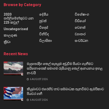
Browse by Category
2020
දේශීය
විශේෂාංග
පාර්ලිමේන්තුවට යන
පුවත්
වීඩියෝ
225 කවුද?
විදෙස්
වෙනත්
Uncategorised
විනිවිද
ව්‍යාපාර
කාලගුණ
විලාසිතා
සංවර්ධන
ක්‍රීඩා
Recent News
මැදපෙරදිග තෙල් සැපයුම අඩුවීම පියවා ගැනීමට
සයිනොපෙක් සමාගම රුසියානු තෙල් ආනයනය ඉහළ
නංවයි
6 AUGUST 2026
කියුබාවට එරෙහිව නව සම්බාධක පැනවීමට ඇමරිකාව
පියවර ගනී
6 AUGUST 2026