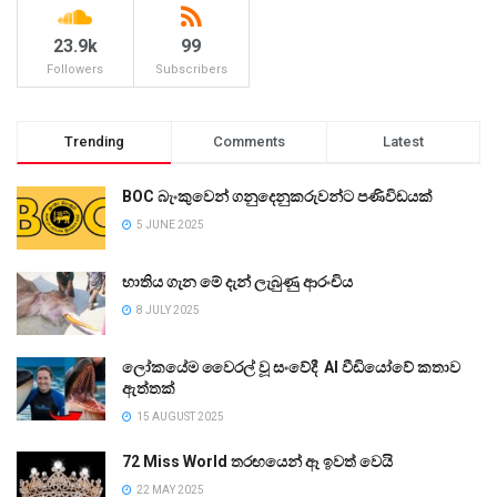
23.9k
99
Followers
Subscribers
Trending
Comments
Latest
BOC බැංකුවෙන් ගනුදෙනුකරුවන්ට පණිවිඩයක්
5 JUNE 2025
භාතිය ගැන මේ දැන් ලැබුණු ආරංචිය
8 JULY 2025
ලෝකයේම වෛරල් වූ සංවේදී AI වීඩියෝවේ කතාව
ඇත්තක්
15 AUGUST 2025
72 Miss World තරඟයෙන් ඈ ඉවත් වෙයි
22 MAY 2025