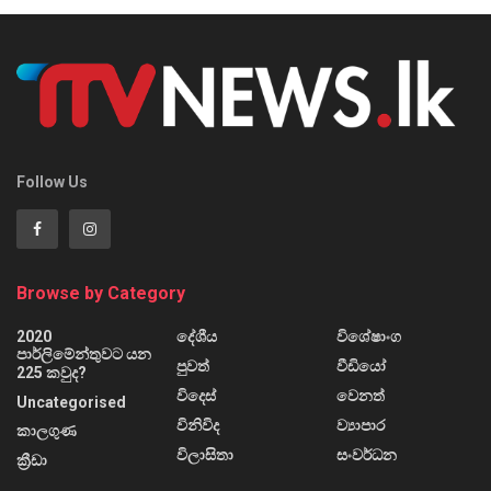
Follow Us
Browse by Category
2020
දේශීය
විශේෂාංග
පාර්ලිමේන්තුවට යන
පුවත්
වීඩියෝ
225 කවුද?
විදෙස්
වෙනත්
Uncategorised
විනිවිද
ව්‍යාපාර
කාලගුණ
විලාසිතා
සංවර්ධන
ක්‍රීඩා