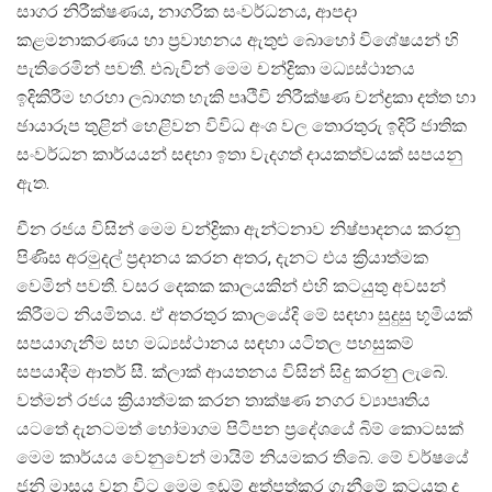
සාගර නිරීක්ෂණය, නාගරික සංවර්ධනය, ආපදා
කළමනාකරණය හා ප්‍රවාහනය ඇතුළු බොහෝ විශේෂයන් හි
පැතිරෙමින් පවතී. එබැවින් මෙම චන්ද්‍රිකා මධ්‍යස්ථානය
ඉදිකිරීම හරහා ලබාගත හැකි පෘථිවි නිරීක්ෂණ චන්ද්‍රකා දත්ත හා
ඡායාරූප තුළින් හෙළිවන විවිධ අංශ වල තොරතුරු ඉදිරි ජාතික
සංවර්ධන කාර්යයන් සඳහා ඉතා වැදගත් දායකත්වයක් සපයනු
ඇත.
චීන රජය විසින් මෙම චන්ද්‍රිකා ඇන්ටනාව නිෂ්පාදනය කරනු
පිණිස අරමුදල් ප්‍රදානය කරන අතර, දැනට එය ක්‍රියාත්මක
වෙමින් පවතී. වසර දෙකක කාලයකින් එහි කටයුතු අවසන්
කිරීමට නියමිතය. ඒ අතරතුර කාලයේදි මේ සඳහා සුදුසු භූමියක්
සපයාගැනීම සහ මධ්‍යස්ථානය සඳහා යටිතල පහසුකම්
සපයාදීම ආතර් සී. ක්ලාක් ආයතනය විසින් සිදු කරනු ලැබේ.
වත්මන් රජය ක්‍රියාත්මක කරන තාක්ෂණ නගර ව්‍යාපෘතිය
යටතේ දැනටමත් හෝමාගම පිටිපන ප්‍රදේශයේ බිම් කොටසක්
මෙම කාර්යය වෙනුවෙන් මායිම් නියමකර තිබේ. මේ වර්ෂයේ
ජුනි මාසය වන විට මෙම ඉඩම් අත්පත්කර ගැනීමේ කටයුතු ද