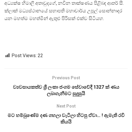
අධ්‍යක්ෂ හිමාලි අතාවුදගේ, නවීන තාක්ෂණය පිළිබඳ ආතර් සී.
ක්ලාක් මධ්‍යස්ථානයේ සභාපති මහාචාර්ය උපුල් සොන්නාදර
යන මහත්ම මහත්මීන් ඇතුළු පිරිසක් එක්ව සිටියහ.
Post Views:
22
Previous Post
ව්‍යවසායකත්ව ශ්‍රී ලංකා ජංගම සේවාවේදී 1327 ක් ණය
ලබාගැනීමට සුදුසුයි
Next Post
මට හම්බු‍ණේම දණ ගහලා වැටිලා හිටපු ඒවා… ! ඇමැති රවි
කියයි