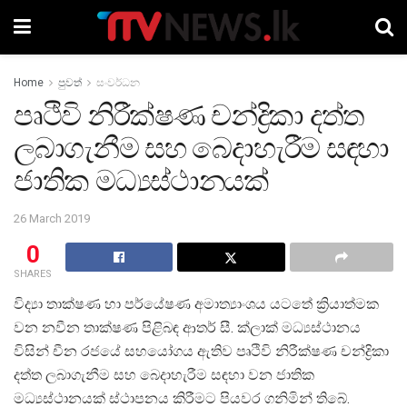
Home
පුවත්
සංවර්ධන
පෘථිවි නිරීක්ෂණ චන්ද්‍රිකා දත්ත
ලබාගැනීම සහ බෙදාහැරීම සඳහා
ජාතික මධ්‍යස්ථානයක්
26 March 2019
0
SHARES
විද්‍යා තාක්ෂණ හා පර්යේෂණ අමාත්‍යාංශය යටතේ ක්‍රියාත්මක
වන නවීන තාක්ෂණ පිළිබඳ ආතර් සී. ක්ලාක් මධ්‍යස්ථානය
විසින් චීන රජයේ සහයෝගය ඇතිව පෘථිවි නිරීක්ෂණ චන්ද්‍රිකා
දත්ත ලබාගැනීම සහ බෙදාහැරීම සඳහා වන ජාතික
මධ්‍යස්ථානයක් ස්ථාපනය කිරීමට පියවර ගනිමින් තිබේ.