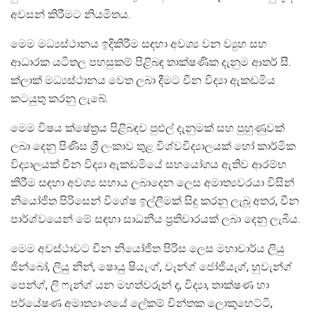
අවසන් කිරීමට නියමිතය.
මෙම මධ්‍යස්ථානය ඉදිකිරීම සඳහා අවශ්‍ය වන ව්‍යුහ සහ
ආධාරක යටිතල පහසුකම් පිළිබඳ තාක්ෂණික දැනුම ආතර් සී.
ක්ලාක් මධ්‍යස්ථානය වෙත ලබා දීමට චීන විද්‍යා ඇකඩමිය
කටයුතු කරනු ලැබේ.
මෙම විෂය ක්ෂේත්‍රය පිළිබඳව පුළුල් දැනුමක් සහ පුහුණුවක්
ලබා දෙනු පිණිස ශ්‍රී ලංකාව තුළ විශ්වවිද්‍යාලයක් හෝ කාර්මික
විද්‍යාලයක් චීන විද්‍යා ඇකඩමියේ සහයෝගය ඇතිව ආරම්භ
කිරීම සඳහා අවශ්‍ය සහාය ලබාදෙන ලෙස අමාත්‍යවරයා විසින්
නියෝජිත පිරිසෙන් විශේෂ ඉල්ලීමක් සිදු කරනු ලැබූ අතර, චීන
පාර්ශ්වයෙන් මේ සඳහා සාධනීය ප්‍රතිචාරයක් ලබා දෙනු ලැබීය.
මෙම අවස්ථාවට චීන නියෝජිත පිරිස ලෙස මහාචාර්ය ලියු
ජින්බෝ, ලියු නින්, ෂොයු ෂියැංග්, වෑන්ග් ජෝජියැග්, හුවැන්ග්
පෙන්ග්, ලි ෆැන්ග් යන මහත්වරුන් ද, විද්‍යා, තාක්ෂණ හා
පර්යේෂණ අමාත්‍යාංශයේ ලේකම් චින්තක ලොකුහෙට්ටි,