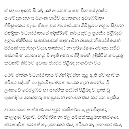
ඒ සඳහා ආතර් සී. ක්ලාක් ආයතනය සහ චීනයේ දුරස්ථ
සංවේදක සහ සංඛ්‍යාංක පෘථිවි ආයතනය අවබෝධතා
ගිවිසුමකට එළඹ තිබේ. එම අවබෝධතා ගිවිසුමට අනුව සිදුවන
චන්ද්‍රිකා මධ්‍යස්ථානයේ ඉදිකිරීමේ කටයුතුවල ප්‍රගතිය පිළිබඳව
දැනුවත්කිරීමේ සාකච්ඡාවක් සඳහා චීන රජයේ නියෝජිතයන්
පිරිසක් පසුගියදා විද්‍යා, තාක්ෂණ හා පර්යේෂණ අමාත්‍ය සුජීව
සේනසිංහ මහතා හමු වී ඇති අතර එහිදී මෙහි ඉදිකිරීම් කටයුතු
කඩිනම් කිරීමට අවශ්‍ය පියවර පිළිබඳ සාකච්ඡා විය.
මෙම ජාතික මධ්‍යස්ථානය මගින් දිවයින තුළ ඇති ස්වාභාවික
පරිසර පද්ධති හා පුරාවිද්‍යාත්මක සාධක ගැන මෙන්ම ශ්‍රී
ලංකාවේ වෙරළබඩ හා සාගරික පද්ධති පිළිබඳ වැදගත් වූ
භූගෝලීය තොරතුරු පහසුවෙන් අනාවරණය කර ගත හැකිය.
අභ්‍යවකාශ තාක්ෂණ යෙදවුම් කෘෂිකර්මය, පුරාවිද්‍යාව,
කාලගුණ විද්‍යාව, වාරිමාර්ග හා ජල සම්පත් කළමනාකරණය,
ස්වාභාවික සම්පත් කළමනාකරණය, පරිසර කළමනාකරණය,