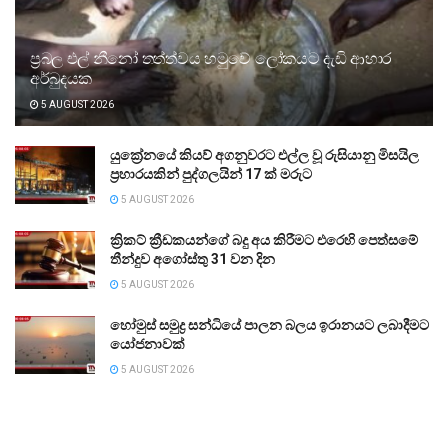
ප්‍රබල එල් නීනෝ තත්ත්වය හමුවේ ලෝකයට දැඩි ආහාර
අර්බුදයක
5 AUGUST 2026
යුක්‍රේනයේ කියව් අගනුවරට එල්ල වූ රුසියානු මිසයිල
ප්‍රහාරයකින් පුද්ගලයින් 17 ක් මරුට
5 AUGUST 2026
ක්‍රිකට් ක්‍රීඩකයන්ගේ බදු අය කිරීමට එරෙහි පෙත්සමේ
තීන්දුව අගෝස්තු 31 වන දින
5 AUGUST 2026
හෝමුස් සමුද්‍ර සන්ධියේ පාලන බලය ඉරානයට ලබාදීමට
යෝජනාවක්
5 AUGUST 2026