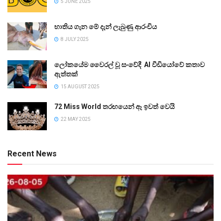
5 JUNE 2025
භාතිය ගැන මේ දැන් ලැබුණු ආරංචිය
8 JULY 2025
ලෝකයේම වෛරල් වූ සංවේදී AI වීඩියෝවේ කතාව
ඇත්තක්
15 AUGUST 2025
72 Miss World තරඟයෙන් ඈ ඉවත් වෙයි
22 MAY 2025
Recent News