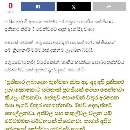
0
SHARES
රෝගාතුර වී අසාධ්‍ය තත්ත්වයේ පසුවන භාතිය හස්තියාට
ප්‍රතිකාර කිරීම 3 වෙනිවරට අදත් අදත් සිදු වුණා
කෙසේ වෙතත් පශු වෛද්‍යවරුන් පවසන්නේ හස්තියාගේ
යම් ක්‍රියාකාරී මට්ටමක් දක්නට ලැබෙන බවයි.
පශු වෛද්‍ය තරිඳු විජේකෝන්, භාතිය හස්තියා සෞඛ්‍ය තත්ත්වය
සම්බන්ධයෙන් අදහස් දැක්වූයේ මෙසේ යි.
“ප්‍රතිකාර ලබාදෙන තුන්වන දවස අද. අද අපි ප්‍රතිකාර
ලබාදෙනකොට යම්තාක් ප්‍රගතියක් මෙයා පෙන්නවා
කියලා හිතනවා. හේතුව හොඬෙන් වතුර අරගෙන
එයා ඇගට වතුර ගහගන්නවා. ඔළුව දෙපැත්තට
හොල්ලනවා. අත්වල සහ කකුල්වල චලන යම්
මට්ටමමක වර්ධනයක් තිබෙනවා. තාමත් අපිට
මේයාගේ තත්ත්වය සම්බන්ධයෙන්