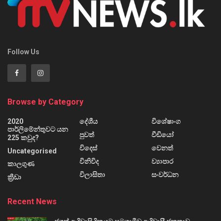
Follow Us
Browse by Category
2020
දේශීය
විශේෂාංග
පාර්ලිමේන්තුවට යන
පුවත්
වීඩියෝ
225 කවුද?
විදෙස්
වෙනත්
Uncategorised
විනිවිද
ව්‍යාපාර
කාලගුණ
විලාසිතා
සංවර්ධන
ක්‍රීඩා
Recent News