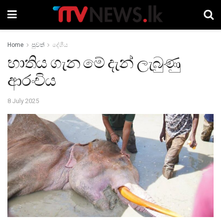
Home
පුවත්
දේශීය
භාතිය ගැන මේ දැන් ලැබුණු
ආරංචිය
8 July 2025