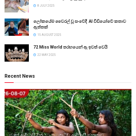
8 JULY 2025
ලෝකයේම වෛරල් වූ සංවේදී AI වීඩියෝවේ කතාව
ඇත්තක්
15 AUGUST 2025
72 Miss World තරඟයෙන් ඈ ඉවත් වෙයි
22 MAY 2025
Recent News
ජගත් ආදිවාසි දිනයට සමගාමීව ආදිවාසී ජනතාව