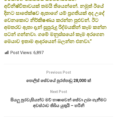
අවිනිෂ්චිතාවයක් තමයි තියෙන්නේ. නමුත් ඊයේ
දිනට සාපේක්ෂව ඇතාගේ යම් ප්‍රගතියක් අද උදේ
වෙනකොට නිර්කිෂණය කරන්න පුළුවන්. ඊට
අමතරව ඇතා දැන් සුපුරුදු රිද්මයකින් කෑම කන්න
පටන් ගන්නවා. ගමේ මනුස්සයෝ කෑම අරගෙන
මෙයාව ඉතාම ආදරයෙන් බලන්න එනවා.”
Post Views:
6,897
Previous Post
පොලිස් සේවයේ පුරප්පාඩු 28,000 ක්
Next Post
සියලු පුරවැසියන්ට මව් භාෂාවෙන් සේවා ලබා ගැනීමට
අවස්ථාව තිබිය යුතුයි – හරිනි