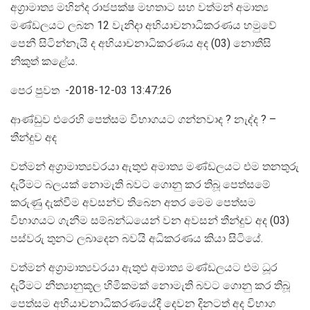
අග්‍රාමාත්‍ය මහින්ද රාජපක්ෂ මහතාට සහ වත්මන් අමාත්‍ය
මණ්ඩලයට ලබන 12 වැනිදා අභියාචනාධිකරණය හමුවේ
පෙනී සිටින්නැයි ද අභියාචනාධිකරණය අද (03) නොතීසි
නිකුත් කළේය.
පෙර පුවත -2018-12-03 13:47:26
ආණ්ඩුව එරෙහි පෙත්සම විභාගයට ගන්නවාද ? නැද්ද ? –
තීන්දුව අද
වත්මන් අග්‍රාමාත්‍යවරයා ඇතුළු අමාත්‍ය මණ්ඩලයට එම තනතුරු
දැරීමට බලයක් නොමැති බවට ගොනු කර තිබූ පෙත්සමේ
කරුණු දැක්වීම අවසන්ව තිබෙන අතර මෙම පෙත්සම
විභාගයට ගැනීම සම්බන්ධයෙන් වන අවසන් තීන්දුව අද (03)
පස්වරු තුනට ලබාදෙන බවයි අධිකරණය කියා සිටියේ.
වත්මන් අග්‍රාමාත්‍යවරයා ඇතුළු අමාත්‍ය මණ්ඩලයට එම ධූර
දැරීමට නීත්‍යානුකූල හිමිකමක් නොමැති බවට ගොනු කර තිබූ
පෙත්සම අභියාචනාධිකරණයේදී දෙවන දිනටත් අද විභාග