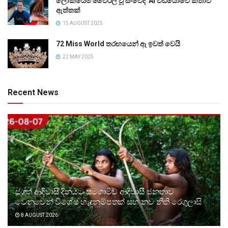
ලෝකයේම වෛරල් වූ සංවේදී AI වීඩියෝවේ කතාව
ඇත්තක්
15 AUGUST 2025
72 Miss World තරඟයෙන් ඈ ඉවත් වෙයි
22 MAY 2025
Recent News
ජගත් ආදිවාසි දිනයට සමගාමීව ආදිවාසී ජනතාව
වෙනුවෙන් විශේෂ හැඳුනුම්පතක් සහ නව නීති රෙගුලාසි
8 AUGUST 2026