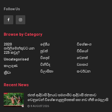
Follow Us
Browse by Category
2020
දේශීය
විශේෂාංග
පාර්ලිමේන්තුවට යන
පුවත්
වීඩියෝ
225 කවුද?
විදෙස්
වෙනත්
Uncategorised
විනිවිද
ව්‍යාපාර
කාලගුණ
විලාසිතා
සංවර්ධන
ක්‍රීඩා
Recent News
ජගත් ආදිවාසි දිනයට සමගාමීව ආදිවාසී ජනතාව
වෙනුවෙන් විශේෂ හැඳුනුම්පතක් සහ නව නීති රෙගුලාසි
8 AUGUST 2026