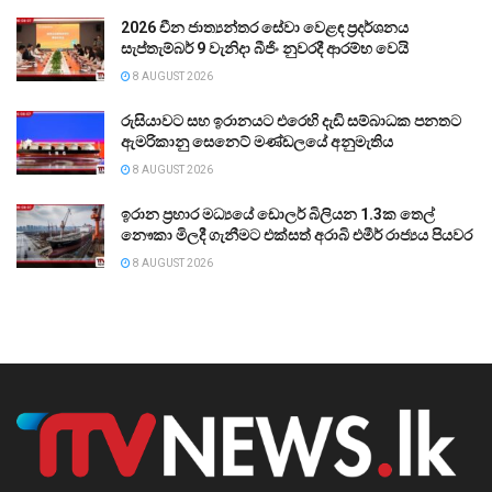
2026 චීන ජාත්‍යන්තර සේවා වෙළඳ ප්‍රදර්ශනය
සැප්තැම්බර් 9 වැනිදා බීජිං නුවරදී ආරම්භ වෙයි
8 AUGUST 2026
රුසියාවට සහ ඉරානයට එරෙහි දැඩි සම්බාධක පනතට
ඇමරිකානු සෙනෙට් මණ්ඩලයේ අනුමැතිය
8 AUGUST 2026
ඉරාන ප්‍රහාර මධ්‍යයේ ඩොලර් බිලියන 1.3ක තෙල්
නෞකා මිලදී ගැනීමට එක්සත් අරාබි එමීර් රාජ්‍යය පියවර
8 AUGUST 2026