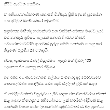
කිරීම ආරම්භ කෙරිණ.
ඒ, අභියාචනාධිකරණ සභාපති විනිසුරු ප්‍රීති පද්මන් සූරසේන
සහ අර්ජුන් ඔබේසේකර හමුවේයි.
අග්‍රාමාත්‍ය මහින්ද රාජපක්ෂට සහ වත්මන් අමාත්‍ය මණ්ඩලයට
එම තනතුරු දැරීමට බලයක් නොමැති බවට ක්වෝ
වොරොන්ටෝ රීට් ආඥාවක් ඉල්ලා මෙම පෙත්සම ගොනු කර
තිබුණේ පසුගිය 23 වනදායි.
හිටපු අග්‍රාමාත්‍ය රනිල් වික්‍රමසිංහ ඇතුළු මන්ත්‍රීවරු 122
දෙනෙකු එය ගොනු කර තිබුණා.
මේ අතර අමාත්‍යවරුන්ගේ ලේකම් සංගමයද අද පෙරවරුවේ
කෙසෙල්වත්ත පොලීසිය වෙත පැමිණිල්ලක් ඉදිරිපත් කළා.
ඒ, පාර්ලිමේන්තුව විසුරුවා හැරීම සඳහා ජනාධිපතිවරයා නිකුත්
කළ ගැසට් නිවේදනය අභියෝගයට ලක් කරමින් ඉදිරිපත් කළ
පෙත්සම් විභාග කරන දිනයන්හිදී ශ්‍රේෂ්ඨාධිකරණ බල ප්‍රදේශය