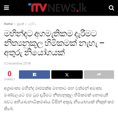
Home
පුවත්
දේශීය
මහින්දට අගමැතිකම දැරීමට
නිත්‍යනුකූල හිමිකමක් නැහැ –
අතුරු නියෝගයක්
3 December 2018
0
SHARES
අග්‍රාමාත්‍ය මහින්ද රාජපක්ෂ මහතාට සහ වත්මන් අමාත්‍ය
මණ්ඩලයට එම ධූර දැරීමට නීත්‍යනුකූල හිමිකමක් නොමැති
බවට අභියාචනාධිකරණය විසින් අතුරු නියෝගයක් නිකුත් කර
තිබේ.