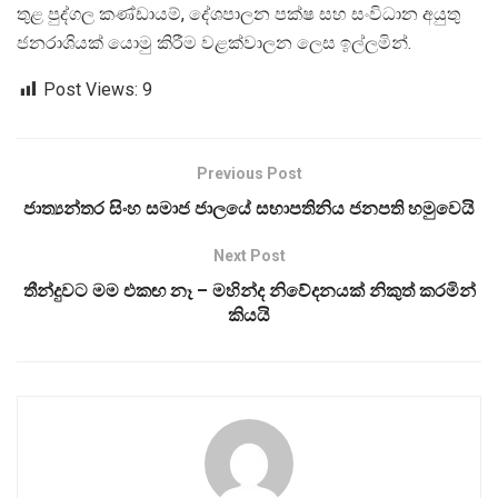
තුළ පුද්ගල කණ්ඩායම්, දේශපාලන පක්ෂ සහ සංවිධාන අයුතු
ජනරාශියක් යොමු කිරීම වළක්වාලන ලෙස ඉල්ලමින්.
Post Views:
9
Previous Post
ජාත්‍යන්තර සිංහ සමාජ ජාලයේ සභාපතිනිය ජනපති හමුවෙයි
Next Post
තීන්දුවට මම එකඟ නෑ – මහින්ද නිවේදනයක් නිකුත් කරමින්
කියයි