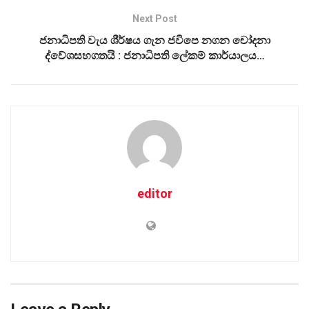
Next Post
ජනාධිපති වැය ශීර්ෂය ගැන ජවිපෙ නගන චෝදනා
ද්වේශසහගතයි : ජනාධිපති ලේකම් කාර්යාලය…
editor