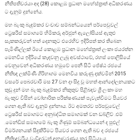
නීතිපතිවරයා අද (28) කොළඹ ප්‍රධාන මහේස්ත්‍රාත් අධිකරණය
ට දැනුම් දුන්නේය.
මහ බැංකු බැඳුම්කර වංචාව සම්බන්ධයෙන් පර්පෙචුවල්
ට්‍රෙෂරීස් සමාගමේ හිමිකරු අර්ජුන් ඇලෝසියස් ඇතුළු
සැකකරුවන් හත් දෙනකුට එරෙහිව ඉදිරිපත් කර තිබෙන
පැමිණිල්ලක් ඊයේ කොළඹ ප්‍රධාන මහේස්ත්‍රාත් ලංකා ජයරත්න
මෙනවිය ඉදිරියේ කැඳවනු ලැබූ අවස්ථාවේ, රහස් පොලිසියේ
වෙනුවෙන් අධිකරණය හමුවේ පෙනී සිටි ජේෂ්ඨ රජයේ
නීතිඥ ලක්මිණී ගිරිහාගම මෙනවිය කරූණු දක්වමින් 2015
වසරේ පෙබරවාරි මස 27 වන දා සිදු වූ මහත් ආන්දෝලනයකට
තුඩු දුන් මහ බැංකු බැඳුම්කර නිකුතුව පිළිබඳව ශ්‍රී ලංකා මහ
බැංකුව විසින් වෝහාරික පරීක්ෂණයක් පැවැත්වීමට පියවර
ගෙන ඇති බව දැනුම් දුන්නාය. ඊට අමතරව පර්පචුවෙල්
ට්‍රෙෂරීස් සමාගමට අනුබද්ධිත සමාගමක් වන ඩබ්ලිව් .එම්
.මෙන්ඩිස් සමාගමේ බැංකු ගිණුම් සම්බන්ධයෙන් ද පුළුල්
විමර්ශනයක් සිදුකිරීමට පියවර ගෙන ඇති බව ද රජයේ
නීතිඥවරිය වැඩිදුරටත් අනාවරණය කර සිටියා ය.