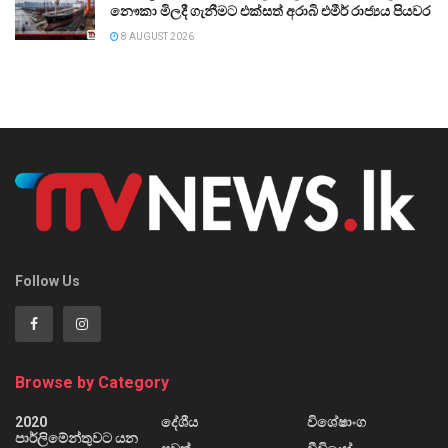
නෞකා මිලදී ගැනීමට එක්සත් අරාබි එමීර් රාජ්‍යය පියවර
8 AUGUST 2026
Follow Us
Browse by Category
2020
දේශීය
විශේෂාංග
පාර්ලිමේන්තුවට යන