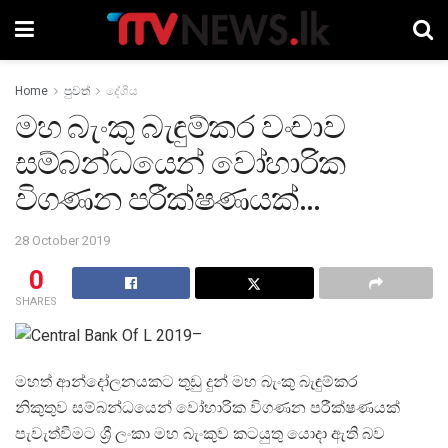
Home
පුවත්
දේශීය
මහ බැංකු බැඳුම්කර වංචාව
සම්බන්ධයෙන් වෝහාරික
විගණන පරීක්ෂණයක්…
28 October 2019
0
SHARES
–
මහත් ආන්දෝලනයකට තුඩු දුන් මහ බැංකු බැඳුම්කර
නිකුතුව සම්බන්ධයෙන් වෝහාරික විගණන පරීක්ෂණයක්
පැවැත්වීමට ශ්‍රී ලංකා මහ බැංකුව කටයුතු යොදා ඇති බව