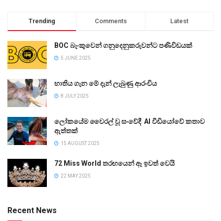
Trending
Comments
Latest
BOC බැංකුවෙන් ගනුදෙනුකරුවන්ට පණිවිඩයක්
5 JUNE 2025
භාතිය ගැන මේ දැන් ලැබුණු ආරංචිය
8 JULY 2025
ලෝකයේම වෛරල් වූ සංවේදී AI වීඩියෝවේ කතාව
ඇත්තක්
15 AUGUST 2025
72 Miss World තරඟයෙන් ඈ ඉවත් වෙයි
22 MAY 2025
Recent News