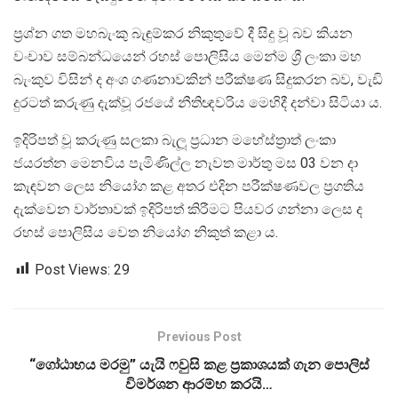
ප්‍රශ්න ගත මහබැංකු බැඳුම්කර නිකුතුවේ දී සිදු වූ බව කියන
වංචාව සම්බන්ධයෙන් රහස් පොලිසිය මෙන්ම ශ්‍රී ලංකා මහ
බැංකුව විසින් ද අංශ ගණනාවකින් පරීක්ෂණ සිදුකරන බව, වැඩි
දුරටත් කරුණු දැක්වූ රජයේ නීතිඥවරිය මෙහිදී දන්වා සිටියා ය.
ඉදිරිපත් වූ කරුණු සලකා බැලූ ප්‍රධාන මහේස්ත්‍රාත් ලංකා
ජයරත්න මෙනවිය පැමිණිල්ල නැවත මාර්තු මස 03 වන දා
කැඳවන ලෙස නියෝග කළ අතර එදින පරීක්ෂණවල ප්‍රගතිය
දැක්වෙන වාර්තාවක් ඉදිරිපත් කිරීමට පියවර ගන්නා ලෙස ද
රහස් පොලිසිය වෙත නියෝග නිකුත් කළා ය.
Post Views:
29
Previous Post
“ගෝඨාභය මරමු” යැයි ෆවුසි කළ ප්‍රකාශයක් ගැන පොලිස්
විමර්ශන ආරම්භ කරයි…