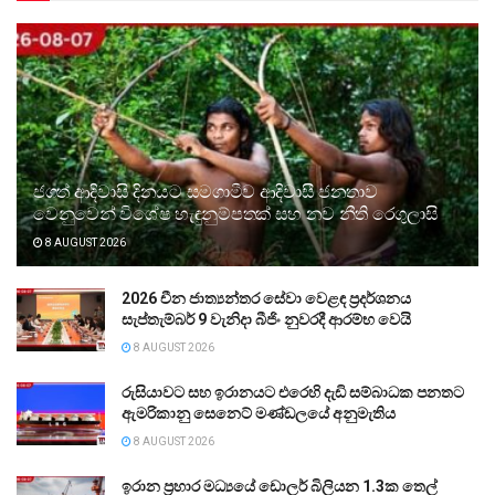
ජගත් ආදිවාසි දිනයට සමගාමීව ආදිවාසී ජනතාව
වෙනුවෙන් විශේෂ හැඳුනුම්පතක් සහ නව නීති රෙගුලාසි
8 AUGUST 2026
2026 චීන ජාත්‍යන්තර සේවා වෙළඳ ප්‍රදර්ශනය
සැප්තැම්බර් 9 වැනිදා බීජිං නුවරදී ආරම්භ වෙයි
8 AUGUST 2026
රුසියාවට සහ ඉරානයට එරෙහි දැඩි සම්බාධක පනතට
ඇමරිකානු සෙනෙට් මණ්ඩලයේ අනුමැතිය
8 AUGUST 2026
ඉරාන ප්‍රහාර මධ්‍යයේ ඩොලර් බිලියන 1.3ක තෙල්