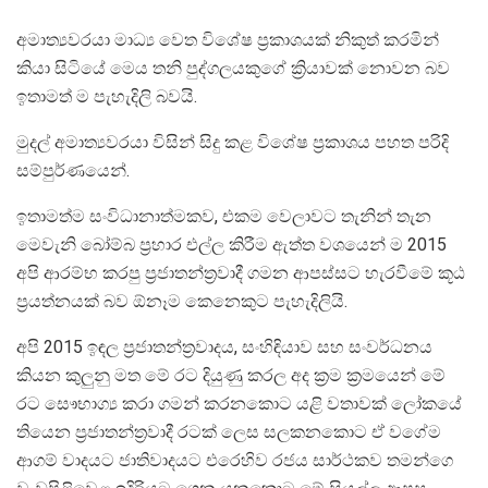
අමාත්‍යවරයා මාධ්‍ය වෙත විශේෂ ප්‍රකාශයක් නිකුත් කරමින්
කියා සිටියේ මෙය තනි පුද්ගලයකුගේ ක්‍රියාවක් නොවන බව
ඉතාමත් ම පැහැදිලි බවයි.
මුදල් අමාත්‍යවරයා විසින් සිදු කළ විශේෂ ප්‍රකාශය පහත පරිදි
සම්පුර්ණයෙන්.
ඉතාමත්ම සංවිධානාත්මකව, එකම වෙලාවට තැනින් තැන
මෙවැනි බෝම්බ ප්‍රහාර එල්ල කිරීම ඇත්ත වශයෙන් ම 2015
අපි ආරම්භ කරපු ප්‍රජාතන්ත්‍රවාදී ගමන ආපස්සට හැරවීමේ කූඨ
ප්‍රයත්නයක් බව ඕනෑම කෙනෙකුට පැහැදිලියි.
අපි 2015 ඉඳල ප්‍රජාතන්ත්‍රවාදය, සංහිඳියාව සහ සංවර්ධනය
කියන කුලුනු මත මේ රට දියුණු කරල අද ක්‍රම ක්‍රමයෙන් මේ
රට සෞභාග්‍ය කරා ගමන් කරනකොට යළි වතාවක් ලෝකයේ
තියෙන ප්‍රජාතන්ත්‍රවාදී රටක් ලෙස සලකනකොට ඒ වගේම
ආගම් වාදයට ජාතිවාදයට එරෙහිව රජය සාර්ථකව තමන්ගෙ