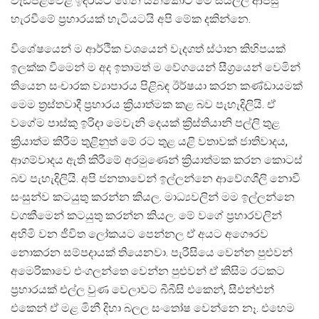
වැඩපිළිවෙළ ඉදිරියට ගෙන යනකොට මේ සියල්ල ආපසු
හැරවීමේ ප්‍රහාරයක් හැටියටයි අපි මේක දකින්නෙ.
විශේෂයෙන් ම ආර්ථික වශයෙන් වැදගත් ස්ථාන කිහිපයක්
ඉලක්ක වීමෙන් ම අද ඉතාමත් ම වේගයෙන් සීග්‍රයෙන් වෙමින්
තියෙන සංචාරක ව්‍යාපාරය පිළිබඳ ඊර්ෂයා කරන කණ්ඩායමක්
මෙම ත්‍රස්තවාදී ප්‍රහාරය ක්‍රියාත්මක කළ බව පැහැදිලියි. ඒ
වගේම පාස්කු ඉරිදා මෙවැනි දෙයක් ක්‍රිස්තියානි පල්ලි තුළ
ක්‍රියාත්ම කිරීම තුළිනුත් මේ රට තුළ යළි වතාවක් ජාතිවාදය,
ආගම්වාදය ඇති කිරීමේ අරමුණෙන් ක්‍රියාත්මක කරන කොටස්
බව පැහැදිලියි. අපි ජනතාවෙන් ඉල්ලන්නෙ ආවේගශීලි නොවී
සංසුන්ව කටයුතු කරන්න කියල. මාධ්‍යවලින් මම ඉල්ලන්නෙ
වගකීමෙන් කටයුතු කරන්න කියල. මේ වගේ ප්‍රහාරවලින්
අහිමි වන ජීවිත ලෝකයට පෙන්නල ඒ අයට අගෞරව
නොකරන සම්පදායක් තියෙනවා. පැරීසියෙ වෙන්න පුළුවන්
අමෙරිකාවෙ එංගලන්තෙ වෙන්න පුළුවන් ඒ කිසිම රටකට
ප්‍රහාරයක් එල්ල වුණ වෙලාවට බීබීසි එකෙන්, සීඑන්එන්
එකෙන් ඒ මළ මිනී දිහා බලල සංතෝෂ වෙන්නෙ නෑ. එහෙම