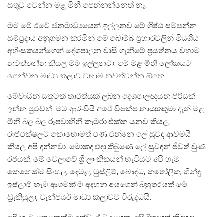
සතුටු වෙන්න මළ මිනී පෙන්නන්නෙත් නෑ.
මම මේ රටේ ජනමාධ්‍යයෙන් ඉල්ලනව මේ ශිෂ්ඨ සම්පන්න
සම්ප්‍රදාය අනුගමන කරමින් මේ බෝම්බ ප්‍රහාරවලින් මියගිය
අහිංසකයන්ගෙන් දේශපාලන වාසි ගැනීමේ ප්‍රයත්නය වහාම
නවත්තන්න කියල මම ඉල්ලනවා. මේ මළ මිනී ලෝකයට
පෙන්වන මාධ්‍ය කලාව වහාම නවත්වන්න ඕනෙ.
මේවායින් සතුටක් තෘප්තියක් ලබන දේශපාලඥයන් පිරිසක්
ඉන්න පුළුවන්. මට ආරංචියි අපේ විපක්ෂ නායකතුමා දැන් මළ
මිනී බල බල රූපවාහිනී කැමරා එක්ක යනව කියල.
රාජපක්ෂලට කොහොමත් පණ එන්නෙ ලේ සුවඳ ආවමයි
කියල අපි දන්නවා. මොකද එදා තිබුණෙ ලේ සුවඳන් ජීවත් වුණ
රජයක්. මේ වෙලාවේ ශ්‍රී ලාංකිකයන් හැටියට අපි හැම
කෙනෙක්ම සිංහල, දෙමළ, මුස්ලිම්, බෞද්ධ, කතෝලික, හින්දු,
ඉස්ලාම් හැම ආගමක් ම අදහන අයගෙන් බහුතරයක් මේ
ඩ්‍රැකියුලා, වෑන්පයර් මාධ්‍ය කලාවට විරුද්ධයි.