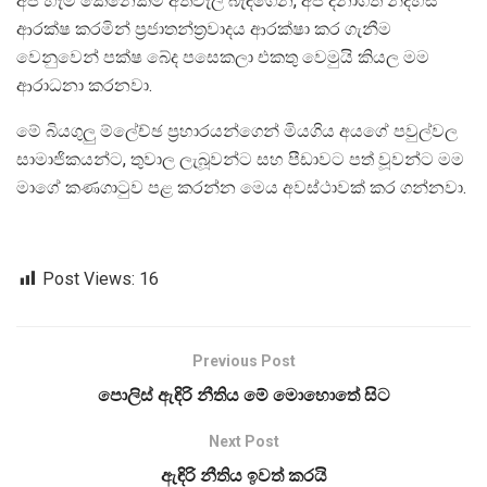
අපි හැම කෙනෙක්ම අත්වැල් බැඳගෙන, අපි දිනාගත් නිදහස
ආරක්ෂ කරමින් ප්‍රජාතන්ත්‍රවාදය ආරක්ෂා කර ගැනීම
වෙනුවෙන් පක්ෂ බේද පසෙකලා එකතු වෙමුයි කියල මම
ආරාධනා කරනවා.
මේ බියගුලු ම්ලේච්ඡ ප්‍රහාරයන්ගෙන් මියගිය අයගේ පවුල්වල
සාමාජිකයන්ට, තුවාල ලැබූවන්ට සහ පීඩාවට පත් වූවන්ට මම
මාගේ කණගාටුව පළ කරන්න මෙය අවස්ථාවක් කර ගන්නවා.
Post Views:
16
Previous Post
පොලිස් ඇඳිරි නීතිය මේ මොහොතේ සිට
Next Post
ඇඳිරි නීතිය ඉවත් කරයි