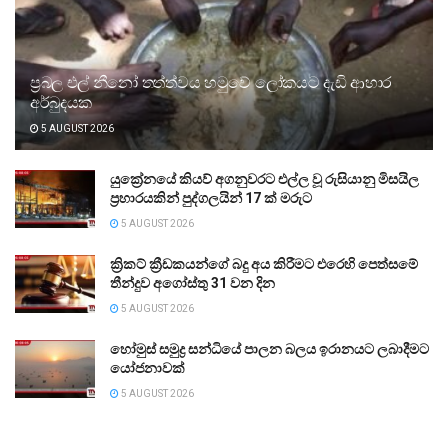
ප්‍රබල එල් නීනෝ තත්ත්වය හමුවේ ලෝකයට දැඩි ආහාර
අර්බුදයක
5 AUGUST 2026
යුක්‍රේනයේ කියව් අගනුවරට එල්ල වූ රුසියානු මිසයිල
ප්‍රහාරයකින් පුද්ගලයින් 17 ක් මරුට
5 AUGUST 2026
ක්‍රිකට් ක්‍රීඩකයන්ගේ බදු අය කිරීමට එරෙහි පෙත්සමේ
තීන්දුව අගෝස්තු 31 වන දින
5 AUGUST 2026
හෝමුස් සමුද්‍ර සන්ධියේ පාලන බලය ඉරානයට ලබාදීමට
යෝජනාවක්
5 AUGUST 2026