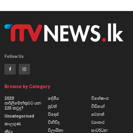
Follow Us
Browse by Category
2020
දේශීය
විශේෂාංග
පාර්ලිමේන්තුවට යන
පුවත්
වීඩියෝ
225 කවුද?
විදෙස්
වෙනත්
Uncategorised
විනිවිද
ව්‍යාපාර
කාලගුණ
විලාසිතා
සංවර්ධන
ක්‍රීඩා