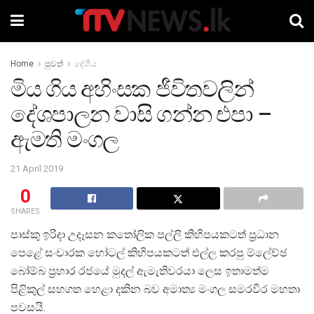
Home
පුවත්
දේශීය
මිය ගිය අහිංසක ජීවිතවලින්
දේශපාලන වාසි ගන්න එපා –
ඇමති මංගල
21 April 2019
0
SHARES
පාස්කු ඉරිදා උදෑසන කතෝලික පල්ලි කිහිපයකටත් ප්‍රධාන
පෙළේ සංචාරක හෝටල් කිහිපයකටත් එල්ල කරපු ම්ලේච්ඡ
බෝම්බ ප්‍රහාර රජයේ මුදල් ඇමැතිවරයා ලෙස ඉතාමත්ම
පිළිකුල් සහගත හෙළා දකින බව අමාත්‍ය මංගල සමරවීර මහතා
පවසයි.