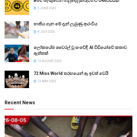
BOC බැංකුවෙන් ගනුදෙනුකරුවන්ට පණිවිඩයක්
5 JUNE 2025
භාතිය ගැන මේ දැන් ලැබුණු ආරංචිය
8 JULY 2025
ලෝකයේම වෛරල් වූ සංවේදී AI වීඩියෝවේ කතාව
ඇත්තක්
15 AUGUST 2025
72 Miss World තරඟයෙන් ඈ ඉවත් වෙයි
22 MAY 2025
Recent News