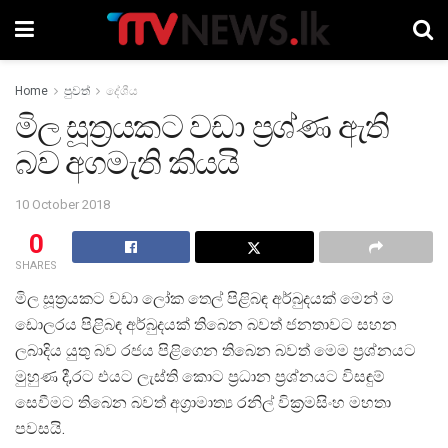
Home
පුවත්
දේශීය
මිල සූත්‍රයකට වඩා ප්‍රශ්ණ ඇති
බව අගමැති කියයි
10 October 2018
0
SHARES
මිල සූත්‍රයකට වඩා ලෝක තෙල් පිළිබඳ අර්බුදයක් මෙන් ම
ඩොලරය පිළිබඳ අර්බුදයක් තිබෙන බවත් ජනතාවට සහන
ලබාදිය යුතු බව රජය පිළිගෙන තිබෙන බවත් මෙම ප්‍රශ්නයට
මුහුණ දී,රට එයට ලැස්ති කොට ප්‍රධාන ප්‍රශ්නයට විසඳුම්
සෙවීමට තිබෙන බවත් අග්‍රාමාත්‍ය රනිල් වික්‍රමසිංහ මහතා
පවසයි.