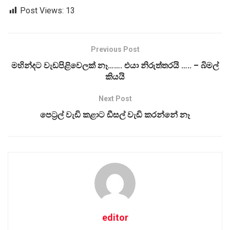
Post Views:
13
Previous Post
මහින්දට වැඩපිළිවෙලක් නෑ……. එයා නිරුත්තරයි ….. – බිමල්
කියයි
Next Post
පෙට්‍රල් වැඩි කළාට ඩීසල් වැඩි කරන්නේ නෑ
editor