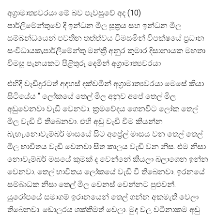
අග්‍රාමාත්‍යවරයා මේ බව පැවසුවේ අද (10)
පාර්ලිමේන්තුවේ දී ඉන්ධන මිල සූත්‍රය සහ ඉන්ධන මිල
සම්බන්ධයෙන් පවතින තත්ත්වය විමසමින් විපක්ෂයේ ප්‍රධාන
සංවිධායක,පාර්ලිමේන්තු මන්ත්‍රී අනුර කුමාර දිසානායක මහතා
විමසූ පැනයකට පිළිතුරු දෙමින් අග්‍රාමාත්‍යවරයා
එහිදී වැඩිදුරටත් අදහස් දක්වමින් අග්‍රාමාත්‍යවරයා මෙසේ කියා
සිටියේය “ ලෝකයේ තෙල් මිල අනුව අපේ තෙල් මිල
අඩුවෙනවා වැඩි වෙනවා. ක්‍රමවේදය ගෙනවිට ලෝක තෙල්
මිල වැඩි වී තිබෙනවා. එහි අඩු වැඩි වීම කියන්න
බැහැ.නොවැම්බර් මාසයේ සිට අප්‍රේල් මාසය වන තෙල් තෙල්
මිල භාවිතය වැඩි වෙනවා සීත කාලය වැඩි වන නිස. එම නිසා
නොවැම්බර් මසයේ කුමක් ද වෙන්නේ කියලා බලාගෙන ඉන්න
වෙනවා. තෙල් භාවිතය ලෝකයේ වැඩි වී තිබෙනවා. ඉරනයේ
සම්බාධක නිසා තෙල් මිල වෙනස් වෙන්නට පුළුවන්.
යුරෝපයේ සමාගම් ඉරානයෙන් තෙල් ගන්න අකමැති වෙලා
තිබෙනවා. ඩොලරය ශක්තිමත් වෙලා. මුද වල වටිනාකම අඩු