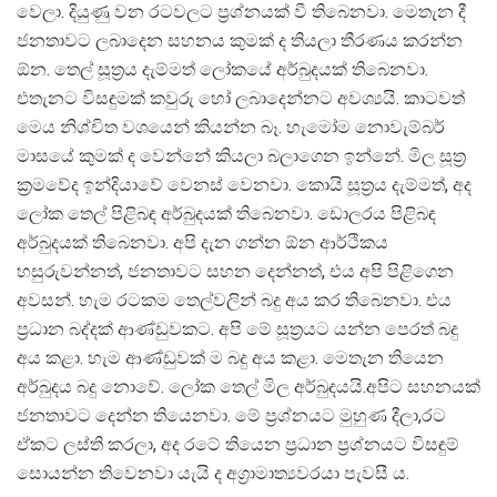
වෙලා. දියුණු වන රටවලට ප්‍රශ්නයක් වී තිබෙනවා. මෙතැන දී
ජනතාවට ලබාදෙන සහනය කුමක් ද තියලා තීරණය කරන්න
ඕන. තෙල් සූත්‍රය දැම්මත් ලෝකයේ අර්බුදයක් තිබෙනවා.
එතැනට විසඳුමක් කවුරු හෝ ලබාදෙන්නට අවශ්‍යයි. කාටවත්
මෙය නිශ්චිත වශයෙන් කියන්න බෑ. හැමෝම නොවැම්බර්
මාසයේ කුමක් ද වෙන්නේ කියලා බලාගෙන ඉන්නේ. මිල සූත්‍ර
ක්‍රමවේද ඉන්දියාවේ වෙනස් වෙනවා. කොයි සූත්‍රය දැම්මත්, අද
ලෝක තෙල් පිළිබඳ අර්බුදයක් තිබෙනවා. ඩොලරය පිළිබඳ
අර්බුදයක් තිබෙනවා. අපි දැන ගන්න ඕන ආර්ථිකය
හසුරුවන්නත්, ජනතාවට සහන දෙන්නත්, එය අපි පිළිගෙන
අවසන්. හැම රටකම තෙල්වලින් බදු අය කර තිබෙනවා. එය
ප්‍රධාන බද්දක් ආණ්ඩුවකට. අපි මේ සූත්‍රයට යන්න පෙරත් බදු
අය කළා. හැම ආණ්ඩුවක් ම බදු අය කළා. මෙතැන තියෙන
අර්බුදය බදු නොවේ. ලෝක තෙල් මිල අර්බුදයයි.අපිට සහනයක්
ජනතාවට දෙන්න තියෙනවා. මේ ප්‍රශ්නයට මුහුණ දීලා,රට
ඒකට ලස්ති කරලා, අද රටේ තියෙන ප්‍රධාන ප්‍රශ්නයට විසඳුම්
සොයන්න තිවෙනවා යැයි ද අග්‍රාමාත්‍යවරයා පැවසී ය.