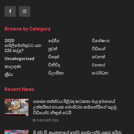
Browse by Category
2020
දේශීය
විශේෂාංග
පාර්ලිමේන්තුවට යන
පුවත්
වීඩියෝ
225 කවුද?
විදෙස්
වෙනත්
Uncategorised
විනිවිද
ව්‍යාපාර
කාලගුණ
විලාසිතා
සංවර්ධන
ක්‍රීඩා
Recent News
සෞඛ්‍ය තත්ත්වය පිළිබඳ කටකතා මැද ඉරානයේ
උත්තරීතර නායක මොජ්ටබා කම්නේයිගේ පළමු
වීඩියෝව නිකුත් වෙයි
9 AUGUST 2026
බී.එච්.පී. ආයතනයේ පෝට් හෙඩ්ලන්ඩ් යකඩ අයිරා