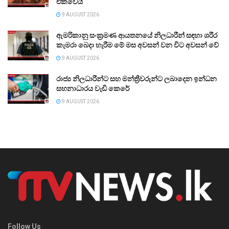
එක්වෙයි
9 AUGUST 2026
ඇමරිකානු සංක්‍රමණ ආයතනයේ නිලධාරීන් සඳහා ශරීර
කැමරා බෙදා හැරීම මේ මස අවසන් වන විට අවසන් වේ
9 AUGUST 2026
රාජ්‍ය නිලධාරීන්ට සහ මන්ත්‍රීවරුන්ට ලබාදෙන ඉන්ධන
සහනාධාරය වැඩි කෙරේ
9 AUGUST 2026
Follow Us