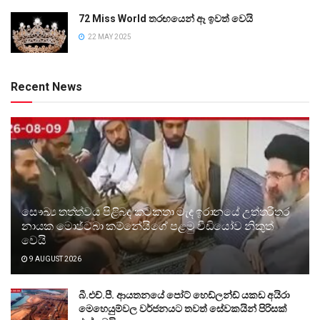
72 Miss World තරඟයෙන් ඈ ඉවත් වෙයි
22 MAY 2025
Recent News
සෞඛ්‍ය තත්ත්වය පිළිබඳ කටකතා මැද ඉරානයේ උත්තරීතර
නායක මොජ්ටබා කම්නේයිගේ පළමු වීඩියෝව නිකුත්
වෙයි
9 AUGUST 2026
බී.එච්.පී. ආයතනයේ පෝට් හෙඩ්ලන්ඩ් යකඩ අයිරා
මෙහෙයුම්වල වර්ජනයට තවත් සේවකයින් පිරිසක්