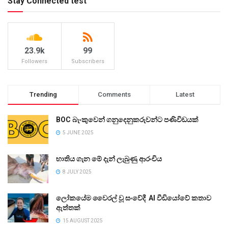
Stay Connected test
23.9k
99
Followers
Subscribers
Trending
Comments
Latest
BOC බැංකුවෙන් ගනුදෙනුකරුවන්ට පණිවිඩයක්
5 JUNE 2025
භාතිය ගැන මේ දැන් ලැබුණු ආරංචිය
8 JULY 2025
ලෝකයේම වෛරල් වූ සංවේදී AI වීඩියෝවේ කතාව
ඇත්තක්
15 AUGUST 2025