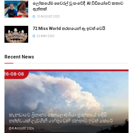
ලෝකයේම වෛරල් වූ සංවේදී AI වීඩියෝවේ කතාව
ඇත්තක්
15 AUGUST 2025
72 Miss World තරඟයෙන් ඈ ඉවත් වෙයි
22 MAY 2025
Recent News
කැනඩාවේ බ්‍රිතාන්‍ය කොලොම්බියා ප්‍රාන්තයේ හදිසි
තත්ත්වයක් ලැව්ගිනි හේතුවෙන් ජනතාව ඉවත් කෙරේ
8 AUGUST 2026