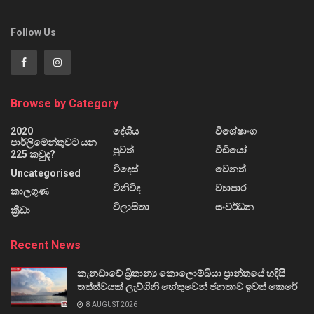
Follow Us
Browse by Category
2020
දේශීය
විශේෂාංග
පාර්ලිමේන්තුවට යන
පුවත්
වීඩියෝ
225 කවුද?
විදෙස්
වෙනත්
Uncategorised
විනිවිද
ව්‍යාපාර
කාලගුණ
විලාසිතා
සංවර්ධන
ක්‍රීඩා
Recent News
කැනඩාවේ බ්‍රිතාන්‍ය කොලොම්බියා ප්‍රාන්තයේ හදිසි
තත්ත්වයක් ලැව්ගිනි හේතුවෙන් ජනතාව ඉවත් කෙරේ
8 AUGUST 2026