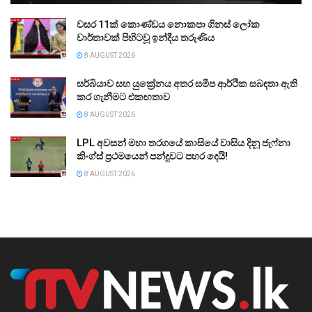
වසර 11ක් කොණ්ඩය නොකපා ගිනස් ලෝක
වාර්තාවක් පිහිටවූ ඉන්දීය තරුණිය
8 AUGUST 2026
සර්බියාව සහ යුක්‍රේනය අතර සමීප ආර්ථික සබඳතා ඇති
කර ගැනීමට එකඟතාව
8 AUGUST 2026
LPL අවසන් මහා තරගයේ කාසියේ වාසිය දිනූ ජැෆ්නා
කිංග්ස් ප්‍රථමයෙන් පන්දුවට පහර දෙයි!
8 AUGUST 2026