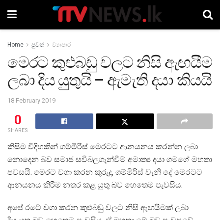
Home
පුවත්
ව්‍යාපාර
මෙරට කුළුබඩු වලට නිසි ඇඟයීම
ලබා දිය යුතුයි – ඇමැති දයා කියයි
18 February 2019
0
SHARES
කිසිම විදිහකින් ගම්මිරිස් මෙරටට ආනයනය කරන්න ලබා
නොදෙන බව සමාජ සවිබලගැන්වීම් අමාත්‍ය දයා ගමගේ මහතා
පවසයි. මෙරට වගා කරන කුරුදු, ගම්මිරිස් වැනි දේ මෙරටට
ආනයනය කිරීම නතර කළ යුතු බව හෙතෙම පැවසිය.
අපේ රටේ වගා කරන කුළුබඩු වලට නිසි ඇඟයීමක් ලබා