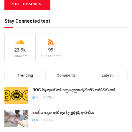
Stay Connected test
23.9k
99
Followers
Subscribers
Trending
Comments
Latest
BOC බැංකුවෙන් ගනුදෙනුකරුවන්ට පණිවිඩයක්
5 JUNE 2025
භාතිය ගැන මේ දැන් ලැබුණු ආරංචිය
8 JULY 2025