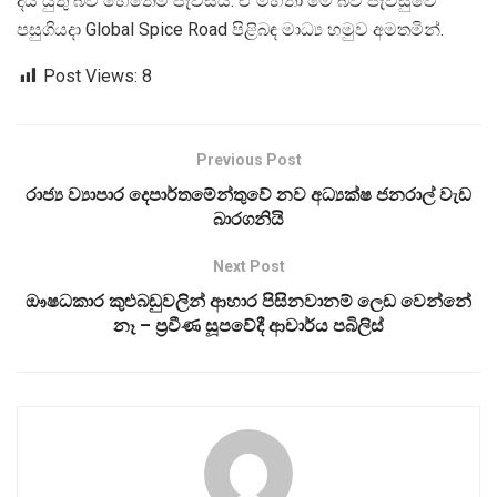
දිය යුතු බව හෙතෙම පැවසිය. ඒ මහතා මේ බව පැවසුවේ
පසුගියදා Global Spice Road පිළිබඳ මාධ්‍ය හමුව අමතමින්.
Post Views:
8
Previous Post
රාජ්‍ය ව්‍යාපාර දෙපාර්තමේන්තුවේ නව අධ්‍යක්ෂ ජනරාල් වැඩ
බාරගනියි
Next Post
ඖෂධකාර කුළුබඩුවලින් ආහාර පිසිනවානම් ලෙඩ වෙන්නේ
නෑ – ප්‍රවීණ සූපවේදී ආචාර්ය පබිලිස්