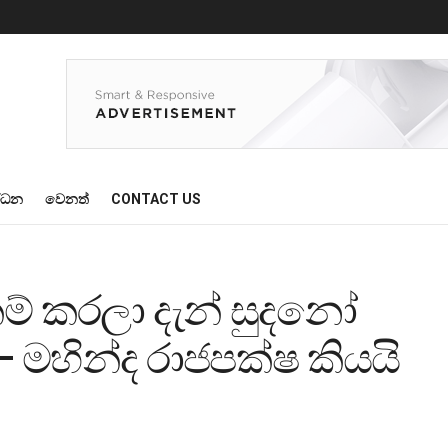
්ධන
වෙනත්
CONTACT US
් කරලා දැන් සුදනෝ
මහින්ද රාජපක්ෂ කියයි