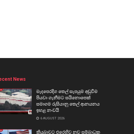
ecent News
මැදපෙරදිග තෙල් සැපයුම අඩුවීම
පියවා ගැනීමට සයිනොපෙක්
සමාගම රුසියානු තෙල් ආනයනය
ඉහළ නංවයි
6 AUGUST 2026
කියුබාවට එරෙහිව නව සම්බාධක