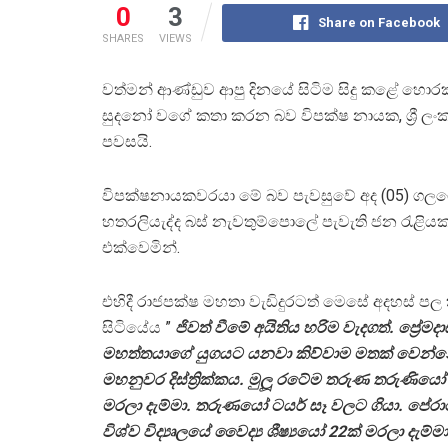
0
3
Share on Facebook
SHARES
VIEWS
වත්මන් ආණ්ඩුව ආපු දිනයේ සිටිම සිදු කළේ හ
සුදනෝ වගේ කතා කරන බව විපක්ෂ නායක, ශ්‍රී ල
පවසයි.
විපක්ෂනායකවරයා මේ බව පැවසුවේ අද (05) ගල
හතරලියැද්ද බස් නැවතුම්පොලේ පැවැති ජන රැළිය
එක්වෙමින්.
එහිදී රාජපක්ෂ මහතා වැඩිදුරටත් මෙසේ අදහස් පල
සිටියේය ”
ජිවත් වීමේ අයිතිය හරිම වැදගත්. ප්‍රේමද
මහත්තයාගේ යුගයට යනවා කිව්වාම මතක් වෙන්
මහනුවර දිස්ත්‍රික්කය. මුලූ රටේම තරුණ තරුණියෝ
මරලා දැම්මා. තරුණයෝ ටයර් සෑ වලට ගියා. පේරා
විශ්ව විද්‍යෘලයේ වෛද්‍ය ශීෂ්‍යයෝ 22ක් මරලා දැම්