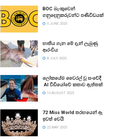
BOC බැංකුවෙන්
ගනුදෙනුකරුවන්ට පණිවිඩයක්
5 JUNE 2025
භාතිය ගැන මේ දැන් ලැබුණු
ආරංචිය
8 JULY 2025
ලෝකයේම වෛරල් වූ සංවේදී
AI වීඩියෝවේ කතාව ඇත්තක්
15 AUGUST 2025
72 Miss World තරඟයෙන් ඈ
ඉවත් වෙයි
22 MAY 2025