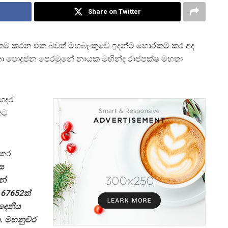
Share on Twitter
ොරකම් කරන එක බවත් මහබැංකුවේ ඉදන්ම හොරකම් කර අද
ංකා පොදුජන පෙරමුනේ නායක මහින්ද රාජපක්ෂ මහතා
ගෙදර
කට
 කර
ාස
නේ
 67652ක්
දෙනිය
මා. මහනුවර