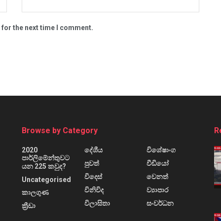
 for the next time I comment.
Browse by Category
R
2020
දේශීය
විශේෂාංග
පාර්ලිමේන්තුවට
පුවත්
වීඩියෝ
යන 225 කවුද?
විදෙස්
වෙනත්
Uncategorised
විනිවිද
ව්‍යාපාර
කාලගුණ
විලාසිතා
සංවර්ධන
ක්‍රීඩා