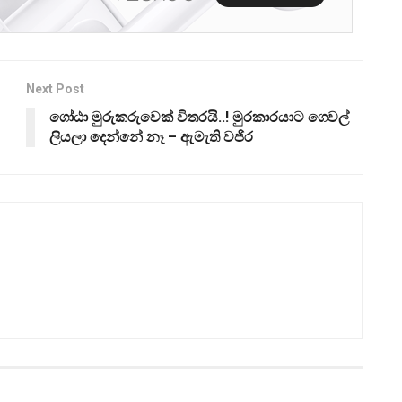
Next Post
ගෝඨා මුරුකරුවෙක් විතරයි..! මුරකාරයාට ගෙවල්
ලියලා දෙන්නේ නෑ – ඇමැති වජිර