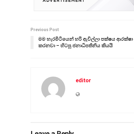
Previous Post
මම හැරමිටියෙන් හරි ඇවිල්ලා පක්ෂය ආරක්ෂා
කරනවා – හිටපු ජනාධිපතිනිය කියයි
editor
Leave a Reply