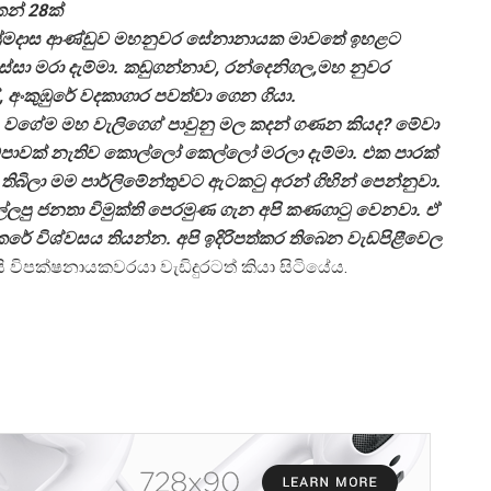
න් 28ක්
්‍රේමදාස ආණ්ඩුව මහනුවර සේනානායක මාවතේ ඉහළට
්සා මරා දැම්මා. කඩුගන්නාව, රන්දෙනිගල,මහ නුවර
ේ, අංකුඹුරේ වදකාගාර පවත්වා ගෙන ගියා.
වගේම මහ වැලිගෙග් පාවුනු මල කදන් ගණන කියද? මේවා
නුකම්පාවක් නැතිව කොල්ලෝ කෙල්ලෝ මරලා දැම්මා. එක පාරක්
බිලා මම පාර්ලිමේන්තුවට ඇටකටු අරන් ගිහින් පෙන්නුවා.
අල්ලපු ජනතා විමුක්ති පෙරමුණ ගැන අපි කණගාටු වෙනවා. ඒ
කෙරේ විශ්වසය තියන්න. අපි ඉදිරිපත්කර තිබෙන වැඩපිළීවෙල
යි විපක්ෂනායකවරයා වැඩිදුරටත් කියා සිටියේය.