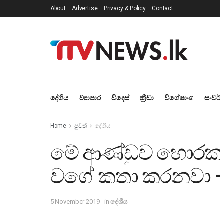
About
Advertise
Privacy & Policy
Contact
දේශීය
ව්‍යාපාර
විදෙස්
ක්‍රීඩා
විශේෂාංග
සංවර
Home
පුවත්
දේශීය
මේ ආණ්ඩුව හොරකම
වගේ කතා කරනවා – 
5 November 2019
in
දේශීය