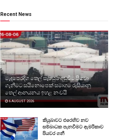
Recent News
මැදපෙරදිග තෙල් සැපයුම අඩුවීම පියවා
ගැනීමට සයිනොපෙක් සමාගම රුසියානු
තෙල් ආනයනය ඉහළ නංවයි
6 AUGUST 2026
කියුබාවට එරෙහිව නව
සම්බාධක පැනවීමට ඇමරිකාව
පියවර ගනී