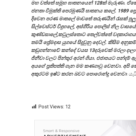
මහ වත්තේ සමූහ ඝාතනයෙන් 128ක් මැරුණා. ඒකෙ
ජනතා විමුක්ති පෙරමුණයි ඝාතනය කලේ. 1989 ප
දිවෙන පරණ මාතලේ මාවතේ තරුණයින් රැසක් පුලූස
සිල්වෙස්ටර් විදුහලේ, අස්ගිරිය පොලිස් නිල වාසය
කුණ්ඩසාලේ,කටුලස්තොට තෙල්වත්තේ වදකාරාගය 
තමයි ප්‍රේමදාස යුගයේ සිදුවුනු දෙවල්. කිසිම අ
කඩුගන්නාවේ කන්දේ වයස 13දරුවෙක් මරලා දාලා ති
ජිනීවා වලට පින්තූර අරන් ගියා. එජාපයට පන්දම් 
අයගේ ප‍්‍රතිපත්ති ගැන මම කණගාටු වෙනවා. අපි 
අකුරටම ඉෂ්ට කරන බවට පොරොන්දු වෙනවා
. යැ
Post Views:
12