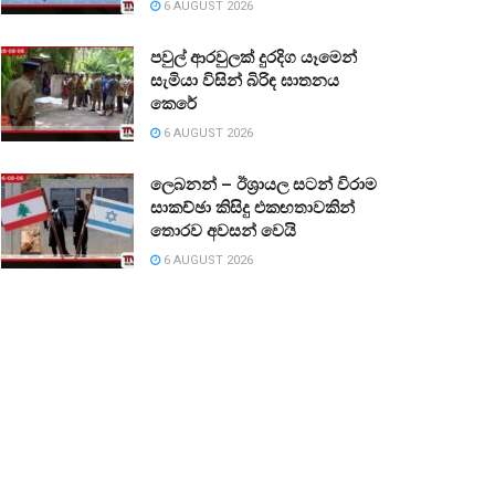
6 AUGUST 2026
පවුල් ආරවුලක් දුරදිග යෑමෙන්
සැමියා විසින් බිරිඳ ඝාතනය
කෙරේ
6 AUGUST 2026
ලෙබනන් – ඊශ්‍රායල සටන් විරාම
සාකච්ඡා කිසිදු එකඟතාවකින්
තොරව අවසන් වෙයි
6 AUGUST 2026