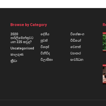
Browse by Category
R
2020
දේශීය
විශේෂාංග
පාර්ලිමේන්තුවට
පුවත්
වීඩියෝ
යන 225 කවුද?
විදෙස්
වෙනත්
Uncategorised
විනිවිද
ව්‍යාපාර
කාලගුණ
විලාසිතා
සංවර්ධන
ක්‍රීඩා