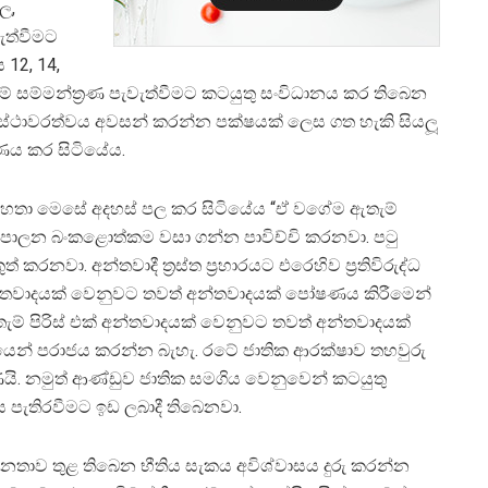
ල,
වැත්වීමට
12, 14,
 කිරීමේ සම්මන්ත‍්‍රණ පැවැත්වීමට කටයුතු සංවිධානය කර තිබෙන
 අස්ථාවරත්වය අවසන් කරන්න පක්ෂයක් ලෙස ගත හැකි සියලූ
ණය කර සිටියේය.
හේරත් මහතා මෙසේ අදහස් පල කර සිටියේය “ඒ වගේම ඇතැම්
ශපාලන බංකළොත්කම වසා ගන්න පාවිච්චි කරනවා. පටු
නවා. අන්තවාදී ත‍්‍රස්ත ප‍්‍රහාරයට එරෙහිව ප‍්‍රතිවිරුද්ධ
්තවාදයක් වෙනුවට තවත් අන්තවාදයක් පෝෂණය කිරීමෙන්
ඇතැම් පිරිස් එක් අන්තවාදයක් වෙනුවට තවත් අන්තවාදයක්
ෙන් පරාජය කරන්න බැහැ. රටේ ජාතික ආරක්ෂාව තහවුරු
යි. නමුත් ආණ්ඩුව ජාතික සමගිය වෙනුවෙන් කටයුතු
පැතිරවීමට ඉඩ ලබාදී තිබෙනවා.
නතාව තුළ තිබෙන භීතිය සැකය අවිශ්වාසය දුරු කරන්න