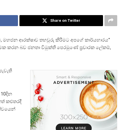
Share on Twitter
ට, මහජන ආරක්ෂාව තහවුරු කිරීමට අපගේ කාර්යභාරය”
ියාත්මක කරන බව ජනතා විමුක්ති පෙරමුණේ ප්‍රචාරක ලේකම්,
පැවැති
 10දින
ත් කළුතරදී
ත්වයෙන්