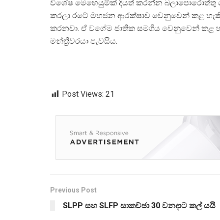
විශේෂ මෙහෙයුම්ක් දියත් කරන්න බලාපොරොත්තු ව
කරලා රටේ මහජන ආරක්ෂාව වෙනුවෙන් කළ හැකි කා
කරනවා. ඒ වගේම ජාතික සමගිය වෙනුවෙන් කළ හැකි
මන්ත්‍රීවරයා පැවසිය.
Post Views:
21
Previous Post
SLPP සහ SLFP සාකච්ඡා 30 වනදාට කල් යයි