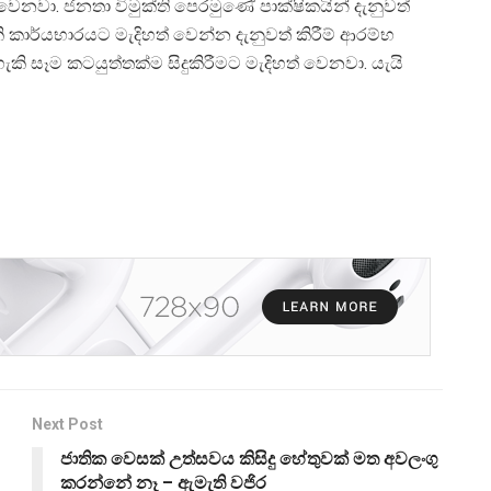
ෙනවා. ජනතා විමුක්ති පෙරමුණේ පාක්ෂිකයින් දැනුවත්
ර්යභාරයට මැදිහත් වෙන්න දැනුවත් කිරීම් ආරම්භ
 සෑම කටයුත්තක්ම සිදුකිරීමට මැදිහත් වෙනවා. යැයි
Next Post
ජාතික වෙසක් උත්සවය කිසිදු හේතුවක් මත අවලංගු
කරන්නේ නෑ – ඇමැති වජිර