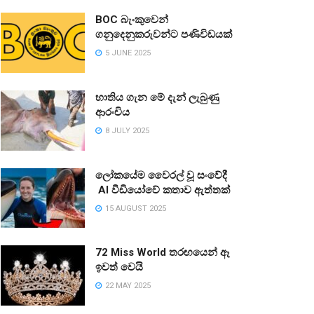
BOC බැංකුවෙන්
ගනුදෙනුකරුවන්ට පණිවිඩයක්
5 JUNE 2025
භාතිය ගැන මේ දැන් ලැබුණු
ආරංචිය
8 JULY 2025
ලෝකයේම වෛරල් වූ සංවේදී
AI වීඩියෝවේ කතාව ඇත්තක්
15 AUGUST 2025
72 Miss World තරඟයෙන් ඈ
ඉවත් වෙයි
22 MAY 2025