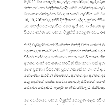
මැයි 11 දින කොළඹ, කෑගල්ල, අනුරාධපුර, කුරුණෑග
රත්නපුර යන දිස්ත‍්‍රික්කවලදීද මෙම සම්මන්ත‍්‍රණ පැ
බලාපොරොත්තු වන බව ද හෙතෙම පැවසිය. මේ මස 
16, 19, 20දිනවල ඉතිරි දිස්ත‍්‍රික්කවලදීද දැනුවත්
බව මන්ත්‍රීවරයා පැවසිය. රටේ ඇති වෙලා තිබෙන
පියවර ගන්න බව ජනතා විමුක්ති පෙරමුණ අවධාර
එහිදී වැඩිදුරටත් පාර්ලිමේන්තු මන්ත්‍රී විජිත 
දේශපාලන කණ්ඩායම් මෙම ප‍්‍රහාරය තමන්ගේ දේ
විදියට ජාතිවාදය පෝෂණය කරන වෛරී ප‍්‍රකාශ නිකුත් කර
අන්තවාදයක් පෝෂණය කරමින් තිබෙනවා. එක් අන
මෙම ප‍්‍රශ්නය විසඳන්න පුළුවන්කමක් නැහැ. ඒත් 
පෝෂණය කරමින් තිබෙනවා. අන්තවාදය අන්තවාදය
කළ හැක්කේ ජාතික සමගිය තහවුරු කිරීමෙන් පමණ
කරනවා වෙනුවට ඇතැම් කණ්ඩායම්වලට ජාතිවාදය 
මේ අවස්ථාවේ ජනතා විමුක්ති පෙරමුණ ලෙස අපි ජ