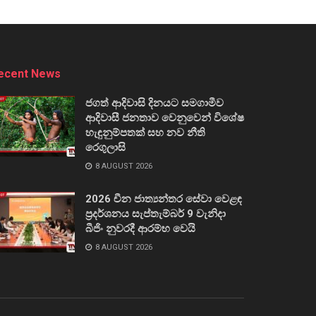
ecent News
ජගත් ආදිවාසි දිනයට සමගාමීව
ආදිවාසී ජනතාව වෙනුවෙන් විශේෂ
හැඳුනුම්පතක් සහ නව නීති
රෙගුලාසි
8 AUGUST 2026
2026 චීන ජාත්‍යන්තර සේවා වෙළඳ
ප්‍රදර්ශනය සැප්තැම්බර් 9 වැනිදා
බීජිං නුවරදී ආරම්භ වෙයි
8 AUGUST 2026