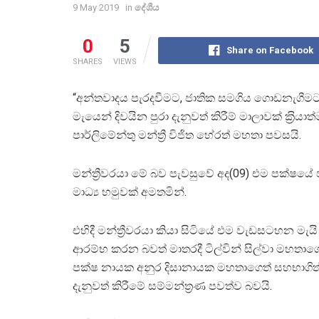
9 May 2019
in
දේශීය
0
5
Share on Facebook
SHARES
VIEWS
“අන්තවාදය පැරදවීමට, ජාතික සමගිය ගොඩනැගීම
මැයෙන් දිවයින පුරා දැනුවත් කිරීම් මාලාවක් ක‍්‍ර
පාර්ලිමේන්තු මන්ත්‍රී විජිත හේරත් මහතා පවසයි.
මන්ත්‍රීවරයා මේ බව පැවසුවේ අද(09) එම පක්ෂයේ 
මාධ්‍ය හමුවක් අමතමින්.
එහිදී මන්ත්‍රීවරයා කියා සිටියේ එම වැඩසටහන මැයි
ආරම්භ කරන බවත් මාතරදී ටිල්වින් සිල්වා මහතාගෙ
පක්ෂ නායක අනුර දිසානායක මහතාගෙත් සහභාගි
දැනුවත් කිරීමේ සම්මන්ත‍්‍රණ පවත්ව බවයි.