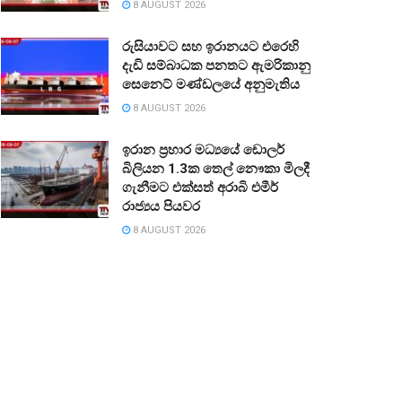
8 AUGUST 2026
රුසියාවට සහ ඉරානයට එරෙහි
දැඩි සම්බාධක පනතට ඇමරිකානු
සෙනෙට් මණ්ඩලයේ අනුමැතිය
8 AUGUST 2026
ඉරාන ප්‍රහාර මධ්‍යයේ ඩොලර්
බිලියන 1.3ක තෙල් නෞකා මිලදී
ගැනීමට එක්සත් අරාබි එමීර්
රාජ්‍යය පියවර
8 AUGUST 2026