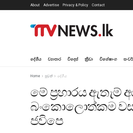
About
Advertise
Privacy & Policy
Contact
දේශීය
ව්‍යාපාර
විදෙස්
ක්‍රීඩා
විශේෂාංග
සංවර
Home
පුවත්
දේශීය
මේ ප්‍රහාරය ඇතැම්
බංකොලොත්කම වසා
ජවිපෙ