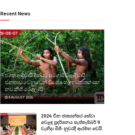
Recent News
ජගත් ආදිවාසි දිනයට සමගාමීව ආදිවාසී
ජනතාව වෙනුවෙන් විශේෂ හැඳුනුම්පතක් සහ
නව නීති රෙගුලාසි
8 AUGUST 2026
2026 චීන ජාත්‍යන්තර සේවා
වෙළඳ ප්‍රදර්ශනය සැප්තැම්බර් 9
වැනිදා බීජිං නුවරදී ආරම්භ වෙයි