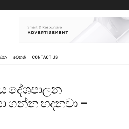
්ධන
වෙනත්
CONTACT US
 අය දේශපාලන
 ගන්න හදනවා –