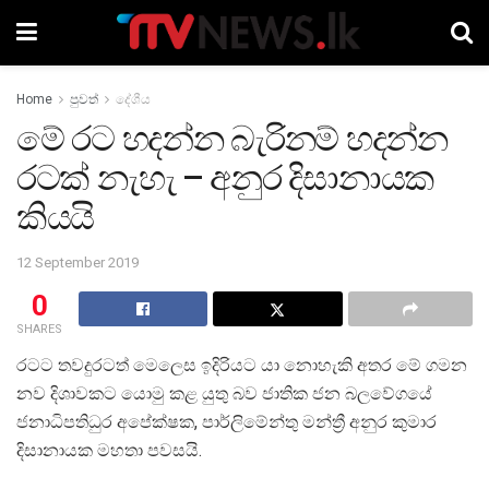
Home
පුවත්
දේශීය
මේ රට හදන්න බැරිනම් හදන්න
රටක් නැහැ – අනුර දිසානායක
කියයි
12 September 2019
0
SHARES
රටට තවදුරටත් මෙලෙස ඉදිරියට යා නොහැකි අතර මේ ගමන
නව දිශාවකට යොමු කළ යුතු බව ජාතික ජන බලවේගයේ
ජනාධිපතිධුර අපේක්ෂක, පාර්ලිමේන්තු මන්ත්‍රී අනුර කුමාර
දිසානායක මහතා පවසයි.