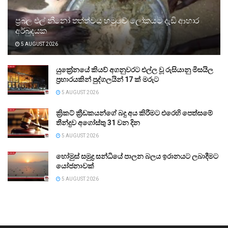
ප්‍රබල එල් නීනෝ තත්ත්වය හමුවේ ලෝකයට දැඩි ආහාර
අර්බුදයක
5 AUGUST 2026
යුක්‍රේනයේ කියව් අගනුවරට එල්ල වූ රුසියානු මිසයිල
ප්‍රහාරයකින් පුද්ගලයින් 17 ක් මරුට
5 AUGUST 2026
ක්‍රිකට් ක්‍රීඩකයන්ගේ බදු අය කිරීමට එරෙහි පෙත්සමේ
තීන්දුව අගෝස්තු 31 වන දින
5 AUGUST 2026
හෝමුස් සමුද්‍ර සන්ධියේ පාලන බලය ඉරානයට ලබාදීමට
යෝජනාවක්
5 AUGUST 2026