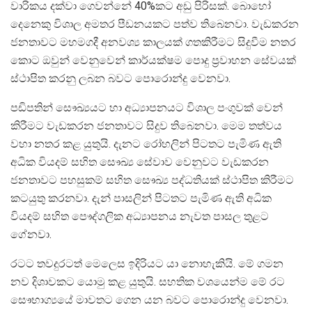
වාරිකය දක්වා ගෙවන්නේ 40%කට අඩු පිරිසක්. බොහෝ
දෙනෙකු විශාල අමතර පීඩනයකට පත්ව තිබෙනවා. වැඩකරන
ජනතාවට මහමගදී අනවශ්‍ය කාලයක් ගතකිරීමට සිදුවීම නතර
කොට ඔවුන් වෙනුවෙන් කාර්යක්ෂම පොදු ප‍්‍රවාහන සේවයක්
ස්ථාපිත කරනු ලබන බවට පොරොන්දු වෙනවා.
පඩිපතින් සෞඛ්‍යයට හා අධ්‍යාපනයට විශාල පංගුවක් වෙන්
කිරීමට වැඩකරන ජනතාවට සිදුව තිබෙනවා. මෙම තත්වය
වහා නතර කළ යුතුයි. දැනට රෝහලින් පිටතට පැමිණ ඇති
අධික වියදම් සහිත සෞඛ්‍ය සේවාව වෙනුවට වැඩකරන
ජනතාවට පහසුකම් සහිත සෞඛ්‍ය පද්ධතියක් ස්ථාපිත කිරීමට
කටයුතු කරනවා. දැන් පාසලින් පිටතට පැමිණ ඇති අධික
වියදම් සහිත පෞද්ගලික අධ්‍යාපනය නැවත පාසල තුළට
ගේනවා.
රටට තවදුරටත් මෙලෙස ඉදිරියට යා නොහැකියි. මේ ගමන
නව දිශාවකට යොමු කළ යුතුයි. සහතික වශයෙන්ම මේ රට
සෞභාග්‍යයේ මාවතට ගෙන යන බවට පොරොන්දු වෙනවා.