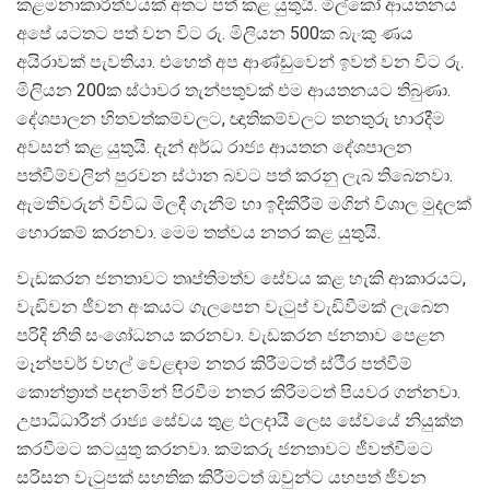
කළමනාකාරිත්වයක් අතට පත් කළ යුතුයි. මිල්කෝ ආයතනය
අපේ යටතට පත් වන විට රු. මිලියන 500ක බැංකු ණය
අයිරාවක් පැවතියා. එහෙත් අප ආණ්ඩුවෙන් ඉවත් වන විට රු.
මිලියන 200ක ස්ථාවර තැන්පතුවක් එම ආයතනයට තිබුණා.
දේශපාලන හිතවත්කම්වලට, ඥාතිකම්වලට තනතුරු භාරදීම
අවසන් කළ යුතුයි. දැන් අර්ධ රාජ්‍ය ආයතන දේශපාලන
පත්වීම්වලින් පුරවන ස්ථාන බවට පත් කරනු ලැබ තිබෙනවා.
ඇමතිවරුන් විවිධ මිලදී ගැනීම් හා ඉදිකිරීම් මගින් විශාල මුදලක්
හොරකම් කරනවා. මෙම තත්වය නතර කළ යුතුයි.
වැඩකරන ජනතාවට තෘප්තිමත්ව සේවය කළ හැකි ආකාරයට,
වැඩිවන ජීවන අංකයට ගැලපෙන වැටුප් වැඩිවීමක් ලැබෙන
පරිදි නීති සංශෝධනය කරනවා. වැඩකරන ජනතාව පෙළන
මෑන්පවර් වහල් වෙළඳාම නතර කිරීමටත් ස්ථීර පත්වීම්
කොන්ත‍්‍රාත් පදනමින් පිරවීම නතර කිරීමටත් පියවර ගන්නවා.
උපාධිධාරීන් රාජ්‍ය සේවය තුළ ඵලදායී ලෙස සේවයේ නියුක්ත
කරවීමට කටයුතු කරනවා. කම්කරු ජනතාවට ජීවත්වීමට
සරිසන වැටුපක් සහතික කිරීමටත් ඔවුන්ට යහපත් ජීවන