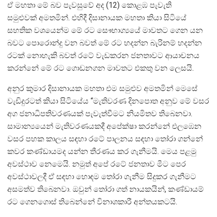
ඒ මහතා මේ බව පැවසුවේ අද (12) කොළඹ පැවැති
සමුළුවක් අමතමින්. එහිදී දිසානායක මහතා කියා සිටියේ
සහතික වශයෙන්ම මේ රට සෞභාග්‍යයේ මාවතට ගෙන යන
බවට පොරොන්දු වන බවත් මේ රට හදන්න බැරිනම් හදන්න
රටක් නොහැකි බවත් රටේ වැඩකරන ජනතාවට ආයාචනය
කරන්නේ මේ රට ගොඩනගන මාවතට එකතු වන ලෙසයි.
අනුර කුමාර දිසානායක මහතා එම සමුළුව අමතමින් මෙසේ
වැඩිදුරටත් කියා සිටියේය “මැතිවරණ දිනපොත අනුව මේ වසර
අග ජනාධිපතිවරණයක් පැවැත්වීමට නියමිතව තිබෙනවා.
සාමාන්‍යයෙන් මැතිවරණයකදී අපේක්ෂා කරන්නේ එලඹෙන
වසර පහක කාලය සඳහා රටේ පාලනය සඳහා තෝරා ගන්නේ
කවර කණ්ඩායමද යන්න තීරණය කර ගැනීමයි. මෙය පළමු
අවස්ථාව නෙමෙයි. නමුත් අපේ රටේ ජනතාව මීට පෙර
අවස්ථාවලදී ඒ සඳහා හොඳම තෝරා ගැනීම සිදුකර ගැනීමට
අසමත්ව තිබෙනවා. ඔවුන් තෝරා ගත් නායකයින්, කණ්ඩායම්
රට ගෙනගොස් තිබෙන්නේ විනාශකාරී අන්තයකටයි.