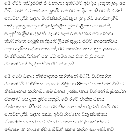
මේ රටට තවදුරටත් ඒ විනාශය අත්වීමට ඉඩ දිය යුතු නැහැ. අප
විසින් මේ රට භාරගත යුතුයි. මේ රට හැදිය හැකි රටක්. රටක්
ගොඩනැගීම සඳහා මැජික්කරුවෙකු නැහැ. රට ගොඩනැගීම
තනි පුද්ගලයෙකුගේ ඉන්ද්‍රජාලික ක‍්‍රියාවලියක් නෙමෙයි;
සාමූහික ක‍්‍රියාවලියක්. ලොව සෑම රාජ්‍යයක්ම ගොඩනගා
තිබෙන්නේ සාමූහික ක‍්‍රියාවලියක් තුළයි. රටට නායකත්වය
දෙන අදුෂිත දේශපාලනයේ, රට ගොඩනගන දැනුම ලබාදෙන
වෘත්තීයවේදීන්ගේ සහ රට මෙහෙය වන වැඩකරන
ජනතාවගේ මැදිහත්වීම ඊට අවශ්‍යයි.
මේ රටේ ධනය නිෂ්පාදනය කරන්නේ ඔබයි; වැඩකරන
ජනතාවයි. වාර්ෂිකව ඇ.ඩො. බිලියන 88ක ධනයක් ඔබ විසින්
නිෂ්පාදනය කරනවා. මේ ධනය උත්පාදනය වන්නේ වැඩකරන
ජනතාව හෙළන ශ‍්‍රමයෙනුයි. මේ රටේ ජාතික ධනය
නිෂ්පාදනය කිරීමේ ගෞරවනීය කොටස්කරුවන් ඔබයි. රට
ගොඩනැගීම සඳහා රාජ්‍ය, අර්ධ රාජ්‍ය හා වතු ක්ෂේත‍්‍රය
නියෝජනය කරන වැඩකරන ජනතාව වැඩ කරන්නේ
දේශපාලන නායකත්වය විසින් සකස් කරන සැලැස්මකට