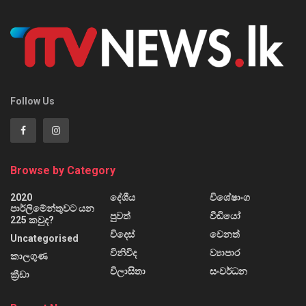
Follow Us
Browse by Category
2020
දේශීය
විශේෂාංග
පාර්ලිමේන්තුවට යන
පුවත්
වීඩියෝ
225 කවුද?
විදෙස්
වෙනත්
Uncategorised
විනිවිද
ව්‍යාපාර
කාලගුණ
විලාසිතා
සංවර්ධන
ක්‍රීඩා