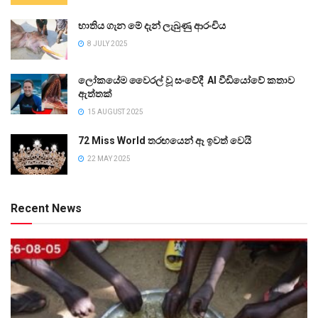
භාතිය ගැන මේ දැන් ලැබුණු ආරංචිය
8 JULY 2025
ලෝකයේම වෛරල් වූ සංවේදී AI වීඩියෝවේ කතාව
ඇත්තක්
15 AUGUST 2025
72 Miss World තරඟයෙන් ඈ ඉවත් වෙයි
22 MAY 2025
Recent News