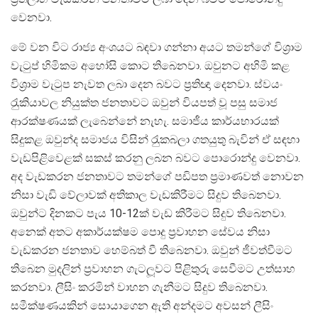
වෙනවා.
මේ වන විට රාජ්‍ය අංශයට බඳවා ගන්නා අයට තමන්ගේ විශ‍්‍රාම
වැටුප් හිමිකම අහෝසි කොට තිබෙනවා. ඔවුනට අහිමි කළ
විශ‍්‍රාම වැටුප නැවත ලබා දෙන බවට ප‍්‍රතිඥා දෙනවා. ස්වයං
රැුකියාවල නියුක්ත ජනතාවට ඔවුන් වියපත් වූ පසු සමාජ
ආරක්ෂණයක් ලැබෙන්නේ නැහැ. සමාජීය කාර්යභාරයක්
සිදුකළ ඔවුන්ද සමාජය විසින් රැුකබලා ගතයුතු බැවින් ඒ සඳහා
වැඩපිළිවෙළක් සකස් කරනු ලබන බවට පොරොන්දු වෙනවා.
අද වැඩකරන ජනතාවට තමන්ගේ පඩිපත ප‍්‍රමාණවත් නොවන
නිසා වැඩි වේලාවක් අතිකාල වැඩකිරීමට සිදුව තිබෙනවා.
ඔවුන්ට දිනකට පැය 10-12ක් වැඩ කිරීමට සිදුව තිබෙනවා.
අනෙක් අතට අකාර්යක්ෂම පොදු ප‍්‍රවාහන සේවය නිසා
වැඩකරන ජනතාව හෙම්බත් වී තිබෙනවා. ඔවුන් ජීවත්වීමට
තිබෙන මුදලින් ප‍්‍රවාහන ගැටලූවට පිළිතුරු සෙවීමට උත්සාහ
කරනවා. ලීසිං කරමින් වාහන ගැනීමට සිදුව තිබෙනවා.
සමීක්ෂණයකින් සොයාගෙන ඇති අන්දමට අවසන් ලීසිං