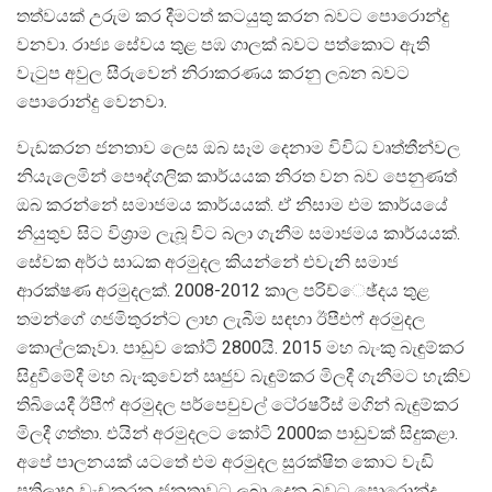
තත්වයක් උරුම කර දීමටත් කටයුතු කරන බවට පොරොන්දු
වනවා. රාජ්‍ය සේවය තුළ පඹ ගාලක් බවට පත්කොට ඇති
වැටුප අවුල සීරුවෙන් නිරාකරණය කරනු ලබන බවට
පොරොන්දු වෙනවා.
වැඩකරන ජනතාව ලෙස ඔබ සෑම දෙනාම විවිධ වෘත්තීන්වල
නියැලෙමින් පෞද්ගලික කාර්යයක නිරත වන බව පෙනුණත්
ඔබ කරන්නේ සමාජමය කාර්යයක්. ඒ නිසාම එම කාර්යයේ
නියුතුව සිට විශ‍්‍රාම ලැබූ විට බලා ගැනීම සමාජමය කාර්යයක්.
සේවක අර්ථ සාධක අරමුදල කියන්නේ එවැනි සමාජ
ආරක්ෂණ අරමුදලක්. 2008-2012 කාල පරිච්ෙඡ්දය තුළ
තමන්ගේ ගජමිතුරන්ට ලාභ ලැබීම සඳහා ඊපීඑෆ් අරමුදල
කොල්ලකෑවා. පාඩුව කෝටි 2800යි. 2015 මහ බැංකු බැඳුම්කර
සිදුවීමේදී මහ බැංකුවෙන් ඍජුව බැඳුම්කර මිලදී ගැනීමට හැකිව
තිබියෙදී ඊපීෆ් අරමුදල පර්පෙචුවල් ටෙ‍්‍රෂරීස් මගින් බැඳුම්කර
මිලදී ගත්තා. එයින් අරමුදලට කෝටි 2000ක පාඩුවක් සිදුකළා.
අපේ පාලනයක් යටතේ එම අරමුදල සුරක්ෂිත කොට වැඩි
ප‍්‍රතිලාභ වැඩකරන ජනතාවට ලබා දෙන බවට පොරොන්දු