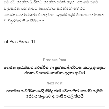
මේ රට හදන්න බැරිනම් හදන්න රටක් නැහැ. අප මේ රටේ
වැඩකරන ජනතාවට ආයාචනය කරන්නේ මේ රට
ගොඩනගන මාවතට එකතු වන ලෙසයි යැයි දිසානායක මහතා
වැඩිදුරටත් කියා සිටියේය.
Post Views:
11
Previous Post
මහජන ආරක්ෂාව තරකිරීම හා ත්‍රස්තවාදී මර්ධන කටයුතු සඳහා
ජපාන ව්‍යාපෘති නොවන ප්‍රදාන ආධාර
Next Post
නාගරික සංවර්ධනයේදී කිසිදු ජාති බේදයකින් තොරව සැමට
සේවය කළ බව ඇමැති පාඨලි කියයි