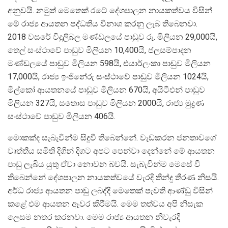
අනුවයි. නමුත් මෙතෙක් රටේ දේශපාලන නායකත්වය විසින්
මේ රාජ්‍ය ආයතන පද්ධතිය විනාශ කරනු ලැබ තිබෙනවා.
2018 වසරේ විදුලිබල මණ්ඩලයේ පාඩුව රු. මිලියන 29,000යි,
තෙල් සංස්ථාවේ පාඩුව මිලියන 10,400යි, ජලසම්පාදන
මණ්ඩලයේ පාඩුව මිලියන 598යි, එයාර්ලංකා පාඩුව මිලියන
17,000යි, රාජ්‍ය ඉංජිනේරු සංස්ථාවේ පාඩුව මිලියන 1024යි,
මිල්කෝ ආයතනයේ පාඩුව මිලියන 670යි, අයිටීඑන් පාඩුව
මිලියන 327යි, සතොස පාඩුව මිලියන 2000යි, රාජ්‍ය මුද්‍රණ
සංස්ථාවේ පාඩුව මිලියන 406යි.
මොකක්ද සැබැවින්ම සිදුවී තිබෙන්නේ. වැඩකරන ජනතාවගේ
වෘත්තීය සමිති දිගින් දිගට අපට පෙන්වා දෙන්නේ මේ ආයතන
පාඩු ලැබිය යුතු ඒවා නොවන බවයි. සැබැවින්ම මෙසේ වී
තිබෙන්නේ දේශපාලන නායකත්වයේ වැරදි තීන්දු තීරණ නිසයි.
අර්ධ රාජ්‍ය ආයතන පාඩු ලබද්දී මෙතෙක් පැවති ආණ්ඩු විසින්
කළේ එම ආයතන ඈවර කිරීමයි. මෙම තත්වය අපි නිසැක
ලෙසම නතර කරනවා. මෙම රාජ්‍ය ආයතන නිවැරදි