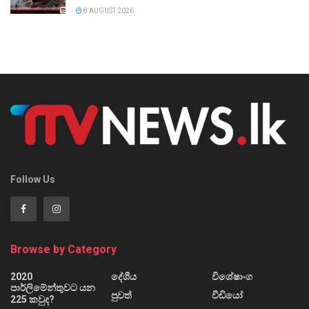
8 AUGUST 2026
Follow Us
Browse by Category
2020
දේශීය
විශේෂාංග
පාර්ලිමේන්තුවට යන
පුවත්
වීඩියෝ
225 කවුද?