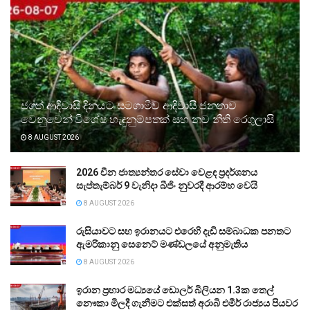
ජගත් ආදිවාසි දිනයට සමගාමීව ආදිවාසී ජනතාව
වෙනුවෙන් විශේෂ හැඳුනුම්පතක් සහ නව නීති රෙගුලාසි
8 AUGUST 2026
2026 චීන ජාත්‍යන්තර සේවා වෙළඳ ප්‍රදර්ශනය
සැප්තැම්බර් 9 වැනිදා බීජිං නුවරදී ආරම්භ වෙයි
8 AUGUST 2026
රුසියාවට සහ ඉරානයට එරෙහි දැඩි සම්බාධක පනතට
ඇමරිකානු සෙනෙට් මණ්ඩලයේ අනුමැතිය
8 AUGUST 2026
ඉරාන ප්‍රහාර මධ්‍යයේ ඩොලර් බිලියන 1.3ක තෙල්
නෞකා මිලදී ගැනීමට එක්සත් අරාබි එමීර් රාජ්‍යය පියවර