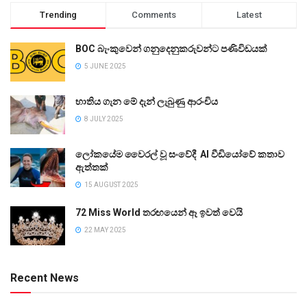
Trending
Comments
Latest
BOC බැංකුවෙන් ගනුදෙනුකරුවන්ට පණිවිඩයක්
5 JUNE 2025
භාතිය ගැන මේ දැන් ලැබුණු ආරංචිය
8 JULY 2025
ලෝකයේම වෛරල් වූ සංවේදී AI වීඩියෝවේ කතාව
ඇත්තක්
15 AUGUST 2025
72 Miss World තරඟයෙන් ඈ ඉවත් වෙයි
22 MAY 2025
Recent News