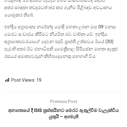
හයිද්‍රාබාද් මන්දිරයේ පැවැති මෙම සාකච්ඡාවේදී දෙරට
අතර සබඳතා තවදුරටත් තර කර ගැනීම පිළිබඳව අවධානය
යොමුකර තිබේ.
ඉන්දීය අග්‍රාමාත්‍ය නරේන්ද්‍ර මෝදි මහතා ලබන මස 09 වනදා
මෙරට සංචාරය කිරීමට නියමිත බව වාර්තා වේ. ඉන්දිය
අග්‍රාමාත්‍යවරයාගේ දෙවන පදවි ප්‍රාප්ති උත්සවය ඊයේ (30)
පැවති අතර ඊට ජනාධිපති මෛත්‍රීපාල සිරිසේන මහතා ඇතුළු
රජයේ අමාත්‍යවරුන් කිහිපදෙනෙකු සහභාගී විය.
Post Views:
19
Previous Post
අනාගතයේ දී ISIS ත්‍රස්තයිනට මෙරට ඇතුල්වීම වැලැක්විය
යුතුයි – අගමැති