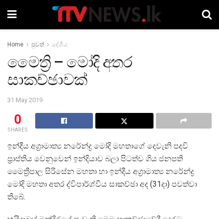
Home
පුවත්
දේශීය
මෛත්‍රි – මෝදි අතර
සාකච්ඡාවක්
31 May 2019
0
SHARES
ඉන්දීය අග්‍රාමාත්‍ය නරේන්ද්‍ර මෝදි මහතාගේ දෙවැනි පදවි
ප්‍රාප්තිය වෙනුවෙන් ඉන්දියාව බලා පිටත්ව ගිය ජනපති
මෛත්‍රීපාල සිරිසේන මහතා හා ඉන්දීය අග්‍රාමාත්‍ය නරේන්ද්‍ර
මෝදි මහතා අතර ද්විපාර්ශ්වීය සාකච්ඡා අද (31දා) පවත්වා
තිබේ.