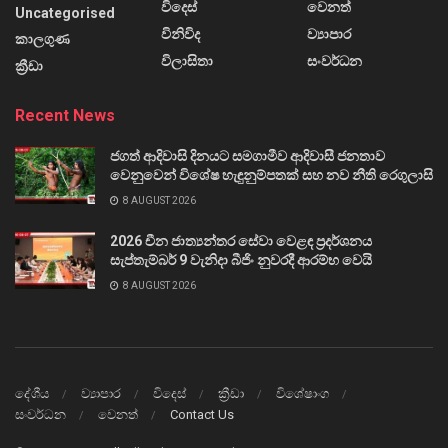
විදෙස්
වෙනත්
Uncategorised
විනිවිද
ව්‍යාපාර
කාලගුණ
විලාසිතා
සංවර්ධන
ක්‍රීඩා
Recent News
ජගත් ආදිවාසි දිනයට සමගාමීව ආදිවාසී ජනතාව
වෙනුවෙන් විශේෂ හැඳුනුම්පතක් සහ නව නීති රෙගුලාසි
8 AUGUST 2026
2026 චීන ජාත්‍යන්තර සේවා වෙළඳ ප්‍රදර්ශනය
සැප්තැම්බර් 9 වැනිදා බීජිං නුවරදී ආරම්භ වෙයි
8 AUGUST 2026
දේශීය
ව්‍යාපාර
විදෙස්
ක්‍රීඩා
විශේෂාංග
සංවර්ධන
වෙනත්
Contact Us