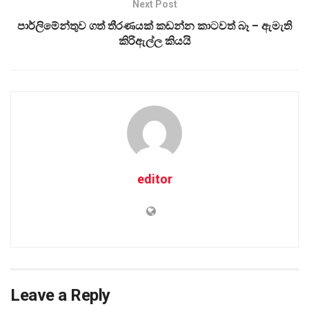
Next Post
පාර්ලිමේන්තුව ගත් තීරණයක් කඩන්න කාටවත් බෑ – ඇමැති
කිරිඇල්ල කියයි
editor
Leave a Reply