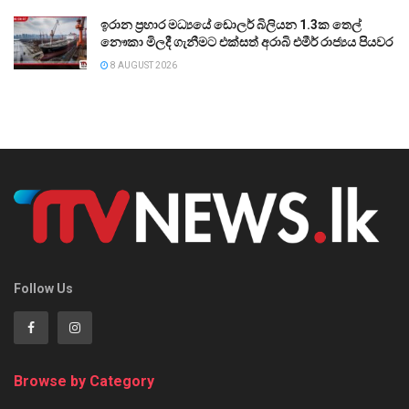
ඉරාන ප්‍රහාර මධ්‍යයේ ඩොලර් බිලියන 1.3ක තෙල්
නෞකා මිලදී ගැනීමට එක්සත් අරාබි එමීර් රාජ්‍යය පියවර
8 AUGUST 2026
Follow Us
Browse by Category