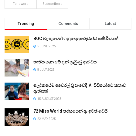
Followers
Subscribers
Trending
Comments
Latest
BOC බැංකුවෙන් ගනුදෙනුකරුවන්ට පණිවිඩයක්
5 JUNE 2025
භාතිය ගැන මේ දැන් ලැබුණු ආරංචිය
8 JULY 2025
ලෝකයේම වෛරල් වූ සංවේදී AI වීඩියෝවේ කතාව
ඇත්තක්
15 AUGUST 2025
72 Miss World තරඟයෙන් ඈ ඉවත් වෙයි
22 MAY 2025