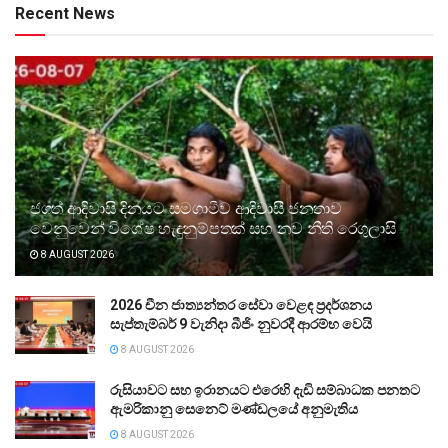
Recent News
ජගත් ආදිවාසි දිනයට සමගාමීව ආදිවාසී ජනතාව
වෙනුවෙන් විශේෂ හැඳුනුම්පතක් සහ නව නීති රෙගුලාසි
8 AUGUST 2026
2026 චීන ජාත්‍යන්තර සේවා වෙළඳ ප්‍රදර්ශනය
සැප්තැම්බර් 9 වැනිදා බීජිං නුවරදී ආරම්භ වෙයි
8 AUGUST 2026
රුසියාවට සහ ඉරානයට එරෙහි දැඩි සම්බාධක පනතට
ඇමරිකානු සෙනෙට් මණ්ඩලයේ අනුමැතිය
8 AUGUST 2026