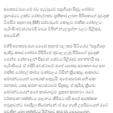
අමාත්‍යවරයා මේ බව පැවසුවේ පසුගියදා සිදුවූ බෝම්බ
ප්‍රහාරයට ලක්ව රෝහල්ගතව ප්‍රතිකාර ලබන පිරිසකගේ සුවදුක්
විමසීම සදහා අද (03) පස්වරුවේ කොළඹ ජාතික රෝහලට
පැමිණි අවස්ථාවේදී මාධ්‍ය විසින් නැගූ ප්‍රශ්න වලට පිළිතුරු
සපයමිනි.
එහිදී අමාත්‍යවරයා මෙසේ අදහස් පල කර සිටියේය “පසුගියදා
ඇතිවු කෲර බෝම්බ පිපිරීමේ තුවාල ලැබූ පිරිසගේ සුවදුක්
මෙන්ම රෝහලෙන් සිදුවන සේවය පිළිබදව අහන්නයි අද
පැමිණියේ. ඒ හදිසි අවස්ථාවේ අපේ සෞඛ්‍ය අමාත්‍යාංශය සහ
ජාතික රෝහල් කාර්ය මණ්ඩලය විසින් ක්‍රියාකළ ආකාරය
සම්බන්ධයෙන් ගොඩාක් සතුටුයි. අපේ අසරණ අහිංසක
ජනතාව යාඥා කරන අවස්ථාවේ සිදුකළ ඒ කුරිරු ක්‍රියාව
සම්බන්ධයෙන් අපේ කණගාටුව ප්‍රකාශ කරනවා. රටේ
වර්තමාන තත්ත්වය පාලනය කිරීමට අපි අපේ ආරක්ෂක
හමුදාවන්ට බාරදීලා තිබෙන්නේ. ඒ අය හැකි උපරිමයෙන් රටේ
පවතින යතා තත්ත්වය පිළිබදව කරුණු සොයාගෙන,