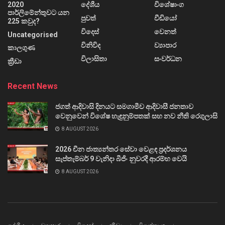
2020
දේශීය
විශේෂාංග
පාර්ලිමේන්තුවට යන
පුවත්
වීඩියෝ
225 කවුද?
විදෙස්
වෙනත්
Uncategorised
විනිවිද
ව්‍යාපාර
කාලගුණ
විලාසිතා
සංවර්ධන
ක්‍රීඩා
Recent News
ජගත් ආදිවාසි දිනයට සමගාමීව ආදිවාසී ජනතාව
වෙනුවෙන් විශේෂ හැඳුනුම්පතක් සහ නව නීති රෙගුලාසි
8 AUGUST 2026
2026 චීන ජාත්‍යන්තර සේවා වෙළඳ ප්‍රදර්ශනය
සැප්තැම්බර් 9 වැනිදා බීජිං නුවරදී ආරම්භ වෙයි
8 AUGUST 2026