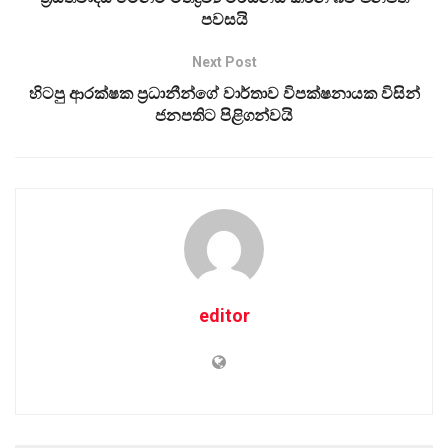
පවසයි
Next Post
හිටපු ආරක්ෂක ප‍්‍රධානීන්ගේ වාර්තාව විපක්ෂනායක විසින්
ජනපතිට පිළිගන්වයි
editor