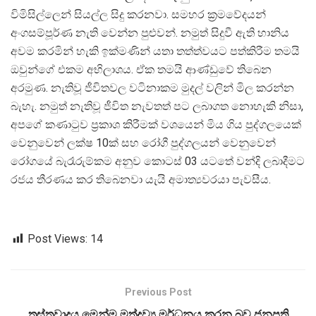
විමිසිල්ලෙන් සියල්ල සිදු කරනවා. සමහර ක්‍රමවේදයන්
අංගසම්පූර්ණ නැති වෙන්න පුළුවන්. නමුත් සිදුවී ඇති හානිය
අවම කරමින් හැකි ඉක්මණින් යතා තත්ත්වයට පත්කිරීම තමයි
ඔවුන්ගේ එකම අභිලාශය. ඒක තමයි ආණ්ඩුවේ තිබෙන
අරමුණ. නැතිවූ ජීවිතවල වටිනාකම මුදල් වලින් මිල කරන්න
බැහැ. නමුත් නැතිවූ ජීවිත නැවතත් පට ලබාගත නොහැකි නිසා,
අපගේ කණාටුව ප්‍රකාශ කිරීමක් වශයෙන් මිය ගිය පුද්ගලයෙක්
වෙනුවෙන් ලක්ෂ 10ක් සහ රෝගී පුද්ගලයන් වෙනුවෙන්
රෝගයේ බැරෑරුම්කම අනුව කොටස් 03 යටතේ වන්දි ලබාදීමට
රජය තීරණය කර තිබෙනවා යැයි අමාත්‍යවරයා පැවසීය.
Post Views:
14
Previous Post
ත්‍රස්තවාදය මෙන්ම මත්ද්‍රව්‍ය මර්ධනය කරන බව ජනපති