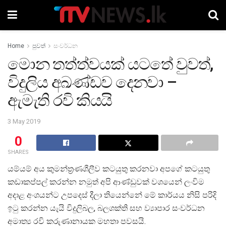
Home
පුවත්
සංවර්ධන
මොන තත්ත්වයක් යටතේ වුවත්,
විදුලිය අඛණ්ඩව දෙනවා –
ඇමැති රවි කියයි
3 May 2019
0
SHARES
යම්යම් අය කුමන්ත්‍රණශීලීව කටයුතු කරනවා අපගේ කටයුතු
කඩාකප්පල් කරන්න නමුත් අපි ආණ්ඩුවක් වශයෙන් ලංවිම
අදාළ අංශයන්ට උපදෙස් දීලා තියෙන්නේ මේ කාර්යය නිසි පරිදි
ඉටු කරන්න යැයි විදුලිබල, බලශක්ති සහ ව්‍යාපාර සංවර්ධන
අමාත්‍ය රවි කරුණානායක මහතා පවසයි.