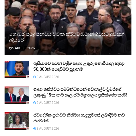
හෝමුස් සමුද්‍ර සන්ධිය විවෘත කිරීමේ ඔමාන් ගිවිසුම අවසන්
අදියරේ
9 AUGUST 2026
රුසියාවේ සටන් වැදීම සඳහා උතුරු කොරියානු හමුදා
50,000ක් යෙදවීමට සූදානම්
9 AUGUST 2026
ගාසා තත්ත්වය සම්බන්ධයෙන් ඩොනල්ඩ් ට්‍රම්ප්ගේ
ලකුණු 15ක සාම සැලැස්ම ඊශ්‍රායලය ප්‍රතික්ෂේප කරයි
9 AUGUST 2026
ස්වදේශික ප්‍රජාවට නීතිමය හැඳුනුම්පත් ලබාදීමට නව
පියවරක්
9 AUGUST 2026