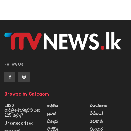
Follow Us
Browse by Category
2020
දේශීය
විශේෂාංග
පාර්ලිමේන්තුවට යන
පුවත්
වීඩියෝ
225 කවුද?
විදෙස්
වෙනත්
Uncategorised
විනිවිද
ව්‍යාපාර
කාලගුණ