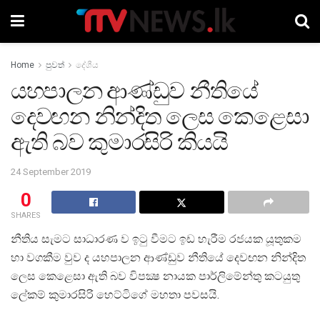
Home
පුවත්
දේශීය
යහපාලන ආණ්ඩුව නීතියේ
දෙවඟන නින්දිත ලෙස කෙළෙසා
ඇති බව කුමාරසිරි කියයි
24 September 2019
0
SHARES
නීතිය සැමට සාධාරණ ව ඉටු වීමට ඉඩ හැරීම රජයක යූතුකම
හා වගකීම වුව ද යහපාලන ආණ්ඩුව නීතියේ දෙවඟන නින්දිත
ලෙස කෙළෙසා ඇති බව විපක්‍ෂ නායක පාර්ලිමේන්තු කටයුතු
ලේකම් කුමාරසිරි හෙට්ටිගේ මහතා පවසයි.