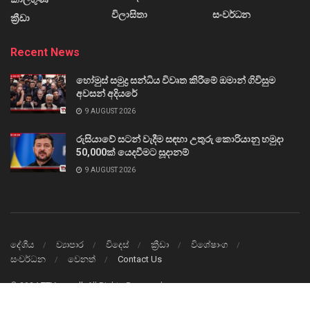
විලාසිතා
සංවර්ධන
ක්‍රීඩා
Recent News
හෝමුස් සමුද්‍ර සන්ධිය විවෘත කිරීමේ ඔමාන් ගිවිසුම
අවසන් අදියරේ
9 AUGUST 2026
රුසියාවේ සටන් වැදීම සඳහා උතුරු කොරියානු හමුදා
50,000ක් යෙදවීමට සූදානම්
9 AUGUST 2026
දේශීය
ව්‍යාපාර
විදෙස්
ක්‍රීඩා
විශේෂාංග
සංවර්ධන
වෙනත්
Contact Us
© 2024
TTVnews.lk
All Rights Reserved