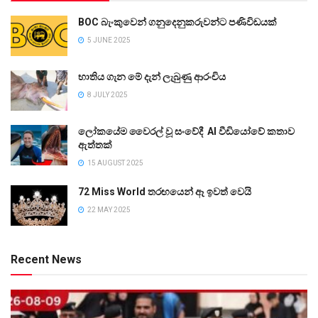
BOC බැංකුවෙන් ගනුදෙනුකරුවන්ට පණිවිඩයක්
5 JUNE 2025
භාතිය ගැන මේ දැන් ලැබුණු ආරංචිය
8 JULY 2025
ලෝකයේම වෛරල් වූ සංවේදී AI වීඩියෝවේ කතාව
ඇත්තක්
15 AUGUST 2025
72 Miss World තරඟයෙන් ඈ ඉවත් වෙයි
22 MAY 2025
Recent News