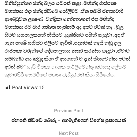
මිනිස්සුන්ගෙ ඡන්ද බලය යටපත් කළා .මහින්ද රාජපක්‍ෂ
මහත්තය එදා ඡන්ද තිබ්බෙ පෝලිමට .ඒක තමයි ජනතාවාදී
ආණ්ඩුවක ලක්‍ෂණ .චන්ද්‍රිකා නෝනාගෙන් එදා මහින්ද
මහත්තය රට බාර ගත්තෙ නැත්නම් අද අපට රටක් නෑ . මුල
සිටම යහපාලකයන් නීතියට ,යුක්තියට පයින් ගැහුවා .අද ඒ
ගැන සාක්‍ෂි සහිතව එලියට ඇවිත් .පදනමක් නැති නඩු දාල
රාජපක්‍ෂ වරුන්ගේ දේශපාලනය නතර කරන්න හැදුවා .ඒවාට
සම්බන්ධ අය කවුද කියා ඒ අයගෙන් ම දැන් කියවෙන්න පටන්
අරන් බව”
යැයි විපක්‍ෂ නායක පාර්ලිමේන්තු කටයුතු ලේකම්
කුමාරසිරි හෙට්ටිගේ මහතා වැඩිදුරටත් කියා සිටියේය.
Post Views:
15
Previous Post
ජනපති කිව්වේ බොරු – අගමැතිගෙන් විශේෂ ප්‍රකාශයක්
Next Post