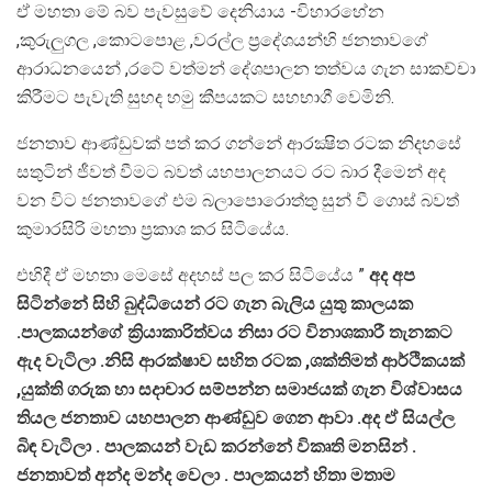
ඒ මහතා මේ බව පැවසුවේ දෙනියාය -විහාරහේන
,කුරුලුගල ,කොටපොළ ,වරල්ල ප්‍රදේශයන්හි ජනතාවගේ
ආරාධනයෙන් ,රටේ වත්මන් දේශපාලන තත්වය ගැන සාකච්චා
කිරීමට පැවැති සුහද හමු කීපයකට සහභාගී වෙමිනි.
ජනතාව ආණ්ඩුවක් පත් කර ගන්නේ ආරක්‍ෂිත රටක නිදහසේ
සතුටින් ජීවත් වීමට බවත් යහපාලනයට රට බාර දීමෙන් අද
වන විට ජනතාවගේ එම බලාපොරොත්තු සුන් වී ගොස් බවත්
කුමාරසිරි මහතා ප්‍රකාශ කර සිටියේය.
එහිදී ඒ මහතා මෙසේ අදහස් පල කර සිටියේය ”
අද අප
සිටින්නේ සිහි බුද්ධියෙන් රට ගැන බැලිය යුතු කාලයක
.පාලකයන්ගේ ක්‍රියාකාරිත්වය නිසා රට විනාශකාරී තැනකට
ඇද වැටිලා .නිසි ආරක්ෂාව සහිත රටක ,ශක්තිමත් ආර්ථිකයක්
,යුක්ති ගරුක හා සදාචාර සම්පන්න සමාජයක් ගැන විශ්වාසය
තියල ජනතාව යහපාලන ආණ්ඩුව ගෙන ආවා .අද ඒ සියල්ල
බිඳ වැටිලා . පාලකයන් වැඩ කරන්නේ විකෘති මනසින් .
ජනතාවත් අන්ද මන්ද වෙලා . පාලකයන් හිතා මතාම