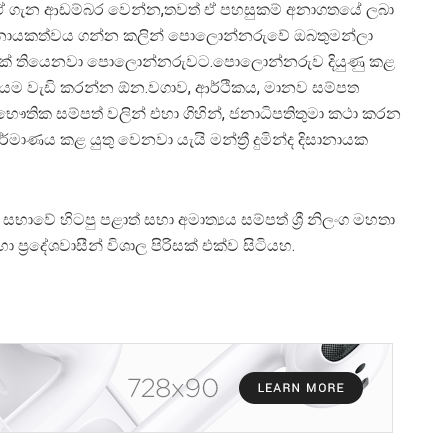
ඒ ගැන ආඩම්බර වෙන්න,තවත් ඒ පහසුකම් අනාගතයේ ලබා
න් නායකත්වය ගන්න කලින් පොලොන්නරුවේ ඔබතුමන්ලා
9 ක් තියෙනවා පොලොන්නරුවට.පොලොන්නරුව දියුණු කළ
දායම වැඩි කරන්න ඕන.වගාව, ආර්ථිකය, මානව සම්පත
තික සම්පත් වලින් එහා ගිහින්, ජනාධිපතිතුමා කථා කරන
මාණය කළ යුතු වෙනවා යැයි මන්ත්‍රී දුමින්ද දිසානායක
ාවේ හිටපු පළාත් සභා අමාත්‍යය සම්පත් ශ්‍රී නිලංග මහතා
 ප්‍රදේශවාසීන් විශාල පිරිසක් එක්ව සිටියහ.