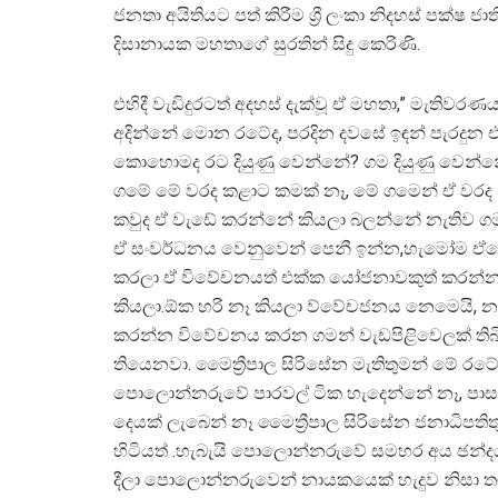
ජනතා අයිතියට පත් කිරීම ශ්‍රී ලංකා නිදහස් පක්ෂ ජාති
දිසානායක මහතාගේ සුරතින් සිදු කෙරිණි.
එහිදී වැඩිදුරටත් අදහස් දැක්වූ ඒ මහතා,” මැති
අදින්නේ මොන රටේද, පරදින දවසේ ඉඳන් පැරදුන 
කොහොමද රට දියුණු වෙන්නේ? ගම දියුණු වෙන්
ගමේ මේ වරද කළාට කමක් නෑ, මේ ගමෙන් ඒ වරද
කවුද ඒ වැඩේ කරන්නේ කියලා බලන්නේ නැතිව ග
ඒ සංවර්ධනය වෙනුවෙන් පෙනී ඉන්න,හැමෝම 
කරලා ඒ විවේචනයත් එක්ක යෝජනාවකුත් කරන
කියලා.ඕක හරි නෑ කියලා ව්වේචජනය නෙමෙයි, න
කරන්න විවේචනය කරන ගමන් වැඩපිළිවෙලක් තිබ
තියෙනවා. මෛත්‍රීපාල සිරිසේන මැතිතුමන් මේ 
පොලොන්නරුවේ පාරවල් ටික හැදෙන්නේ නෑ, පාසල්
දෙයක් ලැබෙන් නෑ මෛත්‍රීපාල සිරිසේන ජනාධිපතිත
හිටියත් .හැබැයි පොලොන්නරුවේ සමහර අය ඡන්දය නු
දීලා පොලොන්නරුවෙන් නායකයෙක් හැදුව නිසා ත