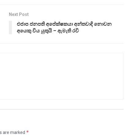
Next Post
එජාප ජනපති අපේක්ෂකයා අන්තවාදි නොවන
අයෙකු විය යුතුයි – ඇමැති රවි
*
ds are marked