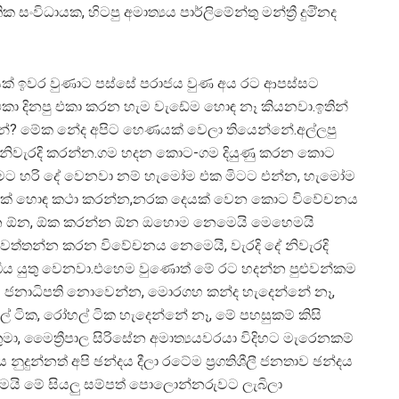
ක සංවිධායක, හිටපු අමාත්‍යය පාර්ලිමේන්තු මන්ත්‍රී දුමි්නද
වරණයක් ඉවර වුණාට පස්සේ පරාජය වුණ අය රට ආපස්සට
එකා දිනපු එකා කරන හැම වැඩේම හොඳ නෑ කියනවා.ඉතින්
නේ? මේක නේද අපිට හෙණයක් වෙලා තියෙන්නේ.අල්ලපු
 නිවැරදි කරන්න.ගම හදන කොට-ගම දියුණු කරන කොට
මට හරි දේ වෙනවා නම් හැමෝම එක මිටට එන්න, හැමෝම
ඒකේ හොඳ කථා කරන්න,නරක දෙයක් වෙන කොට විවේචනය
්න ඕන, ඕක කරන්න ඕන ඔහොම නෙමෙයි මෙහෙමයි
වත්තන්න කරන විවේචනය නෙමෙයි, වැරදි දේ නිවැරදි
ිය යුතු වෙනවා.එහෙම වුණොත් මේ රට හදන්න පුළුවන්කම
රටේ ජනාධිපති නොවෙන්න, මොරගහ කන්ද හැදෙන්නේ නෑ,
 ටික, රෝහල් ටික හැදෙන්නේ නෑ, මේ පහසුකම් කිසි
ුමා, මෛත්‍රීපාල සිරිසේන අමාත්‍යයවරයා විදිහට මැරෙනකම්
දුන්නත් අපි ඡන්දය දීලා රටේම ප්‍රගතිශීලී ජනතාව ඡන්දය
මයි මේ සියලු සම්පත් පොලොන්නරුවට ලැබිලා