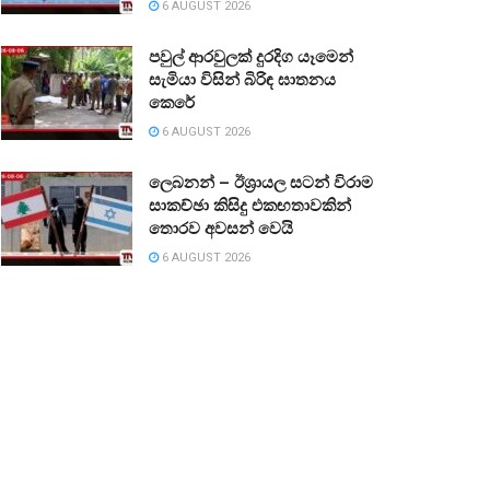
6 AUGUST 2026
පවුල් ආරවුලක් දුරදිග යෑමෙන්
සැමියා විසින් බිරිඳ ඝාතනය
කෙරේ
6 AUGUST 2026
ලෙබනන් – ඊශ්‍රායල සටන් විරාම
සාකච්ඡා කිසිදු එකඟතාවකින්
තොරව අවසන් වෙයි
6 AUGUST 2026