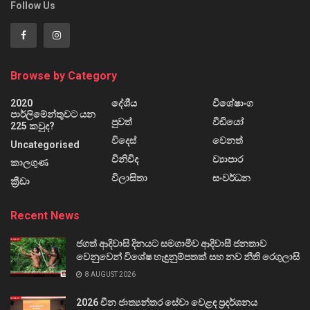
Follow Us
Browse by Category
2020
දේශීය
විශේෂාංග
පාර්ලිමේන්තුවට යන
පුවත්
වීඩියෝ
225 කවුද?
විදෙස්
වෙනත්
Uncategorised
විනිවිද
ව්‍යාපාර
කාලගුණ
විලාසිතා
සංවර්ධන
ක්‍රීඩා
Recent News
ජගත් ආදිවාසි දිනයට සමගාමීව ආදිවාසී ජනතාව
වෙනුවෙන් විශේෂ හැඳුනුම්පතක් සහ නව නීති රෙගුලාසි
8 AUGUST 2026
2026 චීන ජාත්‍යන්තර සේවා වෙළඳ ප්‍රදර්ශනය