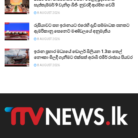
සැප්තැම්බර් 9 වැනිදා බීජිං නුවරදී ආරම්භ වෙයි
8 AUGUST 2026
රුසියාවට සහ ඉරානයට එරෙහි දැඩි සම්බාධක පනතට
ඇමරිකානු සෙනෙට් මණ්ඩලයේ අනුමැතිය
8 AUGUST 2026
ඉරාන ප්‍රහාර මධ්‍යයේ ඩොලර් බිලියන 1.3ක තෙල්
නෞකා මිලදී ගැනීමට එක්සත් අරාබි එමීර් රාජ්‍යය පියවර
8 AUGUST 2026