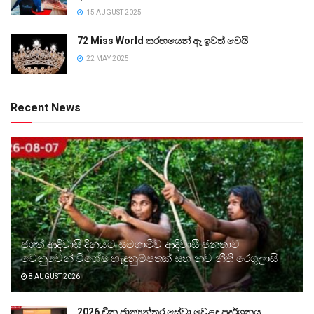
15 AUGUST 2025
72 Miss World තරඟයෙන් ඈ ඉවත් වෙයි
22 MAY 2025
Recent News
ජගත් ආදිවාසි දිනයට සමගාමීව ආදිවාසී ජනතාව
වෙනුවෙන් විශේෂ හැඳුනුම්පතක් සහ නව නීති රෙගුලාසි
8 AUGUST 2026
2026 චීන ජාත්‍යන්තර සේවා වෙළඳ ප්‍රදර්ශනය