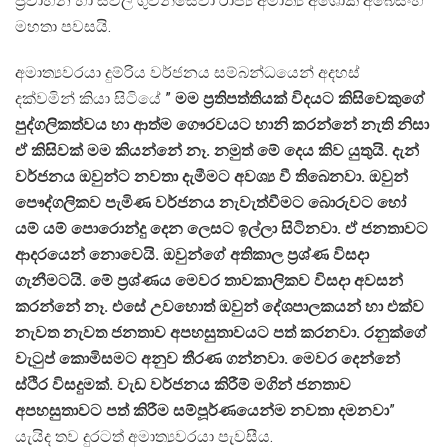
ප්‍රවාහන හා සිවිල් ගුවන්සේවා රාජ්‍ය අමාත්‍ය අශෝක අබේසිංහ
මහතා පවසයි.
අමාත්‍යවරයා දුම්රිය වර්ජනය සම්බන්ධයෙන් අදහස්
දක්වමින් කියා සිටියේ ”
මම ප්‍රතිපත්තියක් විදයට කිසිවෙකුගේ
පුද්ගලිකත්වය හා ආත්ම ගෞරවයට හානි කරන්නේ නැති නිසා
ඒ කිසිවක් මම කියන්නේ නෑ. නමුත් මේ දෙය කිව යුතුයි. දැන්
වර්ජනය ඔවුන්ට නවතා දැමීමට අවශ්‍ය වී තිබෙනවා. ඔවුන්
පෞද්ගලිකව පැමිණ වර්ජනය නැවැත්වීමට බොරුවට හෝ
යම් යම් පොරොන්දු දෙන ලෙසට ඉල්ලා සිටිනවා. ඒ ජනතාවට
ආදරයෙන් නොවෙයි. ඔවුන්ගේ අතිකාල ප්‍රශ්ණ විසදා
ගැනීමටයි. මේ ප්‍රශ්ණය මෙවර තාවකාලිකව විසදා අවසන්
කරන්නේ නෑ. එසේ උවහොත් ඔවුන් දේශපාලකයන් හා එක්ව
නැවත නැවත ජනතාව අපහසුතාවයට පත් කරනවා. රනුක්ගේ
වැටුප් කොමිසමට අනුව තීරණ ගන්නවා. මෙවර දෙන්නේ
ස්ථිර විසදුමක්. වැඩ වර්ජනය කිරීම් මගින් ජනතාව
අපහසුතාවට පත් කිරීම සම්පූර්ණයෙන්ම නවතා දමනවා
”
යැයිද තව දුරටත් අමාත්‍යවරයා පැවසීය.