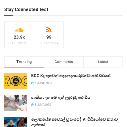
Stay Connected test
23.9k
99
Followers
Subscribers
Trending
Comments
Latest
BOC බැංකුවෙන් ගනුදෙනුකරුවන්ට පණිවිඩයක්
5 JUNE 2025
භාතිය ගැන මේ දැන් ලැබුණු ආරංචිය
8 JULY 2025
ලෝකයේම වෛරල් වූ සංවේදී AI වීඩියෝවේ කතාව
ඇත්තක්