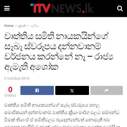
Home
පුවත්
දේශීය
වෘත්තිය සමිති නායකයින්ගේ
සෑබෑ ස්වරූපය දන්නවානම්
වර්ජනය කරන්නේ නෑ – රාජ්‍ය
ඇමැති අශෝක
2 October 2019
0
SHARES
වෘත්තීය සමිති නායකයන්ගේ සැබෑ ස්වරූපය පහල
සමාජිකයන් දන්නවානම් වෘත්තීය ක්‍රියා මාර්ග වලට සම්බන්ධ
වීමක් තියා ඒ ඒ සමිතිවලට බැදෙන්නේවත් නොමැති බව