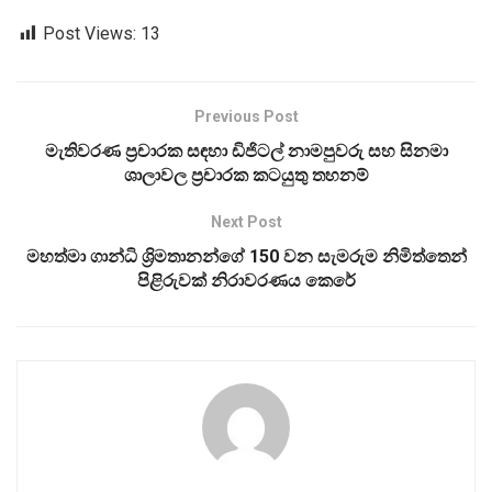
Post Views:
13
Previous Post
මැතිවරණ ප්‍රචාරක සඳහා ඩිජිටල් නාමපුවරු සහ සිනමා
ශාලාවල ප්‍රචාරක කටයුතු තහනම්
Next Post
මහත්මා ගාන්ධි ශ්‍රිමතානන්ගේ 150 වන සැමරුම නිමිත්තෙන්
පිළිරුවක් නිරාවරණය කෙරේ