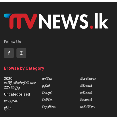
Follow Us
Browse by Category
2020
දේශීය
විශේෂාංග
පාර්ලිමේන්තුවට යන
පුවත්
වීඩියෝ
225 කවුද?
විදෙස්
වෙනත්
Uncategorised
විනිවිද
ව්‍යාපාර
කාලගුණ
විලාසිතා
සංවර්ධන
ක්‍රීඩා