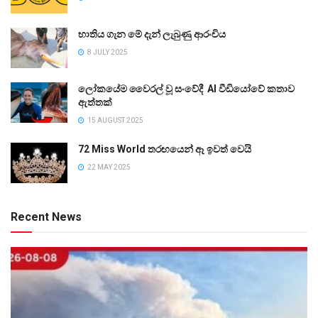
භාතිය ගැන මේ දැන් ලැබුණු ආරංචිය
8 JULY 2025
ලෝකයේම වෛරල් වූ සංවේදී AI වීඩියෝවේ කතාව
ඇත්තක්
15 AUGUST 2025
72 Miss World තරඟයෙන් ඈ ඉවත් වෙයි
22 MAY 2025
Recent News