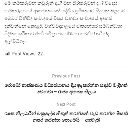
මේ කම්කරුවන් කවුරුන් ද…? චීන සිරකරුවන් ද…? විදෙස්
කම්කරුවාගේ ආගමනයෙන් දේශීය ශ්‍රමිකයාට සිදුවන බලපෑම
මෙවර විනිවිද සංවාදයේ විෂය වනවා. සංවාදයේ අදහස්
දක්වන්නේ කොළඹ විශ්වවිද්‍යාලයේ ජාත්‍යන්තර සම්බන්ධතා
පිලිබද කථිකාචාර්‍යනී පවිත්‍රා ජයවර්ධන සමගින් තරින්ද
ඇල්විටිගල.
Post Views:
22
Previous Post
රොබෝ තාක්ෂණය මධ්‍යස්ථානය දියුණු කරන්න සෘජුව මැදිහත්
වෙනවා – රාජ්‍ය අමාත්‍ය තිලංග
Next Post
රාජ්‍ය නිලධාරීන් චක්‍රලේඛ නිකුත් කරන්නේ වැඩ කරන්න මිසක්
නතර කරන්න නෙමෙයි – අගමැති