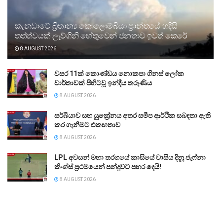
කැනඩාවේ බ්‍රිතාන්‍ය කොලොම්බියා ප්‍රාන්තයේ හදිසි
තත්ත්වයක් ලැව්ගිනි හේතුවෙන් ජනතාව ඉවත් කෙරේ
8 AUGUST 2026
වසර 11ක් කොණ්ඩය නොකපා ගිනස් ලෝක
වාර්තාවක් පිහිටවූ ඉන්දීය තරුණිය
8 AUGUST 2026
සර්බියාව සහ යුක්‍රේනය අතර සමීප ආර්ථික සබඳතා ඇති
කර ගැනීමට එකඟතාව
8 AUGUST 2026
LPL අවසන් මහා තරගයේ කාසියේ වාසිය දිනූ ජැෆ්නා
කිංග්ස් ප්‍රථමයෙන් පන්දුවට පහර දෙයි!
8 AUGUST 2026