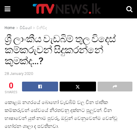
Home
වීඩියෝ
විනිවිද
ශ්‍රී ලාංකීය වැඩබිම් තුල විදෙස්
කම්කරුවන් සිදුකරන්නේ
කුමක්ද…?
28 January 2020
0
SHARES
කොළඹ නගරයේ බොහෝ වැඩබිම් වල චීන ජාතික
කම්කරුවන් සේවයේ නිරතවනු දක්නට පුලුවන්. චීන
භාෂාවෙන් යුත් නාම පුවරු, ඔවුන් වෙනුවෙන්ම වෙන්වූ
භෝජන ශාලා ද පවතිනවා.