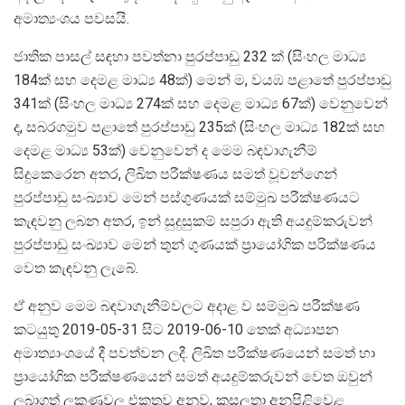
අමාත්‍යංශය පවසයි.
ජාතික පාසල් සඳහා පවත්නා පුරප්පාඩු 232 ක් (සිංහල මාධ්‍ය
184ක් සහ දෙමළ මාධ්‍ය 48ක්) මෙන් ම, වයඹ පළාතේ පුරප්පාඩු
341ක් (සිංහල මාධ්‍ය 274ක් සහ දෙමළ මාධ්‍ය 67ක්) වෙනුවෙන්
ද, සබරගමුව පළාතේ පුරප්පාඩු 235ක් (සිංහල මාධ්‍ය 182ක් සහ
දෙමළ මාධ්‍ය 53ක්) වෙනුවෙන් ද මෙම බඳවාගැනීම්
සිදුකෙරෙන අතර, ලිඛිත පරීක්ෂණය සමත් වූවන්ගෙන්
පුරප්පාඩු සංඛ්‍යාව මෙන් පස්ගුණයක් සම්මුඛ පරීක්ෂණයට
කැඳවනු ලබන අතර, ඉන් සුදුසුකම් සපුරා ඇති අයදුම්කරුවන්
පුරප්පාඩු සංඛ්‍යාව මෙන් තුන් ගුණයක් ප්‍රායෝගික පරික්ෂණය
වෙත කැඳවනු ලැබේ.
ඒ අනුව මෙම බඳවාගැනීම්වලට අදාළ ව සම්මුඛ පරීක්ෂණ
කටයුතු 2019-05-31 සිට 2019-06-10 තෙක් අධ්‍යාපන
අමාත්‍යාංශයේ දී පවත්වන ලදී. ලිඛිත පරීක්ෂණයෙන් සමත් හා
ප්‍රායෝගික පරීක්ෂණයෙන් සමත් අයදුම්කරුවන් වෙත ඔවුන්
ලබාගත් ලකුණුවල එකතුව අනුව, කුසලතා අනුපිළිවෙළ