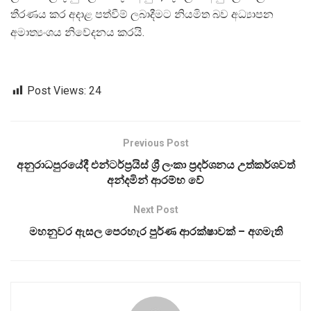
තීරණය කර අදාළ පත්වීම් ලබාදීමට නියමිත බව අධ්‍යාපන
අමාත්‍යංශය නිවේදනය කරයි.
Post Views:
24
Previous Post
අනුරාධපුරයේදී එන්ටර්ප්‍රයිස් ශ්‍රී ලංකා ප්‍රදර්ශනය උත්කර්ශවත්
අන්දමින් ආරම්භ වේ
Next Post
මහනුවර ඇසල පෙරහැර පුර්ණ ආරක්ෂාවක් – අගමැති