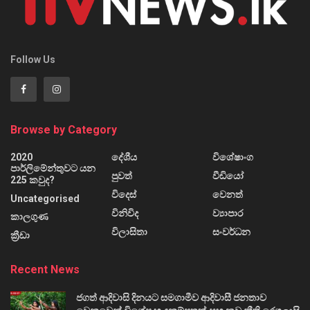
Follow Us
Browse by Category
2020
දේශීය
විශේෂාංග
පාර්ලිමේන්තුවට යන
පුවත්
වීඩියෝ
225 කවුද?
විදෙස්
වෙනත්
Uncategorised
විනිවිද
ව්‍යාපාර
කාලගුණ
විලාසිතා
සංවර්ධන
ක්‍රීඩා
Recent News
ජගත් ආදිවාසි දිනයට සමගාමීව ආදිවාසී ජනතාව