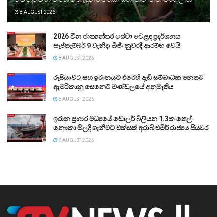
8 AUGUST 2026
2026 චීන ජාත්‍යන්තර සේවා වෙළඳ ප්‍රදර්ශනය
සැප්තැම්බර් 9 වැනිදා බීජිං නුවරදී ආරම්භ වෙයි
8 AUGUST 2026
රුසියාවට සහ ඉරානයට එරෙහි දැඩි සම්බාධක පනතට
ඇමරිකානු සෙනෙට් මණ්ඩලයේ අනුමැතිය
8 AUGUST 2026
ඉරාන ප්‍රහාර මධ්‍යයේ ඩොලර් බිලියන 1.3ක තෙල්
නෞකා මිලදී ගැනීමට එක්සත් අරාබි එමීර් රාජ්‍යය පියවර
8 AUGUST 2026