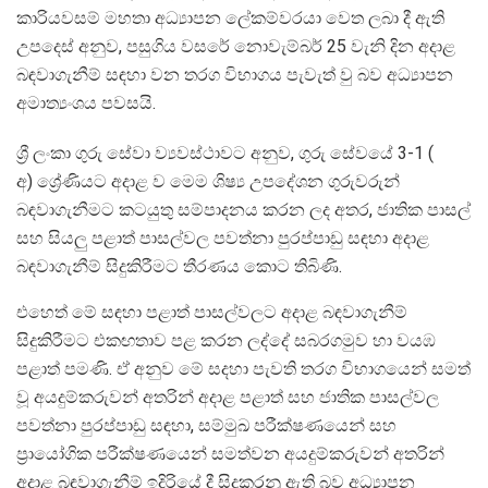
කාරියවසම් මහතා අධ්‍යාපන ලේකම්වරයා වෙත ලබා දී ඇති
උපදෙස් අනුව, පසුගිය වසරේ නොවැම්බර් 25 වැනි දින අදාළ
බඳවාගැනීම් සඳහා වන තරග විභාගය පැවැත් වු බව අධ්‍යාපන
අමාත්‍යංශය පවසයි.
ශ්‍රී ලංකා ගුරු සේවා ව්‍යවස්ථාවට අනුව, ගුරු සේවයේ 3-1 (
අ) ශ්‍රේණියට අදාළ ව මෙම ශිෂ්‍ය උපදේශන ගුරුවරුන්
බඳවාගැනීමට කටයුතු සම්පාදනය කරන ලද අතර, ජාතික පාසල්
සහ සියලු පළාත් පාසල්වල පවත්නා පුරප්පාඩු සඳහා අදාළ
බඳවාගැනීම් සිදුකිරීමට තීරණය කොට තිබිණි.
එහෙත් මේ සඳහා පළාත් පාසල්වලට අදාළ බඳවාගැනීම්
සිදුකිරීමට එකඟතාව පළ කරන ලද්දේ සබරගමුව හා වයඹ
පළාත් පමණි. ඒ අනුව මේ සදහා පැවති තරග විභාගයෙන් සමත්
වූ අයදුම්කරුවන් අතරින් අදාළ පළාත් සහ ජාතික පාසල්වල
පවත්නා පුරප්පාඩු සඳහා, සම්මුඛ පරීක්ෂණයෙන් සහ
ප්‍රායෝගික පරීක්ෂණයෙන් සමත්වන අයදුම්කරුවන් අතරින්
අදාළ බඳවාගැනීම් ඉදිරියේ දී සිදුකරනු ඇති බව අධ්‍යාපන