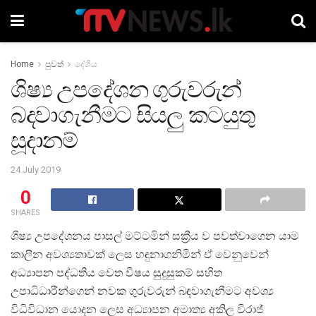
Home
පුවත්
දේශීය
ශිෂ්‍ය උපදේශන ගුරුවරුන්
බදවාගැනීමට සියලු කටයුතු
සූදානම්
24 July 2019
0
SHARES
ශිෂ්‍ය උපදේශනය පාසල් මට්ටමින් සක්‍රීය ව පවත්වාගෙන යාම
කාලීන අවශ්‍යතාවක් ලෙස හඳුනාගනිමින් ඒ වෙනුවෙන්
අධ්‍යාපන පද්ධතිය වෙත විෂය සුදුසුකම් සහිත
උපාධිධාරීන්ගෙන් නවක ගුරුවරුන් බඳවාගැනීමට අවශ්‍ය
විධිවිධාන යොදන ලෙස අධ්‍යාපන අමාත්‍ය අකිල විරාජ්