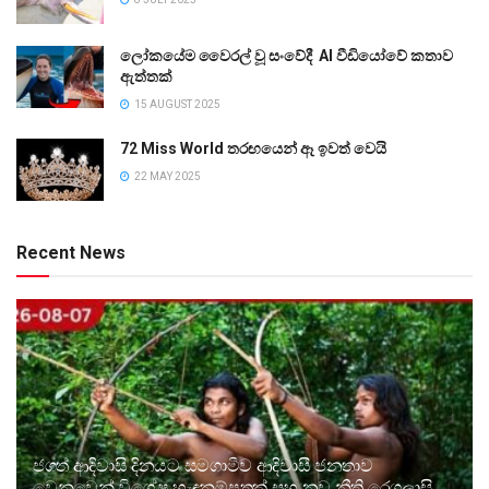
ලෝකයේම වෛරල් වූ සංවේදී AI වීඩියෝවේ කතාව
ඇත්තක්
15 AUGUST 2025
72 Miss World තරඟයෙන් ඈ ඉවත් වෙයි
22 MAY 2025
Recent News
ජගත් ආදිවාසි දිනයට සමගාමීව ආදිවාසී ජනතාව
වෙනුවෙන් විශේෂ හැඳුනුම්පතක් සහ නව නීති රෙගුලාසි