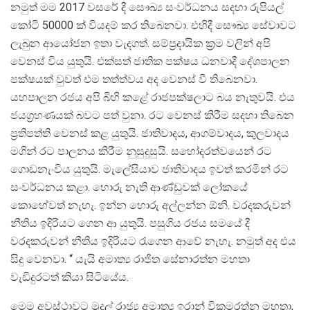
නමුත් මම 2017 වසරේ දී සෞඛ්‍ය සංවර්ධනය සදහා රුපියල්
කෝටි 50000 ක් වියදම් කර තිබෙනවා. එහිදී සෞඛ්‍ය සේවාවට
ලැබුන ආයෝජන ඉතා වැදගත්. සම්ප්‍රදායික ක්‍රම වලින් අපි
වෙනස් විය යුතුයි. එක්සත් ජාතික පක්ෂය ධනවාදී දේශපාලන
පක්ෂයක් වුවත් එම තත්ත්වය අද වෙනස් වී තිබෙනවා.
යහපාලන රජය අපි බිහි කළේ රාජපක්ෂලාට බය නැතුවයි. එය
ජයග්‍රහණයක් බවට පත් වුනා. රට වෙනස් කිරීම සදහා තිබෙන
ප්‍රතිපත්ති වෙනස් කළ යුතුයි. ජාතිවාදය, ආගම්වාදය, කුලවාදය
මගින් රට පාලනය කිරීම නුසුදුසුයි. සහෝදරත්වයෙන් රට
ගොඩනැංවිය යුතුයි. මැලේසියාව ජාතිවාදය ඉවත් කරමින් රට
සංවර්ධනය කළා. හොරු නැති ආණ්ඩුවක් ලෝකයේ
කොහේවත් නැහැ. ඉන්න හොරු අල්ලන්න ඕනි. වරදකරුවන්
නීතිය ඉදිරියට ගෙන ආ යුතුයි. පසුගිය රජය සමයේ දී
වරදකරුවන් නීතිය ඉදිරියට රැගෙන ආවේ නැහැ. නමුත් අද එය
සිදු වෙනවා. “ යැයි අමාත්‍ය රාජිත සේනාරත්න මහතා
වැඩිදුරටත් කියා සිටියේය.
මෙම අවස්ථාවට මුදල් රාජ්‍ය අමාත්‍ය ඉරාන් වික්‍රමරත්න මහතා,