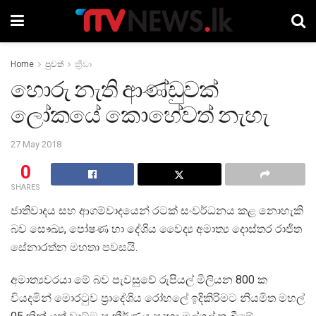
Home
පුවත්
ක්‍රීඩා
හොරු නැති ආණ්ඩුවක්
ලෝකයේ කොහේවත් නැහැ
27 May 2018
0
SHARES
ජාතිවාදය සහ ආගම්වාදයෙන් රටක් සංවර්ධනය කළ නොහැකි
බව සෞඛ්‍ය, පෝෂණ හා දේශිය වෛද්‍ය අමාත්‍ය දොස්තර රාජිත
සේනාරත්න මහතා පවසයි.
අමාත්‍යවරයා මේ බව පැවසුවේ රුපියල් මිලියන 800 ක
වියදමින් මොරටුව ප්‍රාදේශිය රෝහලේ ඉදිකිරිමට නියමිත මහල්