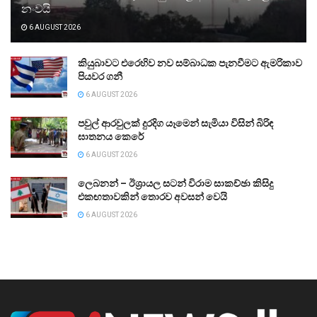
නංවයි
6 AUGUST 2026
කියුබාවට එරෙහිව නව සම්බාධක පැනවීමට ඇමරිකාව
පියවර ගනී
6 AUGUST 2026
පවුල් ආරවුලක් දුරදිග යෑමෙන් සැමියා විසින් බිරිඳ
ඝාතනය කෙරේ
6 AUGUST 2026
ලෙබනන් – ඊශ්‍රායල සටන් විරාම සාකච්ඡා කිසිදු
එකඟතාවකින් තොරව අවසන් වෙයි
6 AUGUST 2026