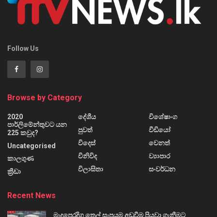
Follow Us
Browse by Category
2020
දේශීය
විශේෂාංග
පාර්ලිමේන්තුවට යන
පුවත්
වීඩියෝ
225 කවුද?
විදෙස්
වෙනත්
Uncategorised
විනිවිද
ව්‍යාපාර
කාලගුණ
විලාසිතා
සංවර්ධන
ක්‍රීඩා
Recent News
මැදපෙරදිග තෙල් සැපයුම අඩුවීම පියවා ගැනීමට