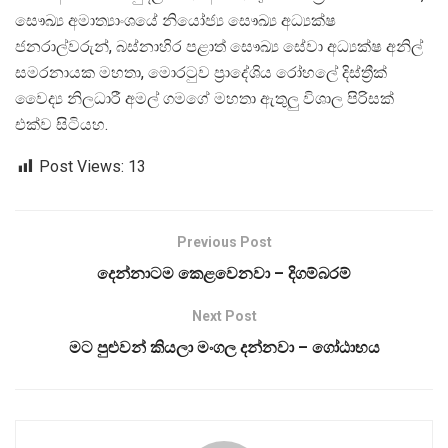
සෞඛ්‍ය අමාත්‍යාංශයේ නියෝජ්‍ය සෞඛ්‍ය අධ්‍යක්ෂ
ජනරාල්වරුන්, බස්නාහිර පළාත් සෞඛ්‍ය සේවා අධ්‍යක්ෂ අනිල්
සමරනායක මහතා, මොරටුව ප්‍රාදේශිය රෝහලේ දිස්ත්‍රීක්
වෛද්‍ය නිලධාරී අමල් ගමගේ මහතා ඇතුලු විශාල පිරිසක්
එක්ව සිටියහ.
Post Views:
13
Previous Post
දෙන්නාටම කෙළවෙනවා – දිගම්බරම්
Next Post
මට පුළුවන් කියලා මංගල දන්නවා – ගෝඨාභය