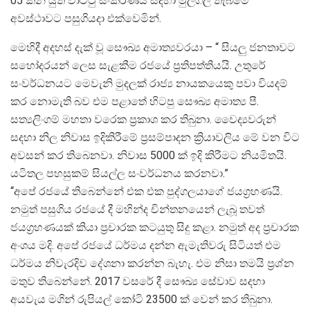
05 කින් යුත් වාට්ටු සංකීර්ණය සදහා මුල්ගල් තැබීමේ
අවස්ථාවට පසුගියදා එක්වෙමින්.
මෙහිදී අදහස් දැක් වූ සෞඛ්‍ය අමාත්‍යවරයා – “ සියලු ජනතාවට
සහෝදරයන් ලෙස සැළකීම රජයේ ප්‍රතිපත්තියයි. උතුරේ
සංවර්ධනයට මෙවැනි මුදලක් රාජ්‍ය නායකයෙකු පවා වියදම්
කර නොමැති බව එම පළාතේ හිටපු සෞඛ්‍ය අමාත්‍ය පී.
සත්‍යලිංගම් මහතා වරෙක ප්‍රකාශ කර තිබුනා. වෛද්‍යවරුන්
සදහා නිල නිවාස ඉදිකිරීමේ ප්‍රසම්පාදන ක්‍රියාවලිය මේ වන විට
අවසන් කර තිබෙනවා. නිවාස 5000 ක් ඉදි කිරීමට නියමිතයි.
යටිතල පහසුකම් සියල්ල සංවර්ධනය කරනවා.”
“අපේ රජයේ තිබෙන්නේ එක එක පුද්ගලයාගේ ජයග්‍රහණයි.
නමුත් පසුගිය රජයේ දී මහින්ද චින්තනයෙන් ලැබූ තවත්
ජයග්‍රහණයක් කියා ප්‍රචාරක කටයුතු සිදු කළා. නමුත් අද ප්‍රචාරක
අංශය මදි. අපේ රජයේ ධර්මය දන්න ඇමැතිවරු සිටියත් එම
ධර්මය නිවැරදිව දේශනා කරන්න බැහැ. එම නිසා තමයි ප්‍රශ්න
මතුව තිබෙන්නේ. 2017 වසරේ දී සෞඛ්‍ය සේවාව සදහා
අයවැය මගින් රුපියල් කෝටි 23500 ක් වෙන් කර තිබුනා.