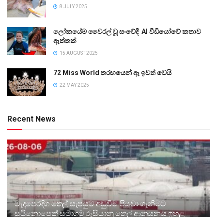
8 JULY 2025
ලෝකයේම වෛරල් වූ සංවේදී AI වීඩියෝවේ කතාව
ඇත්තක්
15 AUGUST 2025
72 Miss World තරඟයෙන් ඈ ඉවත් වෙයි
22 MAY 2025
Recent News
මැදපෙරදිග තෙල් සැපයුම අඩුවීම පියවා ගැනීමට
සයිනොපෙක් සමාගම රුසියානු තෙල් ආනයනය ඉහළ